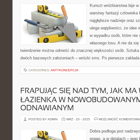
Kunszt wróżbiarstwa bije w 
warstwy fantazji człowieka 
najgłębsze nadzieje oraz sz
ulega wątpliwości, że idee
w wypadku osób, które nie 
własnego losu. A nie da się
twierdzenie można odnieść do znacznej większości osób. Sztuka 
dwóch bazowych założeniach – wrózki sms. Po pierwsze zakłada
CATEGORIES:
ANTYKONCEPCJA
FRAPUJĄC SIĘ NAD TYM, JAK M
ŁAZIENKA W NOWOBUDOWANYM
ODNAWIANYM
POSTED BY ADMIN
WRZ - 20 - 2025
MOŻLIWOŚĆ KOMENTOWA
Dobra podłoga jest nadzwyc
prawo, a w detalach – jego 