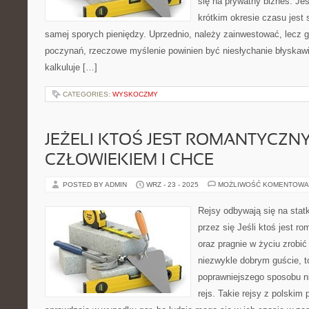
się na prywatny biznes. Je
krótkim okresie czasu jest
samej sporych pieniędzy. Uprzednio, należy zainwestować, lecz 
poczynań, rzeczowe myślenie powinien być niesłychanie błyskawi
kalkuluje […]
CATEGORIES:
WYSKOCZMY
JEŻELI KTOŚ JEST ROMANTYCZN
CZŁOWIEKIEM I CHCE
POSTED BY ADMIN
WRZ - 23 - 2025
MOŻLIWOŚĆ KOMENTOWA
Rejsy odbywają się na stat
przez się Jeśli ktoś jest 
oraz pragnie w życiu zrobić
niezwykle dobrym guście, t
poprawniejszego sposobu n
rejs. Takie rejsy z polskim