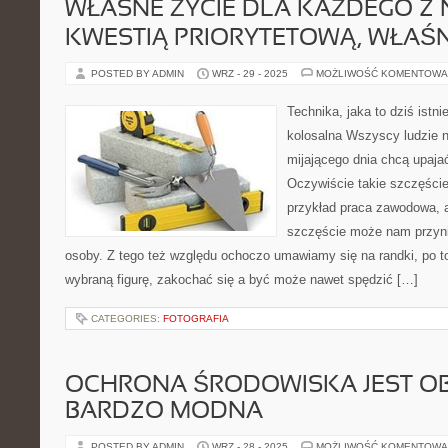
WŁASNE ŻYCIE DLA KAŻDEGO Z 
KWESTIĄ PRIORYTETOWĄ, WŁAŚ
POSTED BY ADMIN
WRZ - 29 - 2025
MOŻLIWOŚĆ KOMENTOWA
Technika, jaka to dziś istni
kolosalna Wszyscy ludzie 
mijającego dnia chcą upaja
Oczywiście takie szczęści
przykład praca zawodowa, a
szczęście może nam przynie
osoby. Z tego też względu ochoczo umawiamy się na randki, po t
wybraną figurę, zakochać się a być może nawet spędzić […]
CATEGORIES:
FOTOGRAFIA
OCHRONA ŚRODOWISKA JEST OB
BARDZO MODNA
POSTED BY ADMIN
WRZ - 28 - 2025
MOŻLIWOŚĆ KOMENTOWA