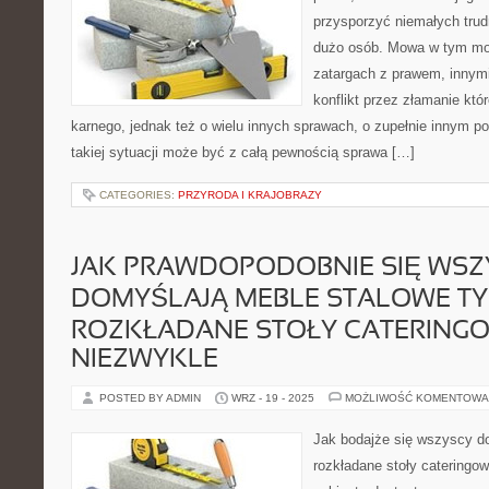
przysporzyć niemałych trudn
dużo osób. Mowa w tym mom
zatargach z prawem, innymi
konflikt przez złamanie któ
karnego, jednak też o wielu innych sprawach, o zupełnie innym 
takiej sytuacji może być z całą pewnością sprawa […]
CATEGORIES:
PRZYRODA I KRAJOBRAZY
JAK PRAWDOPODOBNIE SIĘ WSZ
DOMYŚLAJĄ MEBLE STALOWE T
ROZKŁADANE STOŁY CATERING
NIEZWYKLE
POSTED BY ADMIN
WRZ - 19 - 2025
MOŻLIWOŚĆ KOMENTOWA
Jak bodajże się wszyscy d
rozkładane stoły cateringo