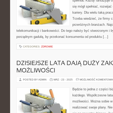
spełniać Każdy fantazjuje o 
się mógł spełniać, rozwijać
kariery. Dla wielu taką pracą
Trzeba wiedzieć, że firmy ca
przeróżnych branżach. Najc
telekomunikacji i bankowości. Do tego należy być stworzonym i 
porządnym gadułą, by przekonać konsumenta od produktu […]
CATEGORIES:
ZDROWIE
DZISIEJSZE LATA DAJĄ DUŻY ZA
MOŻLIWOŚCI
POSTED BY ADMIN
WRZ - 23 - 2025
MOŻLIWOŚĆ KOMENTOWA
Będzie to jedna z części biż
każdego. Współczesne lata
możliwości. Można sobie w i
realizować swoje plany. Nie