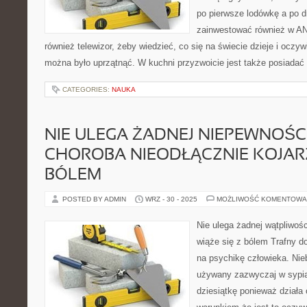
po pierwsze lodówkę a po dr
zainwestować również w A
również telewizor, żeby wiedzieć, co się na świecie dzieje i oczy
można było uprzątnąć. W kuchni przyzwoicie jest także posiadać r
CATEGORIES:
NAUKA
NIE ULEGA ŻADNEJ NIEPEWNOŚCI
CHOROBA NIEODŁĄCZNIE KOJARZ
BÓLEM
POSTED BY ADMIN
WRZ - 30 - 2025
MOŻLIWOŚĆ KOMENTOWA
Nie ulega żadnej wątpliwośc
wiąże się z bólem Trafny d
na psychikę człowieka. Nieb
używany zazwyczaj w sypialn
dziesiątkę ponieważ działa 