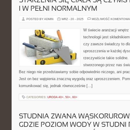
STARZENIA SIĘ CIAŁA SĄ CZYM
I W PEŁNI NORMALNYM
POSTED BY ADMIN
WRZ - 20 - 2025
MOŻLIWOŚĆ KOMENTOWA
W świecie aranżacji wnętrz 
technologii jest składnikiem
czy zawsze świadczy to dla
uproszczenia w każdej dysc
rzeczywiście takie solidn
stworzonego przez nas świat
Bez niego nie przedstawiamy sobie odpowiednio niczego, ani pracy,
Jest on bez wątpienia znaczną wygodą oraz uproszczeniem. Pom
komunikować się, jednak równocześnie […]
CATEGORIES:
URODA 40+, 50+, 60+
STUDNIA ZWANA WĄSKORUROWĄ
GDZIE POZIOM WODY W STUDNI