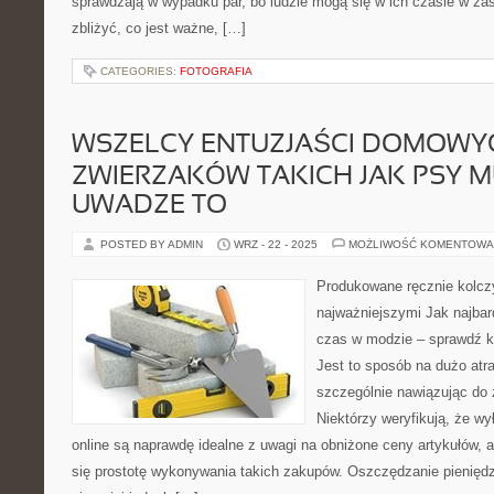
sprawdzają w wypadku par, bo ludzie mogą się w ich czasie w zas
zbliżyć, co jest ważne, […]
CATEGORIES:
FOTOGRAFIA
WSZELCY ENTUZJAŚCI DOMOWY
ZWIERZAKÓW TAKICH JAK PSY M
UWADZE TO
POSTED BY ADMIN
WRZ - 22 - 2025
MOŻLIWOŚĆ KOMENTOWA
Produkowane ręcznie kolczy
najważniejszymi Jak najbar
czas w modzie – sprawdź ka
Jest to sposób na dużo atr
szczególnie nawiązując d
Niektórzy weryfikują, że 
online są naprawdę idealne z uwagi na obniżone ceny artykułów,
się prostotę wykonywania takich zakupów. Oszczędzanie pieniędz