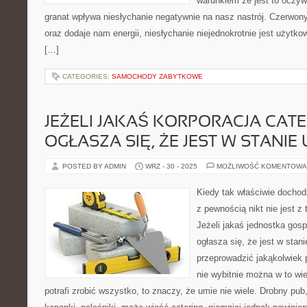
warunkiem że jest to oczyw
granat wpływa niesłychanie negatywnie na nasz nastrój. Czerwony
oraz dodaje nam energii, niesłychanie niejednokrotnie jest użytkow
[…]
CATEGORIES:
SAMOCHODY ZABYTKOWE
JEŻELI JAKAŚ KORPORACJA CAT
OGŁASZA SIĘ, ŻE JEST W STANIE
POSTED BY ADMIN
WRZ - 30 - 2025
MOŻLIWOŚĆ KOMENTOWA
Kiedy tak właściwie dochod
z pewnością nikt nie jest 
Jeżeli jakaś jednostka gos
ogłasza się, że jest w stan
przeprowadzić jakąkolwiek
nie wybitnie można w to wie
potrafi zrobić wszystko, to znaczy, że umie nie wiele. Drobny pub