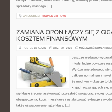
kanapki, naleśniki, może wieść catering, niemniej jednak powinien
sprzedaży własnego […]
CATEGORIES:
RYSUNEK CYFROWY
ZAMIANA OPON ŁĄCZY SIĘ Z G
KOSZTEM FINANSOWYM
POSTED BY ADMIN
WRZ - 30 - 2025
MOŻLIWOŚĆ KOMENTOWA
Jeszcze niedawno wydawał
młodzi ludzie poważnie rusz
Wyróżnianie zdrowego stylu
całkiem normalnym i nawet 
że modnym – ukazuje to blo
krajach rozwijających się, 
się klasie średniej asekurować przyszłość swoją oraz swojej rodz
ubezpieczenia, kupić mieszkanie i ustabilizować sytuację zawodo
także uświadomienie tejże klasy, […]