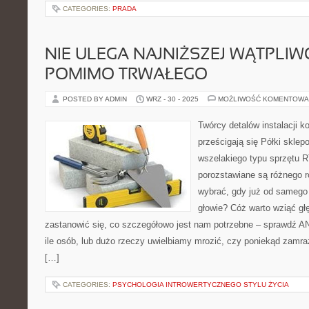
CATEGORIES:
PRADA
NIE ULEGA NAJNIŻSZEJ WĄTPLIWO
POMIMO TRWAŁEGO
POSTED BY ADMIN
WRZ - 30 - 2025
MOŻLIWOŚĆ KOMENTOWA
Twórcy detalów instalacji 
prześcigają się Półki sklep
wszelakiego typu sprzętu 
porozstawiane są różnego 
wybrać, gdy już od samego 
głowie? Cóż warto wziąć gł
zastanowić się, co szczegółowo jest nam potrzebne – sprawdź A
ile osób, lub dużo rzeczy uwielbiamy mrozić, czy poniekąd zamraż
[…]
CATEGORIES:
PSYCHOLOGIA INTROWERTYCZNEGO STYLU ŻYCIA