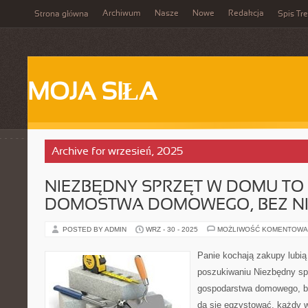
Archiwum
Nasze
Nowe
Redakcja
Strona główna
Spis Tre
MOJA SIŁA
Archive for wrzesień, 2025
NIEZBĘDNY SPRZĘT W DOMU TO
DOMOSTWA DOMOWEGO, BEZ N
POSTED BY ADMIN
WRZ - 30 - 2025
MOŻLIWOŚĆ KOMENTOWA
Panie kochają zakupy lubią
poszukiwaniu Niezbędny sp
gospodarstwa domowego, be
da się egzystować, każdy 