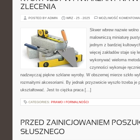
ZLECENIA
POSTED BY ADMIN
WRZ - 25 - 2025
MOŻLIWOŚĆ KOMENTOWA
Skwer wbrew nazwie wolno 
malowniczą miniaturę pusty
jednym z bardziej kultowyc
więcej zakładów staje się l
wykonywać wieloma metodam
czynności wykonuje ręczni
nadzwyczaj piękne szklane wyroby. W obszernej mierze szkło wyk
rozmaitymi akcesoriami. By jednak przyzwoicie wyszło trzeba je 
ukształtować. Jest to ciężka praca […]
CATEGORIES:
PRAWO I FORMALNOŚCI
PRZED ZAINICJOWANIEM POSZU
SŁUSZNEGO