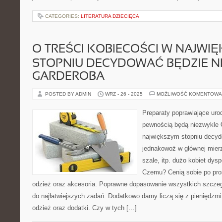
CATEGORIES:
LITERATURA DZIECIĘCA
O TREŚCI KOBIECOŚCI W NAJWI
STOPNIU DECYDOWAĆ BĘDZIE N
GARDEROBA
POSTED BY ADMIN
WRZ - 26 - 2025
MOŻLIWOŚĆ KOMENTOWA
Preparaty poprawiające uro
pewnością będą niezwykle O
największym stopniu decyd
jednakowoż w głównej mierze
szale, itp. dużo kobiet dysp
Czemu? Cenią sobie po pro
odzież oraz akcesoria. Poprawne dopasowanie wszystkich szczeg
do najłatwiejszych zadań. Dodatkowo damy liczą się z pieniędzm
odzież oraz dodatki. Czy w tych […]