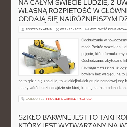
NA CAŁYM ŚWIECIE LUDZIE, Z U
WŁASNĄ ROZPIĘTOŚĆ W GŁÓWNE
ODDAJĄ SIĘ NAJRÓŻNIEJSZYM D
POSTED BY ADMIN
WRZ - 25 - 2025
MOŻLIWOŚĆ KOMENTOWA
Odchudzanie w nowoczesny
moda Pośród wszelkich ludz
pojęcie, które formułujemy
Odchudzanie, zbyteczne ki
nadwaga – wszelkie te poję
bowiem bez względu na to j
na to gdzie się znajdują, to w jakiejkolwiek grupie narodowej czy 
mamy wśród ludzi odnajdzie się ktoś, kto się za takie odchudzan
CATEGORIES:
PROCTER & GAMBLE (P&G) (USA)
SZKŁO BARWNE JEST TO TAKI R
KTÓRY JEST WYTWARZANY NA 