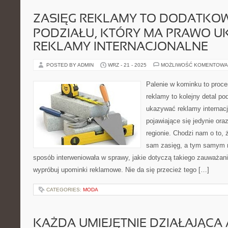
ZASIĘG REKLAMY TO DODATKO
PODZIAŁU, KTÓRY MA PRAWO 
REKLAMY INTERNACJONALNE
POSTED BY ADMIN
WRZ - 21 - 2025
MOŻLIWOŚĆ KOMENTOWA
Palenie w kominku to proce
reklamy to kolejny detal po
ukazywać reklamy internacj
pojawiające się jedynie or
regionie. Chodzi nam o to, 
sam zasięg, a tym samym n
sposób interweniowała w sprawy, jakie dotyczą takiego zauważan
wypróbuj upominki reklamowe. Nie da się przecież tego […]
CATEGORIES:
MODA
KAŻDA UMIEJĘTNIE DZIAŁAJĄCA