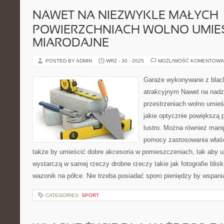
NAWET NA NIEZWYKLE MAŁYCH
POWIERZCHNIACH WOLNO UMIE
MIARODAJNE
POSTED BY ADMIN
WRZ - 30 - 2025
MOŻLIWOŚĆ KOMENTOWA
Garaże wykonywane z blac
atrakcyjnym Nawet na nad
przestrzeniach wolno umieś
jakie optycznie powiększą 
lustro. Można również mani
pomocy zastosowania właśc
także by umieścić dobre akcesoria w pomieszczeniach, tak aby uz
wystarczą w samej rzeczy drobne rzeczy takie jak fotografie blisk
wazonik na półce. Nie trzeba posiadać sporo pieniędzy by wspani
CATEGORIES:
SPORT