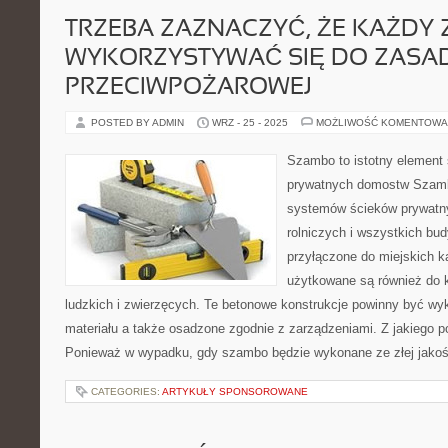
TRZEBA ZAZNACZYĆ, ŻE KAŻDY 
WYKORZYSTYWAĆ SIĘ DO ZASA
PRZECIWPOŻAROWEJ
POSTED BY ADMIN
WRZ - 25 - 2025
MOŻLIWOŚĆ KOMENTOWA
Szambo to istotny element s
prywatnych domostw Szamb
systemów ścieków prywatn
rolniczych i wszystkich bud
przyłączone do miejskich k
użytkowane są również do 
ludzkich i zwierzęcych. Te betonowe konstrukcje powinny być w
materiału a także osadzone zgodnie z zarządzeniami. Z jakiego 
Ponieważ w wypadku, gdy szambo będzie wykonane ze złej jakoś
CATEGORIES:
ARTYKUŁY SPONSOROWANE