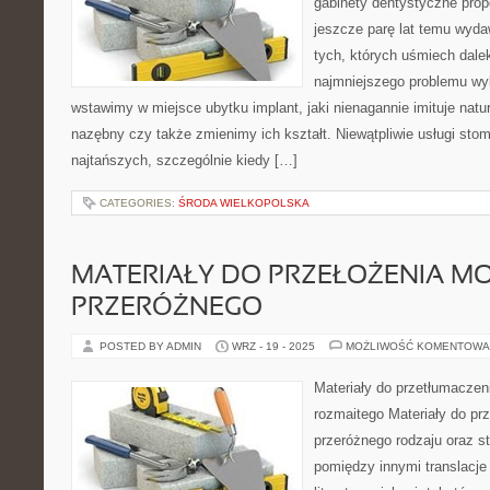
gabinety dentystyczne propo
jeszcze parę lat temu wyda
tych, których uśmiech dalek
najmniejszego problemu wyb
wstawimy w miejsce ubytku implant, jaki nienagannie imituje nat
nazębny czy także zmienimy ich kształt. Niewątpliwie usługi stom
najtańszych, szczególnie kiedy […]
CATEGORIES:
ŚRODA WIELKOPOLSKA
MATERIAŁY DO PRZEŁOŻENIA M
PRZERÓŻNEGO
POSTED BY ADMIN
WRZ - 19 - 2025
MOŻLIWOŚĆ KOMENTOWA
Materiały do przetłumaczen
rozmaitego Materiały do pr
przeróżnego rodzaju oraz s
pomiędzy innymi translacje