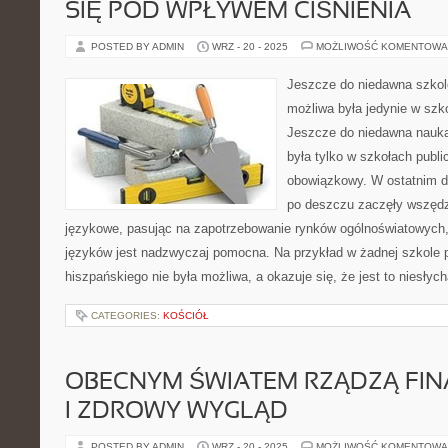
SIĘ POD WPŁYWEM CIŚNIENIA
POSTED BY ADMIN
WRZ - 20 - 2025
MOŻLIWOŚĆ KOMENTOWA
Jeszcze do niedawna szkol
możliwa była jedynie w sz
Jeszcze do niedawna nauk
była tylko w szkołach publi
obowiązkowy. W ostatnim dw
po deszczu zaczęły wszędz
językowe, pasując na zapotrzebowanie rynków ogólnoświatowych,
języków jest nadzwyczaj pomocna. Na przykład w żadnej szkole 
hiszpańskiego nie była możliwa, a okazuje się, że jest to niesłyc
CATEGORIES:
KOŚCIÓŁ
OBECNYM ŚWIATEM RZĄDZĄ FIN
I ZDROWY WYGLĄD
POSTED BY ADMIN
WRZ - 20 - 2025
MOŻLIWOŚĆ KOMENTOWA