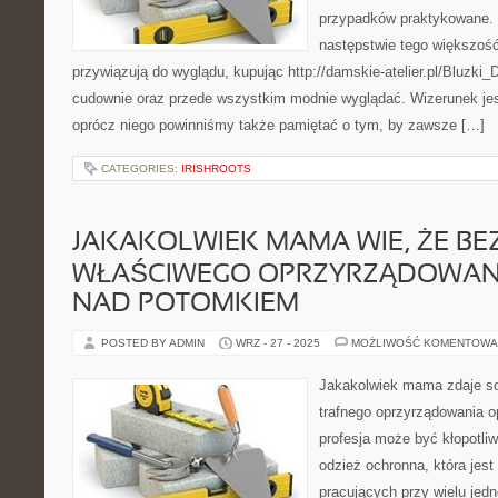
przypadków praktykowane.
następstwie tego większość
przywiązują do wyglądu, kupując http://damskie-atelier.pl/Bluzki_D
cudownie oraz przede wszystkim modnie wyglądać. Wizerunek jest 
oprócz niego powinniśmy także pamiętać o tym, by zawsze […]
CATEGORIES:
IRISHROOTS
JAKAKOLWIEK MAMA WIE, ŻE BE
WŁAŚCIWEGO OPRZYRZĄDOWANI
NAD POTOMKIEM
POSTED BY ADMIN
WRZ - 27 - 2025
MOŻLIWOŚĆ KOMENTOWA
Jakakolwiek mama zdaje so
trafnego oprzyrządowania 
profesja może być kłopotli
odzież ochronna, która jest
pracujących przy wielu jedn