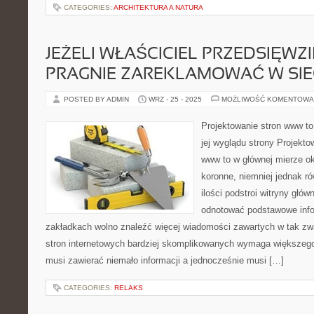
CATEGORIES:
ARCHITEKTURA A NATURA
JEŻELI WŁAŚCICIEL PRZEDSIĘWZI
PRAGNIE ZAREKLAMOWAĆ W SIEC
POSTED BY ADMIN
WRZ - 25 - 2025
MOŻLIWOŚĆ KOMENTOWA
Projektowanie stron www to
jej wyglądu strony Projekto
www to w głównej mierze okr
koronne, niemniej jednak ró
ilości podstroi witryny gł
odnotować podstawowe info
zakładkach wolno znaleźć więcej wiadomości zawartych w tak zw
stron internetowych bardziej skomplikowanych wymaga większeg
musi zawierać niemało informacji a jednocześnie musi […]
CATEGORIES:
RELAKS