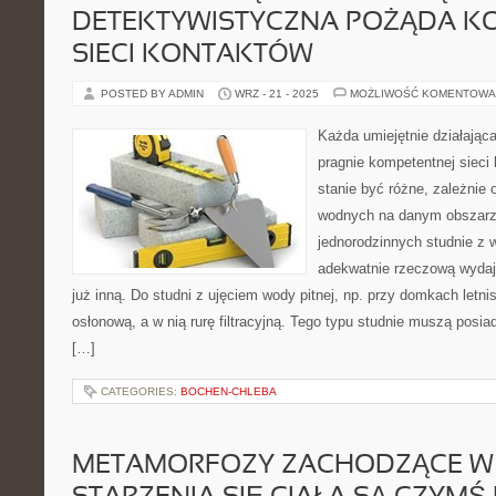
DETEKTYWISTYCZNA POŻĄDA K
SIECI KONTAKTÓW
POSTED BY ADMIN
WRZ - 21 - 2025
MOŻLIWOŚĆ KOMENTOWA
Każda umiejętnie działając
pragnie kompetentnej sieci
stanie być różne, zależni
wodnych na danym obszar
jednorodzinnych studnie z 
adekwatnie rzeczową wydajn
już inną. Do studni z ujęciem wody pitnej, np. przy domkach letn
osłonową, a w nią rurę filtracyjną. Tego typu studnie muszą posi
[…]
CATEGORIES:
BOCHEN-CHLEBA
METAMORFOZY ZACHODZĄCE W