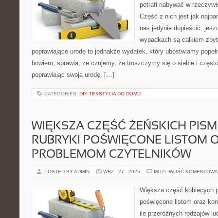
potrafi nabywać w rzeczyw
Część z nich jest jak najba
nas jedynie dopieścić, jes
wypadkach są całkiem zbyt
poprawiające urodę to jednakże wydatek, który ubóstwiamy popeł
bowiem, sprawia, ze czujemy, że troszczymy się o siebie i często
poprawiając swoją urodę, […]
CATEGORIES:
DIY TEKSTYLIA DO DOMU
WIĘKSZA CZĘŚĆ ŻEŃSKICH PIS
RUBRYKI POŚWIĘCONE LISTOM 
PROBLEMOM CZYTELNIKÓW
POSTED BY ADMIN
WRZ - 27 - 2025
MOŻLIWOŚĆ KOMENTOWA
Większa część kobiecych p
poświęcone listom oraz kom
ile przeróżnych rodzajów lu