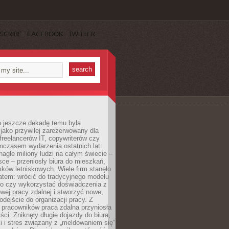
SCRIBE
FACEBOOK
TWITTER
a jeszcze dekadę temu była
jako przywilej zarezerwowany dla
 freelancerów IT, copywriterów czy
mczasem wydarzenia ostatnich lat
 nagle miliony ludzi na całym świecie –
ce – przeniosły biura do mieszkań,
ków letniskowych. Wiele firm stanęło
atem: wrócić do tradycyjnego modelu
go czy wykorzystać doświadczenia z
ej pracy zdalnej i stworzyć nowe,
dejście do organizacji pracy. Z
 pracowników praca zdalna przyniosła
ści. Zniknęły długie dojazdy do biura,
i i stres związany z „meldowaniem się”