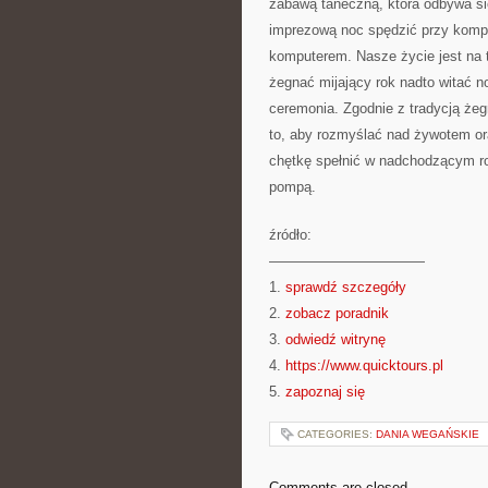
zabawą taneczną, która odbywa się
imprezową noc spędzić przy komp
komputerem. Nasze życie jest na 
żegnać mijający rok nadto witać 
ceremonia. Zgodnie z tradycją żeg
to, aby rozmyślać nad żywotem or
chętkę spełnić w nadchodzącym ro
pompą.
źródło:
———————————
1.
sprawdź szczegóły
2.
zobacz poradnik
3.
odwiedź witrynę
4.
https://www.quicktours.pl
5.
zapoznaj się
CATEGORIES:
DANIA WEGAŃSKIE
Comments are closed.