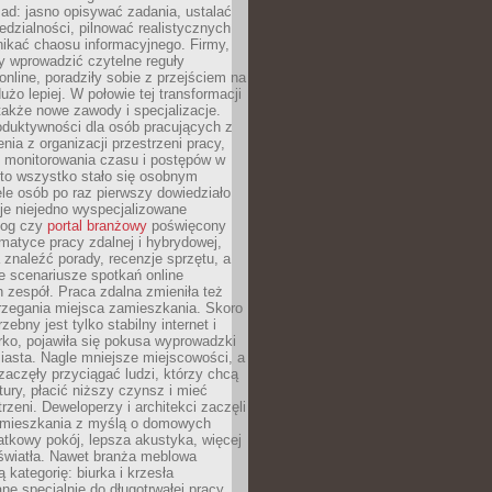
ad: jasno opisywać zadania, ustalać
dzialności, pilnować realistycznych
nikać chaosu informacyjnego. Firmy,
iły wprowadzić czytelne reguły
online, poradziły sobie z przejściem na
użo lepiej. W połowie tej transformacji
 także nowe zawody i specjalizacje.
oduktywności dla osób pracujących z
nia z organizacji przestrzeni pracy,
o monitorowania czasu i postępów w
 to wszystko stało się osobnym
le osób po raz pierwszy dowiedziało
ieje niejedno wyspecjalizowane
log czy
portal branżowy
poświęcony
matyce pracy zdalnej i hybrydowej,
znaleźć porady, recenzje sprzętu, a
e scenariusze spotkań online
h zespół. Praca zdalna zmieniła też
rzegania miejsca zamieszkania. Skoro
zebny jest tylko stabilny internet i
ko, pojawiła się pokusa wyprowadzki
iasta. Nagle mniejsze miejscowości, a
zaczęły przyciągać ludzi, którzy chcą
atury, płacić niższy czynsz i mieć
trzeni. Deweloperzy i architekci zaczęli
 mieszkania z myślą o domowych
atkowy pokój, lepsza akustyka, więcej
 światła. Nawet branża meblowa
 kategorię: biurka i krzesła
ne specjalnie do długotrwałej pracy