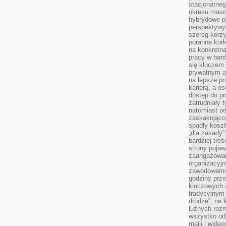
stacjonarne
okresu masow
hybrydowe po
perspektywy
szereg korzy
poranne kork
na konkretną
pracy w bard
się kluczem
prywatnym a
na lepsze p
karierą, a o
dostęp do pr
zatrudniały 
natomiast od
zaskakująco
spadły koszt
„dla zasady”
bardziej tre
strony pojaw
zaangażowani
organizacyjn
zawodowemu 
godziny prz
kluczowych 
tradycyjnym 
drodze”: na 
luźnych rozm
wszystko od
maili i wide