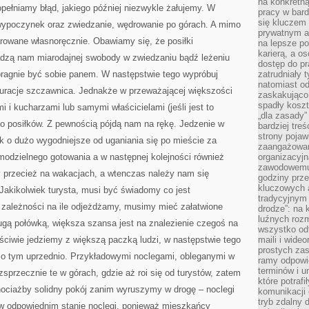
na konkretną
opełniamy błąd, jakiego później niezwykle żałujemy. W
pracy w bard
się kluczem
 wypoczynek oraz zwiedzanie, wędrowanie po górach. A mimo
prywatnym a
arowane własnoręcznie. Obawiamy się, że posiłki
na lepsze p
karierą, a o
adzą nam miarodajnej swobody w zwiedzaniu bądź leżeniu
dostęp do pr
pragnie być sobie panem. W następstwie tego wypróbuj
zatrudniały 
natomiast od
tauracje szczawnica. Jednakże w przeważającej większości
zaskakująco
spadły koszt
 kucharzami lub samymi właścicielami (jeśli jest to
„dla zasady”
do posiłków. Z pewnością pójdą nam na rękę. Jedzenie w
bardziej tre
strony pojaw
iek o dużo wygodniejsze od uganiania się po mieście za
zaangażowani
modzielnego gotowania a w następnej kolejności również
organizacyjn
zawodowemu 
y przecież na wakacjach, a wtenczas należy nam się
godziny prz
kluczowych 
kikolwiek turysta, musi być świadomy co jest
tradycyjnym 
W zależności na ile odjeżdżamy, musimy mieć załatwione
drodze”: na 
luźnych rozm
drugą połówką, większa szansa jest na znalezienie czegoś na
wszystko od
łaściwie jedziemy z większą paczką ludzi, w następstwie tego
maili i wide
prostych zas
 o tym uprzednio. Przykładowymi noclegami, obleganymi w
ramy odpowie
terminów i u
sprzecznie te w górach, gdzie aż roi się od turystów, zatem
które potraf
hociażby solidny pokój zanim wyruszymy w drogę – noclegi
komunikacji 
tryb zdalny d
w odpowiednim stanie noclegi, ponieważ mieszkańcy