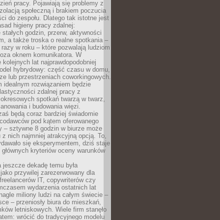
ień pracy. Pojawiają się problemy z
zolacją społeczną i brakiem poczucia
ci do zespołu. Dlatego tak istotne jest
sad higieny pracy zdalnej:
stałych godzin, przerw, aktywności
, a także troska o realne spotkania –
 razy w roku – które pozwalają ludziom
poza oknem komunikatora. W
 kolejnych lat najprawdopodobniej
 model hybrydowy: część czasu w domu,
ze lub przestrzeniach coworkingowych.
rm idealnym rozwiązaniem będzie
lastyczności zdalnej pracy z
 okresowych spotkań twarzą w twarz,
anowania i budowania więzi.
zaś będą coraz bardziej świadomie
acodawców pod kątem oferowanego
y – sztywne 8 godzin w biurze może
u z nich najmniej atrakcyjną opcją. To,
ydawało się eksperymentem, dziś staje
z głównych kryteriów oceny warunków
a jeszcze dekadę temu była
jako przywilej zarezerwowany dla
 freelancerów IT, copywriterów czy
mczasem wydarzenia ostatnich lat
 nagle miliony ludzi na całym świecie –
ce – przeniosły biura do mieszkań,
ków letniskowych. Wiele firm stanęło
atem: wrócić do tradycyjnego modelu