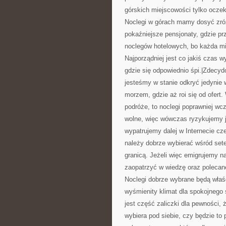
górskich miejscowości tylko ocze
Noclegi w górach mamy dosyć zróż
pokaźniejsze pensjonaty, gdzie pr
noclegów hotelowych, bo każda mi
Najporządniej jest co jakiś czas 
gdzie się odpowiednio śpi.|Zdecy
jesteśmy w stanie odkryć jedynie 
morzem, gdzie aż roi się od ofert.
podróże, to noclegi poprawniej wc
wolne, więc wówczas ryzykujemy j
wypatrujemy dalej w Internecie cze
należy dobrze wybierać wśród setek
granicą. Jeżeli więc emigrujemy n
zaopatrzyć w wiedzę oraz polecan
Noclegi dobrze wybrane będą właś
wyśmienity klimat dla spokojnego 
jest część zaliczki dla pewności
wybiera pod siebie, czy będzie to