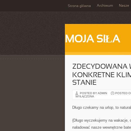
Archiwum
Nasze
Strona główna
MOJA SIŁA
ZDECYDOWANA W
KONKRETNE KLIM
STANIE
POSTED BY ADMIN
POSTED ON
WYŁĄCZONA
Długo czekamy na urlop, to natura
{Długo wyczekujemy na wakacje, d
naładować nasze wewnętrzne bater