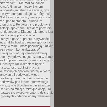
erze w domu. Nie można jednak
yzwań. Granica między życiem
 prywatnym łatwo się zaciera, gdy
oi w tym samym pokoju, w którym się
Niektórzy pracownicy mają poczucie,
zas „pod telefonem” i trudno im
ień pracy. Pojawiają się problemy z
zolacją społeczną i brakiem poczucia
ci do zespołu. Dlatego tak istotne jest
sad higieny pracy zdalnej:
stałych godzin, przerw, aktywności
, a także troska o realne spotkania –
 razy w roku – które pozwalają ludziom
poza oknem komunikatora. W
 kolejnych lat najprawdopodobniej
 model hybrydowy: część czasu w domu,
ze lub przestrzeniach coworkingowych.
rm idealnym rozwiązaniem będzie
lastyczności zdalnej pracy z
 okresowych spotkań twarzą w twarz,
anowania i budowania więzi.
zaś będą coraz bardziej świadomie
acodawców pod kątem oferowanego
y – sztywne 8 godzin w biurze może
u z nich najmniej atrakcyjną opcją. To,
ydawało się eksperymentem, dziś staje
z głównych kryteriów oceny warunków