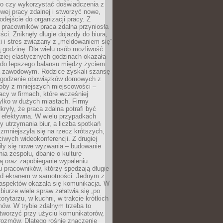
go czy wykorzystać doświadczenia z
ej pracy zdalnej i stworzyć nowe,
dejście do organizacji pracy. Z
 pracowników praca zdalna przyniosła
ści. Zniknęły długie dojazdy do biura,
i i stres związany z „meldowaniem się”
 godzinę. Dla wielu osób możliwość
ziej elastycznych godzinach okazała
 do lepszego balansu między życiem
 zawodowym. Rodzice zyskali szansę
ogodzenie obowiązków domowych z
soby z mniejszych miejscowości –
acy w firmach, które wcześniej
tylko w dużych miastach. Firmy
kryły, że praca zdalna potrafi być
 efektywna. W wielu przypadkach
y utrzymania biur, a liczba spotkań
 zmniejszyła się na rzecz krótszych,
ściwych wideokonferencji. Z drugiej
iły się nowe wyzwania – budowanie
a zespołu, dbanie o kulturę
ą oraz zapobieganie wypaleniu
pracowników, którzy spędzają długie
ed ekranem w samotności. Jednym z
aspektów okazała się komunikacja. W
biurze wiele spraw załatwia się „po
korytarzu, w kuchni, w trakcie krótkich
ów. W trybie zdalnym trzeba to
tworzyć przy użyciu komunikatorów,
orozmów. Dlatego rośnie znaczenie