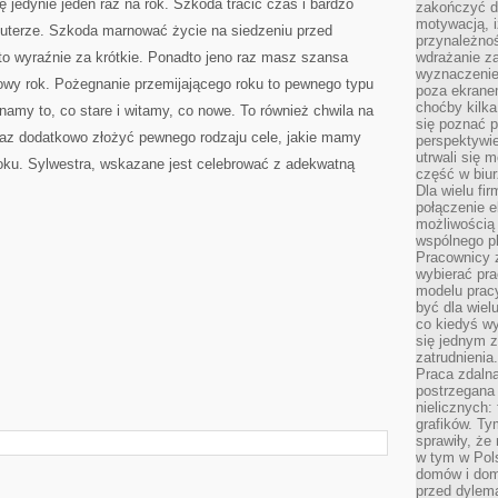
 jedynie jeden raz na rok. Szkoda tracić czas i bardzo
zakończyć dz
motywacją, i
uterze. Szkoda marnować życie na siedzeniu przed
przynależnoś
to wyraźnie za krótkie. Ponadto jeno raz masz szansa
wdrażanie za
wyznaczenie 
nowy rok. Pożegnanie przemijającego roku to pewnego typu
poza ekranem
choćby kilka
namy to, co stare i witamy, co nowe. To również chwila na
się poznać 
az dodatkowo złożyć pewnego rodzaju cele, jakie mamy
perspektywie
utrwali się
ku. Sylwestra, wskazane jest celebrować z adekwatną
część w biur
Dla wielu fi
połączenie e
możliwością
wspólnego pl
Pracownicy 
wybierać pr
modelu prac
być dla wiel
co kiedyś w
się jednym 
zatrudnienia.
Praca zdaln
postrzegana 
nielicznych:
grafików. Ty
sprawiły, że
w tym w Pols
domów i dom
przed dylem