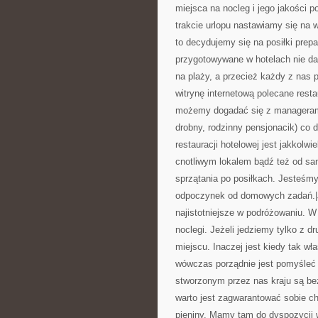
miejsca na nocleg i jego jakości p
trakcie urlopu nastawiamy się na
to decydujemy się na posiłki prep
przygotowywane w hotelach nie d
na plaży, a przecież każdy z nas 
witrynę internetową polecane res
możemy dogadać się z managerami i
drobny, rodzinny pensjonacik) co 
restauracji hotelowej jest jakkolw
cnotliwym lokalem bądź też od sa
sprzątania po posiłkach. Jesteśm
odpoczynek od domowych zadań.|Ja
najistotniejsze w podróżowaniu. 
noclegi. Jeżeli jedziemy tylko z 
miejscu. Inaczej jest kiedy tak w
wówczas porządnie jest pomyśleć
stworzonym przez nas kraju są bez
warto jest zagwarantować sobie c
pieniny. Mamy tam do dyspozycji 