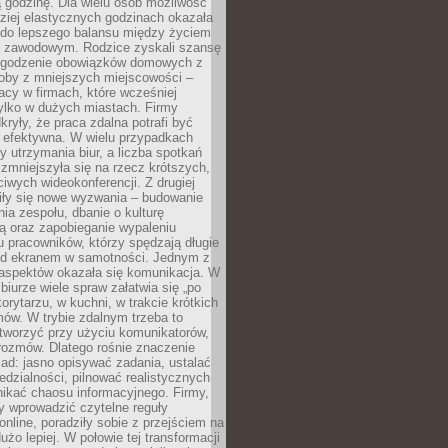
 godzinę. Dla wielu osób możliwość
ziej elastycznych godzinach okazała
 do lepszego balansu między życiem
 zawodowym. Rodzice zyskali szansę
ogodzenie obowiązków domowych z
soby z mniejszych miejscowości –
acy w firmach, które wcześniej
tylko w dużych miastach. Firmy
kryły, że praca zdalna potrafi być
 efektywna. W wielu przypadkach
y utrzymania biur, a liczba spotkań
 zmniejszyła się na rzecz krótszych,
ściwych wideokonferencji. Z drugiej
iły się nowe wyzwania – budowanie
a zespołu, dbanie o kulturę
ą oraz zapobieganie wypaleniu
pracowników, którzy spędzają długie
ed ekranem w samotności. Jednym z
aspektów okazała się komunikacja. W
biurze wiele spraw załatwia się „po
korytarzu, w kuchni, w trakcie krótkich
ów. W trybie zdalnym trzeba to
tworzyć przy użyciu komunikatorów,
orozmów. Dlatego rośnie znaczenie
ad: jasno opisywać zadania, ustalać
dzialności, pilnować realistycznych
nikać chaosu informacyjnego. Firmy,
iły wprowadzić czytelne reguły
online, poradziły sobie z przejściem na
użo lepiej. W połowie tej transformacji