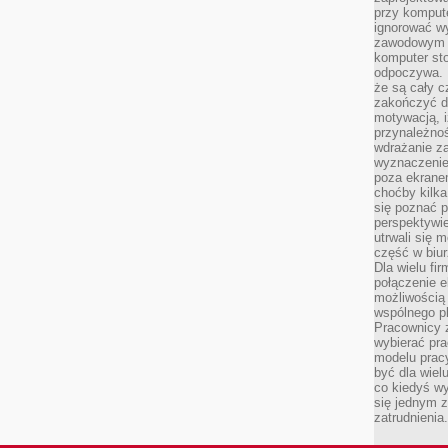
przy komput
ignorować w
zawodowym a
komputer st
odpoczywa. 
że są cały c
zakończyć dz
motywacją, i
przynależnoś
wdrażanie za
wyznaczenie 
poza ekranem
choćby kilka
się poznać 
perspektywie
utrwali się
część w biur
Dla wielu fi
połączenie e
możliwością
wspólnego pl
Pracownicy 
wybierać pr
modelu prac
być dla wiel
co kiedyś w
się jednym 
zatrudnienia.