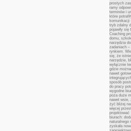
prostych zas
ramy odpowie
terminów i u
które potraf
komunikacji 
tryb zdalny d
pojawiły się
Coaching pr
domu, szkole
narzędzia d
zadaniach –
rynkiem. Wie
się, że istn
narzędzie, b
wyłącznie te
gdzie można 
nawet gotow
integrującyc
sposób post
do pracy potr
wygodne biur
poza duże m
nawet wsie, 
żyć bliżej n
więcej przes
projektować
biurach: dod
naturalnego
zyskała nową
zaprojektowa