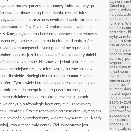
pojawiły się
kują na okres świąteczny oraz zimowy żeby nas przyjąć.
Coaching pr
domu, szkole
nicowane, albowiem są to lub domki, czy też także
narzędzia d
zadaniach –
zybywają ludzie ze zróżnicowanych środowisk. Nie brakuje
rynkiem. Wie
ejscowość choćby Krynica Górska posiada swój hotel.
się, że istn
narzędzie, b
wyjeżdżać, dzięki czemu będziemy poprawniej zorientowani
wyłącznie te
dowana większość z nas kocha konkretne klimaty, które
gdzie można 
nawet gotow
w wybranych miejscach. Noclegi potrafimy łapać nad
integrującyc
sposób post
 Wobec tego też jeżeli o dużo wcześniej planujemy daleki
do pracy potr
ześniej sobie zaklepać. Nie zawsze jednak jest miejsce
wygodne biur
poza duże m
adąc na miejsce czy też także wstrzymujemy się oraz
nawet wsie, 
goś dla siebie. Noclegi nie uciekną jak manna z nieba i
żyć bliżej n
więcej przes
 ofert. Tym o wiele bardziej nagonka jest na noclegi za
projektować
biurach: dod
a krótki czas do innego kraju, to pewnie musimy się
naturalnego
e nam dzielnice danego miasta np. noclegi w górach.
zyskała nową
zaprojektowa
ciwą decyzją a równolegle będziemy mieli zapewniony
przy komput
snu i komfortu. Stale z rezerwacją przez telefon, wymogiem
ignorować w
zawodowym a
, że z pewnością przybędziemy w określonym terminie. Każdy
komputer st
odpoczywa. 
 pokój, dwa a może cały domek.|Bal sylwestrowy jest
że są cały c