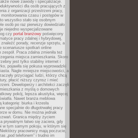
 także nowe zawody i specjalizacje.
oduktywności dla osób pracujących z
nia z organizacji przestrzeni pracy,
o monitorowania czasu i postępów w
 to wszystko stało się osobnym
le osób po raz pierwszy dowiedziało
ieje niejedno wyspecjalizowane
log czy
portal branżowy
poświęcony
matyce pracy zdalnej i hybrydowej,
znaleźć porady, recenzje sprzętu, a
e scenariusze spotkań online
h zespół. Praca zdalna zmieniła też
rzegania miejsca zamieszkania. Skoro
zebny jest tylko stabilny internet i
ko, pojawiła się pokusa wyprowadzki
iasta. Nagle mniejsze miejscowości, a
zaczęły przyciągać ludzi, którzy chcą
atury, płacić niższy czynsz i mieć
trzeni. Deweloperzy i architekci zaczęli
 mieszkania z myślą o domowych
atkowy pokój, lepsza akustyka, więcej
 światła. Nawet branża meblowa
 kategorię: biurka i krzesła
ne specjalnie do długotrwałej pracy
erze w domu. Nie można jednak
yzwań. Granica między życiem
 prywatnym łatwo się zaciera, gdy
oi w tym samym pokoju, w którym się
Niektórzy pracownicy mają poczucie,
zas „pod telefonem” i trudno im