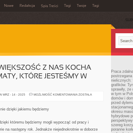
Nowe
Redakcja
Tagi
Twoje
Tagi
Spis Treści
SUB
IĘKSZOŚĆ Z NAS KOCHA
Praca zdaln
ATY, KTÓRE JESTEŚMY W
postrzegana 
nielicznych:
grafików. Ty
sprawiły, że
w tym w Pols
ZDECYDOWANA
 WRZ - 14 - 2025
MOŻLIWOŚĆ KOMENTOWANIA
ZOSTAŁA
WIĘKSZOŚĆ
domów i dom
Z
przed dylem
NAS
stacjonarne
KOCHA
lnie dzięki jakiemu będziemy
KONKRETNE
okresu masow
KLIMATY,
hybrydowe po
KTÓRE
perspektywy
JESTEŚMY
zięki któremu będziemy mogli wypocząć od pracy i
W
szereg korzy
STANIE
ie na następny rok. Jednakże niejednokrotnie w doborze
poranne kork