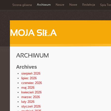
Archiwum
Nasze
Nowe
Redakcja
Strona główna
Spis Tre
MOJA SIŁA
ARCHIWUM
Archives
sierpień 2026
lipiec 2026
czerwiec 2026
maj 2026
kwiecień 2026
marzec 2026
luty 2026
styczeń 2026