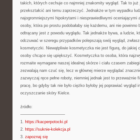
takich, których cechuje co najmniej znakomity wygląd. Tak to już j
przekształcić ani temu zaprzeczyć. Jednakże w tym wypadku lud
najogromniejszymi hipokrytami i niesprawiedliwymi oceniającymi 
osoby, która po prostu podobałaby się każdemu, ani nie powinno b
odtrącany jest z powodu wyglądu. Tak jednakże bywa, a ludzie, kt
odczuwać w szeregu przypadków polepszają swój wygląd, zwłas
kosmetyczki. Niewątpliwie kosmetyczka nie jest figurą, do jakiej
osoby chcące się upiększyć. Kosmetyczka to osoba, która najzw
rozmaite wymagane naszej idealnej skórze i ciału czasem zabiegi
zezwalają nam czuć się, lecz w głównej mierze wyglądać znaczn
zazwyczaj ręce pełne roboty, niemniej jednak jest to przeważnie fi
pracę, bo gdyby tak nie było ciężko byłoby jej poprawiać wygląd i
oczyszczanie skóry Kielce.
źródło:
———————————
1.
https://kacperpotocki.pl
2.
https://suknie-kolekcja.pl
3.
zapoznaj się