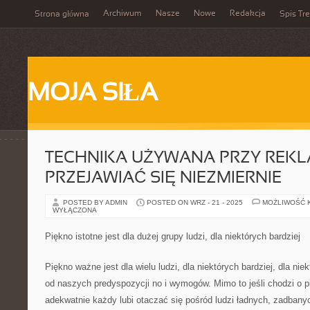
Archiwum
Nasze
Nowe
Redakcja
Strona główna
Spis Tre
MOJA SIŁA
TECHNIKA UŻYWANA PRZY REK
PRZEJAWIAĆ SIĘ NIEZMIERNIE
POSTED BY ADMIN
POSTED ON WRZ - 21 - 2025
MOŻLIWOŚĆ 
WYŁĄCZONA
Piękno istotne jest dla dużej grupy ludzi, dla niektórych bardziej
Piękno ważne jest dla wielu ludzi, dla niektórych bardziej, dla nie
od naszych predyspozycji no i wymogów. Mimo to jeśli chodzi o p
adekwatnie każdy lubi otaczać się pośród ludzi ładnych, zadbany