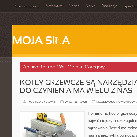
Archiwum
Nasze
Nowe
Redakcja
Strona główna
Spis Tre
MOJA SIŁA
Archive for the ‘Wet-Opinia’ Category
KOTŁY GRZEWCZE SĄ NARZĘDZIAM
DO CZYNIENIA MA WIELU Z NAS
POSTED BY ADMIN
WRZ - 11 - 2025
MOŻLIWOŚĆ KOMENTOWA
Pomimo, iż kocioł grzewczy
najważniejszym szczegółem
ogrzewania Jest dużo rodza
nas są niezwykłą pomocą, a