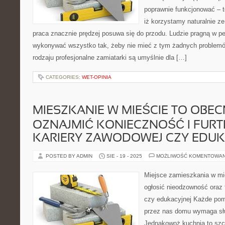
poprawnie funkcjonować – t
iż korzystamy naturalnie ze
praca znacznie prędzej posuwa się do przodu. Ludzie pragną w
wykonywać wszystko tak, żeby nie mieć z tym żadnych problemó
rodzaju profesjonalne zamiatarki są umyślnie dla […]
CATEGORIES:
WET-OPINIA
MIESZKANIE W MIEŚCIE TO OBE
OZNAJMIĆ KONIECZNOŚĆ I FUR
KARIERY ZAWODOWEJ CZY EDUK
POSTED BY ADMIN
SIE - 19 - 2025
MOŻLIWOŚĆ KOMENTOWA
Miejsce zamieszkania w mi
ogłosić nieodzowność oraz 
czy edukacyjnej Każde po
przez nas domu wymaga słu
Jednakowoż kuchnia to szc