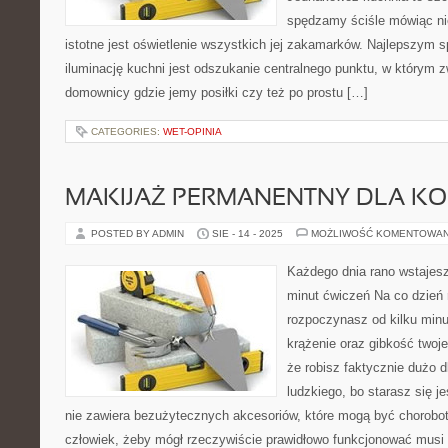
spędzamy ściśle mówiąc ni
istotne jest oświetlenie wszystkich jej zakamarków. Najlepszym 
iluminację kuchni jest odszukanie centralnego punktu, w którym 
domownicy gdzie jemy posiłki czy też po prostu […]
CATEGORIES:
WET-OPINIA
MAKIJAŻ PERMANENTNY DLA KO
POSTED BY ADMIN
SIE - 14 - 2025
MOŻLIWOŚĆ KOMENTOWA
Każdego dnia rano wstajesz
minut ćwiczeń Na co dzień 
rozpoczynasz od kilku minu
krążenie oraz gibkość twoje
że robisz faktycznie dużo 
ludzkiego, bo starasz się j
nie zawiera bezużytecznych akcesoriów, które mogą być chorobot
człowiek, żeby mógł rzeczywiście prawidłowo funkcjonować musi