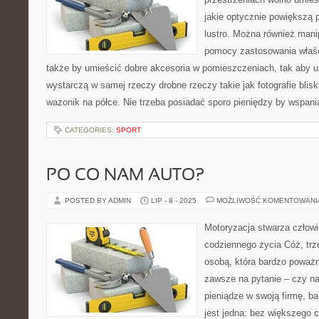
jakie optycznie powiększą 
lustro. Można również mani
pomocy zastosowania właśc
także by umieścić dobre akcesoria w pomieszczeniach, tak aby uz
wystarczą w samej rzeczy drobne rzeczy takie jak fotografie blisk
wazonik na półce. Nie trzeba posiadać sporo pieniędzy by wspani
CATEGORIES:
SPORT
PO CO NAM AUTO?
POSTED BY ADMIN
LIP - 8 - 2025
MOŻLIWOŚĆ KOMENTOWAN
Motoryzacja stwarza człow
codziennego życia Cóż, trze
osobą, która bardzo poważni
zawsze na pytanie – czy n
pieniądze w swoją firmę, ba
jest jedna: bez większego c