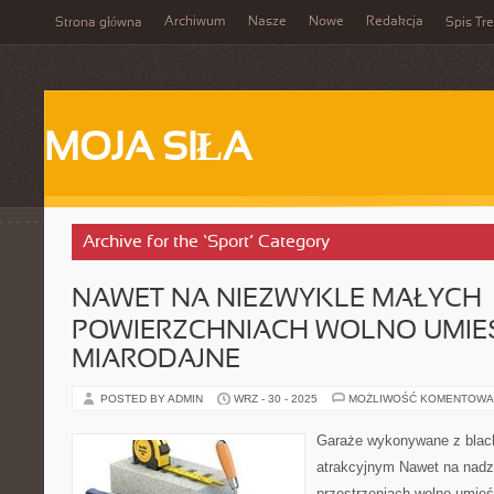
Archiwum
Nasze
Nowe
Redakcja
Strona główna
Spis Tre
MOJA SIŁA
Archive for the ‘Sport’ Category
NAWET NA NIEZWYKLE MAŁYCH
POWIERZCHNIACH WOLNO UMIE
MIARODAJNE
POSTED BY ADMIN
WRZ - 30 - 2025
MOŻLIWOŚĆ KOMENTOWA
Garaże wykonywane z blac
atrakcyjnym Nawet na nad
przestrzeniach wolno umieś