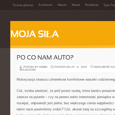
Archiwum
Nasze
Nowe
Redakcja
Strona główna
Spis Tre
MOJA SIŁA
PO CO NAM AUTO?
POSTED BY ADMIN
POSTED ON LIP - 8 - 2025
MOŻLIWOŚĆ K
WYŁĄCZONA
Motoryzacja stwarza człowiekowi komfortowe warunki codzienneg
Cóż, trzeba wiedzieć, że jeśli jesteś osobą, która bardzo poważnie
zawsze na pytanie – czy na pewno warto inwestować pieniądze w s
rozwijać, odpowiedź jest jedna: bez większego cienia wątpliwości 
takim razie powinniśmy zrobić? Cóż, akurat tutaj na szczególną u