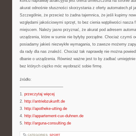
końcu naprawdę atrakcyjna jest oferta umieszczona na stronie au
akurat odnośnie słuszności skorzystania z oferty automatech.pl ja
Szczególnie, że przecież to żadna tajemnica, że jeśli kupimy no
względami jakościowymi sprzęt, to bez cienia wątpliwości nasza 
miejscem. Należy jasno przyznać, że akurat pod adresem automate
urządzenia, które w sumie nie byłyby porządne. Chociaż czymś oc
posiadamy jakieś niezwykłe wymagania, to zawsze możemy zapyt
da rady dla nas znaleźć. Chociaż tak naprawdę nie można powiedzi
dbanie o urządzenia. Również ważne jest to by zadbać umiejętni
bez których ciężko móc wyobrazić sobie firmę.
źródło:
———————————
1.
przeczytaj więcej
2.
http://antriebzukunft.de
3.
http://apotheke-utting.de
4.
http://appartement-cux-duhnen.de
5.
http://arguna-consulting.de
CATEGORIES:
SPORT