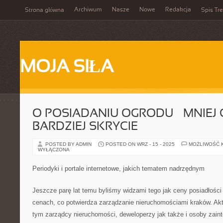
Archiwum
Nasze
Nowe
Redakcja
Strona główna
Spis Tre
MOJA SIŁA
O POSIADANIU OGRODU – MNIEJ 
BARDZIEJ SKRYCIE
POSTED BY ADMIN
POSTED ON WRZ - 15 - 2025
MOŻLIWOŚĆ 
WYŁĄCZONA
Periodyki i portale internetowe, jakich tematem nadrzędnym
Jeszcze parę lat temu byliśmy widzami tego jak ceny posiadłości
cenach, co potwierdza zarządzanie nieruchomościami kraków. Aktu
tym zarządcy nieruchomości, deweloperzy jak także i osoby zai