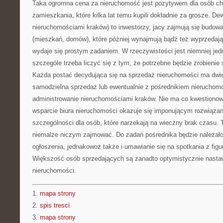
Taka ogromna cena za nieruchomość jest pozytywem dla osób c
zamieszkania, które kilka lat temu kupili dokładnie za grosze. D
nieruchomościami kraków) to inwestorzy, jacy zajmują się budow
(mieszkań, domów), które później wynajmują bądź też wyprzedaj
wydaje się prostym zadaniem. W rzeczywistości jest niemniej jed
szczególe trzeba liczyć się z tym, że potrzebne będzie zrobienie
Każda postać decydująca się na sprzedaż nieruchomości ma dwie
samodzielna sprzedaż lub ewentualnie z pośrednikiem nieruchomoś
administrowanie nieruchomościami kraków. Nie ma co kwestionow
wsparcie biura nieruchomości okazuje się imponującym rozwiąza
szczególności dla osób, które narzekają na wieczny brak czasu. T
niemalże niczym zajmować. Do zadań pośrednika będzie należało
ogłoszenia, jednakowoż także i umawianie się na spotkania z fig
Większość osób sprzedających są zanadto optymistycznie nasta
nieruchomości.
1.
mapa strony
2.
spis tresci
3.
mapa strony