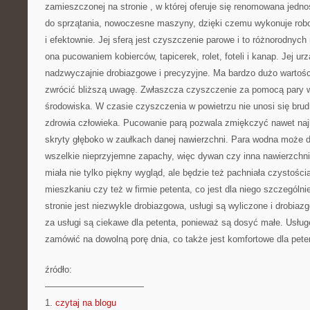
zamieszczonej na stronie
, w której oferuje się renomowana jedn
do sprzątania, nowoczesne maszyny, dzięki czemu wykonuje robo
i efektownie. Jej sferą jest czyszczenie parowe i to różnorodnych
ona pucowaniem kobierców, tapicerek, rolet, foteli i kanap. Jej ur
nadzwyczajnie drobiazgowe i precyzyjne. Ma bardzo dużo wartości
zwrócić bliższą uwagę. Zwłaszcza czyszczenie za pomocą pary w
środowiska. W czasie czyszczenia w powietrzu nie unosi się brud 
zdrowia człowieka. Pucowanie parą pozwala zmiękczyć nawet najb
skryty głęboko w zaułkach danej nawierzchni. Para wodna może d
wszelkie nieprzyjemne zapachy, więc dywan czy inna nawierzchn
miała nie tylko piękny wygląd, ale będzie też pachniała czystości
mieszkaniu czy też w firmie petenta, co jest dla niego szczególni
stronie jest niezwykle drobiazgowa, usługi są wyliczone i drobi
za usługi są ciekawe dla petenta, ponieważ są dosyć małe. Usłu
zamówić na dowolną porę dnia, co także jest komfortowe dla pete
źródło:
———————————
1.
czytaj na blogu