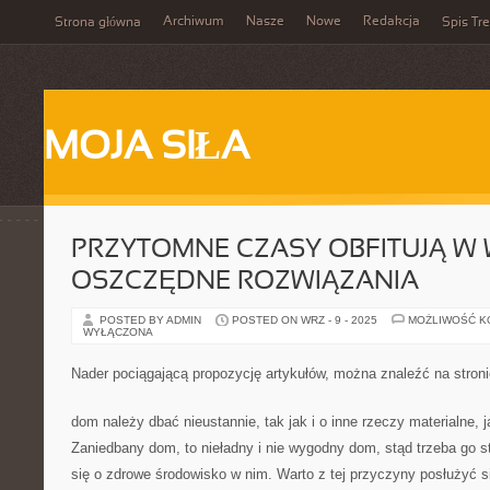
Archiwum
Nasze
Nowe
Redakcja
Strona główna
Spis Tre
MOJA SIŁA
PRZYTOMNE CZASY OBFITUJĄ W
OSZCZĘDNE ROZWIĄZANIA
POSTED BY ADMIN
POSTED ON WRZ - 9 - 2025
MOŻLIWOŚĆ 
WYŁĄCZONA
Nader pociągającą propozycję artykułów, można znaleźć na stroni
dom należy dbać nieustannie, tak jak i o inne rzeczy materialne, 
Zaniedbany dom, to nieładny i nie wygodny dom, stąd trzeba go st
się o zdrowe środowisko w nim. Warto z tej przyczyny posłużyć si