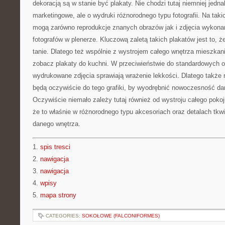
dekoracją są w stanie być plakaty. Nie chodzi tutaj niemniej jedn
marketingowe, ale o wydruki różnorodnego typu fotografii. Na taki
mogą zarówno reprodukcje znanych obrazów jak i zdjęcia wykon
fotografów w plenerze. Kluczową zaletą takich plakatów jest to, ż
tanie. Dlatego też wspólnie z wystrojem całego wnętrza mieszkan
zobacz plakaty do kuchni. W przeciwieństwie do standardowych o
wydrukowane zdjęcia sprawiają wrażenie lekkości. Dlatego także
będą oczywiście do tego grafiki, by wyodrębnić nowoczesność d
Oczywiście niemało zależy tutaj również od wystroju całego poko
że to właśnie w różnorodnego typu akcesoriach oraz detalach tkwi
danego wnętrza.
1.
spis tresci
2.
nawigacja
3.
nawigacja
4.
wpisy
5.
mapa strony
CATEGORIES:
SOKOŁOWE (FALCONIFORMES)