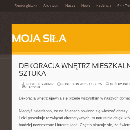
Archiwum
Nasze
Nowe
Redakcja
Strona główna
Spis Tre
MOJA SIŁA
DEKORACJA WNĘTRZ MIESZKAL
SZTUKA
POSTED BY ADMIN
POSTED ON WRZ - 17 - 2025
MOŻLIWOŚĆ 
WYŁĄCZONA
Dekoracja wnętrz ujawnia się przede wszystkim w naszych doma
Niegdyś twierdzono, że na ścianach powinno się wieszać obrazy. 
ludzi poszukuje rozwiązań alternatywnych, to naturalnie dzięki kt
bardziej nowoczesne i interesujące. Często okazuje się, że świe