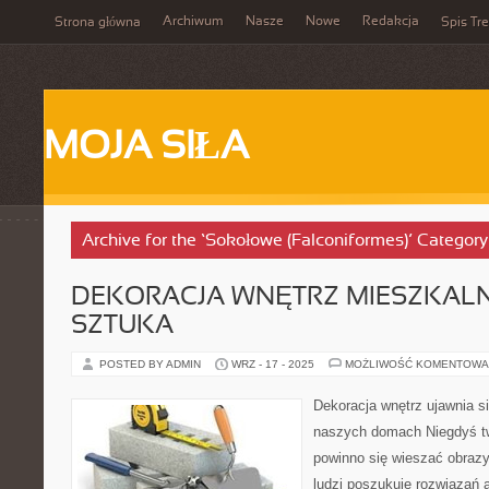
Archiwum
Nasze
Nowe
Redakcja
Strona główna
Spis Tre
MOJA SIŁA
Archive for the ‘Sokołowe (Falconiformes)’ Category
DEKORACJA WNĘTRZ MIESZKAL
SZTUKA
POSTED BY ADMIN
WRZ - 17 - 2025
MOŻLIWOŚĆ KOMENTOWA
Dekoracja wnętrz ujawnia s
naszych domach Niegdyś tw
powinno się wieszać obrazy
ludzi poszukuje rozwiązań a