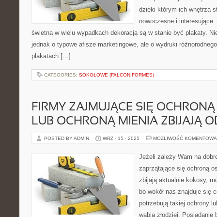
dzięki którym ich wnętrza s
nowoczesne i interesujące.
świetną w wielu wypadkach dekoracją są w stanie być plakaty. Nie
jednak o typowe afisze marketingowe, ale o wydruki różnorodnego t
plakatach […]
CATEGORIES:
SOKOŁOWE (FALCONIFORMES)
FIRMY ZAJMUJĄCE SIĘ OCHRONĄ
LUB OCHRONĄ MIENIA ZBIJAJĄ O
POSTED BY ADMIN
WRZ - 15 - 2025
MOŻLIWOŚĆ KOMENTOWA
Jeżeli zależy Wam na dobre
zaprzątające się ochroną o
zbijają aktualnie kokosy, m
bo wokół nas znajduje się co
potrzebują takiej ochrony l
wabią złodziei. Posiadanie