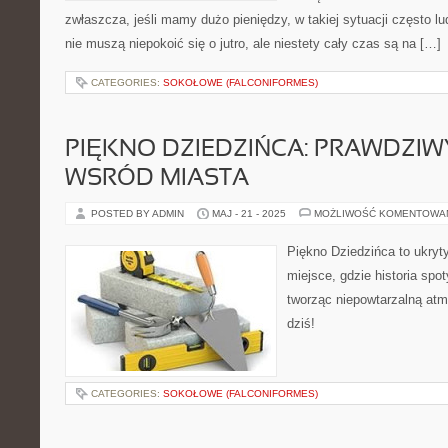
zwłaszcza, jeśli mamy dużo pieniędzy, w takiej sytuacji często lu
nie muszą niepokoić się o jutro, ale niestety cały czas są na […]
CATEGORIES:
SOKOŁOWE (FALCONIFORMES)
PIĘKNO DZIEDZIŃCA: PRAWDZIW
WSRÓD MIASTA
POSTED BY ADMIN
MAJ - 21 - 2025
MOŻLIWOŚĆ KOMENTOWA
Piękno Dziedzińca to ukryt
miejsce, gdzie historia spo
tworząc niepowtarzalną atmo
dziś!
CATEGORIES:
SOKOŁOWE (FALCONIFORMES)