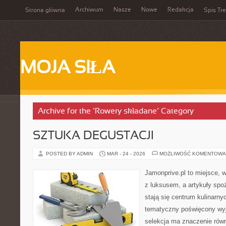
Archiwum
Nasze
Nowe
Redakcja
Strona główna
Spis Tre
MOJA SIŁA
Archive for the ‘Rowery składane’ Category
SZTUKA DEGUSTACJI
POSTED BY ADMIN
MAR - 24 - 2026
MOŻLIWOŚĆ KOMENTOWA
Jamonprive.pl to miejsce, 
z luksusem, a artykuły spo
stają się centrum kulinarny
tematyczny poświęcony wyj
selekcja ma znaczenie równi