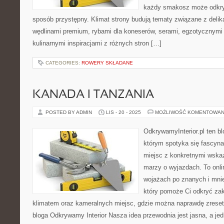
każdy smakosz może odkryw
sposób przystępny. Klimat strony budują tematy związane z delik
wędlinami premium, rybami dla koneserów, serami, egzotycznymi
kulinarnymi inspiracjami z różnych stron […]
CATEGORIES:
ROWERY SKŁADANE
KANADA I TANZANIA
POSTED BY ADMIN
LIS - 20 - 2025
MOŻLIWOŚĆ KOMENTOWAN
OdkrywamyInterior.pl ten bl
którym spotyka się fascyn
miejsc z konkretnymi wska
marzy o wyjazdach. To onl
wojażach po znanych i mni
który pomoże Ci odkryć za
klimatem oraz kameralnych miejsc, gdzie można naprawdę zreseto
bloga Odkrywamy Interior Nasza idea przewodnia jest jasna, a je