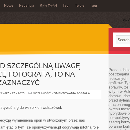
Nowe
Redakcja
Tagi
Twoje
Tagi
Spis Treści
SUB
OD SZCZEGÓLNĄ UWAGĘ
Praca zdaln
Ę FOTOGRAFA, TO NA
postrzegana 
nielicznych:
ZAZNACZYĆ
grafików. Ty
sprawiły, że
w tym w Pols
GDYBY
 WRZ - 17 - 2025
MOŻLIWOŚĆ KOMENTOWANIA
ZOSTAŁA
domów i dom
WZIĄĆ
POD
przed dylem
SZCZEGÓLNĄ
stacjonarne
UWAGĘ
ystywać się do wszelkich wskazówek
okresu masow
CAŁKOWITĄ
PRACĘ
hybrydowe po
FOTOGRAFA,
perspektywy
TO
decyzją wymienienia opon w stworzonym przez nas
szereg korzy
NA
PEWNO
poranne kork
amiętać o tym, że oponyuzywane.pl odgrywają istotną rolę
NALEŻY