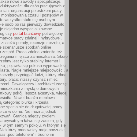
 także nowe zawody i specjalizacje.
oduktywności dla osób pracujących z
nia z organizacji przestrzeni pracy,
o monitorowania czasu i postępów w
 to wszystko stało się osobnym
le osób po raz pierwszy dowiedziało
ieje niejedno wyspecjalizowane
log czy
portal branżowy
poświęcony
matyce pracy zdalnej i hybrydowej,
znaleźć porady, recenzje sprzętu, a
e scenariusze spotkań online
h zespół. Praca zdalna zmieniła też
rzegania miejsca zamieszkania. Skoro
zebny jest tylko stabilny internet i
ko, pojawiła się pokusa wyprowadzki
iasta. Nagle mniejsze miejscowości, a
zaczęły przyciągać ludzi, którzy chcą
atury, płacić niższy czynsz i mieć
trzeni. Deweloperzy i architekci zaczęli
 mieszkania z myślą o domowych
atkowy pokój, lepsza akustyka, więcej
 światła. Nawet branża meblowa
 kategorię: biurka i krzesła
ne specjalnie do długotrwałej pracy
erze w domu. Nie można jednak
yzwań. Granica między życiem
 prywatnym łatwo się zaciera, gdy
oi w tym samym pokoju, w którym się
Niektórzy pracownicy mają poczucie,
zas „pod telefonem” i trudno im