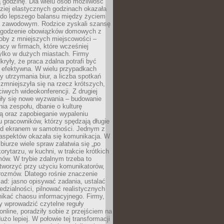
 godzinę. Dla wielu osób możliwość
ziej elastycznych godzinach okazała
 do lepszego balansu między życiem
 zawodowym. Rodzice zyskali szansę
ogodzenie obowiązków domowych z
soby z mniejszych miejscowości –
acy w firmach, które wcześniej
tylko w dużych miastach. Firmy
kryły, że praca zdalna potrafi być
 efektywna. W wielu przypadkach
y utrzymania biur, a liczba spotkań
 zmniejszyła się na rzecz krótszych,
ściwych wideokonferencji. Z drugiej
iły się nowe wyzwania – budowanie
a zespołu, dbanie o kulturę
ą oraz zapobieganie wypaleniu
pracowników, którzy spędzają długie
ed ekranem w samotności. Jednym z
aspektów okazała się komunikacja. W
biurze wiele spraw załatwia się „po
korytarzu, w kuchni, w trakcie krótkich
ów. W trybie zdalnym trzeba to
tworzyć przy użyciu komunikatorów,
orozmów. Dlatego rośnie znaczenie
ad: jasno opisywać zadania, ustalać
dzialności, pilnować realistycznych
nikać chaosu informacyjnego. Firmy,
iły wprowadzić czytelne reguły
online, poradziły sobie z przejściem na
użo lepiej. W połowie tej transformacji