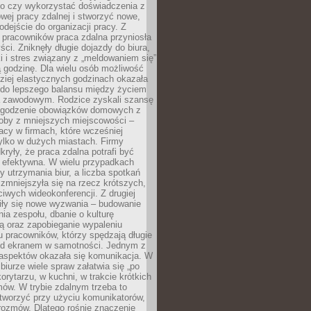
go czy wykorzystać doświadczenia z
ej pracy zdalnej i stworzyć nowe,
dejście do organizacji pracy. Z
 pracowników praca zdalna przyniosła
ści. Zniknęły długie dojazdy do biura,
i i stres związany z „meldowaniem się”
 godzinę. Dla wielu osób możliwość
ziej elastycznych godzinach okazała
 do lepszego balansu między życiem
 zawodowym. Rodzice zyskali szansę
ogodzenie obowiązków domowych z
soby z mniejszych miejscowości –
acy w firmach, które wcześniej
tylko w dużych miastach. Firmy
kryły, że praca zdalna potrafi być
 efektywna. W wielu przypadkach
y utrzymania biur, a liczba spotkań
 zmniejszyła się na rzecz krótszych,
ściwych wideokonferencji. Z drugiej
iły się nowe wyzwania – budowanie
a zespołu, dbanie o kulturę
ą oraz zapobieganie wypaleniu
pracowników, którzy spędzają długie
ed ekranem w samotności. Jednym z
aspektów okazała się komunikacja. W
biurze wiele spraw załatwia się „po
korytarzu, w kuchni, w trakcie krótkich
ów. W trybie zdalnym trzeba to
tworzyć przy użyciu komunikatorów,
orozmów. Dlatego rośnie znaczenie