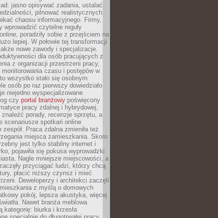
ad: jasno opisywać zadania, ustalać
dzialności, pilnować realistycznych
nikać chaosu informacyjnego. Firmy,
iły wprowadzić czytelne reguły
online, poradziły sobie z przejściem na
użo lepiej. W połowie tej transformacji
 także nowe zawody i specjalizacje.
oduktywności dla osób pracujących z
nia z organizacji przestrzeni pracy,
o monitorowania czasu i postępów w
 to wszystko stało się osobnym
le osób po raz pierwszy dowiedziało
ieje niejedno wyspecjalizowane
log czy
portal branżowy
poświęcony
matyce pracy zdalnej i hybrydowej,
znaleźć porady, recenzje sprzętu, a
e scenariusze spotkań online
h zespół. Praca zdalna zmieniła też
rzegania miejsca zamieszkania. Skoro
zebny jest tylko stabilny internet i
ko, pojawiła się pokusa wyprowadzki
iasta. Nagle mniejsze miejscowości, a
zaczęły przyciągać ludzi, którzy chcą
atury, płacić niższy czynsz i mieć
trzeni. Deweloperzy i architekci zaczęli
 mieszkania z myślą o domowych
atkowy pokój, lepsza akustyka, więcej
 światła. Nawet branża meblowa
 kategorię: biurka i krzesła
ne specjalnie do długotrwałej pracy