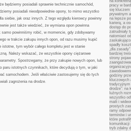
na konkretną
ZAZNACZYĆ
 że będziemy posiadali sprawnie technicznie samochód,
pracy w bard
się kluczem
ędziemy posiadali nieodpowiednie opony, to mimo wszystko
prywatnym a
a siebie, jak oraz innych. Z tego względu kierowcy powinny
na lepsze p
karierą, a o
ewnie jest także wiedzieć, że wymiana opon powinna
dostęp do pr
zatrudniały 
ak samo powinniśmy robić, w momencie, gdy zdobywamy
natomiast od
ego w trakcie zakupu innych opon, od razu musimy kupić
zaskakująco
spadły koszt
ie istotne, tym wybór całego kompletu jest w stanie
„dla zasady”
zną. Należy wskazać, że wszystkie opony ciężarowe
bardziej tre
strony pojaw
arametry. Spostrzegamy, że przy zakupie nowych opon, lub
zaangażowani
organizacyjn
o paru istotnych czynnikach, które decydują o tym, w jaki
zawodowemu 
ać samochodem. Jeśli właściwie zastosujemy się do tych
godziny prz
kluczowych 
wiali zagrożenia na drodze.
tradycyjnym 
drodze”: na 
luźnych rozm
wszystko od
maili i wide
prostych zas
ramy odpowie
terminów i u
które potraf
komunikacji 
tryb zdalny d