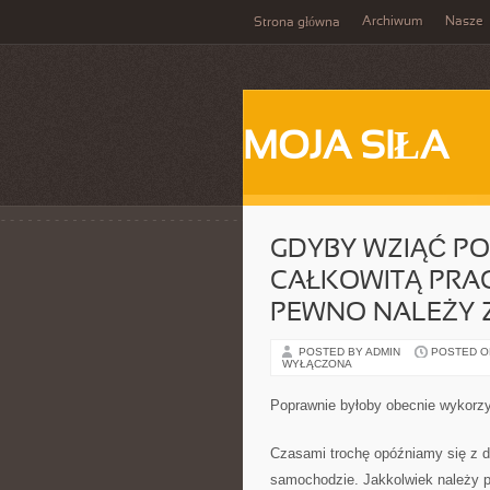
Archiwum
Nasze
Strona główna
MOJA SIŁA
GDYBY WZIĄĆ P
CAŁKOWITĄ PRAC
PEWNO NALEŻY 
POSTED BY ADMIN
POSTED ON
WYŁĄCZONA
Poprawnie byłoby obecnie wykorz
Czasami trochę opóźniamy się z 
samochodzie. Jakkolwiek należy p