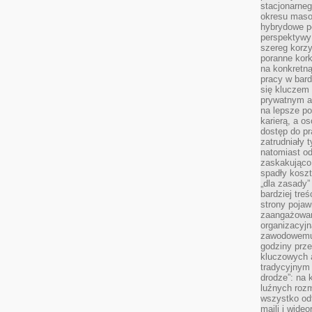
stacjonarne
okresu masow
hybrydowe po
perspektywy
szereg korzy
poranne kork
na konkretną
pracy w bard
się kluczem
prywatnym a
na lepsze p
karierą, a o
dostęp do pr
zatrudniały 
natomiast od
zaskakująco
spadły koszt
„dla zasady”
bardziej tre
strony pojaw
zaangażowani
organizacyjn
zawodowemu 
godziny prz
kluczowych 
tradycyjnym 
drodze”: na 
luźnych rozm
wszystko od
maili i wide