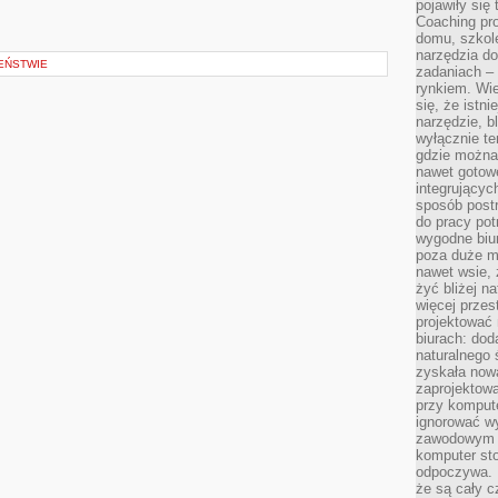
pojawiły się
Coaching pr
domu, szkole
narzędzia d
EŃSTWIE
zadaniach –
rynkiem. Wie
się, że istn
narzędzie, b
wyłącznie te
gdzie można 
nawet gotow
integrującyc
sposób post
do pracy potr
wygodne biur
poza duże m
nawet wsie, 
żyć bliżej n
więcej przes
projektować
biurach: dod
naturalnego
zyskała nową
zaprojektowa
przy komput
ignorować w
zawodowym a
komputer st
odpoczywa. 
że są cały c