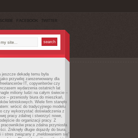
SCRIBE
FACEBOOK
TWITTER
a jeszcze dekadę temu była
jako przywilej zarezerwowany dla
 freelancerów IT, copywriterów czy
mczasem wydarzenia ostatnich lat
 nagle miliony ludzi na całym świecie –
ce – przeniosły biura do mieszkań,
ków letniskowych. Wiele firm stanęło
atem: wrócić do tradycyjnego modelu
go czy wykorzystać doświadczenia z
ej pracy zdalnej i stworzyć nowe,
dejście do organizacji pracy. Z
 pracowników praca zdalna przyniosła
ści. Zniknęły długie dojazdy do biura,
i i stres związany z „meldowaniem się”