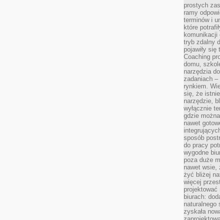
prostych zas
ramy odpowie
terminów i u
które potraf
komunikacji 
tryb zdalny d
pojawiły się
Coaching pr
domu, szkole
narzędzia d
zadaniach –
rynkiem. Wie
się, że istn
narzędzie, b
wyłącznie te
gdzie można 
nawet gotow
integrującyc
sposób post
do pracy potr
wygodne biur
poza duże m
nawet wsie, 
żyć bliżej n
więcej przes
projektować
biurach: dod
naturalnego
zyskała nową
zaprojektowa