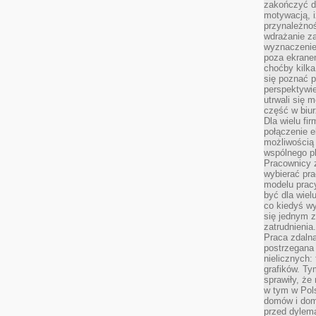
zakończyć dz
motywacją, i
przynależnoś
wdrażanie za
wyznaczenie 
poza ekranem
choćby kilka
się poznać 
perspektywie
utrwali się
część w biur
Dla wielu fi
połączenie e
możliwością
wspólnego pl
Pracownicy 
wybierać pr
modelu prac
być dla wiel
co kiedyś w
się jednym 
zatrudnienia.
Praca zdaln
postrzegana 
nielicznych:
grafików. Ty
sprawiły, że
w tym w Pols
domów i dom
przed dylem