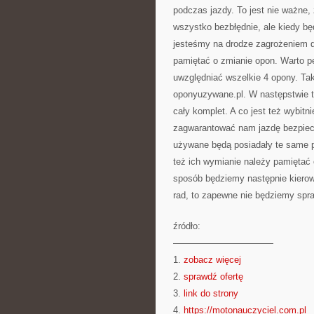
podczas jazdy. To jest nie ważne,
wszystko bezbłędnie, ale kiedy b
jesteśmy na drodze zagrożeniem dl
pamiętać o zmianie opon. Warto p
uwzględniać wszelkie 4 opony. T
oponyuzywane.pl. W następstwie t
cały komplet. A co jest też wybitn
zagwarantować nam jazdę bezpiec
używane będą posiadały te same p
też ich wymianie należy pamiętać 
sposób będziemy następnie kierow
rad, to zapewne nie będziemy spra
źródło:
———————————
1.
zobacz więcej
2.
sprawdź ofertę
3.
link do strony
4.
https://motonauczyciel.com.pl