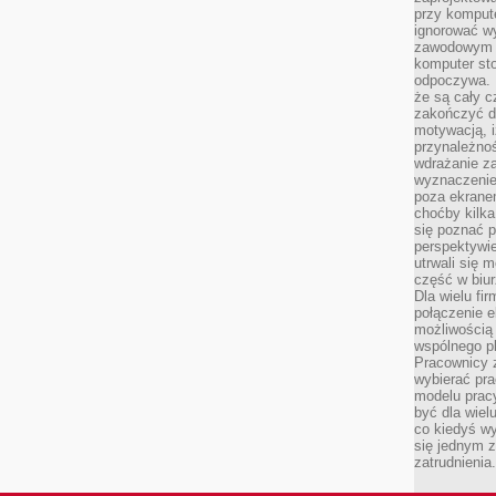
przy komput
ignorować w
zawodowym a
komputer st
odpoczywa. 
że są cały c
zakończyć dz
motywacją, i
przynależnoś
wdrażanie za
wyznaczenie 
poza ekranem
choćby kilka
się poznać 
perspektywie
utrwali się
część w biur
Dla wielu fi
połączenie e
możliwością
wspólnego pl
Pracownicy 
wybierać pr
modelu prac
być dla wiel
co kiedyś w
się jednym 
zatrudnienia.