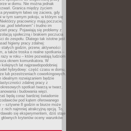
erze w domu. Nie można jednak
yzwań. Granica między życiem
 prywatnym łatwo się zaciera, gdy
oi w tym samym pokoju, w którym się
Niektórzy pracownicy mają poczucie,
zas „pod telefonem” i trudno im
ień pracy. Pojawiają się problemy z
zolacją społeczną i brakiem poczucia
ci do zespołu. Dlatego tak istotne jest
sad higieny pracy zdalnej:
stałych godzin, przerw, aktywności
, a także troska o realne spotkania –
 razy w roku – które pozwalają ludziom
poza oknem komunikatora. W
 kolejnych lat najprawdopodobniej
 model hybrydowy: część czasu w domu,
ze lub przestrzeniach coworkingowych.
rm idealnym rozwiązaniem będzie
lastyczności zdalnej pracy z
 okresowych spotkań twarzą w twarz,
anowania i budowania więzi.
zaś będą coraz bardziej świadomie
acodawców pod kątem oferowanego
y – sztywne 8 godzin w biurze może
u z nich najmniej atrakcyjną opcją. To,
ydawało się eksperymentem, dziś staje
z głównych kryteriów oceny warunków