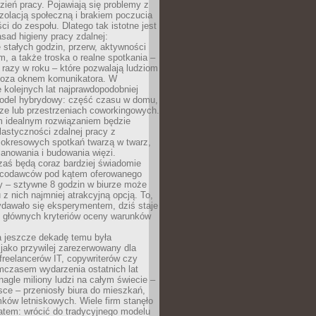
ień pracy. Pojawiają się problemy z
zolacją społeczną i brakiem poczucia
ci do zespołu. Dlatego tak istotne jest
sad higieny pracy zdalnej:
stałych godzin, przerw, aktywności
, a także troska o realne spotkania –
 razy w roku – które pozwalają ludziom
poza oknem komunikatora. W
 kolejnych lat najprawdopodobniej
 model hybrydowy: część czasu w domu,
ze lub przestrzeniach coworkingowych.
rm idealnym rozwiązaniem będzie
lastyczności zdalnej pracy z
 okresowych spotkań twarzą w twarz,
anowania i budowania więzi.
zaś będą coraz bardziej świadomie
acodawców pod kątem oferowanego
y – sztywne 8 godzin w biurze może
u z nich najmniej atrakcyjną opcją. To,
ydawało się eksperymentem, dziś staje
z głównych kryteriów oceny warunków
a jeszcze dekadę temu była
jako przywilej zarezerwowany dla
 freelancerów IT, copywriterów czy
mczasem wydarzenia ostatnich lat
 nagle miliony ludzi na całym świecie –
ce – przeniosły biura do mieszkań,
ków letniskowych. Wiele firm stanęło
atem: wrócić do tradycyjnego modelu