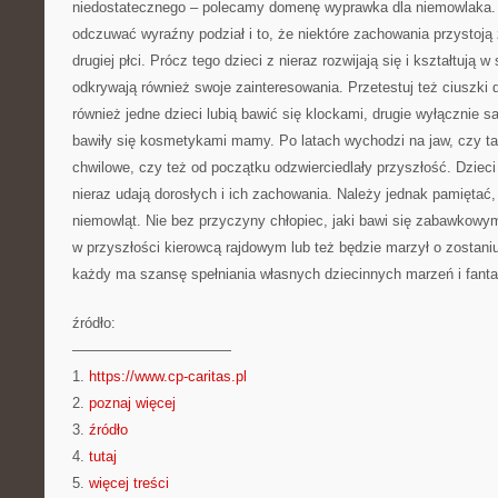
niedostatecznego – polecamy domenę wyprawka dla niemowlaka. 
odczuwać wyraźny podział i to, że niektóre zachowania przystoją z
drugiej płci. Prócz tego dzieci z nieraz rozwijają się i kształtują w 
odkrywają również swoje zainteresowania. Przetestuj też ciuszki
również jedne dzieci lubią bawić się klockami, drugie wyłącznie 
bawiły się kosmetykami mamy. Po latach wychodzi na jaw, czy ta
chwilowe, czy też od początku odzwierciedlały przyszłość. Dziec
nieraz udają dorosłych i ich zachowania. Należy jednak pamiętać,
niemowląt. Nie bez przyczyny chłopiec, jaki bawi się zabawkowym
w przyszłości kierowcą rajdowym lub też będzie marzył o zostaniu 
każdy ma szansę spełniania własnych dziecinnych marzeń i fantaz
źródło:
———————————
1.
https://www.cp-caritas.pl
2.
poznaj więcej
3.
źródło
4.
tutaj
5.
więcej treści