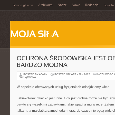
Archiwum
Nasze
Nowe
Redakcja
Strona główna
Spis Tre
MOJA SIŁA
OCHRONA ŚRODOWISKA JEST OB
BARDZO MODNA
POSTED BY ADMIN
POSTED ON WRZ - 28 - 2025
MOŻLIWOŚĆ 
WYŁĄCZONA
W aspekcie oferowanych usług fryzjerskich odnajdziemy wiele
Jakiekolwiek dziecko jest inne. Gdy jest drobne może nie być zb
bawiło się wszelkimi zabawkami, jakie wpadną mu w ręce. Zatem 
lalkami, a małolatka samochodami oraz do czasu nie będą widzieli