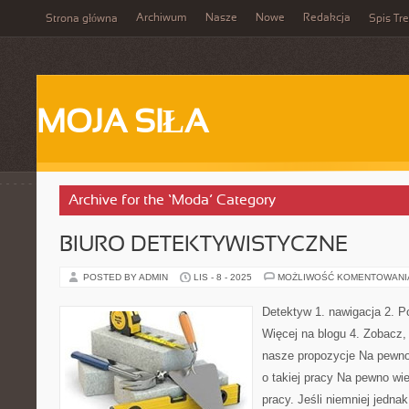
Archiwum
Nasze
Nowe
Redakcja
Strona główna
Spis Tre
MOJA SIŁA
Archive for the ‘Moda’ Category
BIURO DETEKTYWISTYCZNE
POSTED BY ADMIN
LIS - 8 - 2025
MOŻLIWOŚĆ KOMENTOWAN
Detektyw 1. nawigacja 2. P
Więcej na blogu 4. Zobacz,
nasze propozycje Na pewno 
o takiej pracy Na pewno wie
pracy. Jeśli niemniej jedna