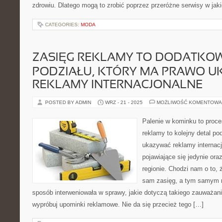
zdrowiu. Dlatego mogą to zrobić poprzez przeróżne serwisy w jak
CATEGORIES:
MODA
ZASIĘG REKLAMY TO DODATKO
PODZIAŁU, KTÓRY MA PRAWO 
REKLAMY INTERNACJONALNE
POSTED BY ADMIN
WRZ - 21 - 2025
MOŻLIWOŚĆ KOMENTOWA
Palenie w kominku to proce
reklamy to kolejny detal po
ukazywać reklamy internacj
pojawiające się jedynie or
regionie. Chodzi nam o to, 
sam zasięg, a tym samym n
sposób interweniowała w sprawy, jakie dotyczą takiego zauważan
wypróbuj upominki reklamowe. Nie da się przecież tego […]