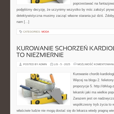
poprzestawać na fantazjowa
podjęliśmy decyzję, że uczynimy wszystko by móc założyć pryw
detektywistyczna musimy zacząć własne starania już dziś. Zdobyc
nam […]
CATEGORIES:
MODA
KUROWANIE SCHORZEŃ KARDIO
TO NIEZMIERNIE
POSTED BY ADMIN
LIS - 5 - 2025
MOŻLIWOŚĆ KOMENTOWAN
Kurowanie chorób kardiolog
Więcej na blogu 2. felieton
propozycje 5. http://drklug
lekarski jaki ma wielkie po
Zarazem jest on nadzwyczaj
współczesny tryb życia to w
właściwie ludzie nie mogą dostać się do lekarza wtedy pragną wie