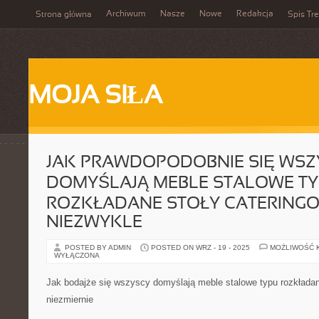
Archiwum
Nasze
Nowe
Redakcja
Strona główna
Spis Tre
MOJA SIŁA
JAK PRAWDOPODOBNIE SIĘ WSZ
DOMYŚLAJĄ MEBLE STALOWE T
ROZKŁADANE STOŁY CATERING
NIEZWYKLE
POSTED BY ADMIN
POSTED ON WRZ - 19 - 2025
MOŻLIWOŚĆ 
WYŁĄCZONA
Jak bodajże się wszyscy domyślają meble stalowe typu rozkładan
niezmiernie