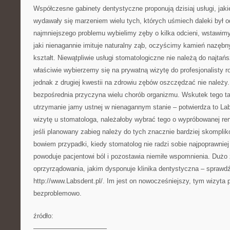
Współczesne gabinety dentystyczne proponują dzisiaj usługi, jaki
wydawały się marzeniem wielu tych, których uśmiech daleki był o
najmniejszego problemu wybielimy zęby o kilka odcieni, wstawimy
jaki nienagannie imituje naturalny ząb, oczyścimy kamień nazęb
kształt. Niewątpliwie usługi stomatologiczne nie należą do najtań
właściwie wybierzemy się na prywatną wizytę do profesjonalisty r
jednak z drugiej kwestii na zdrowiu zębów oszczędzać nie należy
bezpośrednia przyczyna wielu chorób organizmu. Wskutek tego t
utrzymanie jamy ustnej w nienagannym stanie – potwierdza to Lab
wizytę u stomatologa, należałoby wybrać tego o wypróbowanej ren
jeśli planowany zabieg należy do tych znacznie bardziej skompli
bowiem przypadki, kiedy stomatolog nie radzi sobie najpoprawnie
powoduje pacjentowi ból i pozostawia niemiłe wspomnienia. Dużo 
oprzyrządowania, jakim dysponuje klinika dentystyczna – sprawdź
http://www.Labsdent.pl/. Im jest on nowocześniejszy, tym wizyta 
bezproblemowo.
źródło:
———————————