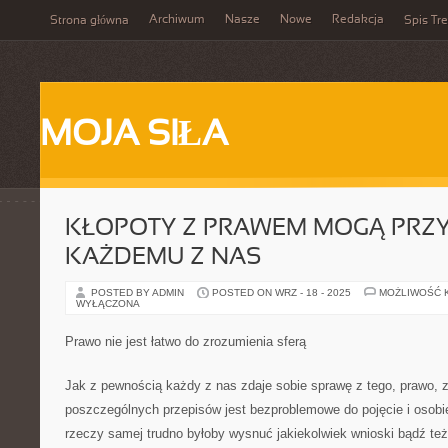
Archiwum
Nasze
Nowe
Redakcja
Strona główna
Spis Tre
MOJA SIŁA
KŁOPOTY Z PRAWEM MOGĄ PRZY
KAŻDEMU Z NAS
POSTED BY ADMIN
POSTED ON WRZ - 18 - 2025
MOŻLIWOŚĆ 
WYŁĄCZONA
Prawo nie jest łatwo do zrozumienia sferą
Jak z pewnością każdy z nas zdaje sobie sprawę z tego, prawo, 
poszczególnych przepisów jest bezproblemowe do pojęcie i osob
rzeczy samej trudno byłoby wysnuć jakiekolwiek wnioski bądź też