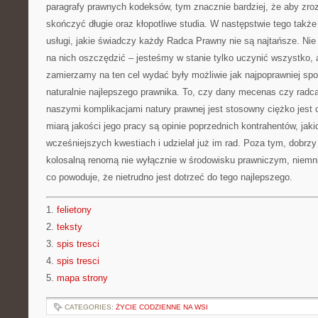
paragrafy prawnych kodeksów, tym znacznie bardziej, że aby zro
skończyć długie oraz kłopotliwe studia. W następstwie tego także 
usługi, jakie świadczy każdy Radca Prawny nie są najtańsze. Ni
na nich oszczędzić – jesteśmy w stanie tylko uczynić wszystko, 
zamierzamy na ten cel wydać były możliwie jak najpoprawniej sp
naturalnie najlepszego prawnika. To, czy dany mecenas czy radc
naszymi komplikacjami natury prawnej jest stosowny ciężko jest 
miarą jakości jego pracy są opinie poprzednich kontrahentów, jakic
wcześniejszych kwestiach i udzielał już im rad. Poza tym, dobrzy
kolosalną renomą nie wyłącznie w środowisku prawniczym, niemni
co powoduje, że nietrudno jest dotrzeć do tego najlepszego.
1.
felietony
2.
teksty
3.
spis tresci
4.
spis tresci
5.
mapa strony
CATEGORIES:
ŻYCIE CODZIENNE NA WSI