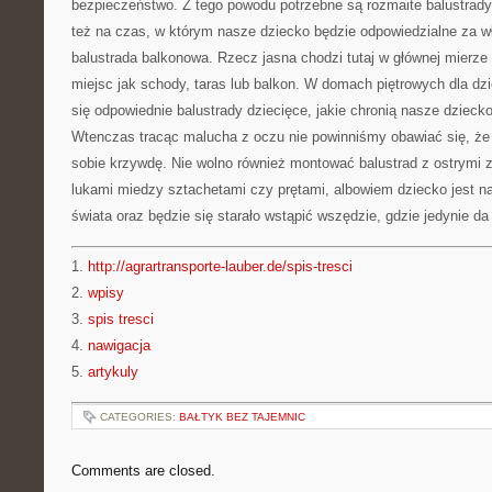
bezpieczeństwo. Z tego powodu potrzebne są rozmaite balustrady
też na czas, w którym nasze dziecko będzie odpowiedzialne za 
balustrada balkonowa. Rzecz jasna chodzi tutaj w głównej mierze
miejsc jak schody, taras lub balkon. W domach piętrowych dla dz
się odpowiednie balustrady dziecięce, jakie chronią nasze dziec
Wtenczas tracąc malucha z oczu nie powinniśmy obawiać się, że s
sobie krzywdę. Nie wolno również montować balustrad z ostrymi z
lukami miedzy sztachetami czy prętami, albowiem dziecko jest 
świata oraz będzie się starało wstąpić wszędzie, gdzie jedynie 
1.
http://agrartransporte-lauber.de/spis-tresci
2.
wpisy
3.
spis tresci
4.
nawigacja
5.
artykuly
CATEGORIES:
BAŁTYK BEZ TAJEMNIC
Comments are closed.