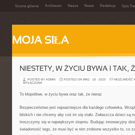
Archiwum
Nasze
Nowe
Redakcja
Strona główna
Spis Tre
MOJA SIŁA
NIESTETY, W ŻYCIU BYWA I TAK, 
POSTED BY ADMIN
POSTED ON WRZ - 18 - 2025
MOŻLIWOŚĆ 
WYŁĄCZONA
To kłopotliwe, w życiu bywa oraz tak, że nieraz
Bezpieczeństwo jest najważniejsze dla każdego człowieka. Wcią
bliskich i nie chcemy aby coś im się stało. Zwłaszcza dzieci są 
troszczymy się w największym stopniu. Budując innowacyjny dz
świadomość tego, że musi być w nim zrobione wszystko to, co 