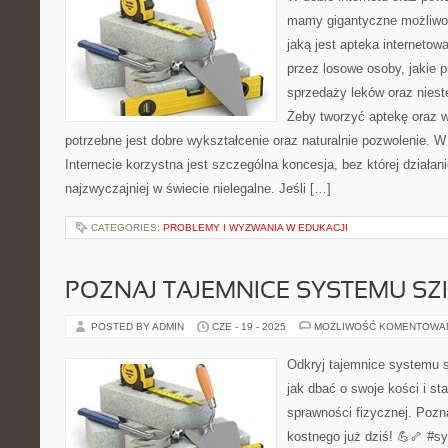
mamy gigantyczne możliwoś
jaką jest apteka interneto
przez losowe osoby, jakie p
sprzedaży leków oraz niest
Żeby tworzyć aptekę oraz 
potrzebne jest dobre wykształcenie oraz naturalnie pozwolenie. 
Internecie korzystna jest szczególna koncesja, bez której działani
najzwyczajniej w świecie nielegalne. Jeśli […]
CATEGORIES:
PROBLEMY I WYZWANIA W EDUKACJI
POZNAJ TAJEMNICE SYSTEMU S
POSTED BY ADMIN
CZE - 19 - 2025
MOŻLIWOŚĆ KOMENTOWA
Odkryj tajemnice systemu s
jak dbać o swoje kości i st
sprawności fizycznej. Pozn
kostnego już dziś! 💪🦴 #s