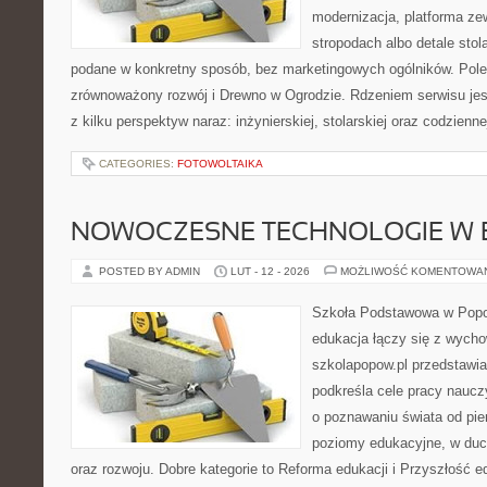
modernizacja, platforma ze
stropodach albo detale stol
podane w konkretny sposób, bez marketingowych ogólników. Pole
zrównoważony rozwój i Drewno w Ogrodzie. Rdzeniem serwisu jes
z kilku perspektyw naraz: inżynierskiej, stolarskiej oraz codzienne
CATEGORIES:
FOTOWOLTAIKA
NOWOCZESNE TECHNOLOGIE W 
POSTED BY ADMIN
LUT - 12 - 2026
MOŻLIWOŚĆ KOMENTOWA
Szkoła Podstawowa w Popow
edukacja łączy się z wycho
szkolapopow.pl przedstawia
podkreśla cele pracy nauczy
o poznawaniu świata od pie
poziomy edukacyjne, w du
oraz rozwoju. Dobre kategorie to Reforma edukacji i Przyszłość e