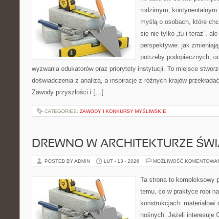
rodzimym, kontynentalnym 
myślą o osobach, które chc
się nie tylko „tu i teraz”, a
perspektywie: jak zmieniają
potrzeby podopiecznych, o
wyzwania edukatorów oraz priorytety instytucji. To miejsce stworz
doświadczenia z analizą, a inspiracje z różnych krajów przekład
Zawody przyszłości i […]
CATEGORIES:
ZAWODY I KONKURSY MYŚLIWSKIE
DREWNO W ARCHITEKTURZE ŚWI
POSTED BY ADMIN
LUT - 13 - 2026
MOŻLIWOŚĆ KOMENTOWA
Ta strona to kompleksowy p
temu, co w praktyce robi n
konstrukcjach: materiałow
nośnych. Jeżeli interesuje