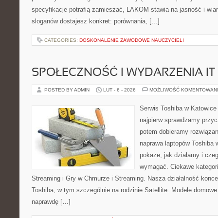
specyfikacje potrafią zamieszać, LAKOM stawia na jasność i wi
sloganów dostajesz konkret: porównania, […]
CATEGORIES:
DOSKONALENIE ZAWODOWE NAUCZYCIELI
SPOŁECZNOŚĆ I WYDARZENIA IT
POSTED BY ADMIN
LUT - 6 - 2026
MOŻLIWOŚĆ KOMENTOWAN
Serwis Toshiba w Katowice 
najpierw sprawdzamy przyc
potem dobieramy rozwiązanie
naprawa laptopów Toshiba w
pokaże, jak działamy i cze
wymagać. Ciekawe kategori
Streaming i Gry w Chmurze i Streaming. Nasza działalność konce
Toshiba, w tym szczególnie na rodzinie Satellite. Modele domowe 
naprawdę […]