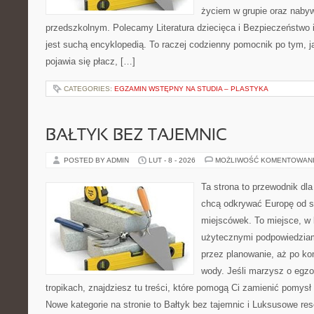
życiem w grupie oraz naby
przedszkolnym. Polecamy Literatura dziecięca i Bezpieczeństwo 
jest suchą encyklopedią. To raczej codzienny pomocnik po tym, j
pojawia się płacz, […]
CATEGORIES:
EGZAMIN WSTĘPNY NA STUDIA – PLASTYKA
BAŁTYK BEZ TAJEMNIC
POSTED BY ADMIN
LUT - 8 - 2026
MOŻLIWOŚĆ KOMENTOWAN
Ta strona to przewodnik dla
chcą odkrywać Europę od s
miejscówek. To miejsce, w 
użytecznymi podpowiedziam
przez planowanie, aż po ko
wody. Jeśli marzysz o egzo
tropikach, znajdziesz tu treści, które pomogą Ci zamienić pomy
Nowe kategorie na stronie to Bałtyk bez tajemnic i Luksusowe res