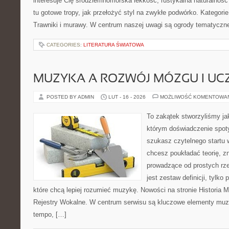
interesuje Cię śródziemnomorska lekkość, rustykalna naturalność
tu gotowe tropy, jak przełożyć styl na zwykłe podwórko. Kategori
Trawniki i murawy. W centrum naszej uwagi są ogrody tematyczn
CATEGORIES:
LITERATURA ŚWIATOWA
MUZYKA A ROZWÓJ MÓZGU I UCZ
POSTED BY ADMIN
LUT - 16 - 2026
MOŻLIWOŚĆ KOMENTOWA
To zakątek stworzyliśmy ja
którym doświadczenie spoty
szukasz czytelnego startu 
chcesz poukładać teorię, z
prowadzące od prostych rze
jest zestaw definicji, tylko
które chcą lepiej rozumieć muzykę. Nowości na stronie Historia M
Rejestry Wokalne. W centrum serwisu są kluczowe elementy muzy
tempo, […]