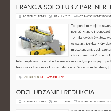
FRANCJA SOLO LUB Z PARTNER
POSTED BY ADMIN
LUT - 11 - 2026
MOŻLIWOŚĆ KOMENTOWA
Ten portal to miejsce stwor
poznać Francję i jednocześn
To miks dwóch światów: woj
oswajania języka, który d
mieszkańcami. Jeśli szukasz
chcesz zrozumieć francuską
tutaj znajdziesz treści zbudowane właśnie na tym podwójnym pode
francuska i Francuska kultura i styl życia. W centrum tej strony [
CATEGORIES:
REKLAMA MOBILNA
ODCHUDZANIE I REDUKCJA
POSTED BY ADMIN
LUT - 10 - 2026
MOŻLIWOŚĆ KOMENTOWA
o2fit.pl to centrum aktywno