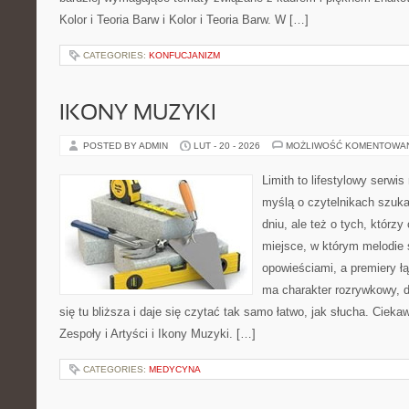
Kolor i Teoria Barw i Kolor i Teoria Barw. W […]
CATEGORIES:
KONFUCJANIZM
IKONY MUZYKI
POSTED BY ADMIN
LUT - 20 - 2026
MOŻLIWOŚĆ KOMENTOWA
Limith to lifestylowy serwi
myślą o czytelnikach szuka
dniu, ale też o tych, którz
miejsce, w którym melodie 
opowieściami, a premiery ł
ma charakter rozrywkowy, 
się tu bliższa i daje się czytać tak samo łatwo, jak słucha. Ciekaw
Zespoły i Artyści i Ikony Muzyki. […]
CATEGORIES:
MEDYCYNA