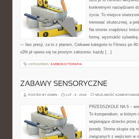
konkretnymi narzędziami do
życia. To miejsce stworzon
trenować skuteczniej, a jed
Na stronie znajdziesz treś
formę, wysmuklić sylwetkę,
— bez presji, za to z planem. Ciekawe kategorie to Fitness po 40-t
o2fit.pl opiera się na prostym założeniu: każdy […]
CATEGORIES:
KARBOKSYTERAPIA
ZABAWY SENSORYCZNE
POSTED BY ADMIN
LUT - 9 - 2026
MOŻLIWOŚĆ KOMENTOWAN
PRZEDSZKOLE NA 5 – worta
To kompendium, w którym n
wspierające dziecko przez 
porady. Strona skupia się
związanych z wejściem w n