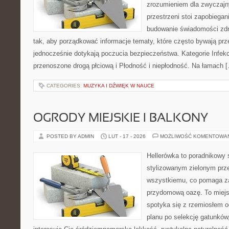
zrozumieniem dla zwyczajn
przestrzeni stoi zapobiega
budowanie świadomości zdr
tak, aby porządkować informacje tematy, które często bywają pr
jednocześnie dotykają poczucia bezpieczeństwa. Kategorie Infekc
przenoszone drogą płciową i Płodność i niepłodność. Na łamach 
CATEGORIES:
MUZYKA I DŹWIĘK W NAUCE
OGRODY MIEJSKIE I BALKONY
POSTED BY ADMIN
LUT - 17 - 2026
MOŻLIWOŚĆ KOMENTOWA
Hellerówka to poradnikowy
stylizowanym zielonym prz
wszystkiemu, co pomaga za
przydomową oazę. To miejs
spotyka się z rzemiosłem 
planu po selekcję gatunków,