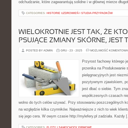
odchudzanie, które zagwarantują solidne i w głównej mierze długo
CATEGORIES:
HISTORIE UZDROWIEŃ I STUDIA PRZYPADKÓW
WIELOKROTNIE JEST TAK, ŻE KT
PSUJĄCE ZMIANY SKÓRNE, JEST 
POSTED BY ADMIN
GRU - 23 - 2025
MOŻLIWOŚĆ KOMENTOWA
Przyrost fachowy którego 
przenika na Produkowanie 
pielęgnacyjnych jest niezmi
pozytywnym zjawiskiem, p
jest dbać o siebie. Tym zna
współczesnych czasach nie 
wolno do tych celów używać. Przy stosowaniu poszczególnych k
na względzie kilka czynników. Najważniejsze z nich to wiek klient
się jego cera. W owym czasie http://mylefery.pl zadziała. Każdy 
CATEGORIES:
FLOTY I SAMOCHODY FIRMOWE