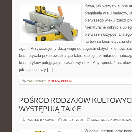
Kawa, jak wszystkie inne ar
pragnienia wielu badaczy, 
pierwszego wieku rządzi pł
Nienaturalne odkrycia ubieg
pierwsze skrzypce. Dlateg
hurtownia kosmetyczna ofe
agafii. Przywiązujemy dużą wagę do sugestii stałych klientów. Z
kosmetyczki przeprowadzające takie zabiegi jak mikrodermabrazj
kosmetyków potęgujących właściwy efekt. Aby sprostać oczekiw
jak najbogatszy […]
CATEGORIES:
ZIOŁA W KUCHNI
POŚRÓD RODZAJÓW KULTOWYCH
WYSTĘPUJĄ TAKIE
POSTED BY ADMIN
LIS - 25 - 2025
MOŻLIWOŚĆ KOMENTOWAN
W dobie internetu oraz pow