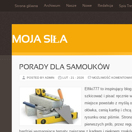
Archiwum
Nasze
Nowe
Redakcja
Strona główna
Spis Tre
MOJA SIŁA
PORADY DLA SAMOUKÓW
POSTED BY ADMIN
LUT - 21 - 2026
MOŻLIWOŚĆ KOMENTOWA
Elfiki777 to inspirujący blo
szkicować i pisać ręcznie 
miejsce powstało z myślą o
ołówka, cenią kartkę i chc
rysunku oraz piśmie. Stron
pierwszych prób, przez regu
bardziej wymagające tematy związane z kadrem i pięknem znaków