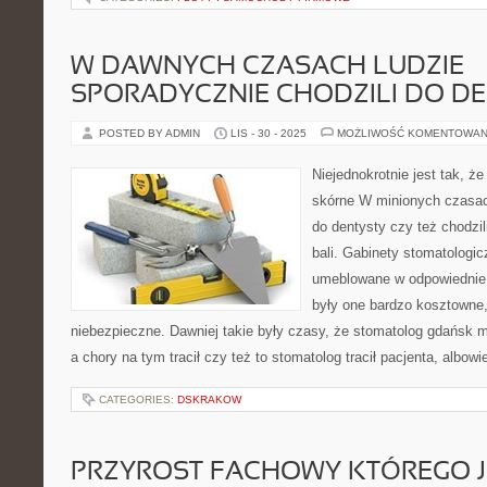
W DAWNYCH CZASACH LUDZIE
SPORADYCZNIE CHODZILI DO D
POSTED BY ADMIN
LIS - 30 - 2025
MOŻLIWOŚĆ KOMENTOWAN
Niejednokrotnie jest tak, 
skórne W minionych czasach
do dentysty czy też chodzili
bali. Gabinety stomatologi
umeblowane w odpowiednie zn
były one bardzo kosztowne,
niebezpieczne. Dawniej takie były czasy, że stomatolog gdańsk 
a chory na tym tracił czy też to stomatolog tracił pacjenta, albow
CATEGORIES:
DSKRAKOW
PRZYROST FACHOWY KTÓREGO 