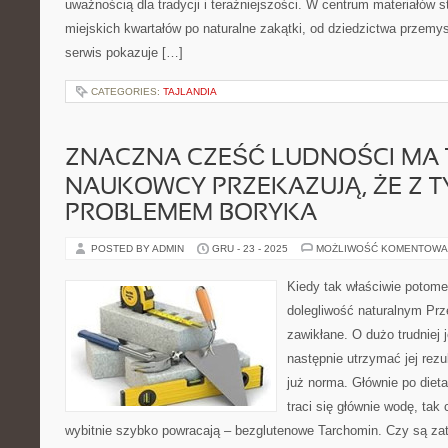
uważnością dla tradycji i teraźniejszości. W centrum materiałów s
miejskich kwartałów po naturalne zakątki, od dziedzictwa przemy
serwis pokazuje […]
CATEGORIES:
TAJLANDIA
ZNACZNA CZEŚĆ LUDNOŚCI MA 
NAUKOWCY PRZEKAZUJĄ, ŻE Z 
PROBLEMEM BORYKA
POSTED BY ADMIN
GRU - 23 - 2025
MOŻLIWOŚĆ KOMENTOWA
Kiedy tak właściwie potom
dolegliwość naturalnym Prze
zawikłane. O dużo trudniej j
następnie utrzymać jej rezult
już norma. Głównie po diet
traci się głównie wodę, tak 
wybitnie szybko powracają – bezglutenowe Tarchomin. Czy są z