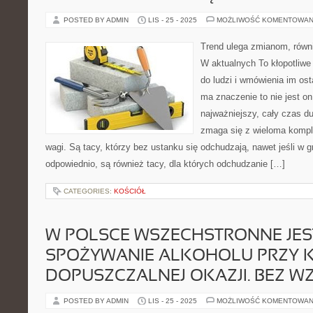
POSTED BY ADMIN
LIS - 25 - 2025
MOŻLIWOŚĆ KOMENTOWAN
Trend ulega zmianom, równ
W aktualnych To kłopotliwe
do ludzi i wmówienia im os
ma znaczenie to nie jest o
najważniejszy, cały czas d
zmaga się z wieloma kompl
wagi. Są tacy, którzy bez ustanku się odchudzają, nawet jeśli w g
odpowiednio, są również tacy, dla których odchudzanie […]
CATEGORIES:
KOŚCIÓŁ
W POLSCE WSZECHSTRONNE JES
SPOŻYWANIE ALKOHOLU PRZY 
DOPUSZCZALNEJ OKAZJI. BEZ W
POSTED BY ADMIN
LIS - 25 - 2025
MOŻLIWOŚĆ KOMENTOWAN