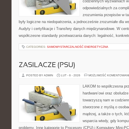
codziennych wyzwaniach w 
odpowiedzialnych za complia
zrozumienia przepisów w ta
były logiczne na niedopatrzenia, a jednocześnie zrozumiałe dla 
Audyty i certyfikacje i Transfery danych międzynarodowe. W cent
współczesne standardy przetwarzania danych: legalność, konkret
CATEGORIES:
SAMOWYSTARCZALNOŚĆ ENERGETYCZNA
ZASILACZE (PSU)
POSTED BY ADMIN
LUT - 6 - 2026
MOŻLIWOŚĆ KOMENTOWAN
LAKOM to współczesna prz
hardware’owi oraz obsłudze
towarzyszą nam w codzienn
stworzone z myślą o osoba
mądrzej, a także o tych, kt
wsparcia wtedy, gdy kompu
problemy. Inne kategorie to Procesory (CPU) i Komputery Mini-PC