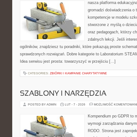
nasza platforma edukacyjna 
gromadzi doświadczenia o 
kompetencje w modelu szkoł
stworzone z myślą o dzieci
oraz pedagogach, którzy c
zdalnych lekcji. Jeśli inter
ogólników, znajdziesz tu poradniki, które pokazują proste schem
sprawdzonych rozwiązań. Dobre kategorie to Laboratorium STEA
Idea serwisu jest prosta: towarzyszyć w przejściu […]
CATEGORIES:
ZBIÓRKI I KAMPANIE CHARYTATYWNE
SZABLONY I NARZĘDZIA
POSTED BY ADMIN
LUT - 7 - 2026
MOŻLIWOŚĆ KOMENTOWAN
Kompendium po GDPR to mi
wymogi zarządzania danym
RODO. Strona jest zaproje