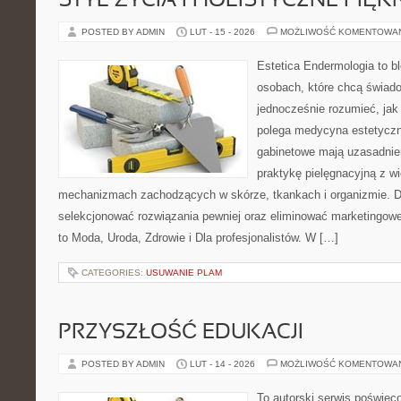
STYL ŻYCIA I HOLISTYCZNE PIĘ
POSTED BY ADMIN
LUT - 15 - 2026
MOŻLIWOŚĆ KOMENTOWA
Estetica Endermologia to b
osobach, które chcą świado
jednocześnie rozumieć, jak
polega medycyna estetyczn
gabinetowe mają uzasadnien
praktykę pielęgnacyjną z wi
mechanizmach zachodzących w skórze, tkankach i organizmie. D
selekcjonować rozwiązania pewniej oraz eliminować marketingowe
to Moda, Uroda, Zdrowie i Dla profesjonalistów. W […]
CATEGORIES:
USUWANIE PLAM
PRZYSZŁOŚĆ EDUKACJI
POSTED BY ADMIN
LUT - 14 - 2026
MOŻLIWOŚĆ KOMENTOWA
To autorski serwis poświęco