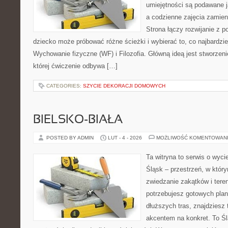
umiejętności są podawane 
a codzienne zajęcia zamieni
Strona łączy rozwijanie z 
dziecko może próbować różne ścieżki i wybierać to, co najbardzi
Wychowanie fizyczne (WF) i Filozofia. Główną ideą jest stworzeni
której ćwiczenie odbywa […]
CATEGORIES:
SZYCIE DEKORACJI DOMOWYCH
BIELSKO-BIAŁA
POSTED BY ADMIN
LUT - 4 - 2026
MOŻLIWOŚĆ KOMENTOWAN
Ta witryna to serwis o wyc
Śląsk – przestrzeń, w któ
zwiedzanie zakątków i tere
potrzebujesz gotowych plan
dłuższych tras, znajdziesz 
akcentem na konkret. To Śl