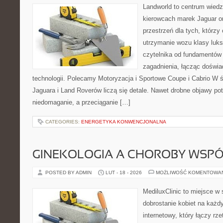
Landworld to centrum wied
kierowcach marek Jaguar o
przestrzeń dla tych, którzy
utrzymanie wozu klasy luks
czytelnika od fundamentów
zagadnienia, łącząc doświa
technologii. Polecamy Motoryzacja i Sportowe Coupe i Cabrio W
Jaguara i Land Roverów liczą się detale. Nawet drobne objawy po
niedomaganie, a przeciąganie […]
CATEGORIES:
ENERGETYKA KONWENCJONALNA
GINEKOLOGIA A CHOROBY WSPÓŁ
POSTED BY ADMIN
LUT - 18 - 2026
MOŻLIWOŚĆ KOMENTOWA
MediluxClinic to miejsce w 
dobrostanie kobiet na każdy
internetowy, który łączy rz