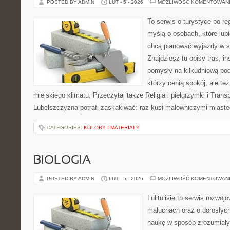
POSTED BY ADMIN
LUT - 5 - 2026
MOŻLIWOŚĆ KOMENTOWAN
To serwis o turystyce po re
myślą o osobach, które lubią
chcą planować wyjazdy w 
Znajdziesz tu opisy tras, i
pomysły na kilkudniową podr
którzy cenią spokój, ale te
miejskiego klimatu. Przeczytaj także Religia i pielgrzymki i Trans
Lubelszczyzna potrafi zaskakiwać: raz kusi malowniczymi miast
CATEGORIES:
KOLORY I MATERIAŁY
BIOLOGIA
POSTED BY ADMIN
LUT - 5 - 2026
MOŻLIWOŚĆ KOMENTOWAN
Lulitulisie to serwis rozwo
maluchach oraz o dorosłyc
naukę w sposób zrozumiały