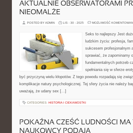
AKTUALNIE OBSERWATORAMI PR
NIEOMALŻE
POSTED BY ADMIN
LIS - 30 - 2025
MOŻLIWOŚĆ KOMENTOWAN
Seks to najlepszy Jest du
ludzkim życiu: profesja, fa
sukcesem profesjonalnym a
sprawiać, że zapominamy o
fundamentalnych potrzeb cz
spełniania się w sferze er
być przyczyną wielu kłopotów. Z tego powodu rozpadają się związ
komplikacje natury psychologicznej. Tej sfery życia nie należy b
uważają, że udany sex […]
CATEGORIES:
HISTORIA I CIEKAWOSTKI
POKAŹNA CZEŚĆ LUDNOŚCI MA 
NAUKOWCY PODAJĄ