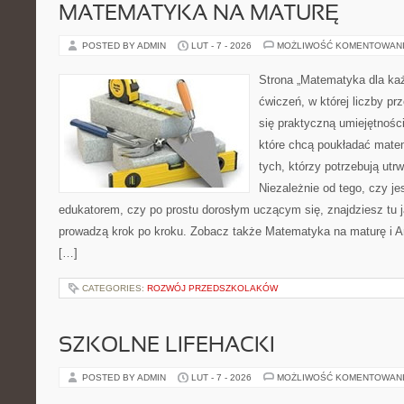
MATEMATYKA NA MATURĘ
POSTED BY ADMIN
LUT - 7 - 2026
MOŻLIWOŚĆ KOMENTOWAN
Strona „Matematyka dla każ
ćwiczeń, w której liczby prz
się praktyczną umiejętnośc
które chcą poukładać mate
tych, którzy potrzebują utr
Niezależnie od tego, czy j
edukatorem, czy po prostu dorosłym uczącym się, znajdziesz tu j
prowadzą krok po kroku. Zobacz także Matematyka na maturę i A
[…]
CATEGORIES:
ROZWÓJ PRZEDSZKOLAKÓW
SZKOLNE LIFEHACKI
POSTED BY ADMIN
LUT - 7 - 2026
MOŻLIWOŚĆ KOMENTOWAN