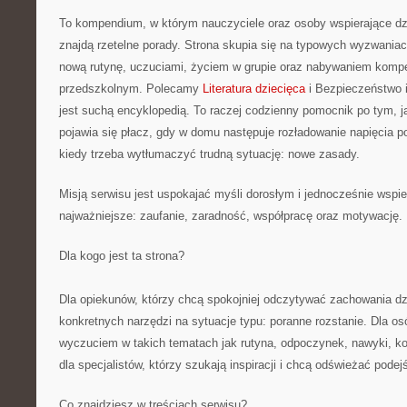
To kompendium, w którym nauczyciele oraz osoby wspierające dz
znajdą rzetelne porady. Strona skupia się na typowych wyzwani
nową rutynę, uczuciami, życiem w grupie oraz nabywaniem kompe
przedszkolnym. Polecamy
Literatura dziecięca
i Bezpieczeństwo i
jest suchą encyklopedią. To raczej codzienny pomocnik po tym, j
pojawia się płacz, gdy w domu następuje rozładowanie napięcia p
kiedy trzeba wytłumaczyć trudną sytuację: nowe zasady.
Misją serwisu jest uspokajać myśli dorosłym i jednocześnie wspie
najważniejsze: zaufanie, zaradność, współpracę oraz motywację.
Dla kogo jest ta strona?
Dla opiekunów, którzy chcą spokojniej odczytywać zachowania dzi
konkretnych narzędzi na sytuacje typu: poranne rozstanie. Dla o
wyczuciem w takich tematach jak rutyna, odpoczynek, nawyki, k
dla specjalistów, którzy szukają inspiracji i chcą odświeżać podej
Co znajdziesz w treściach serwisu?