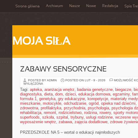
Archiwum
Nasze
Nowe
Redakcja
Strona główna
Spis Tre
MOJA SIŁA
ZABAWY SENSORYCZNE
POSTED BY ADMIN
POSTED ON LUT - 9 - 2026
MOŻLIWOŚĆ K
WYŁĄCZONA
Tagi:
apteka
,
aranżacja wnętrz
,
badania genetyczne
,
biegacze
,
bi
diagnostyka
,
dieta
,
dom
,
dzieci
,
edukacja domowa
,
egzaminy
,
far
formuła 1
,
genetyka
,
gry edukacyjne
,
korepetycje
,
materiały med
mieszkanie
,
motocykle
,
odchudzanie
,
ogród
,
opieka nad dziećmi
,
zdrowotna
,
profilaktyka
,
przychodnia
,
psychologia
,
psychologia dz
rehabilitacja
,
remont
,
rodzicielstwo
,
rodzina
,
rowery
,
sporty motor
superfoods
,
szkoła
,
szpital
,
trybuny
,
usługi rodzinne
,
wczesne wy
wyposażenie wnętrz
,
zabawa
,
zajęcia dodatkowe
,
zdrowe żywieni
PRZEDSZKOLE NA 5 – wortal o edukacji najmłodszych