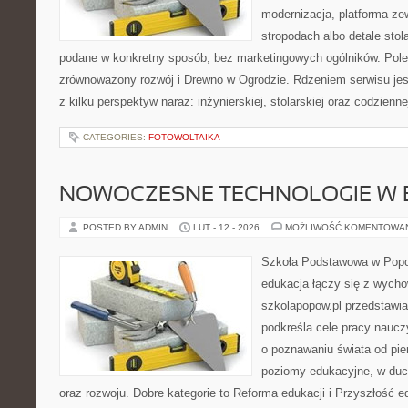
modernizacja, platforma ze
stropodach albo detale stol
podane w konkretny sposób, bez marketingowych ogólników. Pole
zrównoważony rozwój i Drewno w Ogrodzie. Rdzeniem serwisu jes
z kilku perspektyw naraz: inżynierskiej, stolarskiej oraz codzienne
CATEGORIES:
FOTOWOLTAIKA
NOWOCZESNE TECHNOLOGIE W 
POSTED BY ADMIN
LUT - 12 - 2026
MOŻLIWOŚĆ KOMENTOWA
Szkoła Podstawowa w Popow
edukacja łączy się z wycho
szkolapopow.pl przedstawia
podkreśla cele pracy nauczy
o poznawaniu świata od pie
poziomy edukacyjne, w du
oraz rozwoju. Dobre kategorie to Reforma edukacji i Przyszłość e