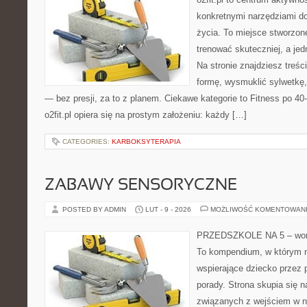
konkretnymi narzędziami do
życia. To miejsce stworzon
trenować skuteczniej, a jed
Na stronie znajdziesz treś
formę, wysmuklić sylwetkę,
— bez presji, za to z planem. Ciekawe kategorie to Fitness po 40-t
o2fit.pl opiera się na prostym założeniu: każdy […]
CATEGORIES:
KARBOKSYTERAPIA
ZABAWY SENSORYCZNE
POSTED BY ADMIN
LUT - 9 - 2026
MOŻLIWOŚĆ KOMENTOWAN
PRZEDSZKOLE NA 5 – worta
To kompendium, w którym n
wspierające dziecko przez 
porady. Strona skupia się
związanych z wejściem w n