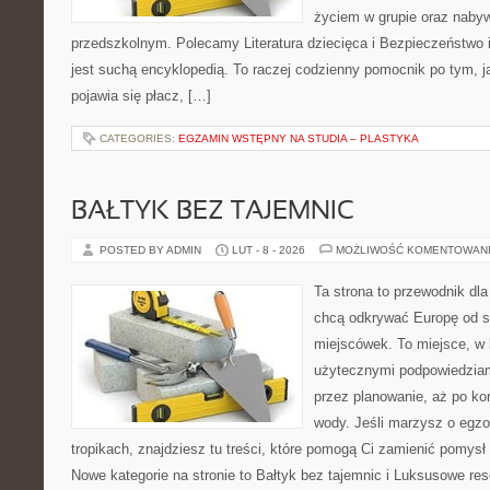
życiem w grupie oraz naby
przedszkolnym. Polecamy Literatura dziecięca i Bezpieczeństwo 
jest suchą encyklopedią. To raczej codzienny pomocnik po tym, j
pojawia się płacz, […]
CATEGORIES:
EGZAMIN WSTĘPNY NA STUDIA – PLASTYKA
BAŁTYK BEZ TAJEMNIC
POSTED BY ADMIN
LUT - 8 - 2026
MOŻLIWOŚĆ KOMENTOWAN
Ta strona to przewodnik dla
chcą odkrywać Europę od s
miejscówek. To miejsce, w 
użytecznymi podpowiedziam
przez planowanie, aż po ko
wody. Jeśli marzysz o egzo
tropikach, znajdziesz tu treści, które pomogą Ci zamienić pomy
Nowe kategorie na stronie to Bałtyk bez tajemnic i Luksusowe res