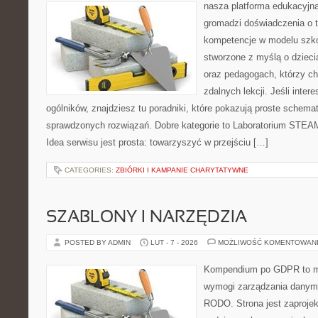
nasza platforma edukacyjna 
gromadzi doświadczenia o 
kompetencje w modelu szkoł
stworzone z myślą o dzieci
oraz pedagogach, którzy c
zdalnych lekcji. Jeśli inter
ogólników, znajdziesz tu poradniki, które pokazują proste schem
sprawdzonych rozwiązań. Dobre kategorie to Laboratorium STEA
Idea serwisu jest prosta: towarzyszyć w przejściu […]
CATEGORIES:
ZBIÓRKI I KAMPANIE CHARYTATYWNE
SZABLONY I NARZĘDZIA
POSTED BY ADMIN
LUT - 7 - 2026
MOŻLIWOŚĆ KOMENTOWAN
Kompendium po GDPR to mi
wymogi zarządzania danym
RODO. Strona jest zaproje