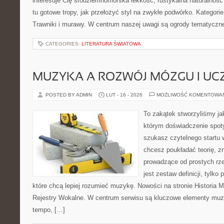
interesuje Cię śródziemnomorska lekkość, rustykalna naturalność
tu gotowe tropy, jak przełożyć styl na zwykłe podwórko. Kategori
Trawniki i murawy. W centrum naszej uwagi są ogrody tematyczn
CATEGORIES:
LITERATURA ŚWIATOWA
MUZYKA A ROZWÓJ MÓZGU I UCZ
POSTED BY ADMIN
LUT - 16 - 2026
MOŻLIWOŚĆ KOMENTOWA
To zakątek stworzyliśmy ja
którym doświadczenie spoty
szukasz czytelnego startu 
chcesz poukładać teorię, z
prowadzące od prostych rze
jest zestaw definicji, tylko
które chcą lepiej rozumieć muzykę. Nowości na stronie Historia M
Rejestry Wokalne. W centrum serwisu są kluczowe elementy muzy
tempo, […]