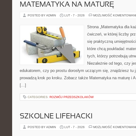
MATEMATYKA NA MATURĘ
POSTED BY ADMIN
LUT - 7 - 2026
MOŻLIWOŚĆ KOMENTOWAN
Strona „Matematyka dla każ
ćwiczeń, w której liczby prz
się praktyczną umiejętnośc
które chcą poukładać mate
tych, którzy potrzebują utr
Niezależnie od tego, czy j
edukatorem, czy po prostu dorosłym uczącym się, znajdziesz tu j
prowadzą krok po kroku. Zobacz także Matematyka na maturę i A
[…]
CATEGORIES:
ROZWÓJ PRZEDSZKOLAKÓW
SZKOLNE LIFEHACKI
POSTED BY ADMIN
LUT - 7 - 2026
MOŻLIWOŚĆ KOMENTOWAN