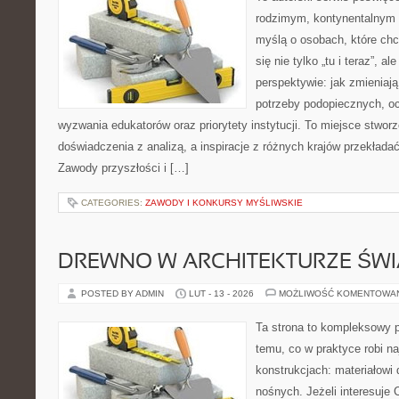
rodzimym, kontynentalnym 
myślą o osobach, które chc
się nie tylko „tu i teraz”, a
perspektywie: jak zmieniają
potrzeby podopiecznych, o
wyzwania edukatorów oraz priorytety instytucji. To miejsce stworz
doświadczenia z analizą, a inspiracje z różnych krajów przekład
Zawody przyszłości i […]
CATEGORIES:
ZAWODY I KONKURSY MYŚLIWSKIE
DREWNO W ARCHITEKTURZE ŚWI
POSTED BY ADMIN
LUT - 13 - 2026
MOŻLIWOŚĆ KOMENTOWA
Ta strona to kompleksowy p
temu, co w praktyce robi n
konstrukcjach: materiałow
nośnych. Jeżeli interesuje