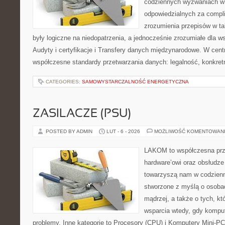
codziennych wyzwaniach w 
odpowiedzialnych za complia
zrozumienia przepisów w ta
były logiczne na niedopatrzenia, a jednocześnie zrozumiałe dla 
Audyty i certyfikacje i Transfery danych międzynarodowe. W cent
współczesne standardy przetwarzania danych: legalność, konkret
CATEGORIES:
SAMOWYSTARCZALNOŚĆ ENERGETYCZNA
ZASILACZE (PSU)
POSTED BY ADMIN
LUT - 6 - 2026
MOŻLIWOŚĆ KOMENTOWAN
LAKOM to współczesna prz
hardware’owi oraz obsłudze
towarzyszą nam w codzienn
stworzone z myślą o osoba
mądrzej, a także o tych, kt
wsparcia wtedy, gdy kompu
problemy. Inne kategorie to Procesory (CPU) i Komputery Mini-PC