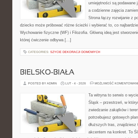
umiejętności są podawane 
a codzienne zajęcia zamieni
Strona łączy rozwijanie z 
dziecko może próbować różne ścieżki i wybierać to, co najbardzi
Wychowanie fizyczne (WF) i Filozofia. Główną ideą jest stworzeni
której ćwiczenie odbywa […]
CATEGORIES:
SZYCIE DEKORACJI DOMOWYCH
BIELSKO-BIAŁA
POSTED BY ADMIN
LUT - 4 - 2026
MOŻLIWOŚĆ KOMENTOWAN
Ta witryna to serwis o wyc
Śląsk – przestrzeń, w któ
zwiedzanie zakątków i tere
potrzebujesz gotowych plan
dłuższych tras, znajdziesz 
akcentem na konkret. To Śl