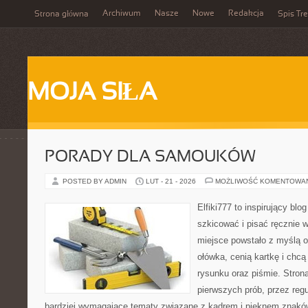
Archiwum
Nasze
Nowe
Redakcja
Strona główna
Spis Tre
MOJA SIŁA
PORADY DLA SAMOUKÓW
POSTED BY ADMIN
LUT - 21 - 2026
MOŻLIWOŚĆ KOMENTOWA
Elfiki777 to inspirujący blo
szkicować i pisać ręcznie 
miejsce powstało z myślą o
ołówka, cenią kartkę i chc
rysunku oraz piśmie. Stron
pierwszych prób, przez regu
bardziej wymagające tematy związane z kadrem i pięknem znaków