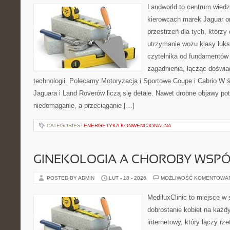
Landworld to centrum wied
kierowcach marek Jaguar o
przestrzeń dla tych, którzy
utrzymanie wozu klasy luks
czytelnika od fundamentów
zagadnienia, łącząc doświa
technologii. Polecamy Motoryzacja i Sportowe Coupe i Cabrio W
Jaguara i Land Roverów liczą się detale. Nawet drobne objawy po
niedomaganie, a przeciąganie […]
CATEGORIES:
ENERGETYKA KONWENCJONALNA
GINEKOLOGIA A CHOROBY WSPÓŁ
POSTED BY ADMIN
LUT - 18 - 2026
MOŻLIWOŚĆ KOMENTOWA
MediluxClinic to miejsce w 
dobrostanie kobiet na każdy
internetowy, który łączy rz