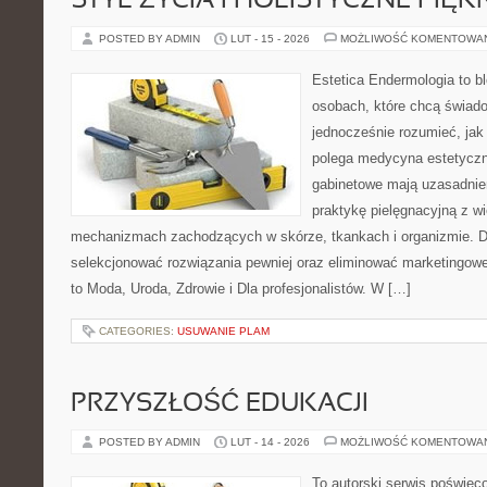
STYL ŻYCIA I HOLISTYCZNE PIĘ
POSTED BY ADMIN
LUT - 15 - 2026
MOŻLIWOŚĆ KOMENTOWA
Estetica Endermologia to b
osobach, które chcą świado
jednocześnie rozumieć, jak
polega medycyna estetyczn
gabinetowe mają uzasadnien
praktykę pielęgnacyjną z wi
mechanizmach zachodzących w skórze, tkankach i organizmie. D
selekcjonować rozwiązania pewniej oraz eliminować marketingowe
to Moda, Uroda, Zdrowie i Dla profesjonalistów. W […]
CATEGORIES:
USUWANIE PLAM
PRZYSZŁOŚĆ EDUKACJI
POSTED BY ADMIN
LUT - 14 - 2026
MOŻLIWOŚĆ KOMENTOWA
To autorski serwis poświęco