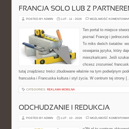
FRANCJA SOLO LUB Z PARTNER
POSTED BY ADMIN
LUT - 11 - 2026
MOŻLIWOŚĆ KOMENTOWA
Ten portal to miejsce stwor
poznać Francję i jednocześn
To miks dwóch światów: woj
oswajania języka, który d
mieszkańcami. Jeśli szukasz
chcesz zrozumieć francuską
tutaj znajdziesz treści zbudowane właśnie na tym podwójnym pode
francuska i Francuska kultura i styl życia. W centrum tej strony [
CATEGORIES:
REKLAMA MOBILNA
ODCHUDZANIE I REDUKCJA
POSTED BY ADMIN
LUT - 10 - 2026
MOŻLIWOŚĆ KOMENTOWA
o2fit.pl to centrum aktywno