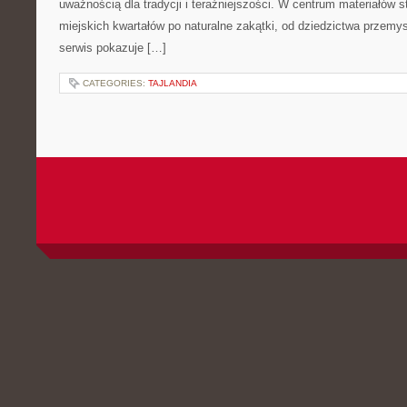
uważnością dla tradycji i teraźniejszości. W centrum materiałów s
miejskich kwartałów po naturalne zakątki, od dziedzictwa przemy
serwis pokazuje […]
CATEGORIES:
TAJLANDIA