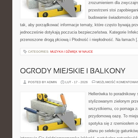
zrozumieniem dla zwyczajn
przestrzeni stoi zapobiega
budowanie świadomości zdr
tak, aby porządkować informacje tematy, które często bywają pr
jednocześnie dotykają poczucia bezpieczeństwa. Kategorie Infekc
przenoszone drogą płciową i Płodność i niepłodność. Na łamach 
CATEGORIES:
MUZYKA I DŹWIĘK W NAUCE
OGRODY MIEJSKIE I BALKONY
POSTED BY ADMIN
LUT - 17 - 2026
MOŻLIWOŚĆ KOMENTOWA
Hellerówka to poradnikowy
stylizowanym zielonym prz
wszystkiemu, co pomaga za
przydomową oazę. To miejs
spotyka się z rzemiosłem 
planu po selekcję gatunków,