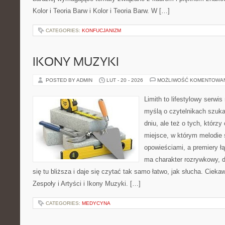
Kolor i Teoria Barw i Kolor i Teoria Barw. W […]
CATEGORIES:
KONFUCJANIZM
IKONY MUZYKI
POSTED BY ADMIN
LUT - 20 - 2026
MOŻLIWOŚĆ KOMENTOWA
Limith to lifestylowy serwi
myślą o czytelnikach szuka
dniu, ale też o tych, którz
miejsce, w którym melodie 
opowieściami, a premiery ł
ma charakter rozrywkowy, 
się tu bliższa i daje się czytać tak samo łatwo, jak słucha. Ciekaw
Zespoły i Artyści i Ikony Muzyki. […]
CATEGORIES:
MEDYCYNA