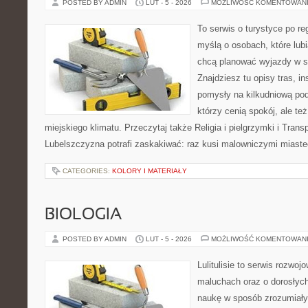
POSTED BY ADMIN
LUT - 5 - 2026
MOŻLIWOŚĆ KOMENTOWAN
To serwis o turystyce po re
myślą o osobach, które lubią
chcą planować wyjazdy w 
Znajdziesz tu opisy tras, i
pomysły na kilkudniową podr
którzy cenią spokój, ale te
miejskiego klimatu. Przeczytaj także Religia i pielgrzymki i Trans
Lubelszczyzna potrafi zaskakiwać: raz kusi malowniczymi miast
CATEGORIES:
KOLORY I MATERIAŁY
BIOLOGIA
POSTED BY ADMIN
LUT - 5 - 2026
MOŻLIWOŚĆ KOMENTOWAN
Lulitulisie to serwis rozwo
maluchach oraz o dorosłyc
naukę w sposób zrozumiały