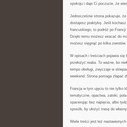
spokoju i daje Ci poczucie, że wies
Jednocześnie strona pokazuje, że
dostajesz praktykę. Jeśli kochasz F
francuskiego, to podróż po Francji 
Dzięki temu możesz wracać do ma
możesz sięgnąć po kilka zwrotów.
W opisach i treściach pojawia się
przełożyć realia. To ważne, bo nie
tempo obsługi, zwyczaje w sklepa
weekend. Strona pomaga złapać dy
Francja w tym ujęciu to nie tylko 
tematyczne, opactwa, zatoki, pola
spacerując bez napięcia, albo tydz
sposób, by ułożyć trasę do własny
Wiele treści jest też nastawionych