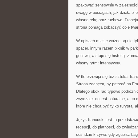
spakować sensownie w zależności o
uwagę w pociągach, jak działa bile
własną rękę oraz ruchową. Francj
strona pomaga zobaczyć obie twa
W opisach miejsc ważne są nie tyl
spacer, innym razem piknik w park
gonitwą, a staje się historią. Za
własny rytm: intensywny.
W tle przewija się też sztuka: fran
Strona zachęca, by patrzeć na Fran
Dlatego obok rad typowo podróżnic
zwyczaje: co jest naturalne, a co
które nie chcą być tylko turystą, 
Język francuski jest tu przedstaw
recepcji, do płatności, do zwiedza
coś idzie krzywo: gdy zgubisz bag