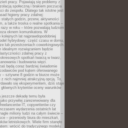
ień pracy. Pojawiają się problemy z
zolacją społeczną i brakiem poczucia
ci do zespołu. Dlatego tak istotne jest
sad higieny pracy zdalnej:
stałych godzin, przerw, aktywności
, a także troska o realne spotkania –
 razy w roku – które pozwalają ludziom
poza oknem komunikatora. W
 kolejnych lat najprawdopodobniej
 model hybrydowy: część czasu w domu,
ze lub przestrzeniach coworkingowych.
rm idealnym rozwiązaniem będzie
lastyczności zdalnej pracy z
 okresowych spotkań twarzą w twarz,
anowania i budowania więzi.
zaś będą coraz bardziej świadomie
acodawców pod kątem oferowanego
y – sztywne 8 godzin w biurze może
u z nich najmniej atrakcyjną opcją. To,
ydawało się eksperymentem, dziś staje
z głównych kryteriów oceny warunków
a jeszcze dekadę temu była
jako przywilej zarezerwowany dla
 freelancerów IT, copywriterów czy
mczasem wydarzenia ostatnich lat
 nagle miliony ludzi na całym świecie –
ce – przeniosły biura do mieszkań,
ków letniskowych. Wiele firm stanęło
atem: wrócić do tradycyjnego modelu