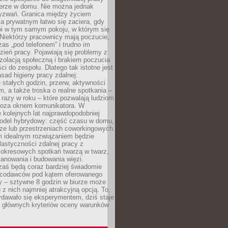
erze w domu. Nie można jednak
yzwań. Granica między życiem
 prywatnym łatwo się zaciera, gdy
oi w tym samym pokoju, w którym się
Niektórzy pracownicy mają poczucie,
zas „pod telefonem” i trudno im
ień pracy. Pojawiają się problemy z
zolacją społeczną i brakiem poczucia
ci do zespołu. Dlatego tak istotne jest
sad higieny pracy zdalnej:
stałych godzin, przerw, aktywności
, a także troska o realne spotkania –
 razy w roku – które pozwalają ludziom
poza oknem komunikatora. W
 kolejnych lat najprawdopodobniej
 model hybrydowy: część czasu w domu,
ze lub przestrzeniach coworkingowych.
rm idealnym rozwiązaniem będzie
lastyczności zdalnej pracy z
 okresowych spotkań twarzą w twarz,
anowania i budowania więzi.
zaś będą coraz bardziej świadomie
acodawców pod kątem oferowanego
y – sztywne 8 godzin w biurze może
u z nich najmniej atrakcyjną opcją. To,
ydawało się eksperymentem, dziś staje
z głównych kryteriów oceny warunków