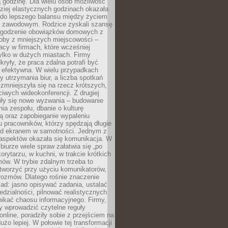
 godzinę. Dla wielu osób możliwość
ziej elastycznych godzinach okazała
 do lepszego balansu między życiem
 zawodowym. Rodzice zyskali szansę
ogodzenie obowiązków domowych z
soby z mniejszych miejscowości –
acy w firmach, które wcześniej
tylko w dużych miastach. Firmy
kryły, że praca zdalna potrafi być
 efektywna. W wielu przypadkach
y utrzymania biur, a liczba spotkań
 zmniejszyła się na rzecz krótszych,
ściwych wideokonferencji. Z drugiej
iły się nowe wyzwania – budowanie
a zespołu, dbanie o kulturę
ą oraz zapobieganie wypaleniu
pracowników, którzy spędzają długie
ed ekranem w samotności. Jednym z
aspektów okazała się komunikacja. W
biurze wiele spraw załatwia się „po
korytarzu, w kuchni, w trakcie krótkich
ów. W trybie zdalnym trzeba to
tworzyć przy użyciu komunikatorów,
orozmów. Dlatego rośnie znaczenie
ad: jasno opisywać zadania, ustalać
dzialności, pilnować realistycznych
nikać chaosu informacyjnego. Firmy,
iły wprowadzić czytelne reguły
online, poradziły sobie z przejściem na
użo lepiej. W połowie tej transformacji