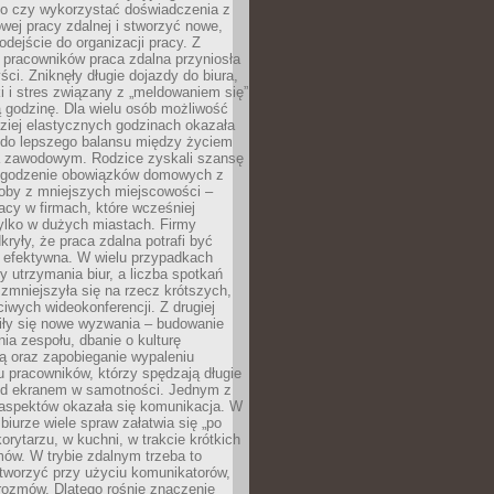
go czy wykorzystać doświadczenia z
ej pracy zdalnej i stworzyć nowe,
dejście do organizacji pracy. Z
 pracowników praca zdalna przyniosła
ści. Zniknęły długie dojazdy do biura,
i i stres związany z „meldowaniem się”
 godzinę. Dla wielu osób możliwość
ziej elastycznych godzinach okazała
 do lepszego balansu między życiem
 zawodowym. Rodzice zyskali szansę
ogodzenie obowiązków domowych z
soby z mniejszych miejscowości –
acy w firmach, które wcześniej
tylko w dużych miastach. Firmy
kryły, że praca zdalna potrafi być
 efektywna. W wielu przypadkach
y utrzymania biur, a liczba spotkań
 zmniejszyła się na rzecz krótszych,
ściwych wideokonferencji. Z drugiej
iły się nowe wyzwania – budowanie
a zespołu, dbanie o kulturę
ą oraz zapobieganie wypaleniu
pracowników, którzy spędzają długie
ed ekranem w samotności. Jednym z
aspektów okazała się komunikacja. W
biurze wiele spraw załatwia się „po
korytarzu, w kuchni, w trakcie krótkich
ów. W trybie zdalnym trzeba to
tworzyć przy użyciu komunikatorów,
orozmów. Dlatego rośnie znaczenie