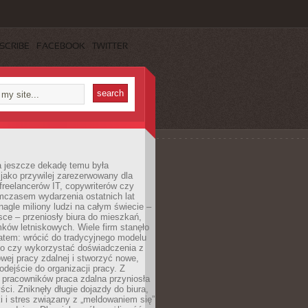
SCRIBE
FACEBOOK
TWITTER
a jeszcze dekadę temu była
jako przywilej zarezerwowany dla
 freelancerów IT, copywriterów czy
mczasem wydarzenia ostatnich lat
 nagle miliony ludzi na całym świecie –
ce – przeniosły biura do mieszkań,
ków letniskowych. Wiele firm stanęło
atem: wrócić do tradycyjnego modelu
go czy wykorzystać doświadczenia z
ej pracy zdalnej i stworzyć nowe,
dejście do organizacji pracy. Z
 pracowników praca zdalna przyniosła
ści. Zniknęły długie dojazdy do biura,
i i stres związany z „meldowaniem się”