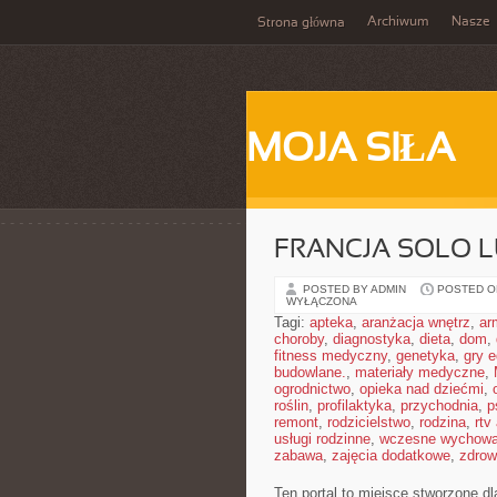
Archiwum
Nasze
Strona główna
MOJA SIŁA
FRANCJA SOLO L
POSTED BY ADMIN
POSTED ON 
WYŁĄCZONA
Tagi:
apteka
,
aranżacja wnętrz
,
ar
choroby
,
diagnostyka
,
dieta
,
dom
,
fitness medyczny
,
genetyka
,
gry 
budowlane.
,
materiały medyczne
,
ogrodnictwo
,
opieka nad dziećmi
,
roślin
,
profilaktyka
,
przychodnia
,
p
remont
,
rodzicielstwo
,
rodzina
,
rtv
usługi rodzinne
,
wczesne wychowa
zabawa
,
zajęcia dodatkowe
,
zdrow
Ten portal to miejsce stworzone dl