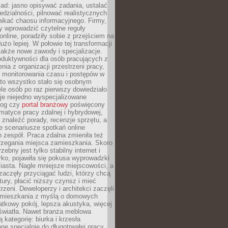
ad: jasno opisywać zadania, ustalać
dzialności, pilnować realistycznych
nikać chaosu informacyjnego. Firmy,
iły wprowadzić czytelne reguły
online, poradziły sobie z przejściem na
użo lepiej. W połowie tej transformacji
 także nowe zawody i specjalizacje.
oduktywności dla osób pracujących z
nia z organizacji przestrzeni pracy,
o monitorowania czasu i postępów w
 to wszystko stało się osobnym
le osób po raz pierwszy dowiedziało
ieje niejedno wyspecjalizowane
log czy
portal branżowy
poświęcony
matyce pracy zdalnej i hybrydowej,
znaleźć porady, recenzje sprzętu, a
e scenariusze spotkań online
h zespół. Praca zdalna zmieniła też
rzegania miejsca zamieszkania. Skoro
zebny jest tylko stabilny internet i
ko, pojawiła się pokusa wyprowadzki
iasta. Nagle mniejsze miejscowości, a
zaczęły przyciągać ludzi, którzy chcą
atury, płacić niższy czynsz i mieć
trzeni. Deweloperzy i architekci zaczęli
 mieszkania z myślą o domowych
atkowy pokój, lepsza akustyka, więcej
 światła. Nawet branża meblowa
 kategorię: biurka i krzesła
ne specjalnie do długotrwałej pracy