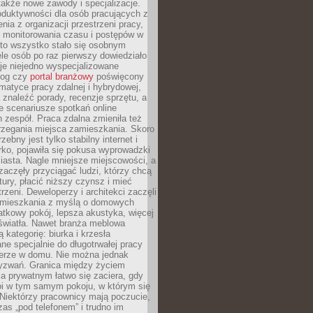
 także nowe zawody i specjalizacje.
oduktywności dla osób pracujących z
nia z organizacji przestrzeni pracy,
o monitorowania czasu i postępów w
 to wszystko stało się osobnym
le osób po raz pierwszy dowiedziało
ieje niejedno wyspecjalizowane
log czy
portal branżowy
poświęcony
matyce pracy zdalnej i hybrydowej,
znaleźć porady, recenzje sprzętu, a
e scenariusze spotkań online
h zespół. Praca zdalna zmieniła też
rzegania miejsca zamieszkania. Skoro
zebny jest tylko stabilny internet i
ko, pojawiła się pokusa wyprowadzki
iasta. Nagle mniejsze miejscowości, a
zaczęły przyciągać ludzi, którzy chcą
atury, płacić niższy czynsz i mieć
trzeni. Deweloperzy i architekci zaczęli
 mieszkania z myślą o domowych
atkowy pokój, lepsza akustyka, więcej
 światła. Nawet branża meblowa
 kategorię: biurka i krzesła
ne specjalnie do długotrwałej pracy
erze w domu. Nie można jednak
yzwań. Granica między życiem
 prywatnym łatwo się zaciera, gdy
oi w tym samym pokoju, w którym się
Niektórzy pracownicy mają poczucie,
zas „pod telefonem” i trudno im