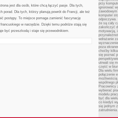
przy komput
strona jest dla osób, które chcą łączyć pasje. Dla tych,
ignorować w
zawodowym a
 porad. Dla tych, którzy planują powrót do Francji, ale też
komputer st
robić postępy. To miejsce pomaga zamienić fascynację
odpoczywa. 
że są cały c
francuskiego w narzędzie. Dzięki temu podróże stają się
zakończyć dz
aje być przeszkodą i staje się przewodnikiem.
motywacją, i
przynależnoś
wdrażanie za
wyznaczenie 
poza ekranem
choćby kilka
się poznać 
perspektywie
utrwali się
część w biur
Dla wielu fi
połączenie e
możliwością
wspólnego pl
Pracownicy 
wybierać pr
modelu prac
być dla wiel
co kiedyś w
się jednym 
zatrudnienia.