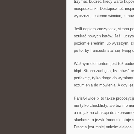
trzymać budżet, kiedy warto kupow
niespodzianki. Dostajesz też insp
wybrzeże, jesienne winnice, zimow
Jeśli dopiero zaczynasz, strona 
szukać nowych kątów. Jeśli uczysz 
poziomie średnim lub wyższym, zn
po to, by francuski stał się Twoją
Ważnym elementem jest też budowa
błąd. Strona zachęca, by mówić pr
perfekcję, tylko droga do wymiany
rozumienia do mówienia. A gdy jęz
ParisGliwice.pl to także propozy
nie tylko checklisty, ale też mome
a nie jak na atrakcję do skonsum
słuchasz, a język francuski staje
Francja jest mniej onieśmielająca.