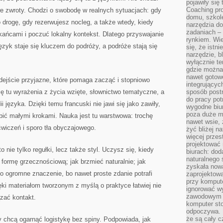
pojawiły się
Coaching pr
we zwroty. Chodzi o swobodę w realnych sytuacjach: gdy
domu, szkole
o drogę, gdy rezerwujesz nocleg, a także wtedy, kiedy
narzędzia d
zadaniach –
ńcami i poczuć lokalny kontekst. Dlatego przyswajanie
rynkiem. Wie
Język staje się kluczem do podróży, a podróże stają się
się, że istn
narzędzie, b
wyłącznie te
gdzie można 
nawet gotow
dejście przyjazne, które pomaga zacząć i stopniowo
integrującyc
ię tu wyrażenia z życia wzięte, słownictwo tematyczne, a
sposób post
do pracy potr
języka. Dzięki temu francuski nie jawi się jako zawiły,
wygodne biur
poza duże m
ubić małymi krokami. Nauka jest tu warstwowa: trochę
nawet wsie, 
ćwiczeń i sporo tła obyczajowego.
żyć bliżej n
więcej przes
projektować
o nie tylko regułki, lecz także styl. Uczysz się, kiedy
biurach: dod
naturalnego
 formę grzecznościową; jak brzmieć naturalnie; jak
zyskała nową
o ogromne znaczenie, bo nawet proste zdanie potrafi
zaprojektowa
przy komput
ęki materiałom tworzonym z myślą o praktyce łatwiej nie
ignorować w
zawodowym a
ązać kontakt.
komputer st
odpoczywa. 
że są cały c
zy chcą ogarnąć logistykę bez spiny. Podpowiada, jak