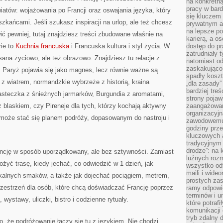
na konkretną
pracy w bard
iatów: wojażowania po Francji oraz oswajania języka, który
się kluczem
ańcami. Jeśli szukasz inspiracji na urlop, ale też chcesz
prywatnym a
na lepsze p
ić pewniej, tutaj znajdziesz treści zbudowane właśnie na
karierą, a o
ie to
Kuchnia francuska
i Francuska kultura i styl życia. W
dostęp do pr
zatrudniały 
isana życiowo, ale też obrazowo. Znajdziesz tu relacje z
natomiast od
zaskakująco
. Paryż pojawia się jako magnes, lecz równie ważne są
spadły koszt
 z wiatrem, normandzkie wybrzeże z historią, kraina
„dla zasady”
bardziej tre
steczka z śnieżnych jarmarków, Burgundia z aromatami,
strony pojaw
 blaskiem, czy Pireneje dla tych, którzy kochają aktywny
zaangażowani
organizacyjn
może stać się planem podróży, dopasowanym do nastroju i
zawodowemu 
godziny prz
kluczowych 
tradycyjnym 
drodze”: na 
ancję w sposób uporządkowany, ale bez sztywności. Zamiast
luźnych rozm
ożyć trasę, kiedy jechać, co odwiedzić w 1 dzień, jak
wszystko od
maili i wide
okalnych smaków, a także jak dojechać pociągiem, metrem,
prostych zas
zestrzeń dla osób, które chcą doświadczać Francję poprzez
ramy odpowie
terminów i u
, wystawy, uliczki, bistro i codzienne rytuały.
które potraf
komunikacji 
tryb zdalny d
o, że podróżowanie łączy się tu z językiem. Nie chodzi