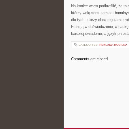
Na koniec warto podkreślić, że ta 
którzy wolą sens zamiast banalnych
dla tych, którzy chcą regularnie 
Francją w doświadczenie, a naukę 
bardziej świadome, a język przest
CATEGORIES:
REKLAMA MOBILNA
Comments are closed.