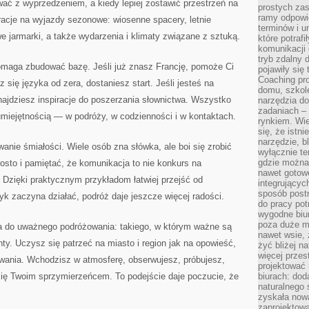
ać z wyprzedzeniem, a kiedy lepiej zostawić przestrzeń na
prostych zas
ramy odpowie
iracje na wyjazdy sezonowe: wiosenne spacery, letnie
terminów i u
e jarmarki, a także wydarzenia i klimaty związane z sztuką.
które potraf
komunikacji 
tryb zdalny d
pomaga zbudować bazę. Jeśli już znasz Francję, pomoże Ci
pojawiły się
Coaching pr
się języka od zera, dostaniesz start. Jeśli jesteś na
domu, szkole
ajdziesz inspiracje do poszerzania słownictwa. Wszystko
narzędzia d
zadaniach –
 umiejętnością — w podróży, w codzienności i w kontaktach.
rynkiem. Wie
się, że istn
narzędzie, b
nie śmiałości. Wiele osób zna słówka, ale boi się zrobić
wyłącznie te
gdzie można 
osto i pamiętać, że komunikacja to nie konkurs na
nawet gotow
. Dzięki praktycznym przykładom łatwiej przejść od
integrującyc
sposób post
yk zaczyna działać, podróż daje jeszcze więcej radości.
do pracy potr
wygodne biur
poza duże m
cja do uważnego podróżowania: takiego, w którym ważne są
nawet wsie, 
nty. Uczysz się patrzeć na miasto i region jak na opowieść,
żyć bliżej n
więcej przes
owania. Wchodzisz w atmosferę, obserwujesz, próbujesz,
projektować
 się Twoim sprzymierzeńcem. To podejście daje poczucie, że
biurach: dod
naturalnego
zyskała nową
zaprojektowa