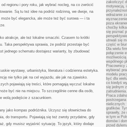
zakończyć dz
d regionu i pory roku, jak wybrać nocleg, na co zwrócić
motywacją, i
przynależnoś
towanie. Są tu też idee na podróż rodzinną, we dwoje, na
wdrażanie za
a może być elegancka, ale może też być surowa — i ta
wyznaczenie 
poza ekranem
rze.
choćby kilka
się poznać 
perspektywie
ko atrakcje, ale też lokalne smaczki. Czasem to krótki
utrwali się
u. Taka perspektywa sprawia, że podróż przestaje być
część w biur
Dla wielu fi
miast jednego schematu dostajesz warianty, by zbudować
połączenie e
możliwością
wspólnego pl
Pracownicy 
wybierać pr
cuskie wystawy, urbanistyka, literatura i codzienna estetyka.
modelu prac
cję nie tylko jak na cel wyjazdu, ale jak na zjawisko.
być dla wiel
co kiedyś w
zych pojawiają się treści, które pomagają wyczuć lokalne
się jednym 
 może być nie na miejscu. To szczególnie cenne dla osób,
zatrudnienia.
Praca zdaln
ale wolą podejście z szacunkiem.
postrzegana 
nielicznych:
grafików. Ty
iany jako kompas podróżnika. Uczysz się słownictwa do
sprawiły, że
w tym w Pols
nia, do transportu. Pojawiają się też zwroty przydatne, gdy
domów i dom
aż, gdy musisz wyjaśnić sytuację. To język, który dodaje
przed dylem