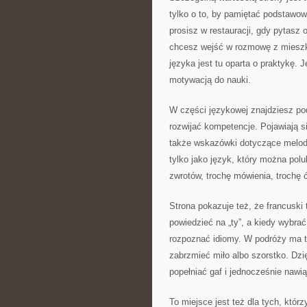
tylko o to, by pamiętać podstawo
prosisz w restauracji, gdy pytasz 
chcesz wejść w rozmowę z mieszka
języka jest tu oparta o praktykę. 
motywacją do nauki.
W części językowej znajdziesz po
rozwijać kompetencje. Pojawiają s
także wskazówki dotyczące melodii 
tylko jako język, który można pol
zwrotów, trochę mówienia, trochę 
Strona pokazuje też, że francuski t
powiedzieć na „ty”, a kiedy wybrać
rozpoznać idiomy. W podróży ma t
zabrzmieć miło albo szorstko. Dzi
popełniać gaf i jednocześnie nawi
To miejsce jest też dla tych, któr