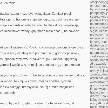
stacjonarne
z, co robić.
okresu masow
hybrydowe po
perspektywy
 nauka języka może być wciągająca. Zamiast presji
szereg korzy
rancję, to francuski staje się logiczny. Jeśli uczysz się
poranne kork
na konkretną
staje się bardziej autentyczna. Te dwie drogi uzupełniają.
pracy w bard
teriałów nawet wtedy, gdy masz mało czasu, bo zawsze
się kluczem
prywatnym a
na lepsze p
karierą, a o
dostęp do pr
 też punkt widzenia z Polski, co pomaga osobom, które chcą
zatrudniały 
natomiast od
które rzeczy działają tam po francusku: godziny posiłków,
zaskakująco
ch, sposób rozmowy, a nawet to, jak Francuzi spędzają
spadły koszt
„dla zasady”
stans i wejść w rytm miejsca zamiast się z nim szarpać.
bardziej tre
strony pojaw
zaangażowani
klasyczne pocztówki. To także prowincja z kościółkiem, drogi
organizacyjn
 lawendy. To kraj, w którym można spędzić tydzień
zawodowemu 
godziny prz
ień zwiedzając intensywnie. Na tej stronie znajdziesz
kluczowych 
tradycyjnym 
ch potrzeb.
drodze”: na 
luźnych rozm
 na to, by podróż była rozsądna. Są tu wskazówki, jak
wszystko od
maili i wide