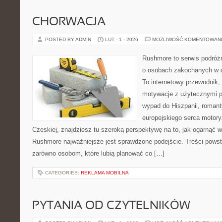
CHORWACJA
POSTED BY ADMIN
LUT - 1 - 2026
MOŻLIWOŚĆ KOMENTOWAN
Rushmore to serwis podróżn
o osobach zakochanych w 
To internetowy przewodnik,
motywacje z użytecznymi po
wypad do Hiszpanii, romant
europejskiego serca motoryza
Czeskiej, znajdziesz tu szeroką perspektywę na to, jak ogarnąć 
Rushmore najważniejsze jest sprawdzone podejście. Treści pows
zarówno osobom, które lubią planować co […]
CATEGORIES:
REKLAMA MOBILNA
PYTANIA OD CZYTELNIKÓW