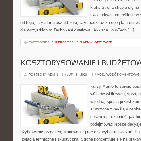
kroki. Strona skupia się na
swoje akwarium roślinne w s
od tego, czy startujesz od zera, czy masz już za sobą lata dośw
dla wszystkich to Technika Akwariowa i Akwaria Low-Tech […]
CATEGORIES:
SUPERFOODS I SKŁADNIKI ODŻYWCZE
KOSZTORYSOWANIE I BUDŻETO
POSTED BY ADMIN
LUT - 2 - 2026
MOŻLIWOŚĆ KOMENTOWAN
Kursy Marko to serwis pora
wózków widłowych, sprzętu
w jedną, spójną przestrzeń
stworzone z myślą o osobac
sprawniej, rozumieć, jak fu
podejmować lepsze decyzje
użytkowanie urządzeń, planowanie prac czy wybór rozwiązań. Pole
Izolacja termiczna i akustyczna. Strona koncentruje się na prakt