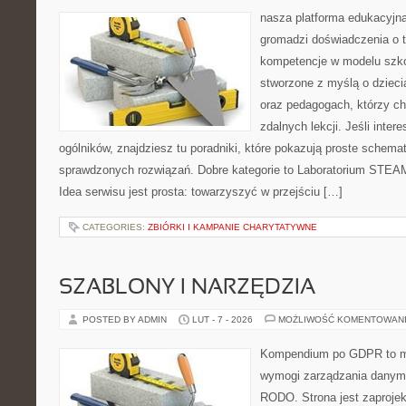
nasza platforma edukacyjna 
gromadzi doświadczenia o 
kompetencje w modelu szkoł
stworzone z myślą o dzieci
oraz pedagogach, którzy c
zdalnych lekcji. Jeśli inter
ogólników, znajdziesz tu poradniki, które pokazują proste schem
sprawdzonych rozwiązań. Dobre kategorie to Laboratorium STEA
Idea serwisu jest prosta: towarzyszyć w przejściu […]
CATEGORIES:
ZBIÓRKI I KAMPANIE CHARYTATYWNE
SZABLONY I NARZĘDZIA
POSTED BY ADMIN
LUT - 7 - 2026
MOŻLIWOŚĆ KOMENTOWAN
Kompendium po GDPR to mi
wymogi zarządzania danym
RODO. Strona jest zaproje