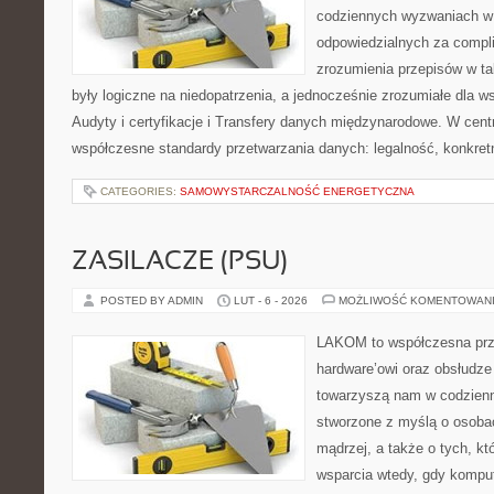
codziennych wyzwaniach w 
odpowiedzialnych za complia
zrozumienia przepisów w ta
były logiczne na niedopatrzenia, a jednocześnie zrozumiałe dla 
Audyty i certyfikacje i Transfery danych międzynarodowe. W cent
współczesne standardy przetwarzania danych: legalność, konkret
CATEGORIES:
SAMOWYSTARCZALNOŚĆ ENERGETYCZNA
ZASILACZE (PSU)
POSTED BY ADMIN
LUT - 6 - 2026
MOŻLIWOŚĆ KOMENTOWAN
LAKOM to współczesna prz
hardware’owi oraz obsłudze
towarzyszą nam w codzienn
stworzone z myślą o osoba
mądrzej, a także o tych, kt
wsparcia wtedy, gdy kompu