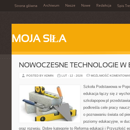
Archiwum
Nasze
Nowe
Redakcja
Strona główna
Spis Tre
MOJA SIŁA
NOWOCZESNE TECHNOLOGIE W 
POSTED BY ADMIN
LUT - 12 - 2026
MOŻLIWOŚĆ KOMENTOWA
Szkoła Podstawowa w Popow
edukacja łączy się z wycho
szkolapopow.pl przedstawia
podkreśla cele pracy nauczy
o poznawaniu świata od pie
poziomy edukacyjne, w du
oraz rozwoju. Dobre kategorie to Reforma edukacji i Przyszłość e