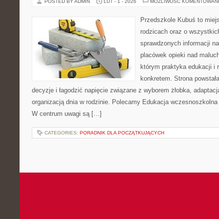
POSTED BY ADMIN
LUT - 1 - 2026
MOŻLIWOŚĆ KOMENTOWAN
Przedszkole Kubuś to miej
rodzicach oraz o wszystkic
sprawdzonych informacji na
placówek opieki nad maluch
którym praktyka edukacji i 
konkretem. Strona powstała
decyzje i łagodzić napięcie związane z wyborem żłobka, adaptacj
organizacją dnia w rodzinie. Polecamy Edukacja wczesnoszkolna
W centrum uwagi są […]
CATEGORIES:
PORADNIK DLA POCZĄTKUJĄCYCH