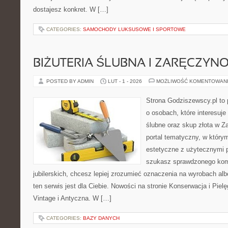
dostajesz konkret. W […]
CATEGORIES:
SAMOCHODY LUKSUSOWE I SPORTOWE
BIŻUTERIA ŚLUBNA I ZARĘCZYN
POSTED BY ADMIN
LUT - 1 - 2026
MOŻLIWOŚĆ KOMENTOWAN
Strona Godziszewscy.pl to 
o osobach, które interesuje
ślubne oraz skup złota w Z
portal tematyczny, w który
estetyczne z użytecznymi 
szukasz sprawdzonego ko
jubilerskich, chcesz lepiej zrozumieć oznaczenia na wyrobach al
ten serwis jest dla Ciebie. Nowości na stronie Konserwacja i Pielęg
Vintage i Antyczna. W […]
CATEGORIES:
BAZY DANYCH