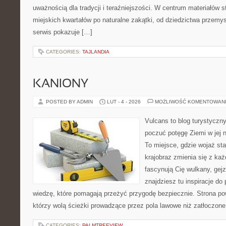
uważnością dla tradycji i teraźniejszości. W centrum materiałów s
miejskich kwartałów po naturalne zakątki, od dziedzictwa przemy
serwis pokazuje […]
CATEGORIES:
TAJLANDIA
KANIONY
POSTED BY ADMIN
LUT - 4 - 2026
MOŻLIWOŚĆ KOMENTOWAN
Vulcans to blog turystyczny
poczuć potęgę Ziemi w jej na
To miejsce, gdzie wojaż sta
krajobraz zmienia się z ka
fascynują Cię wulkany, gej
znajdziesz tu inspiracje do 
wiedzę, które pomagają przeżyć przygodę bezpiecznie. Strona po
którzy wolą ścieżki prowadzące przez pola lawowe niż zatłoczone 
CATEGORIES:
PALMTREEVIEW