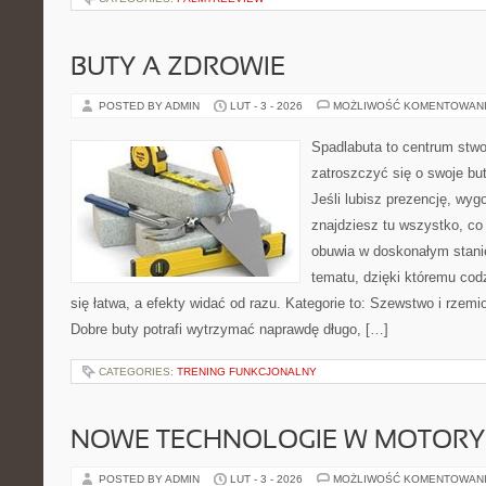
BUTY A ZDROWIE
POSTED BY ADMIN
LUT - 3 - 2026
MOŻLIWOŚĆ KOMENTOWAN
Spadlabuta to centrum stwo
zatroszczyć się o swoje bu
Jeśli lubisz prezencję, wygo
znajdziesz tu wszystko, co 
obuwia w doskonałym stanie
tematu, dzięki któremu codz
się łatwa, a efekty widać od razu. Kategorie to: Szewstwo i rzem
Dobre buty potrafi wytrzymać naprawdę długo, […]
CATEGORIES:
TRENING FUNKCJONALNY
NOWE TECHNOLOGIE W MOTORY
POSTED BY ADMIN
LUT - 3 - 2026
MOŻLIWOŚĆ KOMENTOWAN