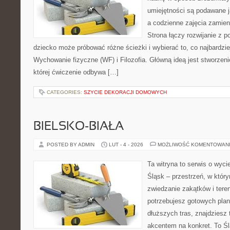
umiejętności są podawane 
a codzienne zajęcia zamieni
Strona łączy rozwijanie z 
dziecko może próbować różne ścieżki i wybierać to, co najbardzi
Wychowanie fizyczne (WF) i Filozofia. Główną ideą jest stworzeni
której ćwiczenie odbywa […]
CATEGORIES:
SZYCIE DEKORACJI DOMOWYCH
BIELSKO-BIAŁA
POSTED BY ADMIN
LUT - 4 - 2026
MOŻLIWOŚĆ KOMENTOWAN
Ta witryna to serwis o wyc
Śląsk – przestrzeń, w któ
zwiedzanie zakątków i tere
potrzebujesz gotowych plan
dłuższych tras, znajdziesz 
akcentem na konkret. To Śl