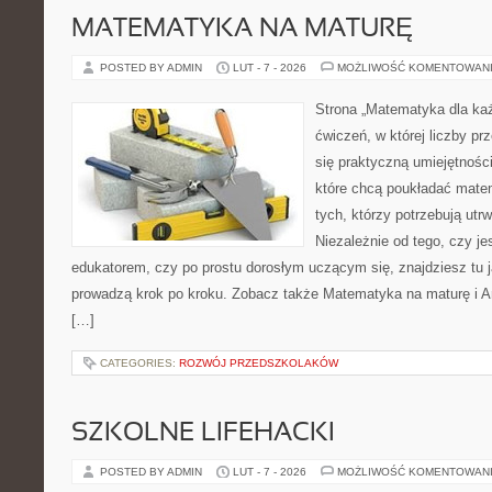
MATEMATYKA NA MATURĘ
POSTED BY ADMIN
LUT - 7 - 2026
MOŻLIWOŚĆ KOMENTOWAN
Strona „Matematyka dla każ
ćwiczeń, w której liczby prz
się praktyczną umiejętnośc
które chcą poukładać mate
tych, którzy potrzebują utr
Niezależnie od tego, czy j
edukatorem, czy po prostu dorosłym uczącym się, znajdziesz tu j
prowadzą krok po kroku. Zobacz także Matematyka na maturę i A
[…]
CATEGORIES:
ROZWÓJ PRZEDSZKOLAKÓW
SZKOLNE LIFEHACKI
POSTED BY ADMIN
LUT - 7 - 2026
MOŻLIWOŚĆ KOMENTOWAN