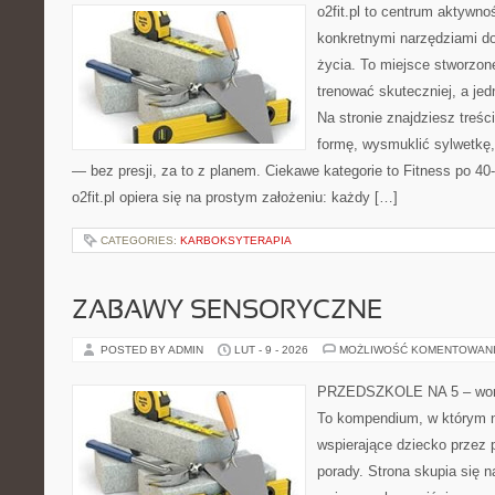
o2fit.pl to centrum aktywno
konkretnymi narzędziami do
życia. To miejsce stworzon
trenować skuteczniej, a jed
Na stronie znajdziesz treś
formę, wysmuklić sylwetkę,
— bez presji, za to z planem. Ciekawe kategorie to Fitness po 40-t
o2fit.pl opiera się na prostym założeniu: każdy […]
CATEGORIES:
KARBOKSYTERAPIA
ZABAWY SENSORYCZNE
POSTED BY ADMIN
LUT - 9 - 2026
MOŻLIWOŚĆ KOMENTOWAN
PRZEDSZKOLE NA 5 – worta
To kompendium, w którym n
wspierające dziecko przez 
porady. Strona skupia się