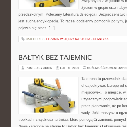
związanych z wejściem w n
życiem w grupie oraz naby
przedszkolnym. Polecamy Literatura dziecięca i Bezpieczeństwo 
jest suchą encyklopedią. To raczej codzienny pomocnik po tym, j
pojawia się płacz, […]
CATEGORIES:
EGZAMIN WSTĘPNY NA STUDIA – PLASTYKA
BAŁTYK BEZ TAJEMNIC
POSTED BY ADMIN
LUT - 8 - 2026
MOŻLIWOŚĆ KOMENTOWAN
Ta strona to przewodnik dla
chcą odkrywać Europę od s
miejscówek. To miejsce, w 
użytecznymi podpowiedziam
przez planowanie, aż po ko
wody. Jeśli marzysz o egzo
tropikach, znajdziesz tu treści, które pomogą Ci zamienić pomy
Nowe kategorie na stronie to Bałtyk bez tajemnic i Luksusowe res