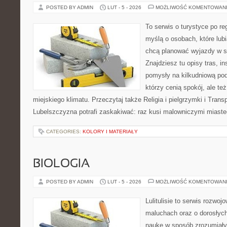
POSTED BY ADMIN
LUT - 5 - 2026
MOŻLIWOŚĆ KOMENTOWAN
To serwis o turystyce po re
myślą o osobach, które lubią
chcą planować wyjazdy w 
Znajdziesz tu opisy tras, i
pomysły na kilkudniową podr
którzy cenią spokój, ale te
miejskiego klimatu. Przeczytaj także Religia i pielgrzymki i Trans
Lubelszczyzna potrafi zaskakiwać: raz kusi malowniczymi miast
CATEGORIES:
KOLORY I MATERIAŁY
BIOLOGIA
POSTED BY ADMIN
LUT - 5 - 2026
MOŻLIWOŚĆ KOMENTOWAN
Lulitulisie to serwis rozwo
maluchach oraz o dorosłyc
naukę w sposób zrozumiały