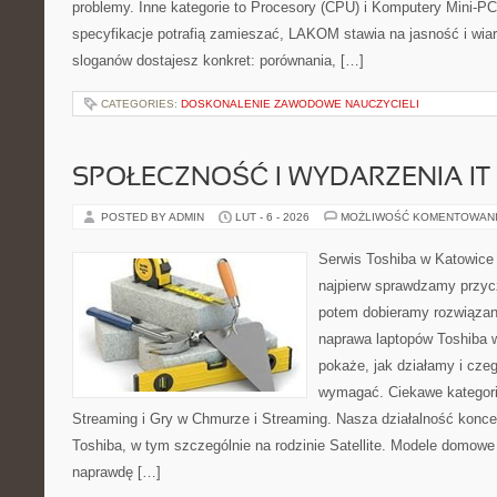
problemy. Inne kategorie to Procesory (CPU) i Komputery Mini-PC
specyfikacje potrafią zamieszać, LAKOM stawia na jasność i wi
sloganów dostajesz konkret: porównania, […]
CATEGORIES:
DOSKONALENIE ZAWODOWE NAUCZYCIELI
SPOŁECZNOŚĆ I WYDARZENIA IT
POSTED BY ADMIN
LUT - 6 - 2026
MOŻLIWOŚĆ KOMENTOWAN
Serwis Toshiba w Katowice 
najpierw sprawdzamy przyc
potem dobieramy rozwiązanie
naprawa laptopów Toshiba w
pokaże, jak działamy i cze
wymagać. Ciekawe kategori
Streaming i Gry w Chmurze i Streaming. Nasza działalność konce
Toshiba, w tym szczególnie na rodzinie Satellite. Modele domowe 
naprawdę […]