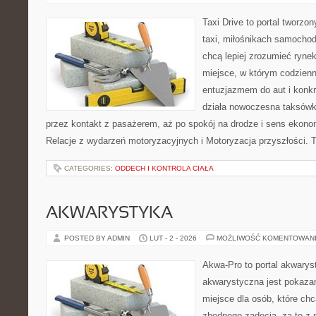
Taxi Drive to portal tworz
taxi, miłośnikach samochod
chcą lepiej zrozumieć ryne
miejsce, w którym codzienn
entuzjazmem do aut i konkr
działa nowoczesna taksówk
przez kontakt z pasażerem, aż po spokój na drodze i sens ekono
Relacje z wydarzeń motoryzacyjnych i Motoryzacja przyszłości. T
CATEGORIES:
ODDECH I KONTROLA CIAŁA
AKWARYSTYKA
POSTED BY ADMIN
LUT - 2 - 2026
MOŻLIWOŚĆ KOMENTOWAN
Akwa-Pro to portal akwarys
akwarystyczna jest pokazan
miejsce dla osób, które ch
zbędnego zadęcia, za to z