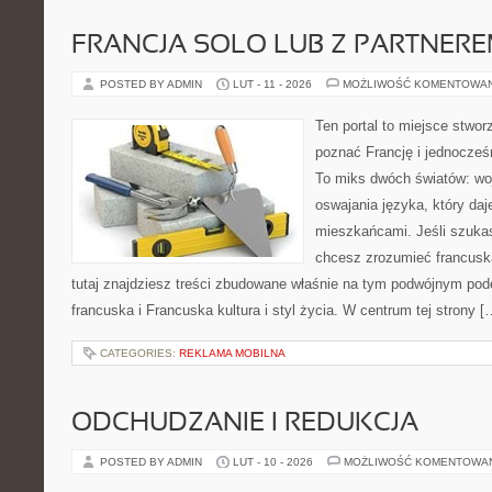
FRANCJA SOLO LUB Z PARTNER
POSTED BY ADMIN
LUT - 11 - 2026
MOŻLIWOŚĆ KOMENTOWA
Ten portal to miejsce stwor
poznać Francję i jednocześn
To miks dwóch światów: woj
oswajania języka, który d
mieszkańcami. Jeśli szukasz
chcesz zrozumieć francuską
tutaj znajdziesz treści zbudowane właśnie na tym podwójnym pode
francuska i Francuska kultura i styl życia. W centrum tej strony [
CATEGORIES:
REKLAMA MOBILNA
ODCHUDZANIE I REDUKCJA
POSTED BY ADMIN
LUT - 10 - 2026
MOŻLIWOŚĆ KOMENTOWA