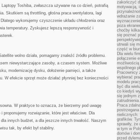
zakończyć dz
a. Laptopy Toshiba, zwłaszcza używane na co dzień, potrafią
motywacją, i
przynależnoś
a. Skutkiem są throttling, głośna praca wentylatora, lagi
wdrażanie za
 Dlatego wykonujemy czyszczenie układu chłodzenia oraz
wyznaczenie 
poza ekranem
awia temperatury. Zyskujesz lepszą responsywność i
choćby kilka
się poznać 
sterek.
perspektywie
utrwali się
część w biur
Dla wielu fi
atellite wolno działa, pomagamy znaleźć źródło problemu.
połączenie e
sem niewystarczające zasoby, a czasem system. Możliwe
możliwością
wspólnego pl
sku, modernizację dysku, dołożenie pamięci, a także
Pracownicy 
wybierać pr
u. W efekcie sprzęt może działać płynniej bez konieczności
modelu prac
być dla wiel
co kiedyś w
się jednym 
zatrudnienia.
Praca zdaln
nsowna. W praktyce to oznacza, że bierzemy pod uwagę
postrzegana 
 i proponujemy rozwiązanie, które jest właściwe. Dla
nielicznych:
grafików. Ty
, dla innych budżet, a dla jeszcze innych trwałość. Naszym
sprawiły, że
su tak, by efekt był stabilny.
w tym w Pols
domów i dom
przed dylem