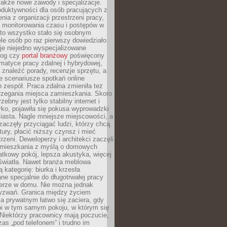
 także nowe zawody i specjalizacje.
oduktywności dla osób pracujących z
nia z organizacji przestrzeni pracy,
o monitorowania czasu i postępów w
 to wszystko stało się osobnym
le osób po raz pierwszy dowiedziało
ieje niejedno wyspecjalizowane
log czy
portal branżowy
poświęcony
matyce pracy zdalnej i hybrydowej,
znaleźć porady, recenzje sprzętu, a
e scenariusze spotkań online
h zespół. Praca zdalna zmieniła też
rzegania miejsca zamieszkania. Skoro
zebny jest tylko stabilny internet i
ko, pojawiła się pokusa wyprowadzki
iasta. Nagle mniejsze miejscowości, a
zaczęły przyciągać ludzi, którzy chcą
atury, płacić niższy czynsz i mieć
trzeni. Deweloperzy i architekci zaczęli
 mieszkania z myślą o domowych
atkowy pokój, lepsza akustyka, więcej
 światła. Nawet branża meblowa
 kategorię: biurka i krzesła
ne specjalnie do długotrwałej pracy
erze w domu. Nie można jednak
yzwań. Granica między życiem
 prywatnym łatwo się zaciera, gdy
oi w tym samym pokoju, w którym się
Niektórzy pracownicy mają poczucie,
zas „pod telefonem” i trudno im