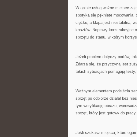
W opisie usług ważne miejsce zaj
spotyka się pęknięte mocowania, 
ciężko, a klapa jest niestabilna,
kosztów. Naprawy konstrukcyjne 
sprzętu do stanu, w którym korzys
Jeżeli problem dotyczy portów, tak
Zdarza się, że przyczyną jest zu
takich sytuacjach pomagają testy,
Ważnym elementem podejścia serwi
sprzęt po odbiorze działał bez ni
tym weryfikację obrazu, wprowadzan
sprzęt, który jest gotowy do pracy.
Jeśli szukasz miejsca, które ogar