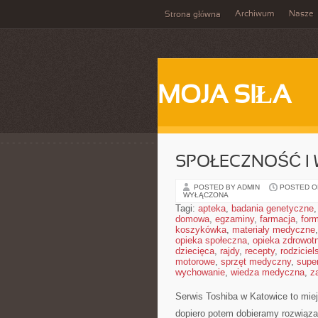
Archiwum
Nasze
Strona główna
MOJA SIŁA
SPOŁECZNOŚĆ I 
POSTED BY ADMIN
POSTED ON
WYŁĄCZONA
Tagi:
apteka
,
badania genetyczne
domowa
,
egzaminy
,
farmacja
,
form
koszykówka
,
materiały medyczne
opieka społeczna
,
opieka zdrowot
dziecięca
,
rajdy
,
recepty
,
rodziciel
motorowe
,
sprzęt medyczny
,
supe
wychowanie
,
wiedza medyczna
,
z
Serwis Toshiba w Katowice to mie
dopiero potem dobieramy rozwiązan