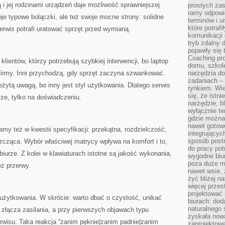
 i jej rodzinami urządzeń daje możliwość sprawniejszej
prostych zas
ramy odpowie
oje typowe bolączki, ale też swoje mocne strony: solidne
terminów i u
które potraf
rwis potrafi uratować sprzęt przed wymianą.
komunikacji 
tryb zdalny d
pojawiły się
Coaching pr
ientów, którzy potrzebują szybkiej interwencji, bo laptop
domu, szkole
 firmy. Inni przychodzą, gdy sprzęt zaczyna szwankować.
narzędzia d
zadaniach –
żytą uwagą, bo inny jest styl użytkowania. Dlatego serwis
rynkiem. Wie
się, że istn
rze, tylko na doświadczeniu.
narzędzie, b
wyłącznie te
gdzie można 
nawet gotow
y też w kwestii specyfikacji: przekątna, rozdzielczość,
integrującyc
sposób post
zcząca. Wybór właściwej matrycy wpływa na komfort i to,
do pracy potr
biurze. Z kolei w klawiaturach istotne są jakość wykonania,
wygodne biur
poza duże m
ez przerwy.
nawet wsie, 
żyć bliżej n
więcej przes
projektować
użytkowania. W skrócie: warto dbać o czystość, unikać
biurach: dod
naturalnego
ć złącza zasilania, a przy pierwszych objawach typu
zyskała nową
erwisu. Taka reakcja “zanim pęknie|zanim padnie|zanim
zaprojektowa