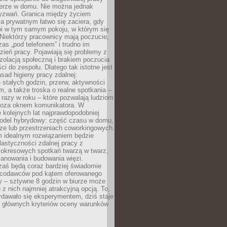
erze w domu. Nie można jednak
yzwań. Granica między życiem
 prywatnym łatwo się zaciera, gdy
oi w tym samym pokoju, w którym się
Niektórzy pracownicy mają poczucie,
zas „pod telefonem” i trudno im
ień pracy. Pojawiają się problemy z
zolacją społeczną i brakiem poczucia
ci do zespołu. Dlatego tak istotne jest
sad higieny pracy zdalnej:
stałych godzin, przerw, aktywności
, a także troska o realne spotkania –
 razy w roku – które pozwalają ludziom
poza oknem komunikatora. W
 kolejnych lat najprawdopodobniej
 model hybrydowy: część czasu w domu,
ze lub przestrzeniach coworkingowych.
rm idealnym rozwiązaniem będzie
lastyczności zdalnej pracy z
 okresowych spotkań twarzą w twarz,
anowania i budowania więzi.
zaś będą coraz bardziej świadomie
acodawców pod kątem oferowanego
y – sztywne 8 godzin w biurze może
u z nich najmniej atrakcyjną opcją. To,
ydawało się eksperymentem, dziś staje
z głównych kryteriów oceny warunków