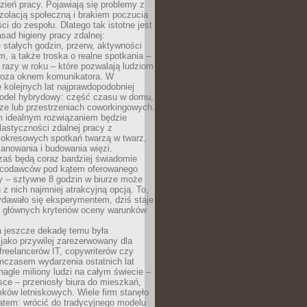
ień pracy. Pojawiają się problemy z
zolacją społeczną i brakiem poczucia
ci do zespołu. Dlatego tak istotne jest
sad higieny pracy zdalnej:
stałych godzin, przerw, aktywności
, a także troska o realne spotkania –
 razy w roku – które pozwalają ludziom
poza oknem komunikatora. W
 kolejnych lat najprawdopodobniej
 model hybrydowy: część czasu w domu,
ze lub przestrzeniach coworkingowych.
rm idealnym rozwiązaniem będzie
lastyczności zdalnej pracy z
 okresowych spotkań twarzą w twarz,
anowania i budowania więzi.
zaś będą coraz bardziej świadomie
acodawców pod kątem oferowanego
y – sztywne 8 godzin w biurze może
u z nich najmniej atrakcyjną opcją. To,
ydawało się eksperymentem, dziś staje
z głównych kryteriów oceny warunków
a jeszcze dekadę temu była
jako przywilej zarezerwowany dla
 freelancerów IT, copywriterów czy
mczasem wydarzenia ostatnich lat
 nagle miliony ludzi na całym świecie –
ce – przeniosły biura do mieszkań,
ków letniskowych. Wiele firm stanęło
atem: wrócić do tradycyjnego modelu