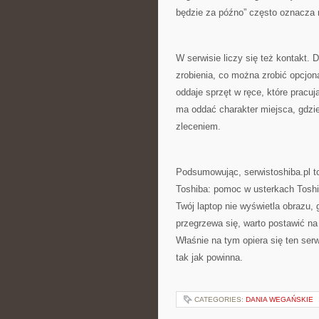
będzie za późno” często oznacza m
W serwisie liczy się też kontakt. 
zrobienia, co można zrobić opcjona
oddaje sprzęt w ręce, które pracu
ma oddać charakter miejsca, gdzi
zleceniem.
Podsumowując, serwistoshiba.pl t
Toshiba: pomoc w usterkach Toshi
Twój laptop nie wyświetla obrazu, 
przegrzewa się, warto postawić na
Właśnie na tym opiera się ten serw
tak jak powinna.
CATEGORIES:
DANIA WEGAŃSKIE