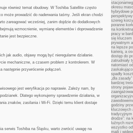
stacjonarne
okresu masow
muje również temat obudowy. W Toshiba Satellite często
hybrydowe po
co może prowadzić do naderwania taśmy. Jeśli ekran chodzi
perspektywy
szereg korzy
 warto zareagować wcześniej, zanim dojdzie do dodatkowych
poranne kork
obejmują wzmocnienie, wymianę elementów i doprowadzenie
na konkretną
pracy w bard
tanie jest bezpieczne.
się kluczem
prywatnym a
na lepsze p
karierą, a o
ich jak audio, objawy mogą być nieregularne działanie.
dostęp do pr
zatrudniały 
życie mechaniczne, a czasem problem z kontrolerem. W
natomiast od
 a następnie przywrócenie połączeń.
zaskakująco
spadły koszt
„dla zasady”
bardziej tre
strony pojaw
sowego jest weryfikacja po naprawie. Zależy nam, by
zaangażowani
espodzianek. Dlatego wykonujemy sprawdzenie działania, w
organizacyjn
zawodowemu 
ia znaków, zasilania i Wi-Fi. Dzięki temu klient dostaje
godziny prz
kluczowych 
tradycyjnym 
drodze”: na 
luźnych rozm
wszystko od
nia serwis Toshiba na Śląsku, warto zwrócić uwagę na
maili i wide