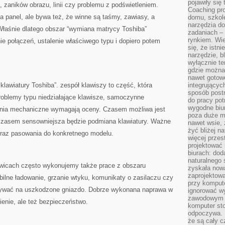
pojawiły się
, zaników obrazu, linii czy problemu z podświetleniem.
Coaching pr
a panel, ale bywa też, że winne są taśmy, zawiasy, a
domu, szkole
narzędzia d
łaśnie dlatego obszar “wymiana matrycy Toshiba”
zadaniach –
rynkiem. Wie
ie połączeń, ustalenie właściwego typu i dopiero potem
się, że istn
narzędzie, b
wyłącznie te
gdzie można 
nawet gotow
klawiatury Toshiba”. zespół klawiszy to część, która
integrującyc
sposób post
roblemy typu niedziałające klawisze, samoczynne
do pracy potr
wygodne biur
enia mechaniczne wymagają oceny. Czasem możliwa jest
poza duże m
czasem sensowniejsza będzie podmiana klawiatury. Ważne
nawet wsie, 
żyć bliżej n
oraz pasowania do konkretnego modelu.
więcej przes
projektować
biurach: dod
naturalnego
wicach często wykonujemy także prace z obszaru
zyskała nową
zaprojektowa
abilne ładowanie, grzanie wtyku, komunikaty o zasilaczu czy
przy komput
zywać na uszkodzone gniazdo. Dobrze wykonana naprawa w
ignorować w
zawodowym a
ienie, ale też bezpieczeństwo.
komputer st
odpoczywa. 
że są cały c