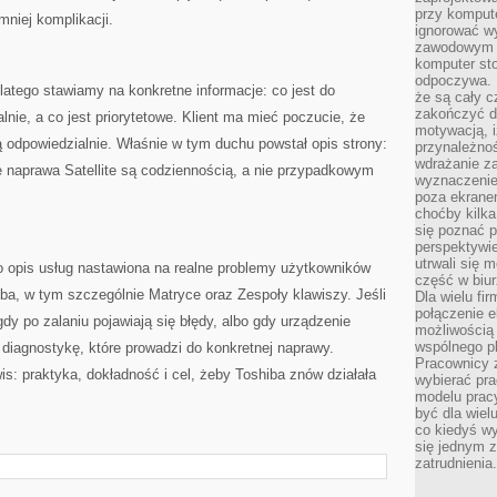
przy komput
niej komplikacji.
ignorować w
zawodowym a
komputer st
odpoczywa. 
Dlatego stawiamy na konkretne informacje: co jest do
że są cały c
zakończyć dz
lnie, a co jest priorytetowe. Klient ma mieć poczucie, że
motywacją, i
ją odpowiedzialnie. Właśnie w tym duchu powstał opis strony:
przynależnoś
wdrażanie za
e naprawa Satellite są codziennością, a nie przypadkowym
wyznaczenie 
poza ekranem
choćby kilka
się poznać 
perspektywie
utrwali się
o opis usług nastawiona na realne problemy użytkowników
część w biur
ba, w tym szczególnie Matryce oraz Zespoły klawiszy. Jeśli
Dla wielu fi
połączenie e
gdy po zalaniu pojawiają się błędy, albo gdy urządzenie
możliwością
wspólnego pl
 diagnostykę, które prowadzi do konkretnej naprawy.
Pracownicy 
is: praktyka, dokładność i cel, żeby Toshiba znów działała
wybierać pr
modelu prac
być dla wiel
co kiedyś w
się jednym 
zatrudnienia.