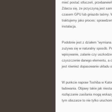
mieć postać stłuczeń, przebarwień
Zdarza się, że przyczyną jest sam
czasem GPU lub gniazdo taśmy. W
traktujemy jako proces: sprawdzen
instalacja.
Podobnie jest z działem “wymiana 
zużywa się w naturalny sposób. P
wpisywanie, zalanie czy uszkodz
czyszczenie danego elementu, a 
jest również dopasowanie układu 
W punkcie napraw Toshiba w Kato
ładowania. Objawy takie jak niest
rozłączanie zasilania mogą wska
tym obszarze to nie tylko uruchom