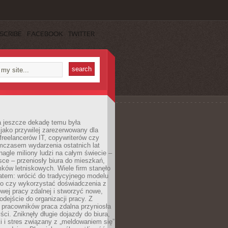
SCRIBE
FACEBOOK
TWITTER
a jeszcze dekadę temu była
jako przywilej zarezerwowany dla
 freelancerów IT, copywriterów czy
mczasem wydarzenia ostatnich lat
 nagle miliony ludzi na całym świecie –
ce – przeniosły biura do mieszkań,
ków letniskowych. Wiele firm stanęło
atem: wrócić do tradycyjnego modelu
go czy wykorzystać doświadczenia z
ej pracy zdalnej i stworzyć nowe,
dejście do organizacji pracy. Z
 pracowników praca zdalna przyniosła
ści. Zniknęły długie dojazdy do biura,
i i stres związany z „meldowaniem się”