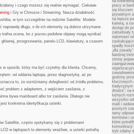
na konkretną
 działamy i czego możesz się realnie wymagać. Ciekawe
pracy w bard
się kluczem
aming
i Gry w Chmurze i Streaming. Nasza działalność
prywatnym a
na lepsze p
shiba, w tym szczególnie na rodzinie Satellite. Modele
karierą, a o
ć naprawdę długo, o ile ich elementy są dobrze utrzymane.
dostęp do pr
zatrudniały 
się trafna ocena, bo z pozoru podobne objawy mogą wynikać
natomiast od
y głównej, przegrzewania, panelu LCD, klawiatury, a czasem
zaskakująco
spadły koszt
„dla zasady”
bardziej tre
strony pojaw
zaangażowani
s w sposób, który ma być czytelny dla klienta. Chcemy,
organizacyjn
zawodowemu 
rzętem: od oddania laptopa, przez diagnostykę, aż po
godziny prz
kluczowych 
oznacza to, że rozróżniamy dolegliwość od źródła problemu.
tradycyjnym 
mieć problem z adapterem, z wejściem zasilania, z
drodze”: na 
luźnych rozm
inna bywa mainboard albo tor zasilania. Dlatego nie
wszystko od
jest konkretna identyfikacja usterki.
maili i wide
prostych zas
ramy odpowie
terminów i u
które potraf
pów Satellite, często spotykamy się z problemami
komunikacji 
LCD w laptopach to elementy wrażliwe, a usterki potrafią
tryb zdalny d