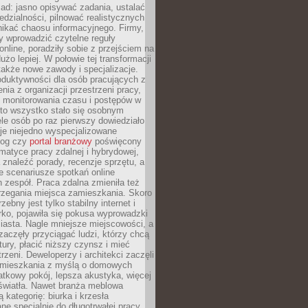
ad: jasno opisywać zadania, ustalać
dzialności, pilnować realistycznych
nikać chaosu informacyjnego. Firmy,
iły wprowadzić czytelne reguły
online, poradziły sobie z przejściem na
użo lepiej. W połowie tej transformacji
 także nowe zawody i specjalizacje.
oduktywności dla osób pracujących z
nia z organizacji przestrzeni pracy,
o monitorowania czasu i postępów w
 to wszystko stało się osobnym
le osób po raz pierwszy dowiedziało
ieje niejedno wyspecjalizowane
log czy
portal branżowy
poświęcony
matyce pracy zdalnej i hybrydowej,
znaleźć porady, recenzje sprzętu, a
e scenariusze spotkań online
h zespół. Praca zdalna zmieniła też
rzegania miejsca zamieszkania. Skoro
zebny jest tylko stabilny internet i
ko, pojawiła się pokusa wyprowadzki
iasta. Nagle mniejsze miejscowości, a
zaczęły przyciągać ludzi, którzy chcą
atury, płacić niższy czynsz i mieć
trzeni. Deweloperzy i architekci zaczęli
 mieszkania z myślą o domowych
atkowy pokój, lepsza akustyka, więcej
 światła. Nawet branża meblowa
 kategorię: biurka i krzesła
ne specjalnie do długotrwałej pracy