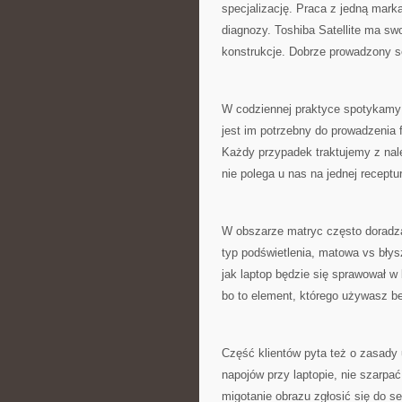
specjalizację. Praca z jedną marką
diagnozy. Toshiba Satellite ma sw
konstrukcje. Dobrze prowadzony se
W codziennej praktyce spotykamy kl
jest im potrzebny do prowadzenia
Każdy przypadek traktujemy z nale
nie polega u nas na jednej receptu
W obszarze matryc często doradzam
typ podświetlenia, matowa vs błys
jak laptop będzie się sprawował w 
bo to element, którego używasz b
Część klientów pyta też o zasady 
napojów przy laptopie, nie szarpa
migotanie obrazu zgłosić się do s