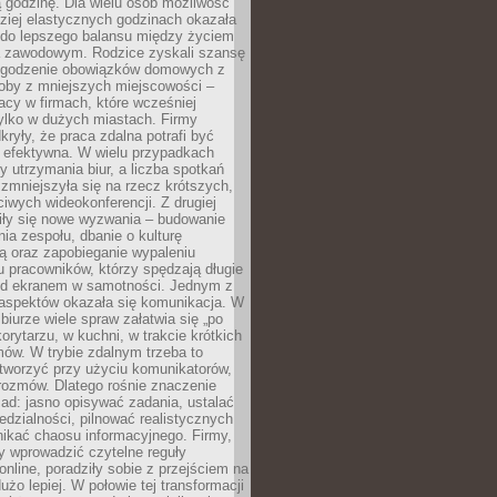
 godzinę. Dla wielu osób możliwość
ziej elastycznych godzinach okazała
 do lepszego balansu między życiem
 zawodowym. Rodzice zyskali szansę
ogodzenie obowiązków domowych z
soby z mniejszych miejscowości –
acy w firmach, które wcześniej
tylko w dużych miastach. Firmy
kryły, że praca zdalna potrafi być
 efektywna. W wielu przypadkach
y utrzymania biur, a liczba spotkań
 zmniejszyła się na rzecz krótszych,
ściwych wideokonferencji. Z drugiej
iły się nowe wyzwania – budowanie
a zespołu, dbanie o kulturę
ą oraz zapobieganie wypaleniu
pracowników, którzy spędzają długie
ed ekranem w samotności. Jednym z
aspektów okazała się komunikacja. W
biurze wiele spraw załatwia się „po
korytarzu, w kuchni, w trakcie krótkich
ów. W trybie zdalnym trzeba to
tworzyć przy użyciu komunikatorów,
orozmów. Dlatego rośnie znaczenie
ad: jasno opisywać zadania, ustalać
dzialności, pilnować realistycznych
nikać chaosu informacyjnego. Firmy,
iły wprowadzić czytelne reguły
online, poradziły sobie z przejściem na
użo lepiej. W połowie tej transformacji