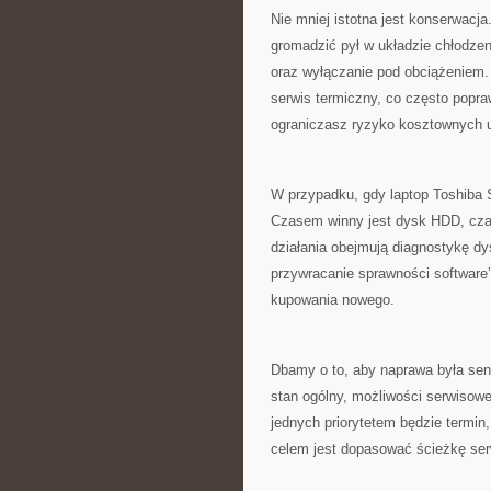
Nie mniej istotna jest konserwacj
gromadzić pył w układzie chłodzeni
oraz wyłączanie pod obciążeniem.
serwis termiczny, co często popr
ograniczasz ryzyko kosztownych u
W przypadku, gdy laptop Toshiba S
Czasem winny jest dysk HDD, cza
działania obejmują diagnostykę dy
przywracanie sprawności software’
kupowania nowego.
Dbamy o to, aby naprawa była se
stan ogólny, możliwości serwisowe
jednych priorytetem będzie termin
celem jest dopasować ścieżkę serwi