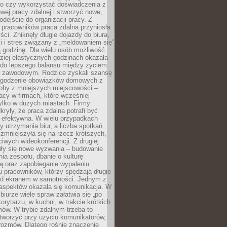
go czy wykorzystać doświadczenia z
ej pracy zdalnej i stworzyć nowe,
dejście do organizacji pracy. Z
 pracowników praca zdalna przyniosła
ści. Zniknęły długie dojazdy do biura,
i i stres związany z „meldowaniem się”
 godzinę. Dla wielu osób możliwość
ziej elastycznych godzinach okazała
 do lepszego balansu między życiem
 zawodowym. Rodzice zyskali szansę
ogodzenie obowiązków domowych z
soby z mniejszych miejscowości –
acy w firmach, które wcześniej
tylko w dużych miastach. Firmy
kryły, że praca zdalna potrafi być
 efektywna. W wielu przypadkach
y utrzymania biur, a liczba spotkań
 zmniejszyła się na rzecz krótszych,
ściwych wideokonferencji. Z drugiej
iły się nowe wyzwania – budowanie
a zespołu, dbanie o kulturę
ą oraz zapobieganie wypaleniu
pracowników, którzy spędzają długie
ed ekranem w samotności. Jednym z
aspektów okazała się komunikacja. W
biurze wiele spraw załatwia się „po
korytarzu, w kuchni, w trakcie krótkich
ów. W trybie zdalnym trzeba to
tworzyć przy użyciu komunikatorów,
orozmów. Dlatego rośnie znaczenie