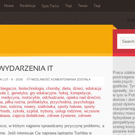
Nowe
Redakcja
Tagi
Twoje
Tagi
Spis Treści
SUB
WYDARZENIA IT
Praca zdaln
postrzegana 
SPOŁECZNOŚĆ
 LUT - 6 - 2026
MOŻLIWOŚĆ KOMENTOWANIA
ZOSTAŁA
nielicznych:
I
grafików. Ty
WYDARZENIA
,
biegacze
,
biotechnologia
,
choroby
,
dieta
,
dzieci
,
edukacja
IT
sprawiły, że
uła 1
,
genetyka
,
gry edukacyjne
,
hokej
,
korepetycje
,
w tym w Pols
,
medycyna
,
motocykle
,
odchudzanie
,
opieka nad dziećmi
,
domów i dom
na
,
piłka nożna
,
profilaktyka
,
przychodnia
,
psychologia
przed dylem
stwo
,
rodzina
,
rowery
,
siatkówka
,
sporty halowe
,
sporty
stacjonarne
rfoods
,
szkoła
,
szpital
,
trybuny
,
usługi rodzinne
,
wczesne
okresu masow
abawa
,
zajęcia dodatkowe
,
zdrowe żywienie
,
zdrowie
hybrydowe po
perspektywy
jsce, w którym najpierw sprawdzamy przyczynę problemu, a
szereg korzy
poranne kork
ie. Jeśli interesuje Cię naprawa laptopów Toshiba w