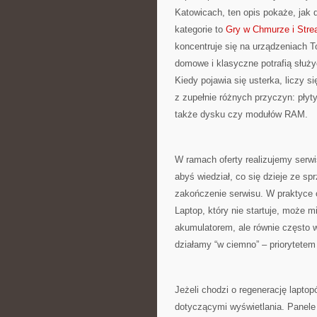
Katowicach, ten opis pokaże, jak
kategorie to
Gry w Chmurze i Stre
koncentruje się na urządzeniach To
domowe i klasyczne potrafią służy
Kiedy pojawia się usterka, liczy 
z zupełnie różnych przyczyn: płyt
także dysku czy modułów RAM.
W ramach oferty realizujemy serwi
abyś wiedział, co się dzieje ze sp
zakończenie serwisu. W praktyce 
Laptop, który nie startuje, może 
akumulatorem, ale równie często w
działamy “w ciemno” – priorytetem 
Jeżeli chodzi o regenerację lapto
dotyczącymi wyświetlania. Panele 