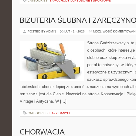
CATEGORIES:
SAMOCHODY LUKSUSOWE I SPORTOWE
BIŻUTERIA ŚLUBNA I ZARĘCZYN
POSTED BY ADMIN
LUT - 1 - 2026
MOŻLIWOŚĆ KOMENTOWAN
Strona Godziszewscy.pl to 
o osobach, które interesuje
ślubne oraz skup złota w Z
portal tematyczny, w który
estetyczne z użytecznymi 
szukasz sprawdzonego ko
jubilerskich, chcesz lepiej zrozumieć oznaczenia na wyrobach al
ten serwis jest dla Ciebie. Nowości na stronie Konserwacja i Pielęg
Vintage i Antyczna. W […]
CATEGORIES:
BAZY DANYCH
CHORWACJA