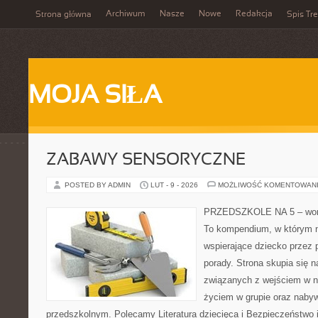
Archiwum
Nasze
Nowe
Redakcja
Strona główna
Spis Tre
MOJA SIŁA
ZABAWY SENSORYCZNE
POSTED BY ADMIN
LUT - 9 - 2026
MOŻLIWOŚĆ KOMENTOWAN
PRZEDSZKOLE NA 5 – worta
To kompendium, w którym n
wspierające dziecko przez 
porady. Strona skupia się
związanych z wejściem w n
życiem w grupie oraz naby
przedszkolnym. Polecamy Literatura dziecięca i Bezpieczeństwo 