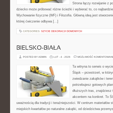
Strona łączy rozwijanie z 
dziecko może próbować różne ścieżki i wybierać to, co najbardzi
Wychowanie fizyczne (WF) i Filozofia. Główną ideą jest stworzeni
której ćwiczenie odbywa […]
CATEGORIES:
SZYCIE DEKORACJI DOMOWYCH
BIELSKO-BIAŁA
POSTED BY ADMIN
LUT - 4 - 2026
MOŻLIWOŚĆ KOMENTOWAN
Ta witryna to serwis o wyc
Śląsk – przestrzeń, w któ
zwiedzanie zakątków i tere
potrzebujesz gotowych plan
dłuższych tras, znajdziesz 
akcentem na konkret. To Śl
uważnością dla tradycji i teraźniejszości. W centrum materiałów s
miejskich kwartałów po naturalne zakątki, od dziedzictwa przemy