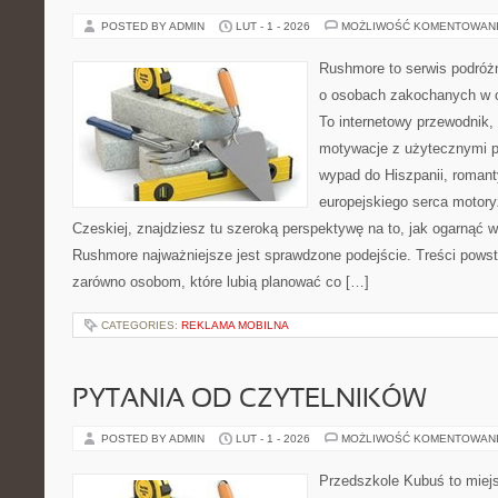
POSTED BY ADMIN
LUT - 1 - 2026
MOŻLIWOŚĆ KOMENTOWAN
Rushmore to serwis podróżn
o osobach zakochanych w 
To internetowy przewodnik,
motywacje z użytecznymi po
wypad do Hiszpanii, romant
europejskiego serca motoryza
Czeskiej, znajdziesz tu szeroką perspektywę na to, jak ogarnąć 
Rushmore najważniejsze jest sprawdzone podejście. Treści pows
zarówno osobom, które lubią planować co […]
CATEGORIES:
REKLAMA MOBILNA
PYTANIA OD CZYTELNIKÓW
POSTED BY ADMIN
LUT - 1 - 2026
MOŻLIWOŚĆ KOMENTOWAN
Przedszkole Kubuś to miej