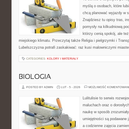
myślą o osobach, które lubią
chcą planować wyjazdy w 
Znajdziesz tu opisy tras, i
pomysły na kilkudniową podr
którzy cenią spokój, ale te
miejskiego klimatu. Przeczytaj także Religia i pielgrzymki i Trans
Lubelszczyzna potrafi zaskakiwać: raz kusi malowniczymi miast
CATEGORIES:
KOLORY I MATERIAŁY
BIOLOGIA
POSTED BY ADMIN
LUT - 5 - 2026
MOŻLIWOŚĆ KOMENTOWAN
Lulitulisie to serwis rozwo
maluchach oraz o dorosłyc
naukę w sposób zrozumiały
umiejętności są podawane 
a codzienne zajęcia zamieni