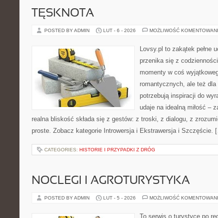
TĘSKNOTA
POSTED BY ADMIN
LUT - 6 - 2026
MOŻLIWOŚĆ KOMENTOWAN
Lovsy.pl to zakątek pełne 
przenika się z codzienności
momenty w coś wyjątkowego
romantycznych, ale też dla
potrzebują inspiracji do wy
udaje na idealną miłość – 
realna bliskość składa się z gestów: z troski, z dialogu, z zrozumi
proste. Zobacz kategorie Introwersja i Ekstrawersja i Szczęście. 
CATEGORIES:
HISTORIE I PRZYPADKI Z DRÓG
NOCLEGI I AGROTURYSTYKA
POSTED BY ADMIN
LUT - 5 - 2026
MOŻLIWOŚĆ KOMENTOWAN
To serwis o turystyce po re