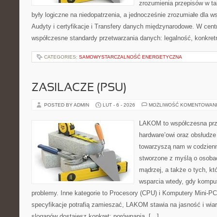
zrozumienia przepisów w ta
były logiczne na niedopatrzenia, a jednocześnie zrozumiałe dla 
Audyty i certyfikacje i Transfery danych międzynarodowe. W cent
współczesne standardy przetwarzania danych: legalność, konkret
CATEGORIES:
SAMOWYSTARCZALNOŚĆ ENERGETYCZNA
ZASILACZE (PSU)
POSTED BY ADMIN
LUT - 6 - 2026
MOŻLIWOŚĆ KOMENTOWAN
LAKOM to współczesna prz
hardware’owi oraz obsłudze
towarzyszą nam w codzienn
stworzone z myślą o osoba
mądrzej, a także o tych, kt
wsparcia wtedy, gdy kompu
problemy. Inne kategorie to Procesory (CPU) i Komputery Mini-PC
specyfikacje potrafią zamieszać, LAKOM stawia na jasność i wi
sloganów dostajesz konkret: porównania, […]