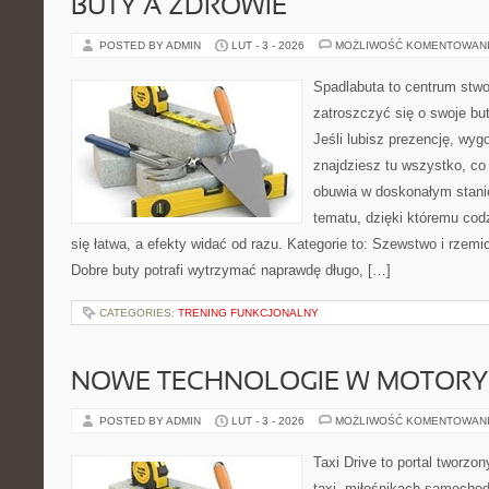
BUTY A ZDROWIE
POSTED BY ADMIN
LUT - 3 - 2026
MOŻLIWOŚĆ KOMENTOWAN
Spadlabuta to centrum stwo
zatroszczyć się o swoje bu
Jeśli lubisz prezencję, wygo
znajdziesz tu wszystko, co 
obuwia w doskonałym stanie
tematu, dzięki któremu codz
się łatwa, a efekty widać od razu. Kategorie to: Szewstwo i rzem
Dobre buty potrafi wytrzymać naprawdę długo, […]
CATEGORIES:
TRENING FUNKCJONALNY
NOWE TECHNOLOGIE W MOTORY
POSTED BY ADMIN
LUT - 3 - 2026
MOŻLIWOŚĆ KOMENTOWAN
Taxi Drive to portal tworz
taxi, miłośnikach samochod