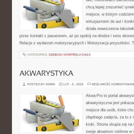
chcą lepiej zrozumieć ryne
miejsce, w którym codzienn
entuzjazmem do aut i konkr
działa nowoczesna taksówk
przez kontakt z pasażerem, aż po spokój na drodze i sens ekono
Relacje z wydarzeń motoryzacyjnych i Motoryzacja przyszłości. T
CATEGORIES:
ODDECH I KONTROLA CIAŁA
AKWARYSTYKA
POSTED BY ADMIN
LUT - 2 - 2026
MOŻLIWOŚĆ KOMENTOWAN
Akwa-Pro to portal akwarys
akwarystyczna jest pokazan
miejsce dla osób, które ch
zbędnego zadęcia, za to z
kroki. Strona skupia się na
swoje akwarium roślinne w s