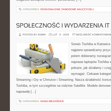
CATEGORIES:
DOSKONALENIE ZAWODOWE NAUCZYCIELI
SPOŁECZNOŚĆ I WYDARZENIA IT
POSTED BY ADMIN
LUT - 6 - 2026
MOŻLIWOŚĆ KOMENTOWAN
Serwis Toshiba w Katowice 
najpierw sprawdzamy przyc
potem dobieramy rozwiązanie
naprawa laptopów Toshiba w
pokaże, jak działamy i cze
wymagać. Ciekawe kategori
Streaming i Gry w Chmurze i Streaming. Nasza działalność konce
Toshiba, w tym szczególnie na rodzinie Satellite. Modele domowe 
naprawdę […]
CATEGORIES:
DANIA WEGAŃSKIE