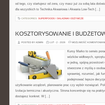
od tego, czy startujesz od zera, czy masz już za sobą lata dośw
dla wszystkich to Technika Akwariowa i Akwaria Low-Tech […]
CATEGORIES:
SUPERFOODS I SKŁADNIKI ODŻYWCZE
KOSZTORYSOWANIE I BUDŻETO
POSTED BY ADMIN
LUT - 2 - 2026
MOŻLIWOŚĆ KOMENTOWAN
Kursy Marko to serwis pora
wózków widłowych, sprzętu
w jedną, spójną przestrzeń
stworzone z myślą o osobac
sprawniej, rozumieć, jak fu
podejmować lepsze decyzje
użytkowanie urządzeń, planowanie prac czy wybór rozwiązań. Pole
Izolacja termiczna i akustyczna. Strona koncentruje się na prakt
dostajesz konkret. W […]