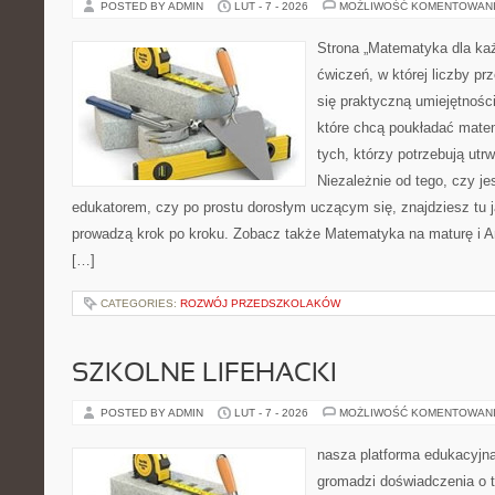
POSTED BY ADMIN
LUT - 7 - 2026
MOŻLIWOŚĆ KOMENTOWAN
Strona „Matematyka dla każ
ćwiczeń, w której liczby prz
się praktyczną umiejętnośc
które chcą poukładać mate
tych, którzy potrzebują utr
Niezależnie od tego, czy j
edukatorem, czy po prostu dorosłym uczącym się, znajdziesz tu j
prowadzą krok po kroku. Zobacz także Matematyka na maturę i A
[…]
CATEGORIES:
ROZWÓJ PRZEDSZKOLAKÓW
SZKOLNE LIFEHACKI
POSTED BY ADMIN
LUT - 7 - 2026
MOŻLIWOŚĆ KOMENTOWAN
nasza platforma edukacyjna 
gromadzi doświadczenia o 