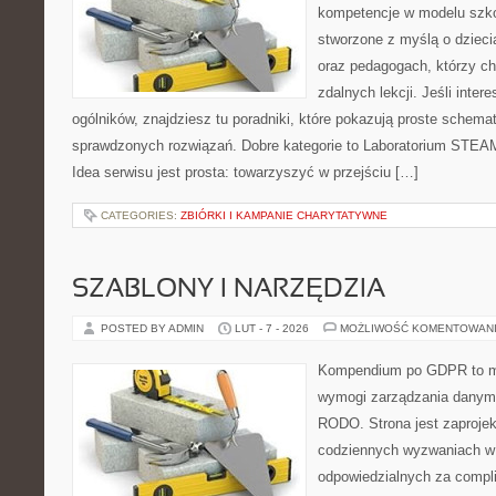
kompetencje w modelu szkoł
stworzone z myślą o dzieci
oraz pedagogach, którzy c
zdalnych lekcji. Jeśli inter
ogólników, znajdziesz tu poradniki, które pokazują proste schem
sprawdzonych rozwiązań. Dobre kategorie to Laboratorium STEA
Idea serwisu jest prosta: towarzyszyć w przejściu […]
CATEGORIES:
ZBIÓRKI I KAMPANIE CHARYTATYWNE
SZABLONY I NARZĘDZIA
POSTED BY ADMIN
LUT - 7 - 2026
MOŻLIWOŚĆ KOMENTOWAN
Kompendium po GDPR to mi
wymogi zarządzania danym
RODO. Strona jest zaproje
codziennych wyzwaniach w 
odpowiedzialnych za complia