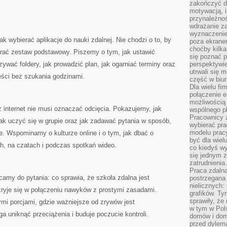
zakończyć dz
motywacją, i
przynależnoś
wdrażanie za
wyznaczenie 
ak wybierać aplikacje do nauki zdalnej. Nie chodzi o to, by
poza ekranem
choćby kilka
obrać zestaw podstawowy. Piszemy o tym, jak ustawić
się poznać 
azywać foldery, jak prowadzić plan, jak ogarniać terminy oraz
perspektywie
utrwali się
eści bez szukania godzinami.
część w biur
Dla wielu fi
połączenie e
możliwością
ez internet nie musi oznaczać odcięcia. Pokazujemy, jak
wspólnego pl
Pracownicy 
ak uczyć się w grupie oraz jak zadawać pytania w sposób,
wybierać pr
modelu prac
. Wspominamy o kulturze online i o tym, jak dbać o
być dla wiel
, na czatach i podczas spotkań wideo.
co kiedyś w
się jednym 
zatrudnienia.
Praca zdaln
camy do pytania: co sprawia, że szkoła zdalna jest
postrzegana 
nielicznych:
ryje się w połączeniu nawyków z prostymi zasadami.
grafików. Ty
sprawiły, że
mi porcjami, gdzie ważniejsze od zrywów jest
w tym w Pols
 uniknąć przeciążenia i buduje poczucie kontroli.
domów i dom
przed dylem