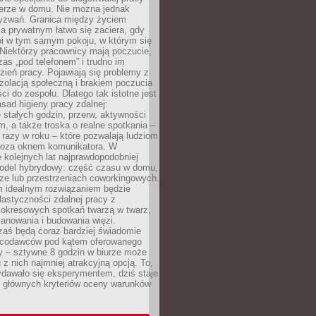
erze w domu. Nie można jednak
yzwań. Granica między życiem
 prywatnym łatwo się zaciera, gdy
oi w tym samym pokoju, w którym się
Niektórzy pracownicy mają poczucie,
zas „pod telefonem” i trudno im
ień pracy. Pojawiają się problemy z
zolacją społeczną i brakiem poczucia
ci do zespołu. Dlatego tak istotne jest
sad higieny pracy zdalnej:
stałych godzin, przerw, aktywności
, a także troska o realne spotkania –
 razy w roku – które pozwalają ludziom
poza oknem komunikatora. W
 kolejnych lat najprawdopodobniej
 model hybrydowy: część czasu w domu,
ze lub przestrzeniach coworkingowych.
rm idealnym rozwiązaniem będzie
lastyczności zdalnej pracy z
 okresowych spotkań twarzą w twarz,
anowania i budowania więzi.
zaś będą coraz bardziej świadomie
acodawców pod kątem oferowanego
y – sztywne 8 godzin w biurze może
u z nich najmniej atrakcyjną opcją. To,
ydawało się eksperymentem, dziś staje
z głównych kryteriów oceny warunków