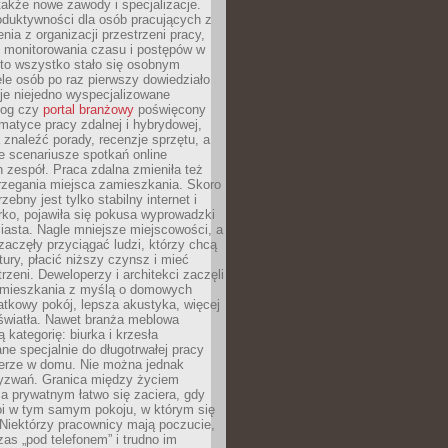
 także nowe zawody i specjalizacje.
oduktywności dla osób pracujących z
nia z organizacji przestrzeni pracy,
o monitorowania czasu i postępów w
 to wszystko stało się osobnym
le osób po raz pierwszy dowiedziało
ieje niejedno wyspecjalizowane
log czy
portal branżowy
poświęcony
matyce pracy zdalnej i hybrydowej,
znaleźć porady, recenzje sprzętu, a
e scenariusze spotkań online
h zespół. Praca zdalna zmieniła też
rzegania miejsca zamieszkania. Skoro
zebny jest tylko stabilny internet i
ko, pojawiła się pokusa wyprowadzki
iasta. Nagle mniejsze miejscowości, a
zaczęły przyciągać ludzi, którzy chcą
atury, płacić niższy czynsz i mieć
trzeni. Deweloperzy i architekci zaczęli
 mieszkania z myślą o domowych
atkowy pokój, lepsza akustyka, więcej
 światła. Nawet branża meblowa
 kategorię: biurka i krzesła
ne specjalnie do długotrwałej pracy
erze w domu. Nie można jednak
yzwań. Granica między życiem
 prywatnym łatwo się zaciera, gdy
oi w tym samym pokoju, w którym się
Niektórzy pracownicy mają poczucie,
zas „pod telefonem” i trudno im