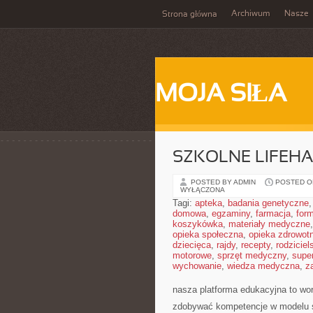
Archiwum
Nasze
Strona główna
MOJA SIŁA
SZKOLNE LIFEHA
POSTED BY ADMIN
POSTED ON
WYŁĄCZONA
Tagi:
apteka
,
badania genetyczne
domowa
,
egzaminy
,
farmacja
,
form
koszykówka
,
materiały medyczne
opieka społeczna
,
opieka zdrowot
dziecięca
,
rajdy
,
recepty
,
rodziciel
motorowe
,
sprzęt medyczny
,
supe
wychowanie
,
wiedza medyczna
,
z
nasza platforma edukacyjna to wor
zdobywać kompetencje w modelu sz