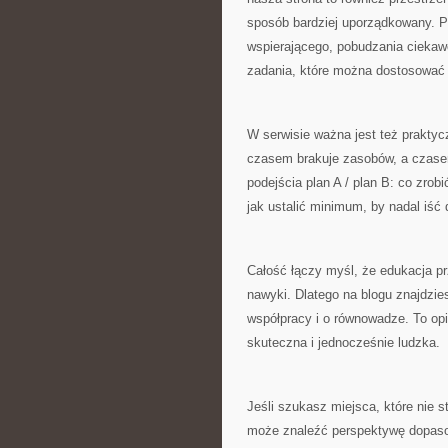
sposób bardziej uporządkowany. P
wspierającego, pobudzania ciekawo
zadania, które można dostosować
W serwisie ważna jest też praktyc
czasem brakuje zasobów, a czase
podejścia plan A / plan B: co zrob
jak ustalić minimum, by nadal iść 
Całość łączy myśl, że edukacja pr
nawyki. Dlatego na blogu znajdzie
współpracy i o równowadze. To opi
skuteczna i jednocześnie ludzka.
Jeśli szukasz miejsca, które nie 
może znaleźć perspektywę dopasow