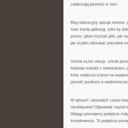
zwiększają pewność w sieci.
Blog edukacyjny opisuje również, j
mieć każdą aplikację, tylko by d
proces: gdzie trzymać pliki, jak n
jak szybko odszukać potrzebne tr
Istotne są też relacje. szkoła prz
budować kontakt z rówieśnikami, j
który zwiększa szanse na wsparcie
jasność przekazu w wiadomościach
W opisach i artykułach często wra
rezultatywna? Odpowiedź zwykle k
Dlatego promujemy podejście mały
konsekwencja. To podejście pomaga