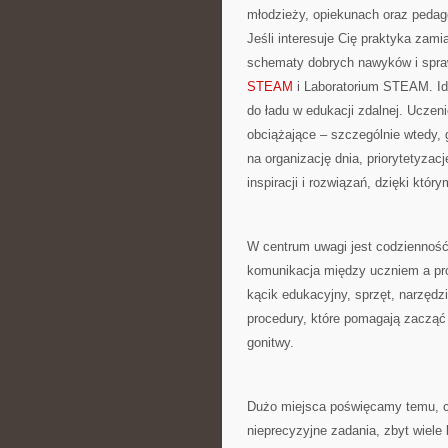
młodzieży, opiekunach oraz pedag
Jeśli interesuje Cię praktyka zami
schematy dobrych nawyków i spra
STEAM
i Laboratorium STEAM. Ide
do ładu w edukacji zdalnej. Uczen
obciążające – szczególnie wtedy, 
na organizację dnia, priorytetyza
inspiracji i rozwiązań, dzięki któ
W centrum uwagi jest codzienność:
komunikacja między uczniem a pr
kącik edukacyjny, sprzęt, narzędz
procedury, które pomagają zacząć
gonitwy.
Dużo miejsca poświęcamy temu, co 
nieprecyzyjne zadania, zbyt wiel