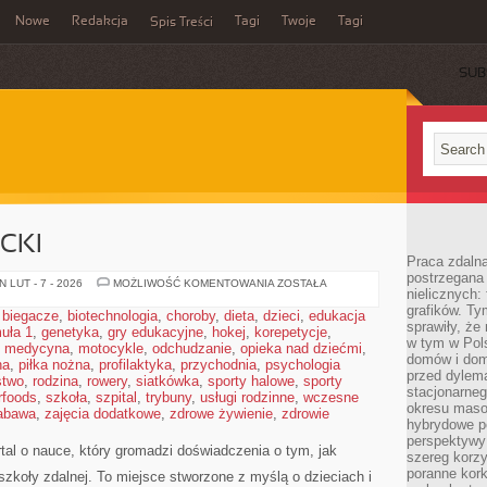
Nowe
Redakcja
Tagi
Twoje
Tagi
Spis Treści
SUB
CKI
Praca zdaln
postrzegana 
SZKOLNE
 LUT - 7 - 2026
MOŻLIWOŚĆ KOMENTOWANIA
ZOSTAŁA
nielicznych:
LIFEHACKI
grafików. Ty
,
biegacze
,
biotechnologia
,
choroby
,
dieta
,
dzieci
,
edukacja
sprawiły, że
uła 1
,
genetyka
,
gry edukacyjne
,
hokej
,
korepetycje
,
w tym w Pols
,
medycyna
,
motocykle
,
odchudzanie
,
opieka nad dziećmi
,
domów i dom
na
,
piłka nożna
,
profilaktyka
,
przychodnia
,
psychologia
przed dylem
stwo
,
rodzina
,
rowery
,
siatkówka
,
sporty halowe
,
sporty
stacjonarne
rfoods
,
szkoła
,
szpital
,
trybuny
,
usługi rodzinne
,
wczesne
okresu masow
abawa
,
zajęcia dodatkowe
,
zdrowe żywienie
,
zdrowie
hybrydowe po
perspektywy
tal o nauce, który gromadzi doświadczenia o tym, jak
szereg korzy
poranne kork
koły zdalnej. To miejsce stworzone z myślą o dzieciach i