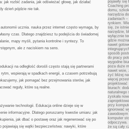
pojawiły się
: jak rozbić zadania, jak odświeżać głowę, jak działać
Coaching pr
dy dzień pójdzie nie tak.
domu, szkole
narzędzia d
zadaniach –
rynkiem. Wie
 autonomii ucznia. nauka przez internet często wymaga, by
się, że istn
narzędzie, b
 własny czas. Dlatego znajdziesz tu podejścia do świadomej
wyłącznie te
gdzie można 
lanie, mapy myśli, pytania kontrolne i syntezy. To
nawet gotow
stępnym, ale z naciskiem na sens.
integrującyc
sposób post
do pracy potr
wygodne biur
poza duże m
dukacji na odległość dorośli często stają się partnerami
nawet wsie, 
 rytm, wspierają w spadkach energii, a czasem potrzebują
żyć bliżej n
więcej przes
pokazujemy, jak pomagać bez przejmowania sterów, jak
projektować
ować reguły, które są realne.
biurach: dod
naturalnego
zyskała nową
zaprojektowa
przy komput
ywanie technologii. Edukacja online dzieje się w
ignorować w
żenie informacyjne. Dlatego poruszamy kwestie umiaru: jak
zawodowym a
komputer st
skupienia, jak dbać o postawę oraz jak regenerować się po
odpoczywa. 
 pojawiają się wątki bezpieczeństwa: nawyki, które
że są cały c