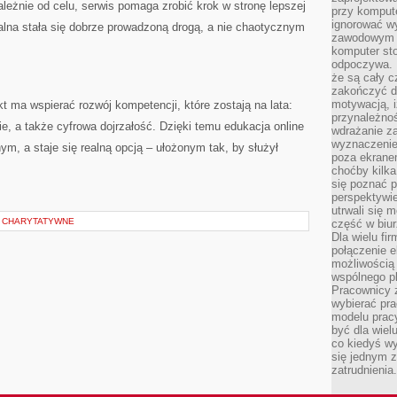
zależnie od celu, serwis pomaga zrobić krok w stronę lepszej
przy komput
ignorować w
dalna stała się dobrze prowadzoną drogą, a nie chaotycznym
zawodowym a
komputer st
odpoczywa. 
że są cały c
zakończyć dz
motywacją, i
t ma wspierać rozwój kompetencji, które zostają na lata:
przynależnoś
ie, a także cyfrowa dojrzałość. Dzięki temu edukacja online
wdrażanie za
wyznaczenie 
ym, a staje się realną opcją – ułożonym tak, by służył
poza ekranem
choćby kilka
się poznać 
perspektywie
utrwali się
E CHARYTATYWNE
część w biur
Dla wielu fi
połączenie e
możliwością
wspólnego pl
Pracownicy 
wybierać pr
modelu prac
być dla wiel
co kiedyś w
się jednym 
zatrudnienia.