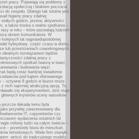
ień pracy. Pojawiają się problemy z
zolacją społeczną i brakiem poczucia
ci do zespołu. Dlatego tak istotne jest
sad higieny pracy zdalnej:
stałych godzin, przerw, aktywności
, a także troska o realne spotkania –
 razy w roku – które pozwalają ludziom
poza oknem komunikatora. W
 kolejnych lat najprawdopodobniej
 model hybrydowy: część czasu w domu,
ze lub przestrzeniach coworkingowych.
rm idealnym rozwiązaniem będzie
lastyczności zdalnej pracy z
 okresowych spotkań twarzą w twarz,
anowania i budowania więzi.
zaś będą coraz bardziej świadomie
acodawców pod kątem oferowanego
y – sztywne 8 godzin w biurze może
u z nich najmniej atrakcyjną opcją. To,
ydawało się eksperymentem, dziś staje
z głównych kryteriów oceny warunków
a jeszcze dekadę temu była
jako przywilej zarezerwowany dla
 freelancerów IT, copywriterów czy
mczasem wydarzenia ostatnich lat
 nagle miliony ludzi na całym świecie –
ce – przeniosły biura do mieszkań,
ków letniskowych. Wiele firm stanęło
atem: wrócić do tradycyjnego modelu