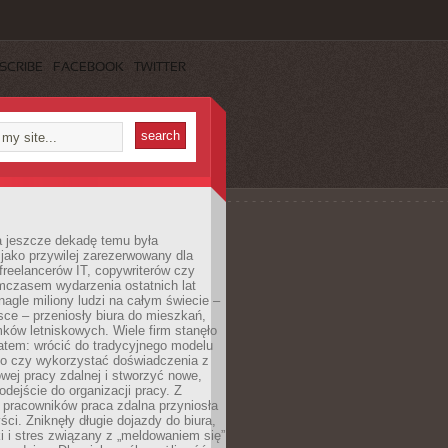
SCRIBE
FACEBOOK
TWITTER
a jeszcze dekadę temu była
jako przywilej zarezerwowany dla
 freelancerów IT, copywriterów czy
mczasem wydarzenia ostatnich lat
 nagle miliony ludzi na całym świecie –
ce – przeniosły biura do mieszkań,
ków letniskowych. Wiele firm stanęło
atem: wrócić do tradycyjnego modelu
go czy wykorzystać doświadczenia z
ej pracy zdalnej i stworzyć nowe,
dejście do organizacji pracy. Z
 pracowników praca zdalna przyniosła
ści. Zniknęły długie dojazdy do biura,
i i stres związany z „meldowaniem się”