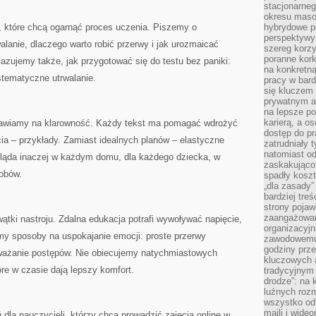
stacjonarne
okresu masow
, które chcą ogarnąć proces uczenia. Piszemy o
hybrydowe po
perspektywy
walanie, dlaczego warto robić przerwy i jak urozmaicać
szereg korzy
poranne kork
kazujemy także, jak przygotować się do testu bez paniki:
na konkretną
stematyczne utrwalanie.
pracy w bard
się kluczem
prywatnym a
na lepsze p
karierą, a o
awiamy na klarowność. Każdy tekst ma pomagać wdrożyć
dostęp do pr
ia – przykłady. Zamiast idealnych planów – elastyczne
zatrudniały 
natomiast od
ląda inaczej w każdym domu, dla każdego dziecka, w
zaskakująco
obów.
spadły koszt
„dla zasady”
bardziej tre
strony pojaw
zaangażowani
wątki nastroju. Zdalna edukacja potrafi wywoływać napięcie,
organizacyjn
my sposoby na uspokajanie emocji: proste przerwy
zawodowemu 
godziny prz
ważanie postępów. Nie obiecujemy natychmiastowych
kluczowych 
óre w czasie dają lepszy komfort.
tradycyjnym 
drodze”: na 
luźnych rozm
wszystko od
maili i wide
 dla nauczycieli, którzy chcą prowadzić zajęcia online w