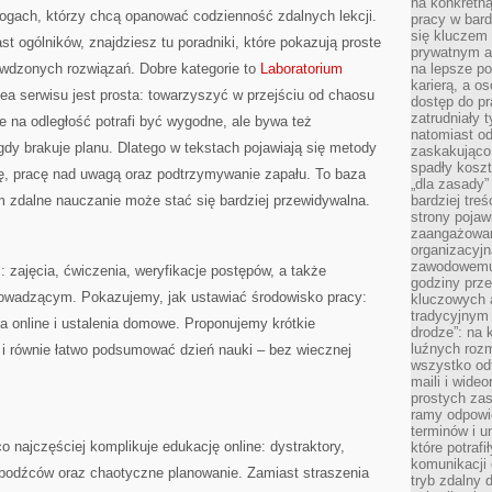
na konkretną
ogach, którzy chcą opanować codzienność zdalnych lekcji.
pracy w bard
się kluczem
ast ogólników, znajdziesz tu poradniki, które pokazują proste
prywatnym a
wdzonych rozwiązań. Dobre kategorie to
Laboratorium
na lepsze p
karierą, a o
a serwisu jest prosta: towarzyszyć w przejściu od chaosu
dostęp do pr
zatrudniały 
ie na odległość potrafi być wygodne, ale bywa też
natomiast od
gdy brakuje planu. Dlatego w tekstach pojawiają się metody
zaskakująco
spadły koszt
cję, pracę nad uwagą oraz podtrzymywanie zapału. To baza
„dla zasady”
rym zdalne nauczanie może stać się bardziej przewidywalna.
bardziej tre
strony pojaw
zaangażowani
organizacyjn
zawodowemu 
 zajęcia, ćwiczenia, weryfikacje postępów, a także
godziny prz
owadzącym. Pokazujemy, jak ustawiać środowisko pracy:
kluczowych 
tradycyjnym 
ia online i ustalenia domowe. Proponujemy krótkie
drodze”: na 
luźnych rozm
 i równie łatwo podsumować dzień nauki – bez wiecznej
wszystko od
maili i wide
prostych zas
ramy odpowie
terminów i u
najczęściej komplikuje edukację online: dystraktory,
które potraf
komunikacji 
e bodźców oraz chaotyczne planowanie. Zamiast straszenia
tryb zdalny d