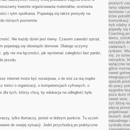
prostych zas
oruszamy kwestie organizowania materiałów, oceniania
ramy odpowie
terminów i u
ści i rytm spotkania. Pojawiają się także pomysły na
które potraf
 do różnych poziomów.
komunikacji 
tryb zdalny d
pojawiły się
Coaching pr
domu, szkole
zność. Nie każdy dzień jest równy. Czasem zawodzi sprzęt,
narzędzia d
m pojawiają się obowiązki domowe. Dlatego uczymy
zadaniach –
rynkiem. Wie
ić, gdy nie ma łączności, jak wyrównać zaległości bez paniki,
się, że istn
narzędzie, b
do przodu.
wyłącznie te
gdzie można 
nawet gotow
integrującyc
zez internet może być rozwojowa, o ile stoi za nią mądre
sposób post
sz treści o organizacji, o kompetencjach cyfrowych, o
do pracy potr
wygodne biur
s dla tych, którzy chcą, by edukacja na odległość była
poza duże m
nawet wsie, 
żyć bliżej n
więcej przes
projektować
biurach: dod
straszy, tylko tłumaczy, jesteś w dobrym punkcie. Tu uczeń
naturalnego
ane do swojej sytuacji. Jedni przychodzą po praktyczne
zyskała nową
zaprojektowa