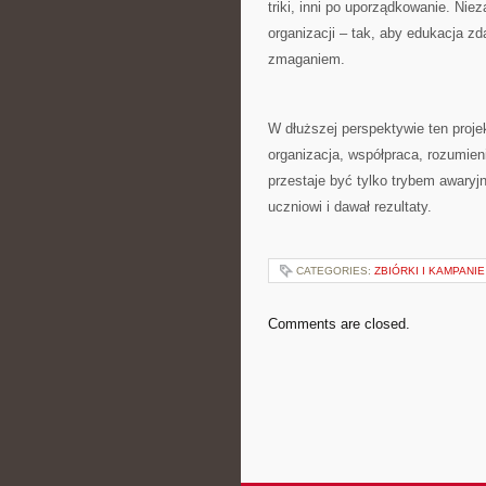
triki, inni po uporządkowanie. Nie
organizacji – tak, aby edukacja z
zmaganiem.
W dłuższej perspektywie ten projek
organizacja, współpraca, rozumien
przestaje być tylko trybem awaryjn
uczniowi i dawał rezultaty.
CATEGORIES:
ZBIÓRKI I KAMPANI
Comments are closed.