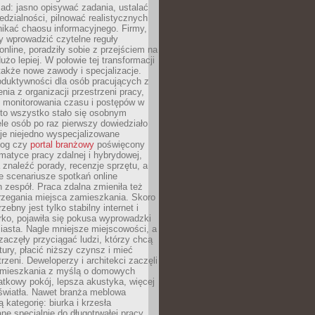
ad: jasno opisywać zadania, ustalać
dzialności, pilnować realistycznych
nikać chaosu informacyjnego. Firmy,
iły wprowadzić czytelne reguły
online, poradziły sobie z przejściem na
użo lepiej. W połowie tej transformacji
 także nowe zawody i specjalizacje.
oduktywności dla osób pracujących z
nia z organizacji przestrzeni pracy,
o monitorowania czasu i postępów w
 to wszystko stało się osobnym
le osób po raz pierwszy dowiedziało
ieje niejedno wyspecjalizowane
log czy
portal branżowy
poświęcony
matyce pracy zdalnej i hybrydowej,
znaleźć porady, recenzje sprzętu, a
e scenariusze spotkań online
h zespół. Praca zdalna zmieniła też
rzegania miejsca zamieszkania. Skoro
zebny jest tylko stabilny internet i
ko, pojawiła się pokusa wyprowadzki
iasta. Nagle mniejsze miejscowości, a
zaczęły przyciągać ludzi, którzy chcą
atury, płacić niższy czynsz i mieć
trzeni. Deweloperzy i architekci zaczęli
 mieszkania z myślą o domowych
atkowy pokój, lepsza akustyka, więcej
 światła. Nawet branża meblowa
 kategorię: biurka i krzesła
ne specjalnie do długotrwałej pracy