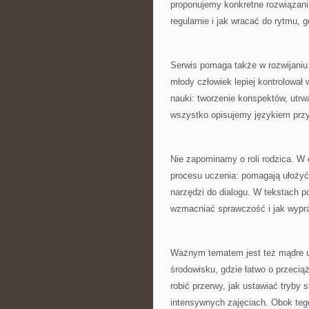
proponujemy konkretne rozwiązania
regularnie i jak wracać do rytmu, g
Serwis pomaga także w rozwijaniu
młody człowiek lepiej kontrolował
nauki: tworzenie konspektów, utrwa
wszystko opisujemy językiem przy
Nie zapominamy o roli rodzica. W e
procesu uczenia: pomagają ułożyć
narzędzi do dialogu. W tekstach 
wzmacniać sprawczość i jak wyprac
Ważnym tematem jest też mądre uż
środowisku, gdzie łatwo o przecią
robić przerwy, jak ustawiać tryby 
intensywnych zajęciach. Obok tego