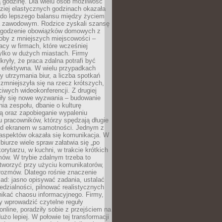
 godzinę. Dla wielu osób możliwość
ziej elastycznych godzinach okazała
 do lepszego balansu między życiem
 zawodowym. Rodzice zyskali szansę
ogodzenie obowiązków domowych z
soby z mniejszych miejscowości –
acy w firmach, które wcześniej
tylko w dużych miastach. Firmy
kryły, że praca zdalna potrafi być
 efektywna. W wielu przypadkach
y utrzymania biur, a liczba spotkań
 zmniejszyła się na rzecz krótszych,
ściwych wideokonferencji. Z drugiej
iły się nowe wyzwania – budowanie
a zespołu, dbanie o kulturę
ą oraz zapobieganie wypaleniu
pracowników, którzy spędzają długie
ed ekranem w samotności. Jednym z
aspektów okazała się komunikacja. W
biurze wiele spraw załatwia się „po
korytarzu, w kuchni, w trakcie krótkich
ów. W trybie zdalnym trzeba to
tworzyć przy użyciu komunikatorów,
orozmów. Dlatego rośnie znaczenie
ad: jasno opisywać zadania, ustalać
dzialności, pilnować realistycznych
nikać chaosu informacyjnego. Firmy,
iły wprowadzić czytelne reguły
online, poradziły sobie z przejściem na
użo lepiej. W połowie tej transformacji