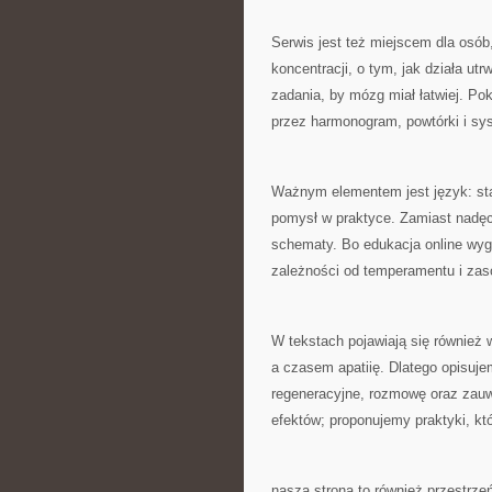
Serwis jest też miejscem dla osób
koncentracji, o tym, jak działa utr
zadania, by mózg miał łatwiej. Po
przez harmonogram, powtórki i sy
Ważnym elementem jest język: st
pomysł w praktyce. Zamiast nadęc
schematy. Bo edukacja online wyg
zależności od temperamentu i zas
W tekstach pojawiają się również 
a czasem apatiię. Dlatego opisuje
regeneracyjne, rozmowę oraz zau
efektów; proponujemy praktyki, kt
nasza strona to również przestrzeń