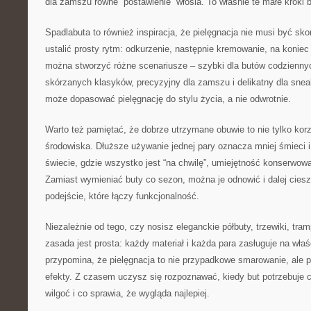
dla zamszu równe “postawienie” włosia. To właśnie te małe kroki 
Spadlabuta to również inspiracja, że pielęgnacja nie musi być s
ustalić prosty rytm: odkurzenie, następnie kremowanie, na koniec
można stworzyć różne scenariusze – szybki dla butów codziennyc
skórzanych klasyków, precyzyjny dla zamszu i delikatny dla sne
może dopasować pielęgnację do stylu życia, a nie odwrotnie.
Warto też pamiętać, że dobrze utrzymane obuwie to nie tylko korzyś
środowiska. Dłuższe używanie jednej pary oznacza mniej śmieci i
świecie, gdzie wszystko jest “na chwilę”, umiejętność konserwowa
Zamiast wymieniać buty co sezon, można je odnowić i dalej ciesz
podejście, które łączy funkcjonalność.
Niezależnie od tego, czy nosisz eleganckie półbuty, trzewiki, tram
zasada jest prosta: każdy materiał i każda para zasługuje na wła
przypomina, że pielęgnacja to nie przypadkowe smarowanie, ale pr
efekty. Z czasem uczysz się rozpoznawać, kiedy but potrzebuje c
wilgoć i co sprawia, że wygląda najlepiej.