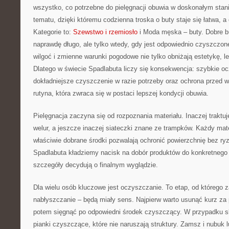
wszystko, co potrzebne do pielęgnacji obuwia w doskonałym stani
tematu, dzięki któremu codzienna troska o buty staje się łatwa, a
Kategorie to:
Szewstwo i rzemiosło
i Moda męska – buty. Dobre b
naprawdę długo, ale tylko wtedy, gdy jest odpowiednio czyszczone
wilgoć i zmienne warunki pogodowe nie tylko obniżają estetykę, le
Dlatego w świecie Spadlabuta liczy się konsekwencja: szybkie o
dokładniejsze czyszczenie w razie potrzeby oraz ochrona przed w
rutyna, która zwraca się w postaci lepszej kondycji obuwia.
Pielęgnacja zaczyna się od rozpoznania materiału. Inaczej traktuje
welur, a jeszcze inaczej siateczki znane ze trampków. Każdy mate
właściwie dobrane środki pozwalają ochronić powierzchnię bez ry
Spadlabuta kładziemy nacisk na dobór produktów do konkretnego 
szczegóły decydują o finalnym wyglądzie.
Dla wielu osób kluczowe jest oczyszczanie. To etap, od którego za
nabłyszczanie – będą miały sens. Najpierw warto usunąć kurz za
potem sięgnąć po odpowiedni środek czyszczący. W przypadku sk
pianki czyszczące, które nie naruszają struktury. Zamsz i nubuk 