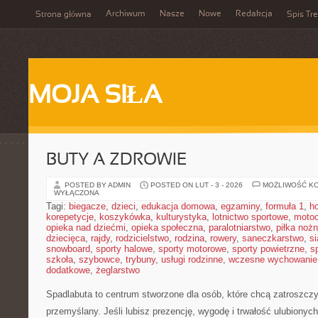
Archiwum
Nasze
Nowe
Redakcja
Strona główna
Spis Tre
MOJA SIŁA
BUTY A ZDROWIE
POSTED BY ADMIN
POSTED ON LUT - 3 - 2026
MOŻLIWOŚĆ K
WYŁĄCZONA
Tagi:
biegacze
,
dzieci
,
edukacja domowa
,
egzaminy
,
formuła 1
,
h
korepetycje
,
koszykówka
,
kulturystyka
,
lotnictwo sportowe
,
motoc
opieka nad dziećmi
,
opieka społeczna
,
paralotniarstwo
,
piłka noż
dziecięca
,
rajdy
,
rodzicielstwo
,
rodzina
,
rowery
,
saneczkarstwo
,
s
snowboard
,
sporty halowe
,
sporty motorowe
,
sporty powietrzne
,
s
szkoła
,
szybowce
,
trybuny
,
usługi rodzinne
,
wczesne wychowanie
dodatkowe
,
żeglarstwo
Spadlabuta to centrum stworzone dla osób, które chcą zatroszcz
przemyślany. Jeśli lubisz prezencję, wygodę i trwałość ulubionych