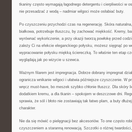
tkaniny często wymagają łagodnego detergentu i cierpliwości w osu
nie przesadzać z wodą – nadmiar wilgoci może osłabiać buty.
Po czyszczeniu przychodzi czas na regenerację. Skóra naturalna,
białkowa, potrzebuje tłuszczu, by zachować miękkość. Kremy, bal
wyrównać wykończenie, a przy okazji tworzą powłokę przed codzi
zależy Ci na efekcie eleganckiego połysku, możesz sięgnąć po w
wypracowanie połysku miękką ściereczką. To właśnie ten etap cz
wyglądają jak po wizycie u szewca.
Ważnym filarem jest impregnacja. Dobrze dobrany impregnat dział
ogranicza wnikanie wilgoci i ułatwia późniejsze czyszczenie. W 
wręcz must-have, bo meszek szybko chłonie tłuszcz. Dla skóry l
dodatkiem kremu, a dla tkanin – spokojem w deszczowe dni. Reg
sprawia, że sól i błoto nie zostawiają tak łatwo plam, a buty dłuż
charakter.
Nie da się mówić o pielęgnacji bez akcesoriów. To one często ro
czyszczeniem a staranną renowacją. Szczotki o różnej twardości, 