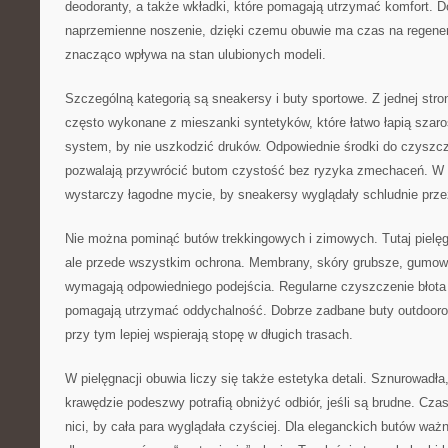
deodoranty, a także wkładki, które pomagają utrzymać komfort. D
naprzemienne noszenie, dzięki czemu obuwie ma czas na regenera
znacząco wpływa na stan ulubionych modeli.
Szczególną kategorią są sneakersy i buty sportowe. Z jednej stro
często wykonane z mieszanki syntetyków, które łatwo łapią szaroś
system, by nie uszkodzić druków. Odpowiednie środki do czyszcz
pozwalają przywrócić butom czystość bez ryzyka zmechaceń. W 
wystarczy łagodne mycie, by sneakersy wyglądały schludnie prze
Nie można pominąć butów trekkingowych i zimowych. Tutaj pielęgn
ale przede wszystkim ochrona. Membrany, skóry grubsze, gumowe
wymagają odpowiedniego podejścia. Regularne czyszczenie błota
pomagają utrzymać oddychalność. Dobrze zadbane buty outdooro
przy tym lepiej wspierają stopę w długich trasach.
W pielęgnacji obuwia liczy się także estetyka detali. Sznurowadła,
krawędzie podeszwy potrafią obniżyć odbiór, jeśli są brudne. Cz
nici, by cała para wyglądała czyściej. Dla eleganckich butów ważn