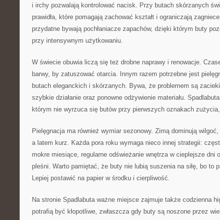
i irchy pozwalają kontrolować nacisk. Przy butach skórzanych świ
prawidła, które pomagają zachować kształt i ograniczają zagniec
przydatne bywają pochłaniacze zapachów, dzięki którym buty po
przy intensywnym użytkowaniu.
W świecie obuwia liczą się też drobne naprawy i renowacje. Cza
barwy, by zatuszować otarcia. Innym razem potrzebne jest pielę
butach eleganckich i skórzanych. Bywa, że problemem są zacieki 
szybkie działanie oraz ponowne odżywienie materiału. Spadlabuta
którym nie wyrzuca się butów przy pierwszych oznakach zużycia,
Pielęgnacja ma również wymiar sezonowy. Zimą dominują wilgoć, w
a latem kurz. Każda pora roku wymaga nieco innej strategii: czę
mokre miesiące, regularne odświeżanie wnętrza w cieplejsze dni o
pleśni. Warto pamiętać, że buty nie lubią suszenia na siłę, bo to 
Lepiej postawić na papier w środku i cierpliwość.
Na stronie Spadlabuta ważne miejsce zajmuje także codzienna h
potrafią być kłopotliwe, zwłaszcza gdy buty są noszone przez wiel