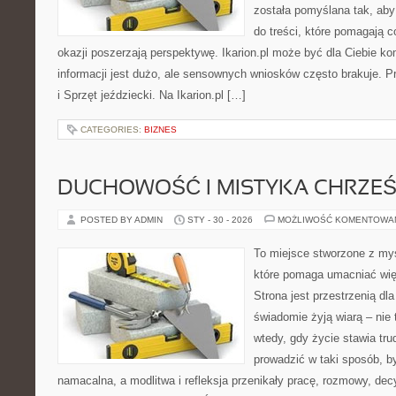
została pomyślana tak, aby
do treści, które pomagają c
okazji poszerzają perspektywę. Ikarion.pl może być dla Ciebie 
informacji jest dużo, ale sensownych wniosków często brakuje. Pr
i Sprzęt jeździecki. Na Ikarion.pl […]
CATEGORIES:
BIZNES
DUCHOWOŚĆ I MISTYKA CHRZEŚ
POSTED BY ADMIN
STY - 30 - 2026
MOŻLIWOŚĆ KOMENTOWA
To miejsce stworzone z myś
które pomaga umacniać wię
Strona jest przestrzenią dla
świadomie żyją wiarą – nie 
wtedy, gdy życie stawia trud
prowadzić w taki sposób, b
namacalna, a modlitwa i refleksja przenikały pracę, rozmowy, dec