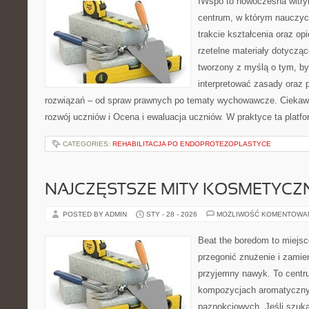
IWspo to nowoczesna witry
centrum, w którym nauczyci
trakcie kształcenia oraz o
rzetelne materiały dotycząc
tworzony z myślą o tym, by
interpretować zasady oraz
rozwiązań – od spraw prawnych po tematy wychowawcze. Ciekawe
rozwój uczniów i Ocena i ewaluacja uczniów. W praktyce ta platf
CATEGORIES:
REHABILITACJA PO ENDOPROTEZOPLASTYCE
NAJCZĘSTSZE MITY KOSMETYCZ
POSTED BY ADMIN
STY - 28 - 2026
MOŻLIWOŚĆ KOMENTOWA
Beat the boredom to miejsc
przegonić znużenie i zamie
przyjemny nawyk. To centru
kompozycjach aromatyczny
paznokciowych. Jeśli szukas