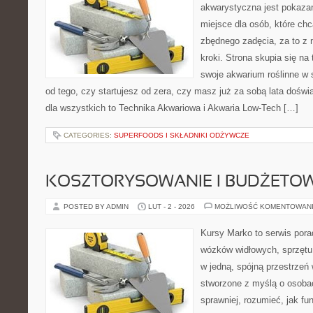
akwarystyczna jest pokazan
miejsce dla osób, które ch
zbędnego zadęcia, za to z
kroki. Strona skupia się na
swoje akwarium roślinne w s
od tego, czy startujesz od zera, czy masz już za sobą lata dośw
dla wszystkich to Technika Akwariowa i Akwaria Low-Tech […]
CATEGORIES:
SUPERFOODS I SKŁADNIKI ODŻYWCZE
KOSZTORYSOWANIE I BUDŻETO
POSTED BY ADMIN
LUT - 2 - 2026
MOŻLIWOŚĆ KOMENTOWAN
Kursy Marko to serwis pora
wózków widłowych, sprzętu
w jedną, spójną przestrzeń
stworzone z myślą o osobac
sprawniej, rozumieć, jak fu