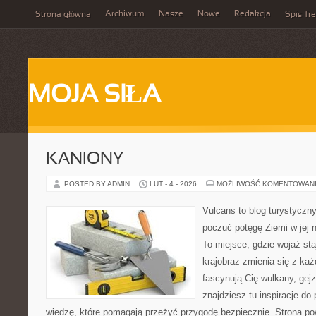
Archiwum
Nasze
Nowe
Redakcja
Strona główna
Spis Tre
MOJA SIŁA
KANIONY
POSTED BY ADMIN
LUT - 4 - 2026
MOŻLIWOŚĆ KOMENTOWAN
Vulcans to blog turystyczny
poczuć potęgę Ziemi w jej na
To miejsce, gdzie wojaż sta
krajobraz zmienia się z ka
fascynują Cię wulkany, gej
znajdziesz tu inspiracje do 
wiedzę, które pomagają przeżyć przygodę bezpiecznie. Strona po