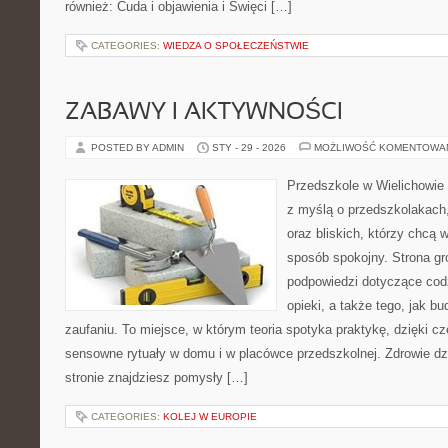
również: Cuda i objawienia i Święci […]
CATEGORIES:
WIEDZA O SPOŁECZEŃSTWIE
ZABAWY I AKTYWNOŚCI
POSTED BY ADMIN
STY - 29 - 2026
MOŻLIWOŚĆ KOMENTOWA
Przedszkole w Wielichowie 
z myślą o przedszkolakach
oraz bliskich, którzy chcą 
sposób spokojny. Strona g
podpowiedzi dotyczące cod
opieki, a także tego, jak b
zaufaniu. To miejsce, w którym teoria spotyka praktykę, dzięki c
sensowne rytuały w domu i w placówce przedszkolnej. Zdrowie dzi
stronie znajdziesz pomysły […]
CATEGORIES:
KOLEJ W EUROPIE