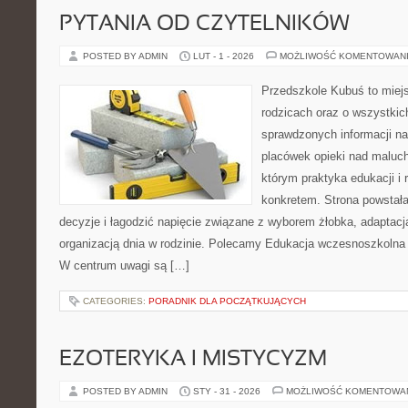
PYTANIA OD CZYTELNIKÓW
POSTED BY ADMIN
LUT - 1 - 2026
MOŻLIWOŚĆ KOMENTOWAN
Przedszkole Kubuś to miej
rodzicach oraz o wszystkic
sprawdzonych informacji na
placówek opieki nad maluch
którym praktyka edukacji i 
konkretem. Strona powstała
decyzje i łagodzić napięcie związane z wyborem żłobka, adaptacj
organizacją dnia w rodzinie. Polecamy Edukacja wczesnoszkolna
W centrum uwagi są […]
CATEGORIES:
PORADNIK DLA POCZĄTKUJĄCYCH
EZOTERYKA I MISTYCYZM
POSTED BY ADMIN
STY - 31 - 2026
MOŻLIWOŚĆ KOMENTOWA