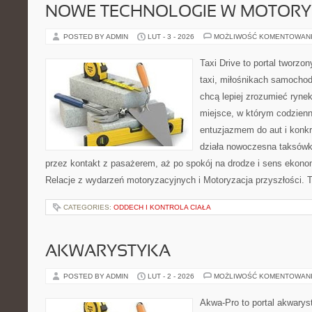
NOWE TECHNOLOGIE W MOTORY
POSTED BY ADMIN
LUT - 3 - 2026
MOŻLIWOŚĆ KOMENTOWAN
Taxi Drive to portal tworz
taxi, miłośnikach samochod
chcą lepiej zrozumieć ryne
miejsce, w którym codzienn
entuzjazmem do aut i konkr
działa nowoczesna taksówk
przez kontakt z pasażerem, aż po spokój na drodze i sens ekono
Relacje z wydarzeń motoryzacyjnych i Motoryzacja przyszłości. T
CATEGORIES:
ODDECH I KONTROLA CIAŁA
AKWARYSTYKA
POSTED BY ADMIN
LUT - 2 - 2026
MOŻLIWOŚĆ KOMENTOWAN
Akwa-Pro to portal akwarys