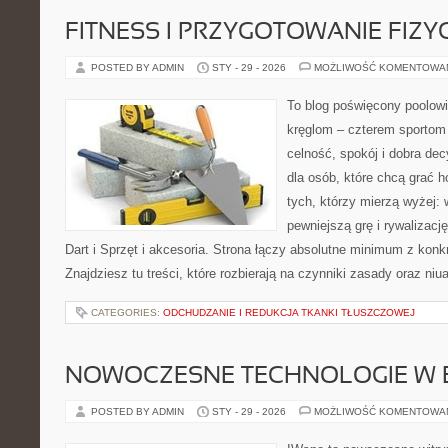
FITNESS I PRZYGOTOWANIE FIZY
POSTED BY ADMIN
STY - 29 - 2026
MOŻLIWOŚĆ KOMENTOWA
To blog poświęcony poolowi
kręglom – czterem sportom p
celność, spokój i dobra dec
dla osób, które chcą grać h
tych, którzy mierzą wyżej:
pewniejszą grę i rywalizac
Dart i Sprzęt i akcesoria. Strona łączy absolutne minimum z kon
Znajdziesz tu treści, które rozbierają na czynniki zasady oraz niu
CATEGORIES:
ODCHUDZANIE I REDUKCJA TKANKI TŁUSZCZOWEJ
NOWOCZESNE TECHNOLOGIE W 
POSTED BY ADMIN
STY - 29 - 2026
MOŻLIWOŚĆ KOMENTOWA