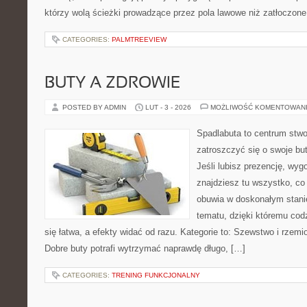
którzy wolą ścieżki prowadzące przez pola lawowe niż zatłoczone 
CATEGORIES:
PALMTREEVIEW
BUTY A ZDROWIE
POSTED BY ADMIN
LUT - 3 - 2026
MOŻLIWOŚĆ KOMENTOWAN
Spadlabuta to centrum stwo
zatroszczyć się o swoje bu
Jeśli lubisz prezencję, wygo
znajdziesz tu wszystko, co 
obuwia w doskonałym stanie
tematu, dzięki któremu codz
się łatwa, a efekty widać od razu. Kategorie to: Szewstwo i rzem
Dobre buty potrafi wytrzymać naprawdę długo, […]
CATEGORIES:
TRENING FUNKCJONALNY