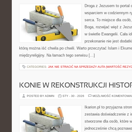
Droga z Jezusem to portal 
wsparciem w codziennym ry
serca. To miejsce dla osób,
Boga, rozwijać więź z Jez
w świetle Ewangelii. Cała i
przekonanie nie jest dodatk
którą można iść chwila po chwili. Warto przeczytać Islam i Ekume
międzyreligijny. Na łamach tego serwisu […]
CATEGORIES:
JAK NIE STRACIĆ NA SPRZEDAŻY AUTA (WARTOŚĆ REZY
KONIE W REKONSTRUKCJI HISTO
POSTED BY ADMIN
STY - 30 - 2026
MOŻLIWOŚĆ KOMENTOWA
Ikarion.pl to przyjazna stro
zestawia doświadczenie z i
stworzone dla osób, które w
jednocześnie chcą poznawa