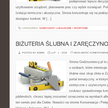
podejmować lepsze decyzje
użytkowanie urządzeń, planowanie prac czy wybór rozwiązań. Pole
Izolacja termiczna i akustyczna. Strona koncentruje się na prakt
dostajesz konkret. W […]
CATEGORIES:
SAMOCHODY LUKSUSOWE I SPORTOWE
BIŻUTERIA ŚLUBNA I ZARĘCZYN
POSTED BY ADMIN
LUT - 1 - 2026
MOŻLIWOŚĆ KOMENTOWAN
Strona Godziszewscy.pl to 
o osobach, które interesuje
ślubne oraz skup złota w Z
portal tematyczny, w który
estetyczne z użytecznymi 
szukasz sprawdzonego ko
jubilerskich, chcesz lepiej zrozumieć oznaczenia na wyrobach al
ten serwis jest dla Ciebie. Nowości na stronie Konserwacja i Pielęg