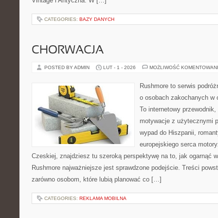
Vintage i Antyczna. W […]
CATEGORIES:
BAZY DANYCH
CHORWACJA
POSTED BY ADMIN
LUT - 1 - 2026
MOŻLIWOŚĆ KOMENTOWAN
Rushmore to serwis podróżn
o osobach zakochanych w 
To internetowy przewodnik,
motywacje z użytecznymi po
wypad do Hiszpanii, romant
europejskiego serca motoryza
Czeskiej, znajdziesz tu szeroką perspektywę na to, jak ogarnąć 
Rushmore najważniejsze jest sprawdzone podejście. Treści pows
zarówno osobom, które lubią planować co […]
CATEGORIES:
REKLAMA MOBILNA