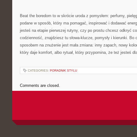
Beat the boredom to w skrócie uroda z pomysłem: perfumy, pielęg
podane w sposób, który ma pomagać, inspirować i dodawać energii
jesteś na etapie pierwszej rutyny, czy po prostu chcesz odkryć 
codzienność, znajdziesz tu słowa-klucze, pomysły i kierunki. B
sposobem na znużenie jest mała zmiana: inny zapach, nowy kolo
który daje komfort, albo rytuał, który przypomina, że też jesteś 
CATEGORIES:
PORADNIK STYLU
Comments are closed.