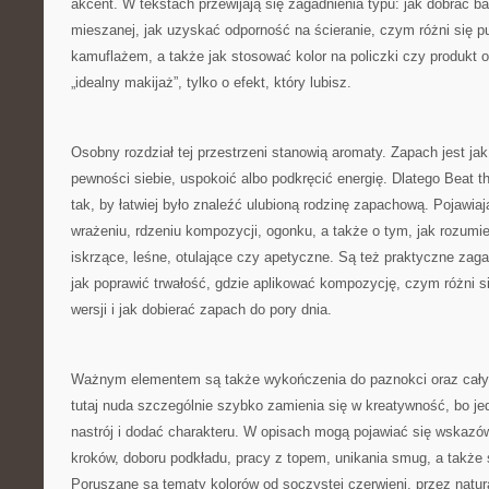
akcent. W tekstach przewijają się zagadnienia typu: jak dobrać b
mieszanej, jak uzyskać odporność na ścieranie, czym różni się p
kamuflażem, a także jak stosować kolor na policzki czy produkt o
„idealny makijaż”, tylko o efekt, który lubisz.
Osobny rozdział tej przestrzeni stanowią aromaty. Zapach jest jak 
pewności siebie, uspokoić albo podkręcić energię. Dlatego Beat 
tak, by łatwiej było znaleźć ulubioną rodzinę zapachową. Pojawia
wrażeniu, rdzeniu kompozycji, ogonku, a także o tym, jak rozumie
iskrzące, leśne, otulające czy apetyczne. Są też praktyczne zaga
jak poprawić trwałość, gdzie aplikować kompozycję, czym różni si
wersji i jak dobierać zapach do pory dnia.
Ważnym elementem są także wykończenia do paznokci oraz cały t
tutaj nuda szczególnie szybko zamienia się w kreatywność, bo jed
nastrój i dodać charakteru. W opisach mogą pojawiać się wskaz
kroków, doboru podkładu, pracy z topem, unikania smug, a także
Poruszane są tematy kolorów od soczystej czerwieni, przez natura