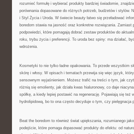
rozumieć formułę i wybierać produkty bardziej świadomie, znajdzie
porównania dopasowane do różnych potrzeb, budżetów i stylów. 
i Styl Życia i Uroda. W świecie beauty łatwo się przeładować info
boredom stawia na jasność oraz konkretne rozwiązania. Zamiast p
podpowiedzi, które pomagają dobrać zestaw produktów do aktualn
roku, trybu życia i preferencji. To uroda bez spiny: ma działać, b
wdrożenia.
Kosmetyki to nie tylko ładne opakowania. To przede wszystkim skł
skórę i włosy. W opisach i tematach przewija się więc język, który
sensownym wyjaśnieniem. Możesz trafić na treści o tym, jak czyt
różnią się emolienty, jak działa kwas hialuronowy, co daje niacyna,
spółkę, a kiedy lepiej postawić na regenerację. Pojawiają się też 
hydrolipidową, bo to ona często decyduje o tym, czy pielęgnacja p
Beat the boredom to również świat upiększania, rozumianego jako
podejście, które pomaga dopasować produkty do efektu: od natur