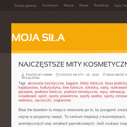
Archiwum
Nasze
Nowe
Redakcja
Strona główna
Spis Tre
MOJA SIŁA
NAJCZĘSTSZE MITY KOSMETYCZ
POSTED BY ADMIN
POSTED ON STY - 28 - 2026
MOŻLIWOŚĆ 
WYŁĄCZONA
Tagi:
akcesoria turystyczne
,
bagaże
,
bilety lotnicze
,
biura podróży
kajakarstwo
,
kulturystyka
,
linie lotnicze
,
lotniska
,
narty
,
nurkowan
pływanie
,
podróże lotnicze
,
podróże tematyczne
,
rejsy
,
rekreacja
,
snowboard
,
sport
,
sporty powietrzne
,
sporty wodne
,
sporty zimow
wellness
,
wycieczki
,
żeglarstwo
Beat the boredom to miejsce stworzone po to, by przegonić znuże
rutynę w przyjemny nawyk. To centrum inspiracji o kosmetykach
aromatycznych oraz emaliach paznokciowych. Jeśli szukasz inspir