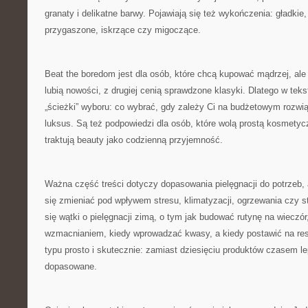
granaty i delikatne barwy. Pojawiają się też wykończenia: gładkie
przygaszone, iskrzące czy migoczące.
Beat the boredom jest dla osób, które chcą kupować mądrzej, ale 
lubią nowości, z drugiej cenią sprawdzone klasyki. Dlatego w teks
„ścieżki” wyboru: co wybrać, gdy zależy Ci na budżetowym rozwią
luksus. Są też podpowiedzi dla osób, które wolą prostą kosmetyczk
traktują beauty jako codzienną przyjemność.
Ważna część treści dotyczy dopasowania pielęgnacji do potrzeb, 
się zmieniać pod wpływem stresu, klimatyzacji, ogrzewania czy st
się wątki o pielęgnacji zimą, o tym jak budować rutynę na wieczór
wzmacnianiem, kiedy wprowadzać kwasy, a kiedy postawić na rese
typu prosto i skutecznie: zamiast dziesięciu produktów czasem lep
dopasowane.