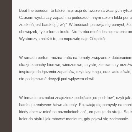
Beat the boredom to także inspiracja do tworzenia własnych rytua
Czasem wystarczy zapach na poduszce, innym razem lekki perfum 
że dzień jest bardziej „Twój”. W treściach przewija się pomysł, że 
obowiązek, tylko forma troski. Nie trzeba mieć idealnej łazienki a
Wystarczy znaleźć to, co naprawdę daje Ci spokój.
W ramach perfum można trafić na tematy związane z dobieranie
okazji: zapachy biurowe, wieczorowe, czyste, zimowe czy orzeźwi
inspiracje do łączenia zapachów, czyli layeringu, oraz wskazówki
nie podejmować decyzji pod wpływem chwili.
W temacie paznokci znajdziesz podejście „od podstaw”, czyli jak 
bardziej kreatywne: łatwe akcenty. Pojawiają się pomysły na manic
kiedy chcesz mieć na paznokciach coś, co pasuje do stroju. Są t
kolor do stylu i jak ratować manicure, gdy pojawi się zadrapanie.