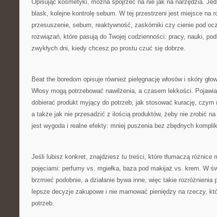
Opisując kosmetyki, można spojrzeć na nie jak na narzędzia. Je
blask, kolejne kontrolę sebum. W tej przestrzeni jest miejsce n
przesuszenie, sebum, reaktywność, zaskórniki czy cienie pod ocz
rozwiązań, które pasują do Twojej codzienności: pracy, nauki, pod
zwykłych dni, kiedy chcesz po prostu czuć się dobrze.
Beat the boredom opisuje również pielęgnację włosów i skóry gło
Włosy mogą potrzebować nawilżenia, a czasem lekkości. Pojawiają
dobierać produkt myjący do potrzeb, jak stosować kurację, czym r
a także jak nie przesadzić z ilością produktów, żeby nie zrobić 
jest wygoda i realne efekty: mniej puszenia bez zbędnych komplik
Jeśli lubisz konkret, znajdziesz tu treści, które tłumaczą różnice
pojęciami: perfumy vs. mgiełka, baza pod makijaż vs. krem. W św
brzmieć podobnie, a działanie bywa inne, więc takie rozróżnieni
lepsze decyzje zakupowe i nie marnować pieniędzy na rzeczy, któ
potrzeb.