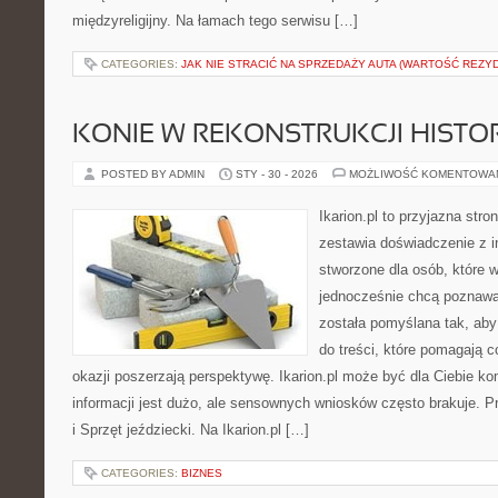
międzyreligijny. Na łamach tego serwisu […]
CATEGORIES:
JAK NIE STRACIĆ NA SPRZEDAŻY AUTA (WARTOŚĆ REZY
KONIE W REKONSTRUKCJI HISTO
POSTED BY ADMIN
STY - 30 - 2026
MOŻLIWOŚĆ KOMENTOWA
Ikarion.pl to przyjazna stro
zestawia doświadczenie z i
stworzone dla osób, które w
jednocześnie chcą poznawa
została pomyślana tak, aby
do treści, które pomagają c
okazji poszerzają perspektywę. Ikarion.pl może być dla Ciebie 
informacji jest dużo, ale sensownych wniosków często brakuje. Pr
i Sprzęt jeździecki. Na Ikarion.pl […]
CATEGORIES:
BIZNES