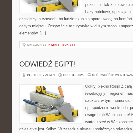
poziomie. Tak kluczowe ele
bazy hotelowe, spełniają n
dzisiejszych czasach, bo ludzie skupiają sporą uwagę na komfort 
danym miejscu. Oczywiście to turystyka w dużym stopniu napędz
elementów, […]
CATEGORIES:
KWIATY I BUKIETY
ODWIEDŹ EGIPT!
POSTED BY ADMIN
GRU - 3 - 2025
MOŻLIWOŚĆ KOMENTOWAN
Odkryj piękno Rosji! Z cał
rewelacyjnym regionem nasz
szukasz w tym momencie in
np. spędzenie weekendu, ja
uwagę brać Wielkopolskę! N
warto ujrzeć w Wielkopols
dziesiątkę jest Kalisz. W zasadzie niewielu podróżnych odwiedza 