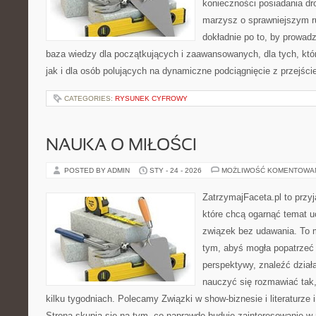
konieczności posiadania dro
marzysz o sprawniejszym ru
dokładnie po to, by prowadz
baza wiedzy dla początkujących i zaawansowanych, dla tych, któ
jak i dla osób polujących na dynamiczne podciągnięcie z przejście
CATEGORIES:
RYSUNEK CYFROWY
NAUKA O MIŁOŚCI
POSTED BY ADMIN
STY - 24 - 2026
MOŻLIWOŚĆ KOMENTOWA
ZatrzymajFaceta.pl to przyj
które chcą ogarnąć temat 
związek bez udawania. To 
tym, abyś mogła popatrzeć 
perspektywy, znaleźć dział
nauczyć się rozmawiać tak,
kilku tygodniach. Polecamy Związki w show-biznesie i literaturze
Strona skupia się na tym, co naprawdę buduje zainteresowanie w r