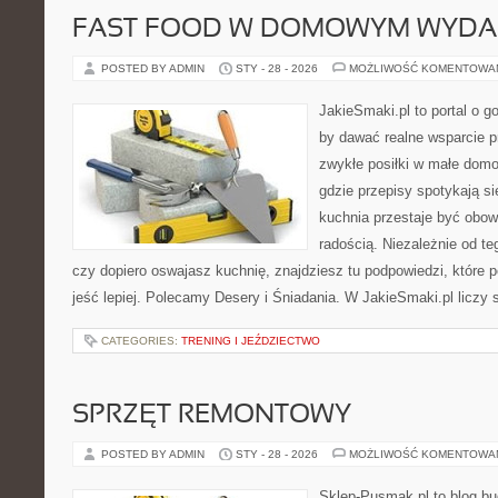
FAST FOOD W DOMOWYM WYDA
POSTED BY ADMIN
STY - 28 - 2026
MOŻLIWOŚĆ KOMENTOWA
JakieSmaki.pl to portal o g
by dawać realne wsparcie p
zwykłe posiłki w małe domo
gdzie przepisy spotykają si
kuchnia przestaje być obowi
radością. Niezależnie od te
czy dopiero oswajasz kuchnię, znajdziesz tu podpowiedzi, które 
jeść lepiej. Polecamy Desery i Śniadania. W JakieSmaki.pl liczy 
CATEGORIES:
TRENING I JEŹDZIECTWO
SPRZĘT REMONTOWY
POSTED BY ADMIN
STY - 28 - 2026
MOŻLIWOŚĆ KOMENTOWA
Sklep-Pusmak.pl to blog b