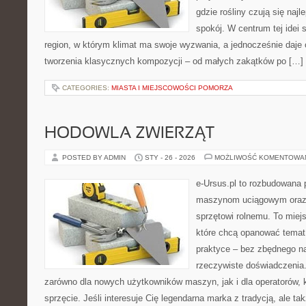
gdzie rośliny czują się najl
spokój. W centrum tej idei s
region, w którym klimat ma swoje wyzwania, a jednocześnie daje
tworzenia klasycznych kompozycji – od małych zakątków po […]
CATEGORIES:
MIASTA I MIEJSCOWOŚCI POMORZA
HODOWLA ZWIERZĄT
POSTED BY ADMIN
STY - 26 - 2026
MOŻLIWOŚĆ KOMENTOWA
e-Ursus.pl to rozbudowana 
maszynom uciągowym oraz 
sprzętowi rolnemu. To miej
które chcą opanować temat
praktyce – bez zbędnego na
rzeczywiste doświadczenia.
zarówno dla nowych użytkowników maszyn, jak i dla operatorów, kt
sprzęcie. Jeśli interesuje Cię legendarna marka z tradycją, ale ta