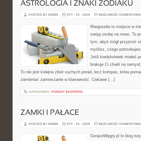
ASTROLOGIA I ZNAKI ZODIAKU
POSTED BY ADMIN
STY - 25 - 2026
MOŻLIWOŚĆ KOMENTOWA
Margoseila to miejsce w in
swoją osobę na nowo. To po
tym, abyś mógł przyjrzeć si
myślisz, czego potrzebujes
Jeśli kiedykolwiek miałeś 
brakuje Ci chwili na namysł,
To nie jest kolejna zbiór suchych porad, lecz kompas, która pom
zamieniać zamieszanie w klarowność. Ciekawe […]
CATEGORIES:
PORADY EKSPERTA
ZAMKI I PAŁACE
POSTED BY ADMIN
STY - 25 - 2026
MOŻLIWOŚĆ KOMENTOWA
GorąceWęgry.pl to blog tury