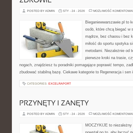
ZDROWIE
POSTED BY ADMIN
STY - 24 - 2026
MOŻLIWOŚĆ KOMENTOWA
Bieganiewwarszawie.pl to 
osób, które chcą biegać w s
mądrze, bez chaosu i bez ko
miłość do sportu spotyka s
metodami. Niezależnie od t
pierwsze kroki na trasie, c
nogach, znajdziesz tu poradniki pomagające poprawić tempo, zadb
zbudować stabilną bazę. Ciekawe kategorie to Regeneracja i sen i
CATEGORIES:
EXCELRAPORT
PRZYNĘTY I ZANĘTY
POSTED BY ADMIN
STY - 24 - 2026
MOŻLIWOŚĆ KOMENTOWA
MOCZYKIJE to niezależny wo
powstał po to, aby łączyć 