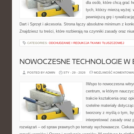
dla osób, które chcą grać h
tych, którzy mierzą wyżej:
pewniejszą grę i rywalizac
Dart i Sprzęt i akcesoria. Strona łączy absolutne minimum z kon
Znajdziesz tu treści, które rozbierają na czynniki zasady oraz niu
CATEGORIES:
ODCHUDZANIE I REDUKCJA TKANKI TŁUSZCZOWEJ
NOWOCZESNE TECHNOLOGIE W 
POSTED BY ADMIN
STY - 29 - 2026
MOŻLIWOŚĆ KOMENTOWA
IWspo to nowoczesna witry
centrum, w którym nauczyci
trakcie kształcenia oraz o
rzetelne materiały dotycząc
tworzony z myślą o tym, by
interpretować zasady oraz
rozwiązań – od spraw prawnych po tematy wychowawcze. Ciekawe