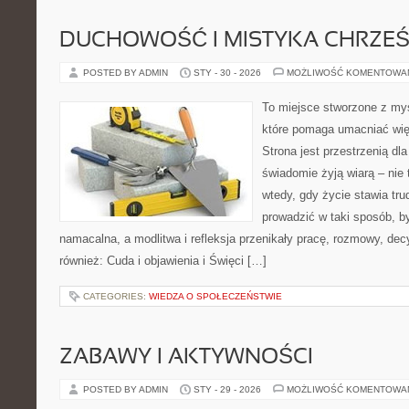
DUCHOWOŚĆ I MISTYKA CHRZEŚ
POSTED BY ADMIN
STY - 30 - 2026
MOŻLIWOŚĆ KOMENTOWA
To miejsce stworzone z myś
które pomaga umacniać wię
Strona jest przestrzenią dla
świadomie żyją wiarą – nie 
wtedy, gdy życie stawia trud
prowadzić w taki sposób, b
namacalna, a modlitwa i refleksja przenikały pracę, rozmowy, dec
również: Cuda i objawienia i Święci […]
CATEGORIES:
WIEDZA O SPOŁECZEŃSTWIE
ZABAWY I AKTYWNOŚCI
POSTED BY ADMIN
STY - 29 - 2026
MOŻLIWOŚĆ KOMENTOWA