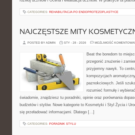
rozwój uczniów i Ocena i ewaluacja uczniów. W praktyce ta platf
CATEGORIES:
REHABILITACJA PO ENDOPROTEZOPLASTYCE
NAJCZĘSTSZE MITY KOSMETYCZ
POSTED BY ADMIN
STY - 28 - 2026
MOŻLIWOŚĆ KOMENTOWA
Beat the boredom to miejsc
przegonić znużenie i zamie
przyjemny nawyk. To centru
kompozycjach aromatyczny
paznokciowych. Jeśli szukas
rozumieć formułę i wybierać
świadomie, znajdziesz tu poradniki, opinie oraz porównania dopa
budżetów i stylów. Nowe kategorie to Kosmetyki i Styl Życia i Ur
się przeładować informacjami. Dlatego […]
CATEGORIES:
PORADNIK STYLU