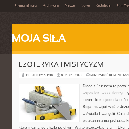
Archiwum
Nasze
Nowe
Redakcja
Strona główna
Spis Tre
MOJA SIŁA
EZOTERYKA I MISTYCYZM
POSTED BY ADMIN
STY - 31 - 2026
MOŻLIWOŚĆ KOMENTOWA
Droga z Jezusem to portal 
wsparciem w codziennym ry
serca. To miejsce dla osób,
Boga, rozwijać więź z Jez
w świetle Ewangelii. Cała i
przekonanie nie jest dodatk
którą można iść chwila po chwili. Warto przeczytać Islam i Ekume