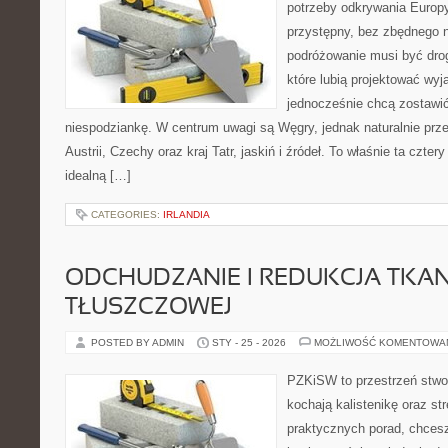
potrzeby odkrywania Europ
przystępny, bez zbędnego n
podróżowanie musi być drog
które lubią projektować wyj
jednocześnie chcą zostawić
niespodziankę. W centrum uwagi są Węgry, jednak naturalnie przew
Austrii, Czechy oraz kraj Tatr, jaskiń i źródeł. To właśnie ta czter
idealną […]
CATEGORIES:
IRLANDIA
ODCHUDZANIE I REDUKCJA TKAN
TŁUSZCZOWEJ
POSTED BY ADMIN
STY - 25 - 2026
MOŻLIWOŚĆ KOMENTOWA
PZKiSW to przestrzeń stwor
kochają kalistenikę oraz st
praktycznych porad, chces