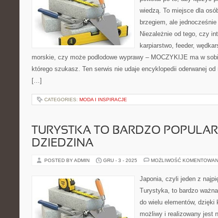
wiedzą. To miejsce dla osó
brzegiem, ale jednocześnie 
Niezależnie od tego, czy inte
karpiarstwo, feeder, wędk
morskie, czy może podlodowe wyprawy – MOCZYKIJE ma w sobie 
którego szukasz. Ten serwis nie udaje encyklopedii oderwanej od r
[…]
CATEGORIES:
MODA I INSPIRACJE
TURYSTKA TO BARDZO POPULA
DZIEDZINA
POSTED BY ADMIN
GRU - 3 - 2025
MOŻLIWOŚĆ KOMENTOWAN
Japonia, czyli jeden z najp
Turystyka, to bardzo ważna 
do wielu elementów, dzięki k
możliwy i realizowany jest