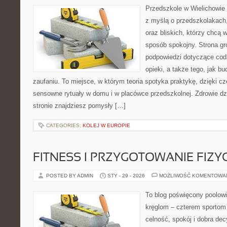
Przedszkole w Wielichowie 
z myślą o przedszkolakach
oraz bliskich, którzy chcą 
sposób spokojny. Strona g
podpowiedzi dotyczące cod
opieki, a także tego, jak b
zaufaniu. To miejsce, w którym teoria spotyka praktykę, dzięki c
sensowne rytuały w domu i w placówce przedszkolnej. Zdrowie dzi
stronie znajdziesz pomysły […]
CATEGORIES:
KOLEJ W EUROPIE
FITNESS I PRZYGOTOWANIE FIZY
POSTED BY ADMIN
STY - 29 - 2026
MOŻLIWOŚĆ KOMENTOWA
To blog poświęcony poolowi
kręglom – czterem sportom p
celność, spokój i dobra dec