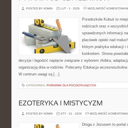
POSTED BY ADMIN
LUT - 1 - 2026
MOŻLIWOŚĆ KOMENTOWAN
Przedszkole Kubuś to miej
rodzicach oraz o wszystkic
sprawdzonych informacji na
placówek opieki nad maluch
którym praktyka edukacji i 
konkretem. Strona powstała
decyzje i łagodzić napięcie związane z wyborem żłobka, adaptacj
organizacją dnia w rodzinie. Polecamy Edukacja wczesnoszkolna
W centrum uwagi są […]
CATEGORIES:
PORADNIK DLA POCZĄTKUJĄCYCH
EZOTERYKA I MISTYCYZM
POSTED BY ADMIN
STY - 31 - 2026
MOŻLIWOŚĆ KOMENTOWA
Droga z Jezusem to portal 