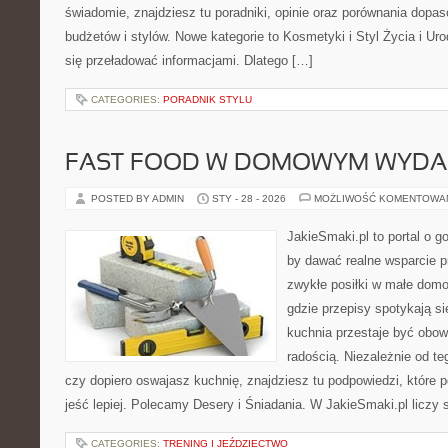
świadomie, znajdziesz tu poradniki, opinie oraz porównania dopa
budżetów i stylów. Nowe kategorie to Kosmetyki i Styl Życia i Ur
się przeładować informacjami. Dlatego […]
CATEGORIES:
PORADNIK STYLU
FAST FOOD W DOMOWYM WYDA
POSTED BY ADMIN
STY - 28 - 2026
MOŻLIWOŚĆ KOMENTOWA
JakieSmaki.pl to portal o g
by dawać realne wsparcie p
zwykłe posiłki w małe domo
gdzie przepisy spotykają si
kuchnia przestaje być obowi
radością. Niezależnie od te
czy dopiero oswajasz kuchnię, znajdziesz tu podpowiedzi, które 
jeść lepiej. Polecamy Desery i Śniadania. W JakieSmaki.pl liczy 
CATEGORIES:
TRENING I JEŹDZIECTWO