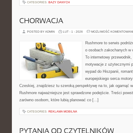
CATEGORIES:
BAZY DANYCH
CHORWACJA
POSTED BY ADMIN
LUT - 1 - 2026
MOŻLIWOŚĆ KOMENTOWAN
Rushmore to serwis podróżn
o osobach zakochanych w 
To internetowy przewodnik,
motywacje z użytecznymi po
wypad do Hiszpanii, romant
europejskiego serca motoryza
Czeskiej, znajdziesz tu szeroką perspektywę na to, jak ogarnąć 
Rushmore najważniejsze jest sprawdzone podejście. Treści pows
zarówno osobom, które lubią planować co […]
CATEGORIES:
REKLAMA MOBILNA
PYTANIA OD CZYTELNIKÓW