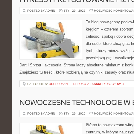
FITNESS I PRZYGOTOWANIE FIZY
POSTED BY ADMIN
STY - 29 - 2026
MOŻLIWOŚĆ KOMENTOWA
To blog poświęcony poolowi
kręglom – czterem sportom p
celność, spokój i dobra dec
dla osób, które chcą grać h
tych, którzy mierzą wyżej:
pewniejszą grę i rywalizac
Dart i Sprzęt i akcesoria. Strona łączy absolutne minimum z kon
Znajdziesz tu treści, które rozbierają na czynniki zasady oraz niu
CATEGORIES:
ODCHUDZANIE I REDUKCJA TKANKI TŁUSZCZOWEJ
NOWOCZESNE TECHNOLOGIE W 
POSTED BY ADMIN
STY - 29 - 2026
MOŻLIWOŚĆ KOMENTOWA
IWspo to nowoczesna witry
centrum, w którym nauczyci