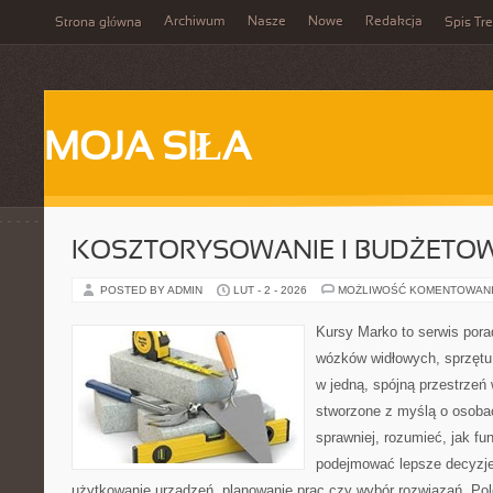
Archiwum
Nasze
Nowe
Redakcja
Strona główna
Spis Tre
MOJA SIŁA
KOSZTORYSOWANIE I BUDŻETO
POSTED BY ADMIN
LUT - 2 - 2026
MOŻLIWOŚĆ KOMENTOWAN
Kursy Marko to serwis pora
wózków widłowych, sprzętu
w jedną, spójną przestrzeń
stworzone z myślą o osobac
sprawniej, rozumieć, jak fu
podejmować lepsze decyzje
użytkowanie urządzeń, planowanie prac czy wybór rozwiązań. Pole