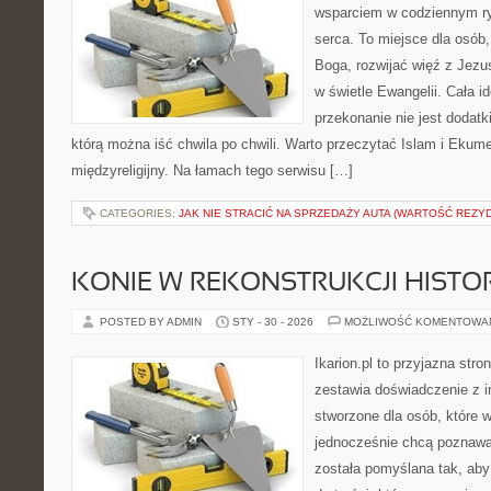
wsparciem w codziennym ry
serca. To miejsce dla osób,
Boga, rozwijać więź z Jez
w świetle Ewangelii. Cała i
przekonanie nie jest dodatk
którą można iść chwila po chwili. Warto przeczytać Islam i Ekume
międzyreligijny. Na łamach tego serwisu […]
CATEGORIES:
JAK NIE STRACIĆ NA SPRZEDAŻY AUTA (WARTOŚĆ REZY
KONIE W REKONSTRUKCJI HISTO
POSTED BY ADMIN
STY - 30 - 2026
MOŻLIWOŚĆ KOMENTOWA
Ikarion.pl to przyjazna stro
zestawia doświadczenie z i
stworzone dla osób, które w
jednocześnie chcą poznawa
została pomyślana tak, aby