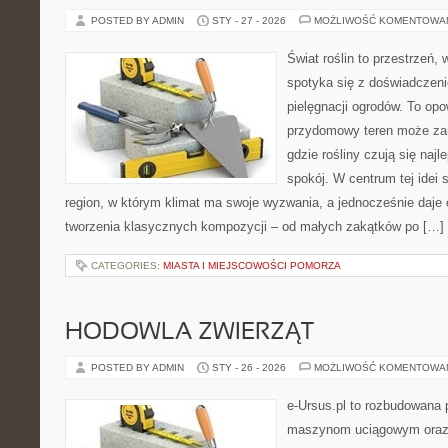
POSTED BY ADMIN
STY - 27 - 2026
MOŻLIWOŚĆ KOMENTOWA
Świat roślin to przestrzeń, 
spotyka się z doświadczeni
pielęgnacji ogrodów. To opo
przydomowy teren może zam
gdzie rośliny czują się najl
spokój. W centrum tej idei s
region, w którym klimat ma swoje wyzwania, a jednocześnie daje
tworzenia klasycznych kompozycji – od małych zakątków po […]
CATEGORIES:
MIASTA I MIEJSCOWOŚCI POMORZA
HODOWLA ZWIERZĄT
POSTED BY ADMIN
STY - 26 - 2026
MOŻLIWOŚĆ KOMENTOWA
e-Ursus.pl to rozbudowana 
maszynom uciągowym oraz 