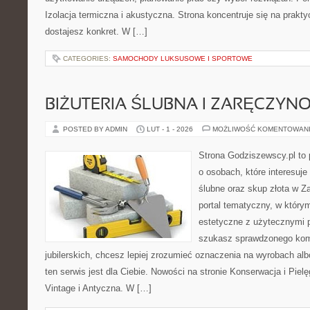
Izolacja termiczna i akustyczna. Strona koncentruje się na prakt
dostajesz konkret. W […]
CATEGORIES:
SAMOCHODY LUKSUSOWE I SPORTOWE
BIŻUTERIA ŚLUBNA I ZARĘCZYN
POSTED BY ADMIN
LUT - 1 - 2026
MOŻLIWOŚĆ KOMENTOWAN
Strona Godziszewscy.pl to 
o osobach, które interesuje
ślubne oraz skup złota w Z
portal tematyczny, w który
estetyczne z użytecznymi 
szukasz sprawdzonego ko
jubilerskich, chcesz lepiej zrozumieć oznaczenia na wyrobach al
ten serwis jest dla Ciebie. Nowości na stronie Konserwacja i Pielęg
Vintage i Antyczna. W […]