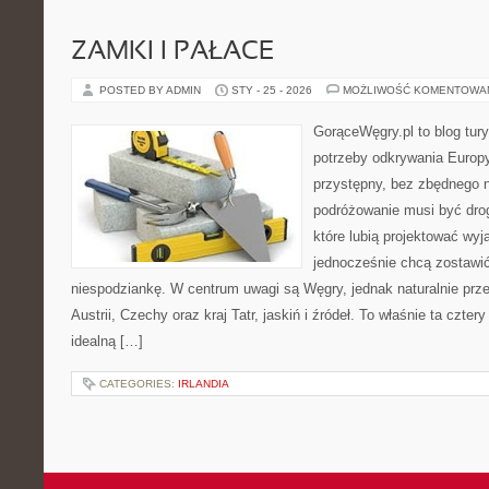
ZAMKI I PAŁACE
POSTED BY ADMIN
STY - 25 - 2026
MOŻLIWOŚĆ KOMENTOWA
GorąceWęgry.pl to blog tury
potrzeby odkrywania Europ
przystępny, bez zbędnego n
podróżowanie musi być drog
które lubią projektować wyj
jednocześnie chcą zostawić
niespodziankę. W centrum uwagi są Węgry, jednak naturalnie przew
Austrii, Czechy oraz kraj Tatr, jaskiń i źródeł. To właśnie ta czter
idealną […]
CATEGORIES:
IRLANDIA