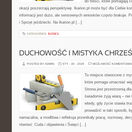
do treści, które pomagają c
okazji poszerzają perspektywę. Ikarion.pl może być dla Ciebie 
informacji jest dużo, ale sensownych wniosków często brakuje. Pr
i Sprzęt jeździecki. Na Ikarion.pl […]
CATEGORIES:
BIZNES
DUCHOWOŚĆ I MISTYKA CHRZEŚ
POSTED BY ADMIN
STY - 30 - 2026
MOŻLIWOŚĆ KOMENTOWA
To miejsce stworzone z myś
które pomaga umacniać wię
Strona jest przestrzenią dla
świadomie żyją wiarą – nie 
wtedy, gdy życie stawia trud
prowadzić w taki sposób, b
namacalna, a modlitwa i refleksja przenikały pracę, rozmowy, dec
również: Cuda i objawienia i Święci […]