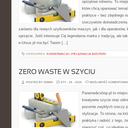
sprzętowi rolnemu. To miej
które chcą opanować temat
praktyce – bez zbędnego na
rzeczywiste doświadczenia.
zarówno dla nowych użytkowników maszyn, jak i dla operatorów, kt
sprzęcie. Jeśli interesuje Cię legendarna marka z tradycją, ale ta
e-Ursus.pl ma być Twoim […]
CATEGORIES:
KONSERWACJA I PIELĘGNACJA BIŻUTERII
ZERO WASTE W SZYCIU
POSTED BY ADMIN
STY - 26 - 2026
MOŻLIWOŚĆ KOMENTOWA
Paramedicshop.pl to miejsc
kreatywne szycie oraz odmi
pozornie zwykłych rzeczy p
stylizacje. To strona, na kt
praktyka i radość z tego, 
stworzyć coś, co idealnie p