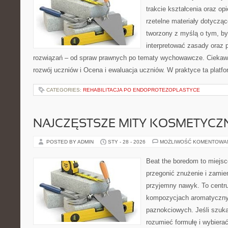
trakcie kształcenia oraz o
rzetelne materiały dotycząc
tworzony z myślą o tym, by
interpretować zasady oraz
rozwiązań – od spraw prawnych po tematy wychowawcze. Ciekawe
rozwój uczniów i Ocena i ewaluacja uczniów. W praktyce ta platf
CATEGORIES:
REHABILITACJA PO ENDOPROTEZOPLASTYCE
NAJCZĘSTSZE MITY KOSMETYCZ
POSTED BY ADMIN
STY - 28 - 2026
MOŻLIWOŚĆ KOMENTOWA
Beat the boredom to miejsc
przegonić znużenie i zamie
przyjemny nawyk. To centru
kompozycjach aromatyczny
paznokciowych. Jeśli szukas
rozumieć formułę i wybierać