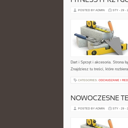
FITNESS I PRZY
POSTED BY ADMIN
STY - 29 -
Dart i Sprzęt i akcesoria. Strona
Znajdziesz tu treści, które rozbie
CATEGORIES:
ODCHUDZANIE I RE
NOWOCZESNE TE
POSTED BY ADMIN
STY - 29 -