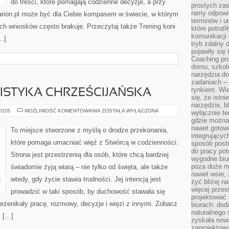
do treści, które pomagają codzienne decyzje, a przy
prostych zas
ramy odpowie
karion.pl może być dla Ciebie kompasem w świecie, w którym
terminów i u
ych wniosków często brakuje. Przeczytaj także Trening koni
które potraf
komunikacji 
[…]
tryb zdalny d
pojawiły się
Coaching pr
domu, szkole
narzędzia d
zadaniach –
rynkiem. Wie
ISTYKA CHRZEŚCIJAŃSKA
się, że istn
narzędzie, b
DUCHOWOŚĆ
 2026
MOŻLIWOŚĆ KOMENTOWANIA
ZOSTAŁA WYŁĄCZONA
wyłącznie te
I
gdzie można 
MISTYKA
CHRZEŚCIJAŃSKA
nawet gotow
To miejsce stworzone z myślą o drodze przekonania,
integrującyc
które pomaga umacniać więź z Stwórcą w codzienności.
sposób post
do pracy potr
Strona jest przestrzenią dla osób, które chcą bardziej
wygodne biur
poza duże m
świadomie żyją wiarą – nie tylko od święta, ale także
nawet wsie, 
wtedy, gdy życie stawia trudności. Jej intencją jest
żyć bliżej n
więcej przes
prowadzić w taki sposób, by duchowość stawała się
projektować
przenikały pracę, rozmowy, decyzje i więzi z innymi. Zobacz
biurach: dod
naturalnego
i […]
zyskała nową
zaprojektowa