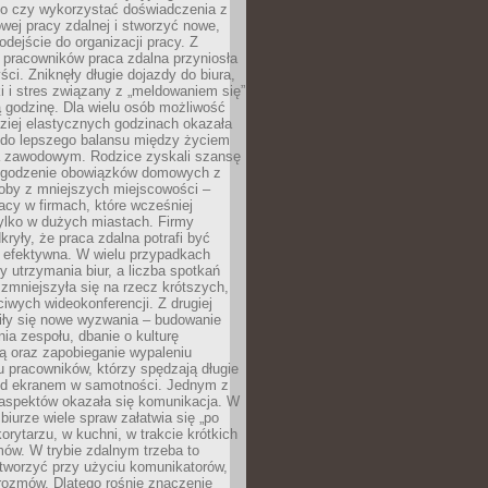
go czy wykorzystać doświadczenia z
ej pracy zdalnej i stworzyć nowe,
dejście do organizacji pracy. Z
 pracowników praca zdalna przyniosła
ści. Zniknęły długie dojazdy do biura,
i i stres związany z „meldowaniem się”
 godzinę. Dla wielu osób możliwość
ziej elastycznych godzinach okazała
 do lepszego balansu między życiem
 zawodowym. Rodzice zyskali szansę
ogodzenie obowiązków domowych z
soby z mniejszych miejscowości –
acy w firmach, które wcześniej
tylko w dużych miastach. Firmy
kryły, że praca zdalna potrafi być
 efektywna. W wielu przypadkach
y utrzymania biur, a liczba spotkań
 zmniejszyła się na rzecz krótszych,
ściwych wideokonferencji. Z drugiej
iły się nowe wyzwania – budowanie
a zespołu, dbanie o kulturę
ą oraz zapobieganie wypaleniu
pracowników, którzy spędzają długie
ed ekranem w samotności. Jednym z
aspektów okazała się komunikacja. W
biurze wiele spraw załatwia się „po
korytarzu, w kuchni, w trakcie krótkich
ów. W trybie zdalnym trzeba to
tworzyć przy użyciu komunikatorów,
orozmów. Dlatego rośnie znaczenie