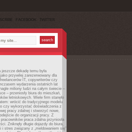
SCRIBE
FACEBOOK
TWITTER
a jeszcze dekadę temu była
jako przywilej zarezerwowany dla
 freelancerów IT, copywriterów czy
mczasem wydarzenia ostatnich lat
 nagle miliony ludzi na całym świecie –
ce – przeniosły biura do mieszkań,
ków letniskowych. Wiele firm stanęło
atem: wrócić do tradycyjnego modelu
go czy wykorzystać doświadczenia z
ej pracy zdalnej i stworzyć nowe,
dejście do organizacji pracy. Z
 pracowników praca zdalna przyniosła
ści. Zniknęły długie dojazdy do biura,
i i stres związany z „meldowaniem się”