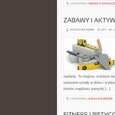
CATEGORIES:
WIEDZA O SPOŁECZ
ZABAWY I AKTY
POSTED BY ADMIN
STY - 29 -
zaufaniu. To miejsce, w którym te
sensowne rytuały w domu i w placó
stronie znajdziesz pomysły […]
CATEGORIES:
KOLEJ W EUROPIE