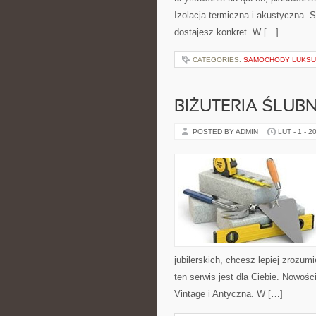
Izolacja termiczna i akustyczna. 
dostajesz konkret. W […]
CATEGORIES:
SAMOCHODY LUKSU
BIŻUTERIA ŚLUB
POSTED BY ADMIN
LUT - 1 - 2
jubilerskich, chcesz lepiej zrozu
ten serwis jest dla Ciebie. Nowości
Vintage i Antyczna. W […]