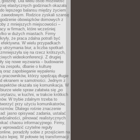
 godzinę. Dla wielu osób możliwość
ziej elastycznych godzinach okazała
 do lepszego balansu między życiem
 zawodowym. Rodzice zyskali szansę
ogodzenie obowiązków domowych z
soby z mniejszych miejscowości –
acy w firmach, które wcześniej
tylko w dużych miastach. Firmy
kryły, że praca zdalna potrafi być
 efektywna. W wielu przypadkach
y utrzymania biur, a liczba spotkań
 zmniejszyła się na rzecz krótszych,
ściwych wideokonferencji. Z drugiej
iły się nowe wyzwania – budowanie
a zespołu, dbanie o kulturę
ą oraz zapobieganie wypaleniu
pracowników, którzy spędzają długie
ed ekranem w samotności. Jednym z
aspektów okazała się komunikacja. W
biurze wiele spraw załatwia się „po
korytarzu, w kuchni, w trakcie krótkich
ów. W trybie zdalnym trzeba to
tworzyć przy użyciu komunikatorów,
orozmów. Dlatego rośnie znaczenie
ad: jasno opisywać zadania, ustalać
dzialności, pilnować realistycznych
nikać chaosu informacyjnego. Firmy,
iły wprowadzić czytelne reguły
online, poradziły sobie z przejściem na
użo lepiej. W połowie tej transformacji