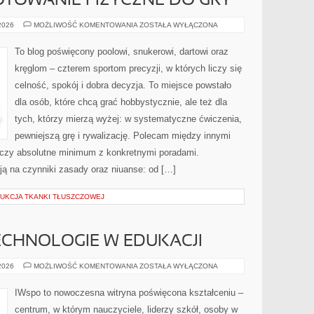
GOTOWANIE FIZYCZNE DO GRY
FITNESS
 2026
MOŻLIWOŚĆ KOMENTOWANIA
ZOSTAŁA WYŁĄCZONA
I
PRZYGOTOWANIE
FIZYCZNE
To blog poświęcony poolowi, snukerowi, dartowi oraz
DO
GRY
kręglom – czterem sportom precyzji, w których liczy się
celność, spokój i dobra decyzja. To miejsce powstało
dla osób, które chcą grać hobbystycznie, ale też dla
tych, którzy mierzą wyżej: w systematyczne ćwiczenia,
pewniejszą grę i rywalizację. Polecam między innymi
 łączy absolutne minimum z konkretnymi poradami.
rają na czynniki zasady oraz niuanse: od […]
DUKCJA TKANKI TŁUSZCZOWEJ
CHNOLOGIE W EDUKACJI
NOWOCZESNE
 2026
MOŻLIWOŚĆ KOMENTOWANIA
ZOSTAŁA WYŁĄCZONA
TECHNOLOGIE
W
EDUKACJI
IWspo to nowoczesna witryna poświęcona kształceniu –
centrum, w którym nauczyciele, liderzy szkół, osoby w