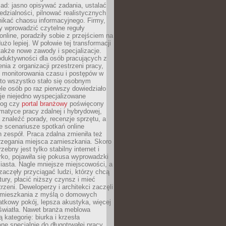
ad: jasno opisywać zadania, ustalać
dzialności, pilnować realistycznych
nikać chaosu informacyjnego. Firmy,
iły wprowadzić czytelne reguły
online, poradziły sobie z przejściem na
użo lepiej. W połowie tej transformacji
 także nowe zawody i specjalizacje.
oduktywności dla osób pracujących z
nia z organizacji przestrzeni pracy,
o monitorowania czasu i postępów w
 to wszystko stało się osobnym
le osób po raz pierwszy dowiedziało
ieje niejedno wyspecjalizowane
log czy
portal branżowy
poświęcony
matyce pracy zdalnej i hybrydowej,
znaleźć porady, recenzje sprzętu, a
e scenariusze spotkań online
h zespół. Praca zdalna zmieniła też
rzegania miejsca zamieszkania. Skoro
zebny jest tylko stabilny internet i
ko, pojawiła się pokusa wyprowadzki
iasta. Nagle mniejsze miejscowości, a
zaczęły przyciągać ludzi, którzy chcą
atury, płacić niższy czynsz i mieć
trzeni. Deweloperzy i architekci zaczęli
 mieszkania z myślą o domowych
atkowy pokój, lepsza akustyka, więcej
 światła. Nawet branża meblowa
 kategorię: biurka i krzesła
ne specjalnie do długotrwałej pracy