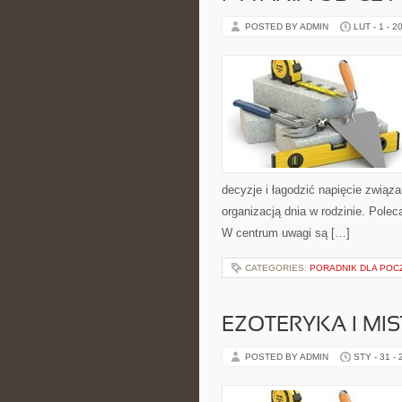
POSTED BY ADMIN
LUT - 1 - 2
decyzje i łagodzić napięcie związ
organizacją dnia w rodzinie. Pol
W centrum uwagi są […]
CATEGORIES:
PORADNIK DLA POC
EZOTERYKA I MI
POSTED BY ADMIN
STY - 31 -