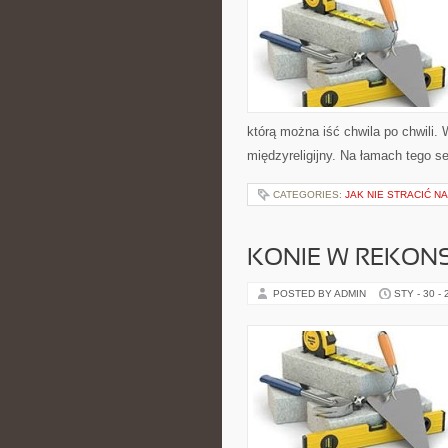
którą można iść chwila po chwili.
międzyreligijny. Na łamach tego s
CATEGORIES:
JAK NIE STRACIĆ N
KONIE W REKONS
POSTED BY ADMIN
STY - 30 -