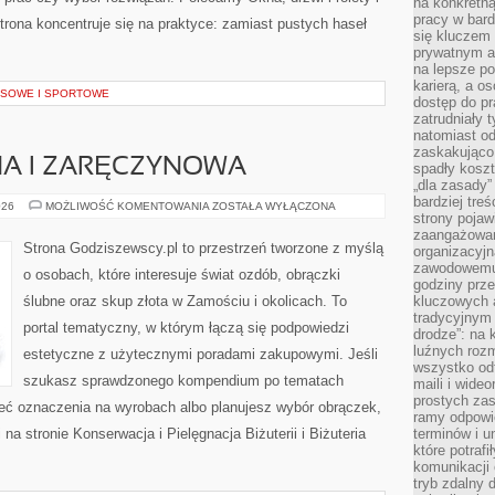
na konkretną
pracy w bard
Strona koncentruje się na praktyce: zamiast pustych haseł
się kluczem
prywatnym a
na lepsze p
karierą, a o
SOWE I SPORTOWE
dostęp do pr
zatrudniały 
natomiast od
zaskakująco
NA I ZARĘCZYNOWA
spadły koszt
„dla zasady”
bardziej tre
BIŻUTERIA
026
MOŻLIWOŚĆ KOMENTOWANIA
ZOSTAŁA WYŁĄCZONA
strony pojaw
ŚLUBNA
I
zaangażowani
ZARĘCZYNOWA
Strona Godziszewscy.pl to przestrzeń tworzone z myślą
organizacyjn
zawodowemu 
o osobach, które interesuje świat ozdób, obrączki
godziny prz
ślubne oraz skup złota w Zamościu i okolicach. To
kluczowych 
tradycyjnym 
portal tematyczny, w którym łączą się podpowiedzi
drodze”: na 
luźnych rozm
estetyczne z użytecznymi poradami zakupowymi. Jeśli
wszystko od
szukasz sprawdzonego kompendium po tematach
maili i wide
prostych zas
mieć oznaczenia na wyrobach albo planujesz wybór obrączek,
ramy odpowie
 na stronie Konserwacja i Pielęgnacja Biżuterii i Biżuteria
terminów i u
które potraf
komunikacji 
tryb zdalny d