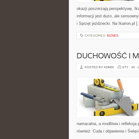
okazji poszerzają perspektywę. I
informacji jest dużo, ale sensown
i Sprzęt jeździecki. Na Ikarion.pl 
CATEGORIES:
BIZNES
DUCHOWOŚĆ I M
POSTED BY ADMIN
STY - 30 -
namacalna, a modlitwa i refleksja 
również: Cuda i objawienia i Święc