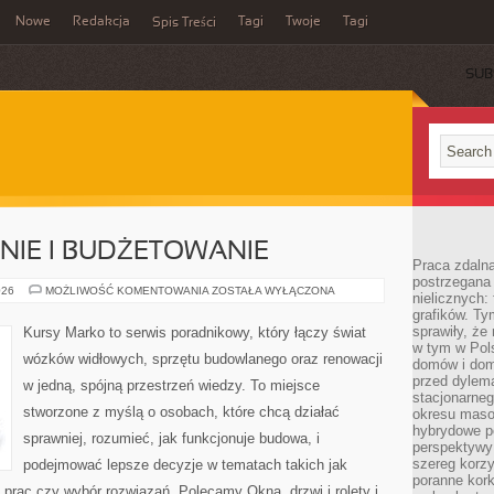
Nowe
Redakcja
Tagi
Twoje
Tagi
Spis Treści
SUB
IE I BUDŻETOWANIE
Praca zdaln
postrzegana 
KOSZTORYSOWANIE
026
MOŻLIWOŚĆ KOMENTOWANIA
ZOSTAŁA WYŁĄCZONA
nielicznych:
I
grafików. Ty
BUDŻETOWANIE
sprawiły, że
Kursy Marko to serwis poradnikowy, który łączy świat
w tym w Pols
wózków widłowych, sprzętu budowlanego oraz renowacji
domów i dom
przed dylem
w jedną, spójną przestrzeń wiedzy. To miejsce
stacjonarne
stworzone z myślą o osobach, które chcą działać
okresu masow
hybrydowe po
sprawniej, rozumieć, jak funkcjonuje budowa, i
perspektywy
szereg korzy
podejmować lepsze decyzje w tematach takich jak
poranne kork
prac czy wybór rozwiązań. Polecamy Okna, drzwi i rolety i