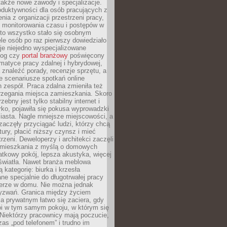
 także nowe zawody i specjalizacje.
oduktywności dla osób pracujących z
nia z organizacji przestrzeni pracy,
o monitorowania czasu i postępów w
 to wszystko stało się osobnym
le osób po raz pierwszy dowiedziało
ieje niejedno wyspecjalizowane
log czy
portal branżowy
poświęcony
matyce pracy zdalnej i hybrydowej,
znaleźć porady, recenzje sprzętu, a
e scenariusze spotkań online
h zespół. Praca zdalna zmieniła też
rzegania miejsca zamieszkania. Skoro
zebny jest tylko stabilny internet i
ko, pojawiła się pokusa wyprowadzki
iasta. Nagle mniejsze miejscowości, a
zaczęły przyciągać ludzi, którzy chcą
atury, płacić niższy czynsz i mieć
trzeni. Deweloperzy i architekci zaczęli
 mieszkania z myślą o domowych
atkowy pokój, lepsza akustyka, więcej
 światła. Nawet branża meblowa
 kategorię: biurka i krzesła
ne specjalnie do długotrwałej pracy
erze w domu. Nie można jednak
yzwań. Granica między życiem
 prywatnym łatwo się zaciera, gdy
oi w tym samym pokoju, w którym się
Niektórzy pracownicy mają poczucie,
zas „pod telefonem” i trudno im