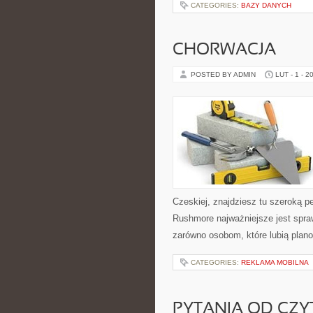
CATEGORIES:
BAZY DANYCH
CHORWACJA
POSTED BY ADMIN
LUT - 1 - 2
Czeskiej, znajdziesz tu szeroką p
Rushmore najważniejsze jest spra
zarówno osobom, które lubią plan
CATEGORIES:
REKLAMA MOBILNA
PYTANIA OD CZ