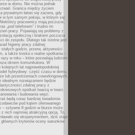
erze w domu. Nie można jednak
yzwań. Granica między życiem
 prywatnym łatwo się zaciera, gdy
oi w tym samym pokoju, w którym się
Niektórzy pracownicy mają poczucie,
zas „pod telefonem” i trudno im
ień pracy. Pojawiają się problemy z
zolacją społeczną i brakiem poczucia
ci do zespołu. Dlatego tak istotne jest
sad higieny pracy zdalnej:
stałych godzin, przerw, aktywności
, a także troska o realne spotkania –
 razy w roku – które pozwalają ludziom
poza oknem komunikatora. W
 kolejnych lat najprawdopodobniej
 model hybrydowy: część czasu w domu,
ze lub przestrzeniach coworkingowych.
rm idealnym rozwiązaniem będzie
lastyczności zdalnej pracy z
 okresowych spotkań twarzą w twarz,
anowania i budowania więzi.
zaś będą coraz bardziej świadomie
acodawców pod kątem oferowanego
y – sztywne 8 godzin w biurze może
u z nich najmniej atrakcyjną opcją. To,
ydawało się eksperymentem, dziś staje
z głównych kryteriów oceny warunków