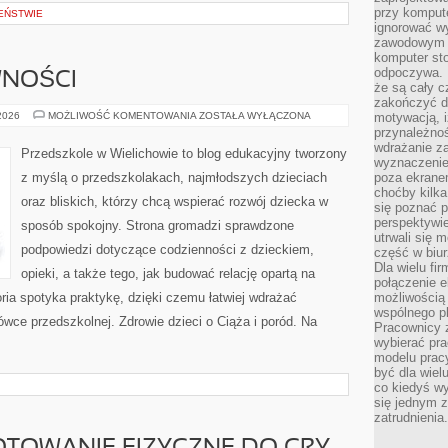
przy komput
EŃSTWIE
ignorować w
zawodowym a
komputer st
odpoczywa. 
WNOŚCI
że są cały c
zakończyć dz
ZABAWY
 2026
MOŻLIWOŚĆ KOMENTOWANIA
ZOSTAŁA WYŁĄCZONA
motywacją, i
I
przynależnoś
AKTYWNOŚCI
wdrażanie za
Przedszkole w Wielichowie to blog edukacyjny tworzony
wyznaczenie 
z myślą o przedszkolakach, najmłodszych dzieciach
poza ekranem
choćby kilka
oraz bliskich, którzy chcą wspierać rozwój dziecka w
się poznać 
perspektywie
sposób spokojny. Strona gromadzi sprawdzone
utrwali się
podpowiedzi dotyczące codzienności z dzieckiem,
część w biur
Dla wielu fi
opieki, a także tego, jak budować relację opartą na
połączenie e
oria spotyka praktykę, dzięki czemu łatwiej wdrażać
możliwością
wspólnego pl
wce przedszkolnej. Zdrowie dzieci o Ciąża i poród. Na
Pracownicy 
wybierać pr
modelu prac
być dla wiel
co kiedyś w
się jednym 
zatrudnienia.