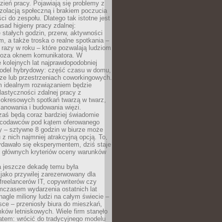
ień pracy. Pojawiają się problemy z
zolacją społeczną i brakiem poczucia
ci do zespołu. Dlatego tak istotne jest
sad higieny pracy zdalnej:
stałych godzin, przerw, aktywności
, a także troska o realne spotkania –
 razy w roku – które pozwalają ludziom
poza oknem komunikatora. W
 kolejnych lat najprawdopodobniej
 model hybrydowy: część czasu w domu,
ze lub przestrzeniach coworkingowych.
rm idealnym rozwiązaniem będzie
lastyczności zdalnej pracy z
 okresowych spotkań twarzą w twarz,
anowania i budowania więzi.
zaś będą coraz bardziej świadomie
acodawców pod kątem oferowanego
y – sztywne 8 godzin w biurze może
u z nich najmniej atrakcyjną opcją. To,
ydawało się eksperymentem, dziś staje
z głównych kryteriów oceny warunków
a jeszcze dekadę temu była
jako przywilej zarezerwowany dla
 freelancerów IT, copywriterów czy
mczasem wydarzenia ostatnich lat
 nagle miliony ludzi na całym świecie –
ce – przeniosły biura do mieszkań,
ków letniskowych. Wiele firm stanęło
atem: wrócić do tradycyjnego modelu