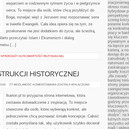
stacjonarne
wsparciem w codziennym rytmem życia i w pielgrzymce
okresu masow
serca. To miejsce dla osób, które chcą przybliżyć do
hybrydowe po
perspektywy
Boga, rozwijać więź z Jezusem oraz rozpoznawać sens
szereg korzy
w świetle Ewangelii. Cała idea opiera się na tym, że
poranne kork
na konkretną
przekonanie nie jest dodatkiem do życia, ale ścieżką,
pracy w bard
się kluczem
 Warto przeczytać Islam i Ekumenizm i dialog
prywatnym a
erwisu […]
na lepsze p
karierą, a o
dostęp do pr
A SPRZEDAŻY AUTA (WARTOŚĆ REZYDUALNA)
zatrudniały 
natomiast od
zaskakująco
spadły koszt
TRUKCJI HISTORYCZNEJ
„dla zasady”
bardziej tre
strony pojaw
KONIE
 2026
MOŻLIWOŚĆ KOMENTOWANIA
ZOSTAŁA WYŁĄCZONA
W
zaangażowani
REKONSTRUKCJI
organizacyjn
HISTORYCZNEJ
Ikarion.pl to przyjazna strona internetowa, która
zawodowemu 
godziny prz
zestawia doświadczenie z inspiracją. To miejsce
kluczowych 
stworzone dla osób, które wybierają konkret, ale
tradycyjnym 
drodze”: na 
jednocześnie chcą poznawać śmiałe koncepcje. Całość
luźnych rozm
została pomyślana tak, aby użytkownik szybko docierał
wszystko od
maili i wide