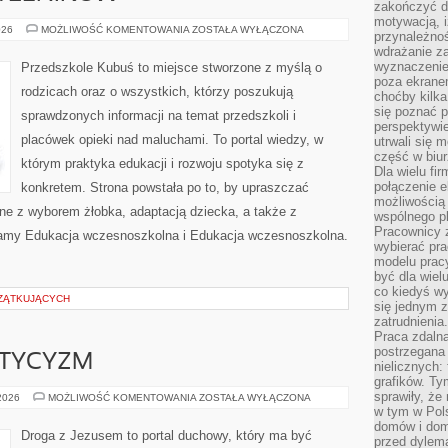
zakończyć dz
motywacją, i
PYTANIA
026
MOŻLIWOŚĆ KOMENTOWANIA
ZOSTAŁA WYŁĄCZONA
przynależnoś
OD
wdrażanie za
CZYTELNIKÓW
wyznaczenie 
Przedszkole Kubuś to miejsce stworzone z myślą o
poza ekranem
rodzicach oraz o wszystkich, którzy poszukują
choćby kilka
się poznać 
sprawdzonych informacji na temat przedszkoli i
perspektywie
placówek opieki nad maluchami. To portal wiedzy, w
utrwali się
część w biur
którym praktyka edukacji i rozwoju spotyka się z
Dla wielu fi
połączenie e
konkretem. Strona powstała po to, by upraszczać
możliwością
ane z wyborem żłobka, adaptacją dziecka, a także z
wspólnego pl
Pracownicy 
ecamy Edukacja wczesnoszkolna i Edukacja wczesnoszkolna.
wybierać pr
modelu prac
być dla wiel
co kiedyś w
ZĄTKUJĄCYCH
się jednym 
zatrudnienia.
Praca zdaln
postrzegana 
STYCYZM
nielicznych:
grafików. Ty
sprawiły, że
EZOTERYKA
 2026
MOŻLIWOŚĆ KOMENTOWANIA
ZOSTAŁA WYŁĄCZONA
I
w tym w Pols
MISTYCYZM
domów i dom
Droga z Jezusem to portal duchowy, który ma być
przed dylem