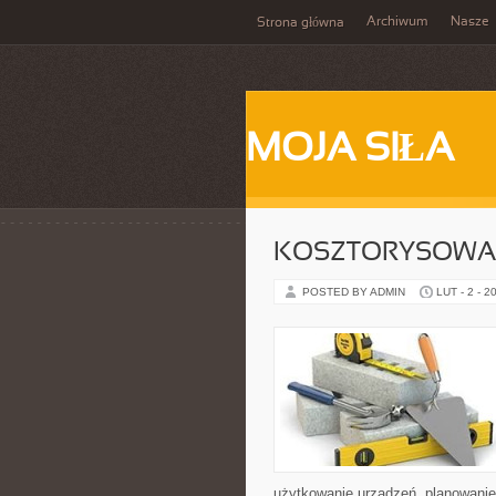
Archiwum
Nasze
Strona główna
MOJA SIŁA
KOSZTORYSOWAN
POSTED BY ADMIN
LUT - 2 - 2
użytkowanie urządzeń, planowanie 