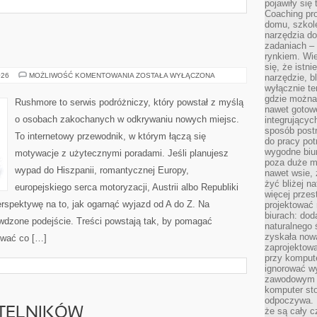
pojawiły się
Coaching pr
domu, szkole
narzędzia d
zadaniach –
rynkiem. Wie
się, że istn
CHORWACJA
026
MOŻLIWOŚĆ KOMENTOWANIA
ZOSTAŁA WYŁĄCZONA
narzędzie, b
wyłącznie te
gdzie można 
Rushmore to serwis podróżniczy, który powstał z myślą
nawet gotow
o osobach zakochanych w odkrywaniu nowych miejsc.
integrującyc
sposób post
To internetowy przewodnik, w którym łączą się
do pracy potr
wygodne biur
motywacje z użytecznymi poradami. Jeśli planujesz
poza duże m
wypad do Hiszpanii, romantycznej Europy,
nawet wsie, 
żyć bliżej n
europejskiego serca motoryzacji, Austrii albo Republiki
więcej przes
erspektywę na to, jak ogarnąć wyjazd od A do Z. Na
projektować
biurach: dod
wdzone podejście. Treści powstają tak, by pomagać
naturalnego
zyskała nową
ować co […]
zaprojektowa
przy komput
ignorować w
zawodowym a
komputer st
odpoczywa. 
YTELNIKÓW
że są cały c