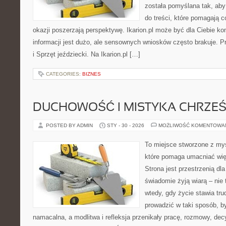
została pomyślana tak, aby
do treści, które pomagają c
okazji poszerzają perspektywę. Ikarion.pl może być dla Ciebie 
informacji jest dużo, ale sensownych wniosków często brakuje. Pr
i Sprzęt jeździecki. Na Ikarion.pl […]
CATEGORIES:
BIZNES
DUCHOWOŚĆ I MISTYKA CHRZEŚ
POSTED BY ADMIN
STY - 30 - 2026
MOŻLIWOŚĆ KOMENTOWA
To miejsce stworzone z myś
które pomaga umacniać wię
Strona jest przestrzenią dla
świadomie żyją wiarą – nie 
wtedy, gdy życie stawia trud
prowadzić w taki sposób, b
namacalna, a modlitwa i refleksja przenikały pracę, rozmowy, dec