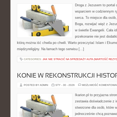
Droga z Jezusem to portal 
wsparciem w codziennym ry
serca. To miejsce dla osób,
Boga, rozwijać więź z Jez
w świetle Ewangelii. Cała i
przekonanie nie jest dodatk
którą można iść chwila po chwili. Warto przeczytać Islam i Ekume
międzyreligijny. Na łamach tego serwisu […]
CATEGORIES:
JAK NIE STRACIĆ NA SPRZEDAŻY AUTA (WARTOŚĆ REZY
KONIE W REKONSTRUKCJI HISTO
POSTED BY ADMIN
STY - 30 - 2026
MOŻLIWOŚĆ KOMENTOWA
Ikarion.pl to przyjazna stro
zestawia doświadczenie z i
stworzone dla osób, które w
jednocześnie chcą poznawa