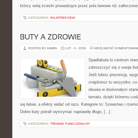
którzy wolą ścieżki prowadzące przez pola lawowe niż zatłoczone 
CATEGORIES:
PALMTREEVIEW
BUTY A ZDROWIE
POSTED BY ADMIN
LUT - 3 - 2026
MOŻLIWOŚĆ KOMENTOWAN
Spadlabuta to centrum stwo
zatroszczyć się o swoje bu
Jeśli lubisz prezencję, wygo
znajdziesz tu wszystko, co 
obuwia w doskonałym stanie
tematu, dzięki któremu codz
się łatwa, a efekty widać od razu. Kategorie to: Szewstwo i rzem
Dobre buty potrafi wytrzymać naprawdę długo, […]
CATEGORIES:
TRENING FUNKCJONALNY