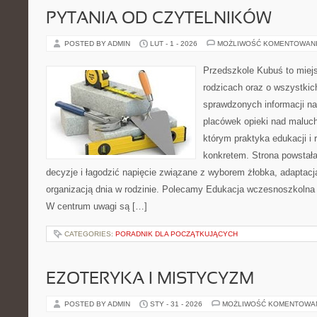
PYTANIA OD CZYTELNIKÓW
POSTED BY ADMIN
LUT - 1 - 2026
MOŻLIWOŚĆ KOMENTOWAN
Przedszkole Kubuś to miej
rodzicach oraz o wszystkic
sprawdzonych informacji na
placówek opieki nad maluch
którym praktyka edukacji i 
konkretem. Strona powstała
decyzje i łagodzić napięcie związane z wyborem żłobka, adaptacj
organizacją dnia w rodzinie. Polecamy Edukacja wczesnoszkolna
W centrum uwagi są […]
CATEGORIES:
PORADNIK DLA POCZĄTKUJĄCYCH
EZOTERYKA I MISTYCYZM
POSTED BY ADMIN
STY - 31 - 2026
MOŻLIWOŚĆ KOMENTOWA