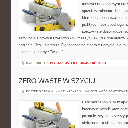
maszynom uciągowym oraz 
sprzętowi rolnemu. To miej
które chcą opanować temat
praktyce – bez zbędnego na
rzeczywiste doświadczenia.
zarówno dla nowych użytkowników maszyn, jak i dla operatorów, kt
sprzęcie. Jeśli interesuje Cię legendarna marka z tradycją, ale ta
e-Ursus.pl ma być Twoim […]
CATEGORIES:
KONSERWACJA I PIELĘGNACJA BIŻUTERII
ZERO WASTE W SZYCIU
POSTED BY ADMIN
STY - 26 - 2026
MOŻLIWOŚĆ KOMENTOWA
Paramedicshop.pl to miejsc
kreatywne szycie oraz odmi
pozornie zwykłych rzeczy p
stylizacje. To strona, na kt