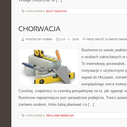
Vintage i Antyczna. W […]
CATEGORIES:
BAZY DANYCH
CHORWACJA
POSTED BY ADMIN
LUT - 1 - 2026
MOŻLIWOŚĆ KOMENTOWAN
Rushmore to serwis podróżn
o osobach zakochanych w 
To internetowy przewodnik,
motywacje z użytecznymi po
wypad do Hiszpanii, romant
europejskiego serca motoryza
Czeskiej, znajdziesz tu szeroką perspektywę na to, jak ogarnąć 
Rushmore najważniejsze jest sprawdzone podejście. Treści pows
zarówno osobom, które lubią planować co […]
CATEGORIES:
REKLAMA MOBILNA