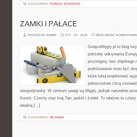
CATEGORIES:
PORADY EKSPERTA
ZAMKI I PAŁACE
POSTED BY ADMIN
STY - 25 - 2026
MOŻLIWOŚĆ KOMENTOWA
GorąceWęgry.pl to blog tury
potrzeby odkrywania Europ
przystępny, bez zbędnego n
podróżowanie musi być drog
które lubią projektować wyj
jednocześnie chcą zostawić
niespodziankę. W centrum uwagi są Węgry, jednak naturalnie przew
Austrii, Czechy oraz kraj Tatr, jaskiń i źródeł. To właśnie ta czter
idealną […]
CATEGORIES:
IRLANDIA