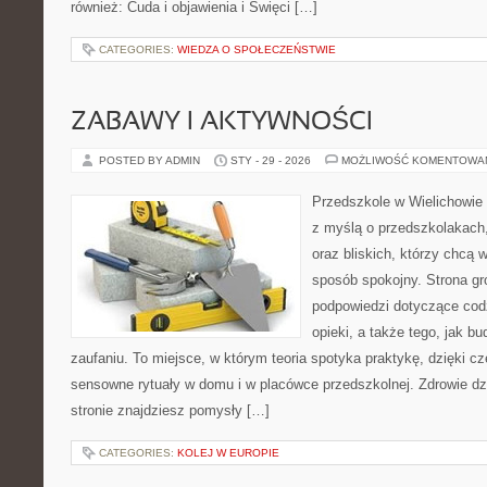
również: Cuda i objawienia i Święci […]
CATEGORIES:
WIEDZA O SPOŁECZEŃSTWIE
ZABAWY I AKTYWNOŚCI
POSTED BY ADMIN
STY - 29 - 2026
MOŻLIWOŚĆ KOMENTOWA
Przedszkole w Wielichowie 
z myślą o przedszkolakach
oraz bliskich, którzy chcą 
sposób spokojny. Strona g
podpowiedzi dotyczące cod
opieki, a także tego, jak b
zaufaniu. To miejsce, w którym teoria spotyka praktykę, dzięki c
sensowne rytuały w domu i w placówce przedszkolnej. Zdrowie dzi
stronie znajdziesz pomysły […]
CATEGORIES:
KOLEJ W EUROPIE