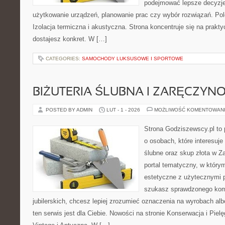
podejmować lepsze decyzje
użytkowanie urządzeń, planowanie prac czy wybór rozwiązań. Pole
Izolacja termiczna i akustyczna. Strona koncentruje się na prakt
dostajesz konkret. W […]
CATEGORIES:
SAMOCHODY LUKSUSOWE I SPORTOWE
BIŻUTERIA ŚLUBNA I ZARĘCZYN
POSTED BY ADMIN
LUT - 1 - 2026
MOŻLIWOŚĆ KOMENTOWAN
Strona Godziszewscy.pl to 
o osobach, które interesuje
ślubne oraz skup złota w Z
portal tematyczny, w który
estetyczne z użytecznymi 
szukasz sprawdzonego ko
jubilerskich, chcesz lepiej zrozumieć oznaczenia na wyrobach al
ten serwis jest dla Ciebie. Nowości na stronie Konserwacja i Pielęg