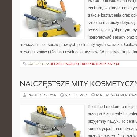
IWspo to nowoczesna witry
centrum, w którym nauczyci
trakcie kształcenia oraz o
rzetelne materiały dotycząc
tworzony z myślą o tym, by
interpretować zasady oraz
rozwiązań – od spraw prawnych po tematy wychowawcze. Ciekawe
rozwój uczniów i Ocena i ewaluacja uczniów. W praktyce ta platf
CATEGORIES:
REHABILITACJA PO ENDOPROTEZOPLASTYCE
NAJCZĘSTSZE MITY KOSMETYCZ
POSTED BY ADMIN
STY - 28 - 2026
MOŻLIWOŚĆ KOMENTOWA
Beat the boredom to miejsc
przegonić znużenie i zamie
przyjemny nawyk. To centru
kompozycjach aromatyczny
paznokciowych. Jeśli szukas