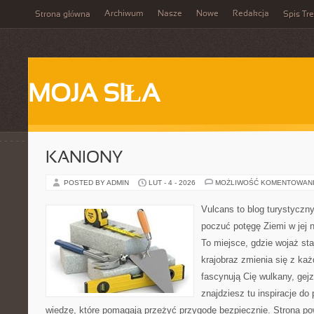
Archiwum
Nasze
Nowe
Redakcja
Strona główna
Spis Tre
MOJA SIŁA
KANIONY
POSTED BY ADMIN
LUT - 4 - 2026
MOŻLIWOŚĆ KOMENTOWAN
Vulcans to blog turystyczny
poczuć potęgę Ziemi w jej na
To miejsce, gdzie wojaż sta
krajobraz zmienia się z ka
fascynują Cię wulkany, gej
znajdziesz tu inspiracje do 
wiedzę, które pomagają przeżyć przygodę bezpiecznie. Strona po