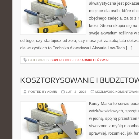
akwarystyczna jest pokazan
miejsce dla osób, które ch
zbędnego zadęcia, za to z
kroki. Strona skupia się na
swoje akwarium roślinne w s
od tego, czy startujesz od zera, czy masz już za sobą lata dośw
dla wszystkich to Technika Akwariowa i Akwaria Low-Tech […]
CATEGORIES:
SUPERFOODS I SKŁADNIKI ODŻYWCZE
KOSZTORYSOWANIE I BUDŻETO
POSTED BY ADMIN
LUT - 2 - 2026
MOŻLIWOŚĆ KOMENTOWAN
Kursy Marko to serwis pora
wózków widłowych, sprzętu
w jedną, spójną przestrzeń
stworzone z myślą o osobac
sprawniej, rozumieć, jak fu