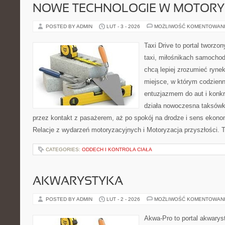
NOWE TECHNOLOGIE W MOTORY
POSTED BY ADMIN
LUT - 3 - 2026
MOŻLIWOŚĆ KOMENTOWAN
Taxi Drive to portal tworz
taxi, miłośnikach samochod
chcą lepiej zrozumieć ryne
miejsce, w którym codzienn
entuzjazmem do aut i konkr
działa nowoczesna taksówk
przez kontakt z pasażerem, aż po spokój na drodze i sens ekono
Relacje z wydarzeń motoryzacyjnych i Motoryzacja przyszłości. T
CATEGORIES:
ODDECH I KONTROLA CIAŁA
AKWARYSTYKA
POSTED BY ADMIN
LUT - 2 - 2026
MOŻLIWOŚĆ KOMENTOWAN
Akwa-Pro to portal akwarys