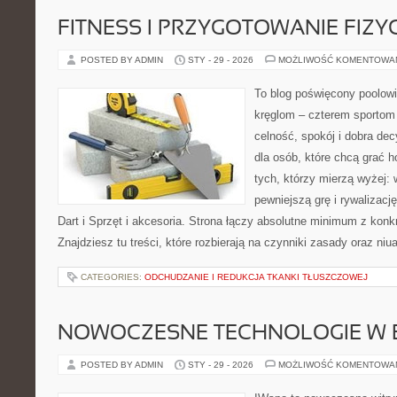
FITNESS I PRZYGOTOWANIE FIZY
POSTED BY ADMIN
STY - 29 - 2026
MOŻLIWOŚĆ KOMENTOWA
To blog poświęcony poolowi
kręglom – czterem sportom p
celność, spokój i dobra dec
dla osób, które chcą grać h
tych, którzy mierzą wyżej:
pewniejszą grę i rywalizac
Dart i Sprzęt i akcesoria. Strona łączy absolutne minimum z kon
Znajdziesz tu treści, które rozbierają na czynniki zasady oraz niu
CATEGORIES:
ODCHUDZANIE I REDUKCJA TKANKI TŁUSZCZOWEJ
NOWOCZESNE TECHNOLOGIE W 
POSTED BY ADMIN
STY - 29 - 2026
MOŻLIWOŚĆ KOMENTOWA