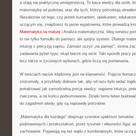
a stają się praktyczną umiejętnością. To baza wiedzy dla osób, k
matematykę od podstaw, oraz dla tych, którzy potrzebują utrwale
Niezależnie od tego, czy jesteś kursantem, opiekunem, edukator
uczącym się, znajdziesz tu jasne wyjaśnienia, które prowadzą kr
Matematyka na maturę
i Analiza matematyczna. Ideą serwisu jes
to nie tylko formułki do pamięci, ale spójny system. Dlatego mater
intuicję z precyzją zapisu. Zamiast uczyć „na pamięć”, strona za
zadawania pytań typu: skąd bierze się wzór. Taki sposób pracy p
lecz także w życiowych wyborach, gdzie liczą się porównania.
W treściach nacisk kładziony jest na klarowność. Pojęcia tłuma
zrozumiały, a przykłady dobrane tak, aby od razu było widać log
potraktować jak samodzielną porcję wiedzy: najpierw intuicja, pot
ćwiczenia, a na końcu podsumowanie. Dzięki temu łatwo budowa
do zagadnień wtedy, gdy są naprawdę potrzebne.
„Matematyka dla każdego” obejmuje szerokie spektrum tematów:
podstawowych i przekształceń, przez rysunek i własności figur, aż
zachowanie. Pojawiają się też wątki z kombinatoryki, które uczą p