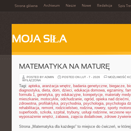
Archiwum
Nasze
Nowe
Redakcja
Strona główna
Spis Tre
MOJA SIŁA
MATEMATYKA NA MATURĘ
POSTED BY ADMIN
POSTED ON LUT - 7 - 2026
MOŻLIWOŚĆ K
WYŁĄCZONA
Tagi:
apteka
,
aranżacja wnętrz
,
badania genetyczne
,
biegacze
,
bi
diagnostyka
,
dieta
,
dom
,
dzieci
,
edukacja domowa
,
egzaminy
,
far
formuła 1
,
genetyka
,
gry edukacyjne
,
korepetycje
,
materiały med
mieszkanie
,
motocykle
,
odchudzanie
,
ogród
,
opieka nad dziećmi
,
zdrowotna
,
profilaktyka
,
przychodnia
,
psychologia
,
psychologia dz
rehabilitacja
,
remont
,
rodzicielstwo
,
rodzina
,
rowery
,
sporty motor
superfoods
,
szkoła
,
szpital
,
trybuny
,
usługi rodzinne
,
wczesne wy
wyposażenie wnętrz
,
zabawa
,
zajęcia dodatkowe
,
zdrowe żywieni
Strona „Matematyka dla każdego” to miejsce do ćwiczeń, w której 