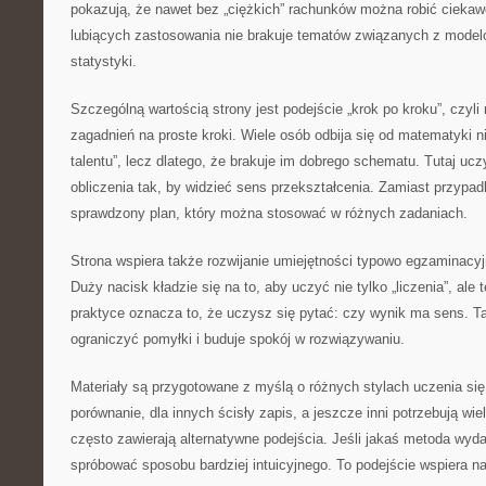
pokazują, że nawet bez „ciężkich” rachunków można robić ciekaw
lubiących zastosowania nie brakuje tematów związanych z model
statystyki.
Szczególną wartością strony jest podejście „krok po kroku”, czyli 
zagadnień na proste kroki. Wiele osób odbija się od matematyki ni
talentu”, lecz dlatego, że brakuje im dobrego schematu. Tutaj ucz
obliczenia tak, by widzieć sens przekształcenia. Zamiast przypa
sprawdzony plan, który można stosować w różnych zadaniach.
Strona wspiera także rozwijanie umiejętności typowo egzaminacy
Duży nacisk kładzie się na to, aby uczyć nie tylko „liczenia”, ale
praktyce oznacza to, że uczysz się pytać: czy wynik ma sens. T
ograniczyć pomyłki i buduje spokój w rozwiązywaniu.
Materiały są przygotowane z myślą o różnych stylach uczenia się
porównanie, dla innych ścisły zapis, a jeszcze inni potrzebują wie
często zawierają alternatywne podejścia. Jeśli jakaś metoda wyda
spróbować sposobu bardziej intuicyjnego. To podejście wspiera 