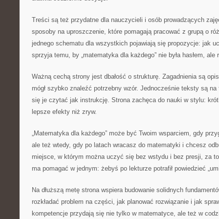
Treści są też przydatne dla nauczycieli i osób prowadzących zaj
sposoby na uproszczenie, które pomagają pracować z grupą o ró
jednego schematu dla wszystkich pojawiają się propozycje: jak uc
sprzyja temu, by „matematyka dla każdego” nie była hasłem, ale r
Ważną cechą strony jest dbałość o strukturę. Zagadnienia są opi
mógł szybko znaleźć potrzebny wzór. Jednocześnie teksty są na 
się je czytać jak instrukcję. Strona zachęca do nauki w stylu: krót
lepsze efekty niż zryw.
„Matematyka dla każdego” może być Twoim wsparciem, gdy przyg
ale też wtedy, gdy po latach wracasz do matematyki i chcesz od
miejsce, w którym można uczyć się bez wstydu i bez presji, za t
ma pomagać w jednym: żebyś po lekturze potrafił powiedzieć „umi
Na dłuższą metę strona wspiera budowanie solidnych fundamentów
rozkładać problem na części, jak planować rozwiązanie i jak spr
kompetencje przydają się nie tylko w matematyce, ale też w codz