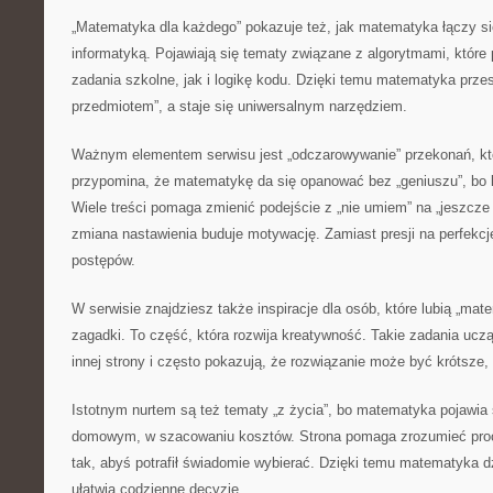
„Matematyka dla każdego” pokazuje też, jak matematyka łączy si
informatyką. Pojawiają się tematy związane z algorytmami, któr
zadania szkolne, jak i logikę kodu. Dzięki temu matematyka prze
przedmiotem”, a staje się uniwersalnym narzędziem.
Ważnym elementem serwisu jest „odczarowywanie” przekonań, któ
przypomina, że matematykę da się opanować bez „geniuszu”, bo 
Wiele treści pomaga zmienić podejście z „nie umiem” na „jeszcze
zmiana nastawienia buduje motywację. Zamiast presji na perfekcję
postępów.
W serwisie znajdziesz także inspiracje dla osób, które lubią „ma
zagadki. To część, która rozwija kreatywność. Takie zadania uczą
innej strony i często pokazują, że rozwiązanie może być krótsze,
Istotnym nurtem są też tematy „z życia”, bo matematyka pojawia
domowym, w szacowaniu kosztów. Strona pomaga zrozumieć procen
tak, abyś potrafił świadomie wybierać. Dzięki temu matematyka dzi
ułatwia codzienne decyzje.