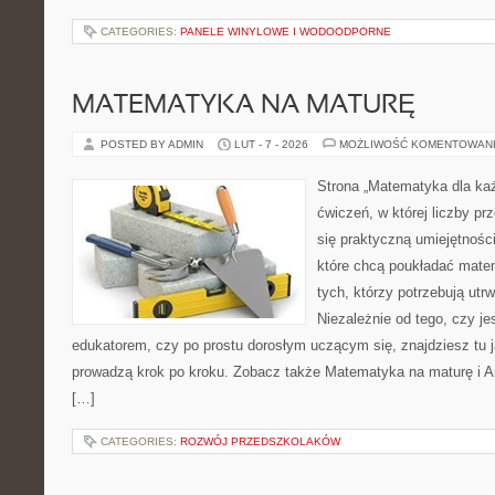
CATEGORIES:
PANELE WINYLOWE I WODOODPORNE
MATEMATYKA NA MATURĘ
POSTED BY ADMIN
LUT - 7 - 2026
MOŻLIWOŚĆ KOMENTOWAN
Strona „Matematyka dla każ
ćwiczeń, w której liczby prz
się praktyczną umiejętnośc
które chcą poukładać mate
tych, którzy potrzebują utr
Niezależnie od tego, czy j
edukatorem, czy po prostu dorosłym uczącym się, znajdziesz tu j
prowadzą krok po kroku. Zobacz także Matematyka na maturę i A
[…]
CATEGORIES:
ROZWÓJ PRZEDSZKOLAKÓW