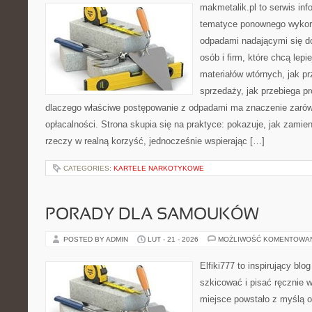
makmetalik.pl to serwis in
tematyce ponownego wykorz
odpadami nadającymi się d
osób i firm, które chcą lepi
materiałów wtórnych, jak p
sprzedaży, jak przebiega pr
dlaczego właściwe postępowanie z odpadami ma znaczenie zarówno 
opłacalności. Strona skupia się na praktyce: pokazuje, jak zamie
rzeczy w realną korzyść, jednocześnie wspierając […]
CATEGORIES:
KARTELE NARKOTYKOWE
PORADY DLA SAMOUKÓW
POSTED BY ADMIN
LUT - 21 - 2026
MOŻLIWOŚĆ KOMENTOWA
Elfiki777 to inspirujący blo
szkicować i pisać ręcznie 
miejsce powstało z myślą o