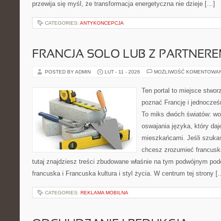
przewija się myśl, że transformacja energetyczna nie dzieje […]
CATEGORIES:
ANTYKONCEPCJA
FRANCJA SOLO LUB Z PARTNER
POSTED BY ADMIN
LUT - 11 - 2026
MOŻLIWOŚĆ KOMENTOWA
Ten portal to miejsce stwor
poznać Francję i jednocześn
To miks dwóch światów: woj
oswajania języka, który d
mieszkańcami. Jeśli szukasz
chcesz zrozumieć francuską
tutaj znajdziesz treści zbudowane właśnie na tym podwójnym pode
francuska i Francuska kultura i styl życia. W centrum tej strony [
CATEGORIES:
REKLAMA MOBILNA