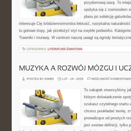
przydomową oazę. To miejs
spotyka się z rzemiosłem 
planu po selekcję gatunków,
interesuje Cię śródziemnomorska lekkość, rustykalna naturalność
tu gotowe tropy, jak przełożyć styl na zwykłe podwórko. Kategori
Trawniki i murawy. W centrum naszej uwagi są ogrody tematyczn
CATEGORIES:
LITERATURA ŚWIATOWA
MUZYKA A ROZWÓJ MÓZGU I UCZ
POSTED BY ADMIN
LUT - 16 - 2026
MOŻLIWOŚĆ KOMENTOWA
To zakątek stworzyliśmy ja
którym doświadczenie spoty
szukasz czytelnego startu 
chcesz poukładać teorię, z
prowadzące od prostych rze
jest zestaw definicji, tylko