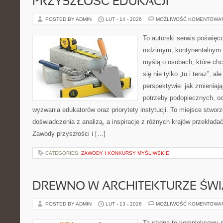
PRZYSZŁOŚĆ EDUKACJI
POSTED BY ADMIN
LUT - 14 - 2026
MOŻLIWOŚĆ KOMENTOWA
To autorski serwis poświęco
rodzimym, kontynentalnym 
myślą o osobach, które chc
się nie tylko „tu i teraz”, a
perspektywie: jak zmieniają
potrzeby podopiecznych, o
wyzwania edukatorów oraz priorytety instytucji. To miejsce stworz
doświadczenia z analizą, a inspiracje z różnych krajów przekład
Zawody przyszłości i […]
CATEGORIES:
ZAWODY I KONKURSY MYŚLIWSKIE
DREWNO W ARCHITEKTURZE ŚWI
POSTED BY ADMIN
LUT - 13 - 2026
MOŻLIWOŚĆ KOMENTOWA
Ta strona to kompleksowy p