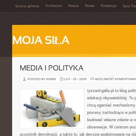
Archiwum
Nasze
Nowe
Redakcja
Strona główna
Spis Tre
MOJA SIŁA
MEDIA I POLITYKA
POSTED BY ADMIN
LUT - 25 - 2026
MOŻLIWOŚĆ KOMENTOWA
ryszard-galla.pl to blog pol
edukacji obywatelskiej. To 
chcą ogarniać mechanizmy p
procesy zachodzące w polit
budować własne zdanie w op
obserwacje. W centrum pozo
uczestnik demokracji, a także to, jak decyzje podejmowane na r