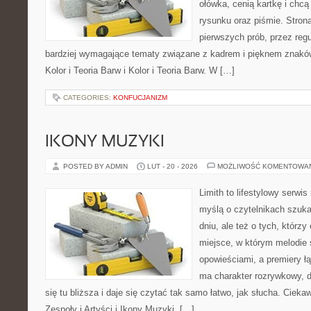
ołówka, cenią kartkę i chc
rysunku oraz piśmie. Stron
pierwszych prób, przez regu
bardziej wymagające tematy związane z kadrem i pięknem znaków
Kolor i Teoria Barw i Kolor i Teoria Barw. W […]
CATEGORIES:
KONFUCJANIZM
IKONY MUZYKI
POSTED BY ADMIN
LUT - 20 - 2026
MOŻLIWOŚĆ KOMENTOWA
Limith to lifestylowy serwi
myślą o czytelnikach szuka
dniu, ale też o tych, którz
miejsce, w którym melodie 
opowieściami, a premiery ł
ma charakter rozrywkowy, 
się tu bliższa i daje się czytać tak samo łatwo, jak słucha. Ciekaw
Zespoły i Artyści i Ikony Muzyki. […]