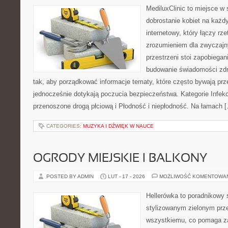
MediluxClinic to miejsce w 
dobrostanie kobiet na każdy
internetowy, który łączy rz
zrozumieniem dla zwyczajn
przestrzeni stoi zapobiega
budowanie świadomości zdr
tak, aby porządkować informacje tematy, które często bywają pr
jednocześnie dotykają poczucia bezpieczeństwa. Kategorie Infekc
przenoszone drogą płciową i Płodność i niepłodność. Na łamach 
CATEGORIES:
MUZYKA I DŹWIĘK W NAUCE
OGRODY MIEJSKIE I BALKONY
POSTED BY ADMIN
LUT - 17 - 2026
MOŻLIWOŚĆ KOMENTOWA
Hellerówka to poradnikowy
stylizowanym zielonym prz
wszystkiemu, co pomaga za