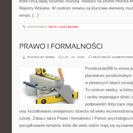
które chcą lepiej rozumieć muzykę. Nowości na stronie Historia M
Rejestry Wokalne. W centrum serwisu są kluczowe elementy muzy
tempo, […]
CATEGORIES:
DIETA I ODŻYWIANIE
PRAWO I FORMALNOŚCI
POSTED BY ADMIN
LUT - 15 - 2026
MOŻLIWOŚĆ KOMENTOWA
Przedszkole309 to strona p
placówkom przedszkolnym o
w pierwszych latach rozwoj
To centrum wiedzy, w któr
i osoby wspierające dzieci 
podpowiedzi dotyczące org
oraz kształtowania umiejętności dziecka od wieku wczesnodzieci
szkoły. Zobacz także Prawo i formalności i Pomoc psychologiczna
porządkowanie tematów, które dla wielu rodzin stają się wyzwani