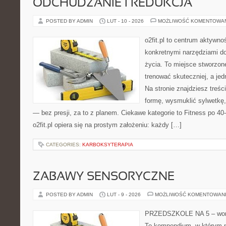
ODCHUDZANIE I REDUKCJA
POSTED BY ADMIN
LUT - 10 - 2026
MOŻLIWOŚĆ KOMENTOWA
o2fit.pl to centrum aktywno
konkretnymi narzędziami do
życia. To miejsce stworzon
trenować skuteczniej, a jed
Na stronie znajdziesz treś
formę, wysmuklić sylwetkę,
— bez presji, za to z planem. Ciekawe kategorie to Fitness po 40-t
o2fit.pl opiera się na prostym założeniu: każdy […]
CATEGORIES:
KARBOKSYTERAPIA
ZABAWY SENSORYCZNE
POSTED BY ADMIN
LUT - 9 - 2026
MOŻLIWOŚĆ KOMENTOWAN
PRZEDSZKOLE NA 5 – worta
To kompendium, w którym n