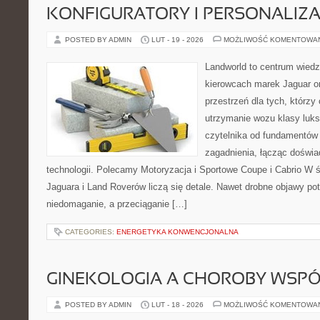
KONFIGURATORY I PERSONALIZA
POSTED BY ADMIN
LUT - 19 - 2026
MOŻLIWOŚĆ KOMENTOWA
Landworld to centrum wied
kierowcach marek Jaguar o
przestrzeń dla tych, którzy
utrzymanie wozu klasy luks
czytelnika od fundamentów
zagadnienia, łącząc doświa
technologii. Polecamy Motoryzacja i Sportowe Coupe i Cabrio W
Jaguara i Land Roverów liczą się detale. Nawet drobne objawy po
niedomaganie, a przeciąganie […]
CATEGORIES:
ENERGETYKA KONWENCJONALNA
GINEKOLOGIA A CHOROBY WSPÓŁ
POSTED BY ADMIN
LUT - 18 - 2026
MOŻLIWOŚĆ KOMENTOWA