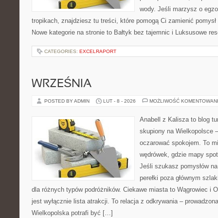
wody. Jeśli marzysz o egzo
tropikach, znajdziesz tu treści, które pomogą Ci zamienić pomy
Nowe kategorie na stronie to Bałtyk bez tajemnic i Luksusowe res
CATEGORIES:
EXCELRAPORT
WRZEŚNIA
POSTED BY ADMIN
LUT - 8 - 2026
MOŻLIWOŚĆ KOMENTOWAN
Anabell z Kalisza to blog t
skupiony na Wielkopolsce – 
oczarować spokojem. To mi
wędrówek, gdzie mapy spot
Jeśli szukasz pomysłów na
perełki poza głównym szlak
dla różnych typów podróżników. Ciekawe miasta to Wągrowiec i Os
jest wyłącznie lista atrakcji. To relacja z odkrywania – prowadzon
Wielkopolska potrafi być […]