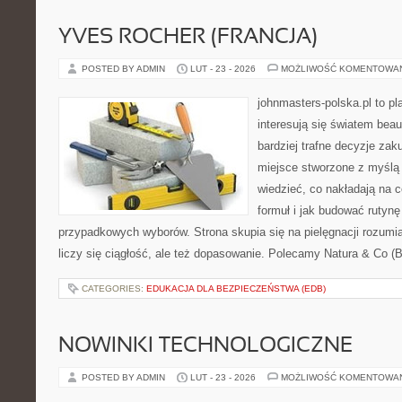
YVES ROCHER (FRANCJA)
POSTED BY ADMIN
LUT - 23 - 2026
MOŻLIWOŚĆ KOMENTOWA
johnmasters-polska.pl to pl
interesują się światem bea
bardziej trafne decyzje zak
miejsce stworzone z myślą o
wiedzieć, co nakładają na c
formuł i jak budować rutyn
przypadkowych wyborów. Strona skupia się na pielęgnacji rozumi
liczy się ciągłość, ale też dopasowanie. Polecamy Natura & Co (Br
CATEGORIES:
EDUKACJA DLA BEZPIECZEŃSTWA (EDB)
NOWINKI TECHNOLOGICZNE
POSTED BY ADMIN
LUT - 23 - 2026
MOŻLIWOŚĆ KOMENTOWA