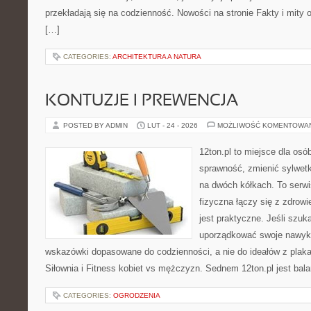
przekładają się na codzienność. Nowości na stronie Fakty i mity o 
[…]
CATEGORIES:
ARCHITEKTURA A NATURA
KONTUZJE I PREWENCJA
POSTED BY ADMIN
LUT - 24 - 2026
MOŻLIWOŚĆ KOMENTOWA
12ton.pl to miejsce dla osó
sprawność, zmienić sylwetk
na dwóch kółkach. To serw
fizyczna łączy się z zdrowi
jest praktyczne. Jeśli szu
uporządkować swoje nawyki,
wskazówki dopasowane do codzienności, a nie do ideałów z plakat
Siłownia i Fitness kobiet vs mężczyzn. Sednem 12ton.pl jest bal
CATEGORIES:
OGRODZENIA