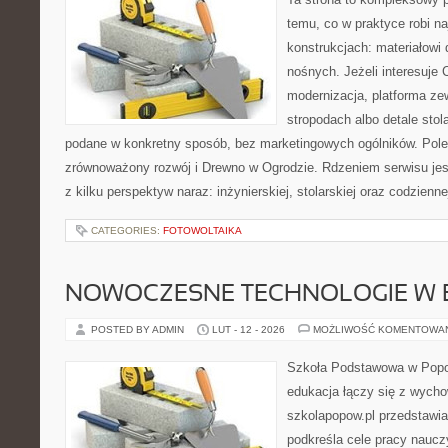
temu, co w praktyce robi n
konstrukcjach: materiałow
nośnych. Jeżeli interesuje
modernizacja, platforma ze
stropodach albo detale stol
podane w konkretny sposób, bez marketingowych ogólników. Pole
zrównoważony rozwój i Drewno w Ogrodzie. Rdzeniem serwisu jes
z kilku perspektyw naraz: inżynierskiej, stolarskiej oraz codzienne
CATEGORIES:
FOTOWOLTAIKA
NOWOCZESNE TECHNOLOGIE W 
POSTED BY ADMIN
LUT - 12 - 2026
MOŻLIWOŚĆ KOMENTOWA
Szkoła Podstawowa w Popow
edukacja łączy się z wycho
szkolapopow.pl przedstawia
podkreśla cele pracy nauczy