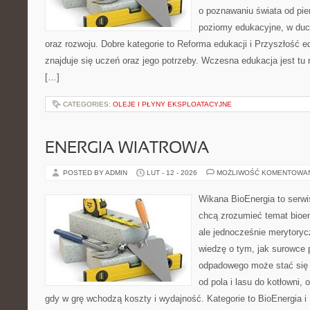
o poznawaniu świata od pie
poziomy edukacyjne, w du
oraz rozwoju. Dobre kategorie to Reforma edukacji i Przyszłość e
znajduje się uczeń oraz jego potrzeby. Wczesna edukacja jest tu
[…]
CATEGORIES:
OLEJE I PŁYNY EKSPLOATACYJNE
ENERGIA WIATROWA
POSTED BY ADMIN
LUT - 12 - 2026
MOŻLIWOŚĆ KOMENTOWA
Wikana BioEnergia to serwi
chcą zrozumieć temat bioen
ale jednocześnie merytoryc
wiedzę o tym, jak surowce 
odpadowego może stać się 
od pola i lasu do kotłowni,
gdy w grę wchodzą koszty i wydajność. Kategorie to BioEnergia i 