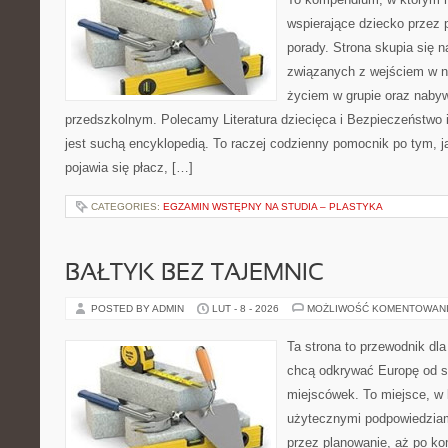
wspierające dziecko przez 
porady. Strona skupia się
związanych z wejściem w n
życiem w grupie oraz naby
przedszkolnym. Polecamy Literatura dziecięca i Bezpieczeństwo 
jest suchą encyklopedią. To raczej codzienny pomocnik po tym, j
pojawia się płacz, […]
CATEGORIES:
EGZAMIN WSTĘPNY NA STUDIA – PLASTYKA
BAŁTYK BEZ TAJEMNIC
POSTED BY ADMIN
LUT - 8 - 2026
MOŻLIWOŚĆ KOMENTOWAN
Ta strona to przewodnik dla
chcą odkrywać Europę od s
miejscówek. To miejsce, w 
użytecznymi podpowiedziam
przez planowanie, aż po ko