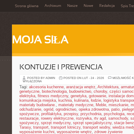
Archiwum
Nasze
Nowe
Redakcja
Strona główna
Spis Tre
MOJA SIŁA
KONTUZJE I PREWENCJA
POSTED BY ADMIN
POSTED ON LUT - 24 - 2026
MOŻLIWOŚĆ 
WYŁĄCZONA
Tagi:
akcesoria kuchenne
,
aranżacja wnętrz
,
Architektura
,
armatu
genetyczne
,
biotechnologia
,
budownictwo
,
choroby
,
części samo
elektryka
,
fitness medyczny
,
genetyka
,
gotowanie
,
instalacje do
komunikacja miejska
,
kuchnia
,
kulinaria
,
łodzie
,
logistyka transpo
materiały budowlane.
,
materiały medyczne
,
Meble
,
mieszkanie
,
m
odchudzanie
,
ogród
,
ogrodnictwo
,
opieka zdrowotna
,
patio
,
pielęgn
spożywcze
,
profilaktyka
,
przepisy
,
przychodnia
,
psychologia
,
rece
restauracje
,
rowery elektryczne
,
rozrywka
,
rtv agd
,
samochody
,
s
spożywczy
,
sprzęt medyczny
,
sprzęt specjalistyczny
,
stacje ben
Tarasy
,
transport
,
transport lotniczy
,
transport wodny
,
wiedza med
wyposażenie kuchni
,
wyposażenie wnętrz
,
zdrowe żywienie