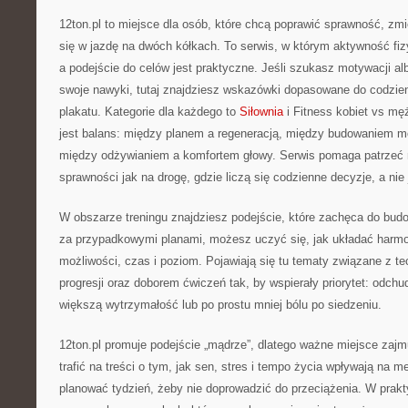
12ton.pl to miejsce dla osób, które chcą poprawić sprawność, zmi
się w jazdę na dwóch kółkach. To serwis, w którym aktywność fiz
a podejście do celów jest praktyczne. Jeśli szukasz motywacji 
swoje nawyki, tutaj znajdziesz wskazówki dopasowane do codzien
plakatu. Kategorie dla każdego to
Siłownia
i Fitness kobiet vs m
jest balans: między planem a regeneracją, między budowaniem m
między odżywianiem a komfortem głowy. Serwis pomaga patrzeć n
sprawności jak na drogę, gdzie liczą się codzienne decyzje, a ni
W obszarze treningu znajdziesz podejście, które zachęca do bud
za przypadkowymi planami, możesz uczyć się, jak układać harm
możliwości, czas i poziom. Pojawiają się tu tematy związane z t
progresji oraz doborem ćwiczeń tak, by wspierały priorytet: odch
większą wytrzymałość lub po prostu mniej bólu po siedzeniu.
12ton.pl promuje podejście „mądrze”, dlatego ważne miejsce zaj
trafić na treści o tym, jak sen, stres i tempo życia wpływają na m
planować tydzień, żeby nie doprowadzić do przeciążenia. W prak