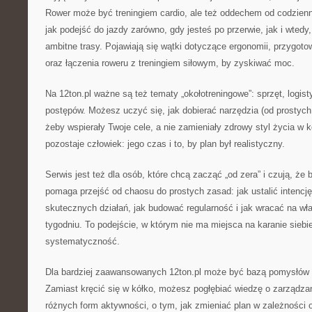
Rower może być treningiem cardio, ale też oddechem od codzien
jak podejść do jazdy zarówno, gdy jesteś po przerwie, jak i wtedy
ambitne trasy. Pojawiają się wątki dotyczące ergonomii, przygot
oraz łączenia roweru z treningiem siłowym, by zyskiwać moc.
Na 12ton.pl ważne są też tematy „okołotreningowe”: sprzęt, logis
postępów. Możesz uczyć się, jak dobierać narzędzia (od prostyc
żeby wspierały Twoje cele, a nie zamieniały zdrowy styl życia w 
pozostaje człowiek: jego czas i to, by plan był realistyczny.
Serwis jest też dla osób, które chcą zacząć „od zera” i czują, że 
pomaga przejść od chaosu do prostych zasad: jak ustalić intencj
skutecznych działań, jak budować regularność i jak wracać na wł
tygodniu. To podejście, w którym nie ma miejsca na karanie siebie
systematyczność.
Dla bardziej zaawansowanych 12ton.pl może być bazą pomysłów 
Zamiast kręcić się w kółko, możesz pogłębiać wiedzę o zarządzan
różnych form aktywności, o tym, jak zmieniać plan w zależności o