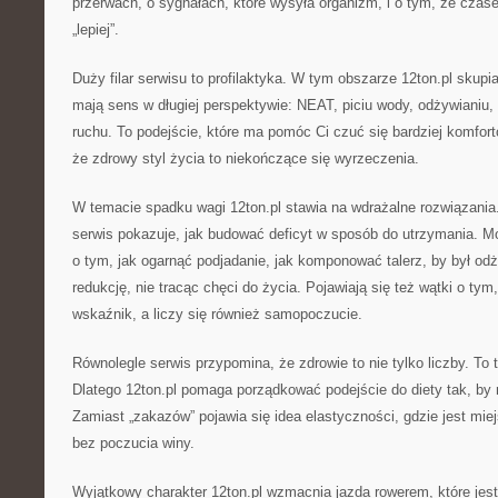
przerwach, o sygnałach, które wysyła organizm, i o tym, że czas
„lepiej”.
Duży filar serwisu to profilaktyka. W tym obszarze 12ton.pl skupi
mają sens w długiej perspektywie: NEAT, piciu wody, odżywianiu, 
ruchu. To podejście, które ma pomóc Ci czuć się bardziej komfort
że zdrowy styl życia to niekończące się wyrzeczenia.
W temacie spadku wagi 12ton.pl stawia na wdrażalne rozwiązania
serwis pokazuje, jak budować deficyt w sposób do utrzymania. M
o tym, jak ogarnąć podjadanie, jak komponować talerz, by był od
redukcję, nie tracąc chęci do życia. Pojawiają się też wątki o tym
wskaźnik, a liczy się również samopoczucie.
Równolegle serwis przypomina, że zdrowie to nie tylko liczby. To 
Dlatego 12ton.pl pomaga porządkować podejście do diety tak, by 
Zamiast „zakazów” pojawia się idea elastyczności, gdzie jest mie
bez poczucia winy.
Wyjątkowy charakter 12ton.pl wzmacnia jazda rowerem, które jest