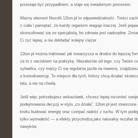
przestaje być przypadkiem, a staje się świadomym procesem.
Ważny element filozofii 12ton.pl to odpowiedzialność. Treści zac
z ciała i pamiętać, że każdy organizm reaguje inaczej. Jeśli pojawi
skonsultować się ze specjalistą, bo zdrowie jest nadrzędne. Zmi
Ci żyć lepiej, a nie dokładać kolejny ciężar.
12ton.pl można traktować jak towarzysza w drodze do lepszej fo
za to z naciskiem na praktykę. Niezależnie od tego, czy Twoim c
sylwetka, czy marzy Ci się regularna jazda na rowerze, znajdzies
o konsekwencję. To miejsce dla tych, którzy chcą działać skutec
lata, a nie na chwilę.
Jeśli więc potrzebujesz wskazówek, chcesz lepiej rozumieć swoje 
podejmowania decyzji w stylu „co działa”, 12ton.pl jest stworzone
kroku budować energię oraz czerpać radość z ruchu. W tym podejśc
tylko wytrwałość — a efekty przychodzą jako naturalny rezultat 
nawyków.