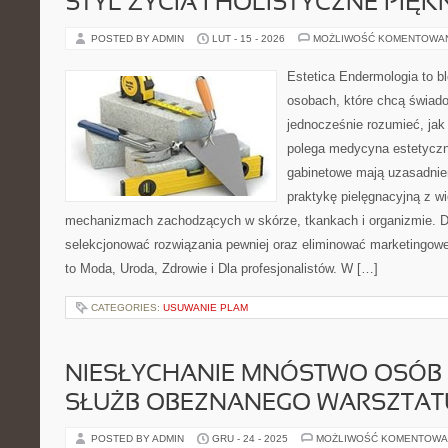
STYL ŻYCIA I HOLISTYCZNE PIĘ
POSTED BY ADMIN
LUT - 15 - 2026
MOŻLIWOŚĆ KOMENTOWA
Estetica Endermologia to b
osobach, które chcą świado
jednocześnie rozumieć, jak
polega medycyna estetyczn
gabinetowe mają uzasadnien
praktykę pielęgnacyjną z wi
mechanizmach zachodzących w skórze, tkankach i organizmie. D
selekcjonować rozwiązania pewniej oraz eliminować marketingowe
to Moda, Uroda, Zdrowie i Dla profesjonalistów. W […]
CATEGORIES:
USUWANIE PLAM
NIESŁYCHANIE MNÓSTWO OSÓB 
SŁUŻB OBEZNANEGO WARSZTAT
POSTED BY ADMIN
GRU - 24 - 2025
MOŻLIWOŚĆ KOMENTOWA