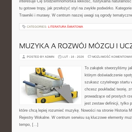
interesuje Cię śródziemnomorska lekkość, rustykalna naturalność
tu gotowe tropy, jak przełożyć styl na zwykłe podwórko. Kategori
Trawniki i murawy. W centrum naszej uwagi są ogrody tematyczn
CATEGORIES:
LITERATURA ŚWIATOWA
MUZYKA A ROZWÓJ MÓZGU I UCZ
POSTED BY ADMIN
LUT - 16 - 2026
MOŻLIWOŚĆ KOMENTOWA
To zakątek stworzyliśmy ja
którym doświadczenie spoty
szukasz czytelnego startu 
chcesz poukładać teorię, z
prowadzące od prostych rze
jest zestaw definicji, tylko
które chcą lepiej rozumieć muzykę. Nowości na stronie Historia M
Rejestry Wokalne. W centrum serwisu są kluczowe elementy muzy
tempo, […]