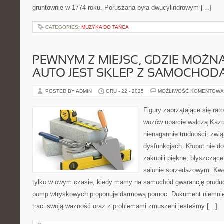
gruntownie w 1774 roku. Poruszana była dwucylindrowym […]
CATEGORIES:
MUZYKA DO TAŃCA
PEWNYM Z MIEJSC, GDZIE MOŻN
AUTO JEST SKLEP Z SAMOCHOD
POSTED BY ADMIN
GRU - 22 - 2025
MOŻLIWOŚĆ KOMENTOWA
Figury zaprzątające się ra
wozów uparcie walczą Każd
nienagannie trudności, zwi
dysfunkcjach. Kłopot nie do
zakupili piękne, błyszcząc
salonie sprzedażowym. Kwes
tylko w owym czasie, kiedy mamy na samochód gwarancję prod
pomp wtryskowych proponuje darmową pomoc. Dokument niemniej
traci swoją ważność oraz z problemami zmuszeni jesteśmy […]