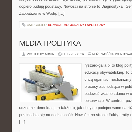
dopiero budują podstawy. Nowości na stronie to Diagnostyka i Ser
Zaopatrzenie w Wodę. […]
CATEGORIES:
ROZWÓJ EMOCJONALNY I SPOŁECZNY
MEDIA I POLITYKA
POSTED BY ADMIN
LUT - 25 - 2026
MOŻLIWOŚĆ KOMENTOWA
ryszard-galla.pl to blog pol
edukacji obywatelskiej. To 
chcą ogarniać mechanizmy p
procesy zachodzące w polit
budować własne zdanie w op
obserwacje. W centrum pozo
uczestnik demokracji, a także to, jak decyzje podejmowane na r
przekładają się na codzienność. Nowości na stronie Fakty i mity o 
[…]