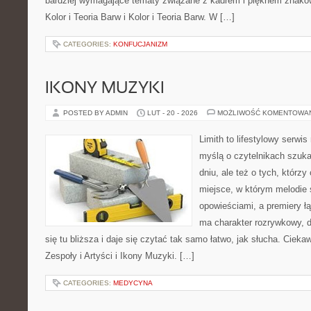
bardziej wymagające tematy związane z kadrem i pięknem znaków
Kolor i Teoria Barw i Kolor i Teoria Barw. W […]
CATEGORIES:
KONFUCJANIZM
IKONY MUZYKI
POSTED BY ADMIN
LUT - 20 - 2026
MOŻLIWOŚĆ KOMENTOWA
Limith to lifestylowy serwi
myślą o czytelnikach szuka
dniu, ale też o tych, którz
miejsce, w którym melodie 
opowieściami, a premiery ł
ma charakter rozrywkowy, 
się tu bliższa i daje się czytać tak samo łatwo, jak słucha. Ciekaw
Zespoły i Artyści i Ikony Muzyki. […]
CATEGORIES:
MEDYCYNA