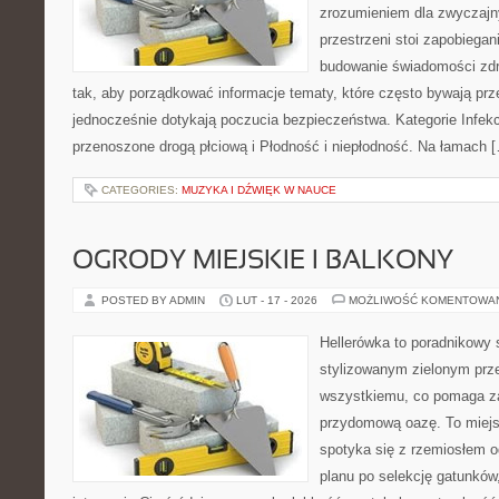
zrozumieniem dla zwyczajn
przestrzeni stoi zapobiega
budowanie świadomości zdr
tak, aby porządkować informacje tematy, które często bywają pr
jednocześnie dotykają poczucia bezpieczeństwa. Kategorie Infekc
przenoszone drogą płciową i Płodność i niepłodność. Na łamach 
CATEGORIES:
MUZYKA I DŹWIĘK W NAUCE
OGRODY MIEJSKIE I BALKONY
POSTED BY ADMIN
LUT - 17 - 2026
MOŻLIWOŚĆ KOMENTOWA
Hellerówka to poradnikowy
stylizowanym zielonym prz
wszystkiemu, co pomaga za
przydomową oazę. To miejs
spotyka się z rzemiosłem 
planu po selekcję gatunków,