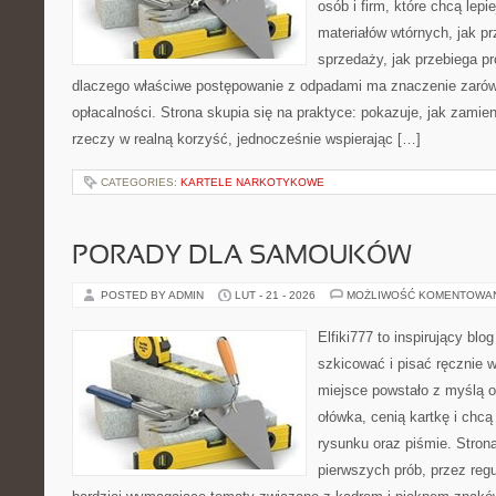
osób i firm, które chcą lepi
materiałów wtórnych, jak p
sprzedaży, jak przebiega pr
dlaczego właściwe postępowanie z odpadami ma znaczenie zarówno 
opłacalności. Strona skupia się na praktyce: pokazuje, jak zamie
rzeczy w realną korzyść, jednocześnie wspierając […]
CATEGORIES:
KARTELE NARKOTYKOWE
PORADY DLA SAMOUKÓW
POSTED BY ADMIN
LUT - 21 - 2026
MOŻLIWOŚĆ KOMENTOWA
Elfiki777 to inspirujący blo
szkicować i pisać ręcznie 
miejsce powstało z myślą o
ołówka, cenią kartkę i chc
rysunku oraz piśmie. Stron
pierwszych prób, przez regu