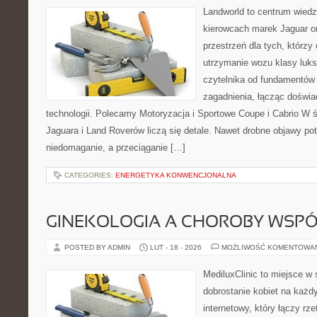
Landworld to centrum wied
kierowcach marek Jaguar o
przestrzeń dla tych, którzy
utrzymanie wozu klasy luks
czytelnika od fundamentów
zagadnienia, łącząc doświa
technologii. Polecamy Motoryzacja i Sportowe Coupe i Cabrio W
Jaguara i Land Roverów liczą się detale. Nawet drobne objawy po
niedomaganie, a przeciąganie […]
CATEGORIES:
ENERGETYKA KONWENCJONALNA
GINEKOLOGIA A CHOROBY WSPÓŁ
POSTED BY ADMIN
LUT - 18 - 2026
MOŻLIWOŚĆ KOMENTOWA
MediluxClinic to miejsce w 
dobrostanie kobiet na każdy
internetowy, który łączy rz