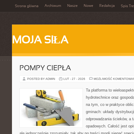
Archiwum
Nasze
Nowe
Redakcja
Strona główna
Spis Tre
MOJA SIŁA
POMPY CIEPŁA
POSTED BY ADMIN
LUT - 27 - 2026
MOŻLIWOŚĆ KOMENTOWA
Ta platforma to wieloaspek
hydrotechnice oraz gospoda
na tym, co w praktyce oblic
gminach: układy dystrybucj
odprowadzania ścieków, a 
opadowych. Całość jest opi
ale jednocześnie zrozumiały, tak aby po treści mogli sięgać specja