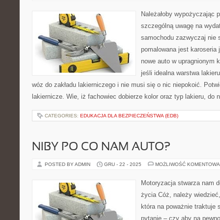
Należałoby wypożyczając po
szczególną uwagę na wydat
samochodu zazwyczaj nie s
pomalowana jest karoseria
nowe auto w upragnionym ko
jeśli idealna warstwa lakie
wóz do zakładu lakierniczego i nie musi się o nic niepokoić. Potwi
lakiernicze. Wie, iż fachowiec dobierze kolor oraz typ lakieru, do 
CATEGORIES:
EDUKACJA DLA BEZPIECZEŃSTWA (EDB)
NIBY PO CO NAM AUTO?
POSTED BY ADMIN
GRU - 22 - 2025
MOŻLIWOŚĆ KOMENTOWA
Motoryzacja stwarza nam d
życia Cóż, należy wiedzieć,
która na poważnie traktuje 
pytanie – czy aby na pewno