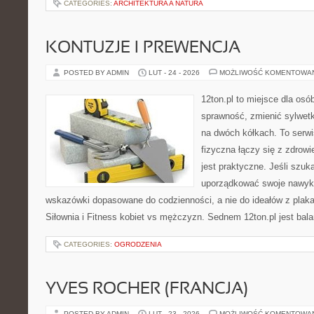
CATEGORIES:
ARCHITEKTURA A NATURA
KONTUZJE I PREWENCJA
POSTED BY ADMIN
LUT - 24 - 2026
MOŻLIWOŚĆ KOMENTOWA
12ton.pl to miejsce dla osó
sprawność, zmienić sylwetk
na dwóch kółkach. To serw
fizyczna łączy się z zdrowi
jest praktyczne. Jeśli szu
uporządkować swoje nawyki,
wskazówki dopasowane do codzienności, a nie do ideałów z plakat
Siłownia i Fitness kobiet vs mężczyzn. Sednem 12ton.pl jest bal
CATEGORIES:
OGRODZENIA
YVES ROCHER (FRANCJA)
POSTED BY ADMIN
LUT - 23 - 2026
MOŻLIWOŚĆ KOMENTOWA