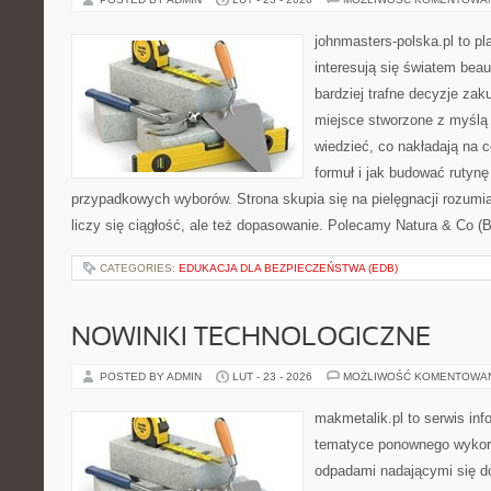
johnmasters-polska.pl to pl
interesują się światem bea
bardziej trafne decyzje zak
miejsce stworzone z myślą o
wiedzieć, co nakładają na c
formuł i jak budować rutyn
przypadkowych wyborów. Strona skupia się na pielęgnacji rozumi
liczy się ciągłość, ale też dopasowanie. Polecamy Natura & Co (Br
CATEGORIES:
EDUKACJA DLA BEZPIECZEŃSTWA (EDB)
NOWINKI TECHNOLOGICZNE
POSTED BY ADMIN
LUT - 23 - 2026
MOŻLIWOŚĆ KOMENTOWA
makmetalik.pl to serwis in
tematyce ponownego wykorz
odpadami nadającymi się d