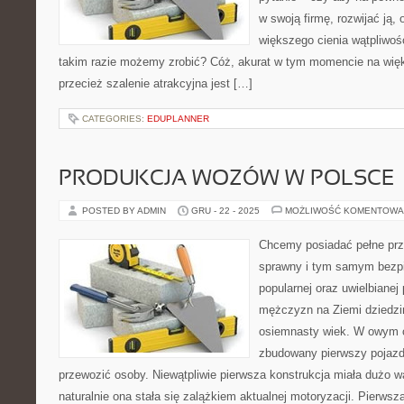
w swoją firmę, rozwijać ją,
większego cienia wątpliwośc
takim razie możemy zrobić? Cóż, akurat w tym momencie na więk
przecież szalenie atrakcyjna jest […]
CATEGORIES:
EDUPLANNER
PRODUKCJA WOZÓW W POLSCE
POSTED BY ADMIN
GRU - 22 - 2025
MOŻLIWOŚĆ KOMENTOWA
Chcemy posiadać pełne prz
sprawny i tym samym bezpi
popularnej oraz uwielbianej
mężczyzn na Ziemi dziedzi
osiemnasty wiek. W owym c
zbudowany pierwszy pojazd 
przewozić osoby. Niewątpliwie pierwsza konstrukcja miała dużo w
naturalnie ona stała się zalążkiem aktualnej motoryzacji. Pierws