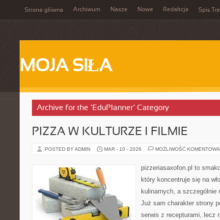
Archiwum
Nasze
Nowe
Redakcja
Strona główna
Spis Tre
MOJA SIŁA
Archive for the ‘EduPlanner’ Category
PIZZA W KULTURZE I FILMIE
POSTED BY ADMIN
MAR - 10 - 2026
MOŻLIWOŚĆ KOMENTOWA
pizzeriasaxofon.pl to smako
który koncentruje się na wł
kulinarnych, a szczególnie 
Już sam charakter strony po
serwis z recepturami, lecz 