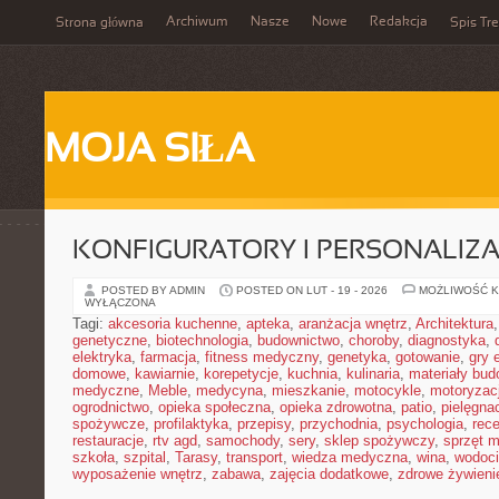
Archiwum
Nasze
Nowe
Redakcja
Strona główna
Spis Tre
MOJA SIŁA
KONFIGURATORY I PERSONALIZA
POSTED BY ADMIN
POSTED ON LUT - 19 - 2026
MOŻLIWOŚĆ 
WYŁĄCZONA
Tagi:
akcesoria kuchenne
,
apteka
,
aranżacja wnętrz
,
Architektura
genetyczne
,
biotechnologia
,
budownictwo
,
choroby
,
diagnostyka
,
elektryka
,
farmacja
,
fitness medyczny
,
genetyka
,
gotowanie
,
gry 
domowe
,
kawiarnie
,
korepetycje
,
kuchnia
,
kulinaria
,
materiały bud
medyczne
,
Meble
,
medycyna
,
mieszkanie
,
motocykle
,
motoryzac
ogrodnictwo
,
opieka społeczna
,
opieka zdrowotna
,
patio
,
pielęgnac
spożywcze
,
profilaktyka
,
przepisy
,
przychodnia
,
psychologia
,
rece
restauracje
,
rtv agd
,
samochody
,
sery
,
sklep spożywczy
,
sprzęt 
szkoła
,
szpital
,
Tarasy
,
transport
,
wiedza medyczna
,
wina
,
wodoci
wyposażenie wnętrz
,
zabawa
,
zajęcia dodatkowe
,
zdrowe żywieni