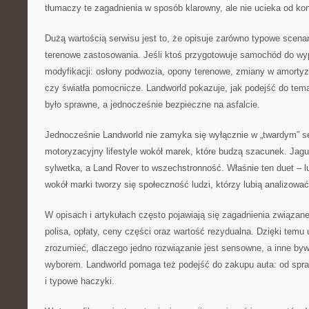
tłumaczy te zagadnienia w sposób klarowny, ale nie ucieka od ko
Dużą wartością serwisu jest to, że opisuje zarówno typowe scenari
terenowe zastosowania. Jeśli ktoś przygotowuje samochód do wyp
modyfikacji: osłony podwozia, opony terenowe, zmiany w amortyza
czy światła pomocnicze. Landworld pokazuje, jak podejść do tema
było sprawne, a jednocześnie bezpieczne na asfalcie.
Jednocześnie Landworld nie zamyka się wyłącznie w „twardym” se
motoryzacyjny lifestyle wokół marek, które budzą szacunek. Jagu
sylwetka, a Land Rover to wszechstronność. Właśnie ten duet – l
wokół marki tworzy się społeczność ludzi, którzy lubią analizować
W opisach i artykułach często pojawiają się zagadnienia związan
polisa, opłaty, ceny części oraz wartość rezydualna. Dzięki temu
zrozumieć, dlaczego jedno rozwiązanie jest sensowne, a inne b
wyborem. Landworld pomaga też podejść do zakupu auta: od spraw
i typowe haczyki.