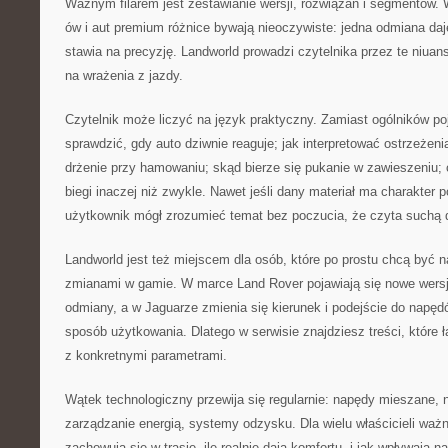
Ważnym filarem jest zestawianie wersji, rozwiązań i segmentów
ów i aut premium różnice bywają nieoczywiste: jedna odmiana daj
stawia na precyzję. Landworld prowadzi czytelnika przez te niuan
na wrażenia z jazdy.
Czytelnik może liczyć na język praktyczny. Zamiast ogólników poj
sprawdzić, gdy auto dziwnie reaguje; jak interpretować ostrzeżeni
drżenie przy hamowaniu; skąd bierze się pukanie w zawieszeniu;
biegi inaczej niż zwykle. Nawet jeśli dany materiał ma charakter p
użytkownik mógł zrozumieć temat bez poczucia, że czyta suchą
Landworld jest też miejscem dla osób, które po prostu chcą być 
zmianami w gamie. W marce Land Rover pojawiają się nowe wersje
odmiany, a w Jaguarze zmienia się kierunek i podejście do napę
sposób użytkowania. Dlatego w serwisie znajdziesz treści, które
z konkretnymi parametrami.
Wątek technologiczny przewija się regularnie: napędy mieszane, 
zarządzanie energią, systemy odzysku. Dla wielu właścicieli ważne
zachowują się w trasie, ile realnie dają komfortu, i jak wpływają n