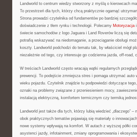
Landworld to centrum wiedzy stworzony z myślą o kierowcach ma
To przestrzeń dla tych, którzy chcą praktycznie ogarnąć utrzyma
Strona prowadzi czytelnika od fundamentów po bardziej szczegół
doświadczenie z tłem rynku i technologii. Polecamy
Motoryzacja
i
świecie samochodów z logo Jaguara i Land Roverów liczą się det
potrafią wskazywać na niedomaganie, a przeciąganie obsługi moż
koszty. Landworld podchodzi do tematu tak, by właściciel mógł p
niezależnie od tego, czy interesuje go codzienna jazda, off-road, cz
W treściach Landworld często wracają wątki regularnych przegląd
prewencji. To podejście zmniejsza stres i pomaga utrzymać auto w
wieku pojazdu. Czytelnik znajdzie tu podpowiedzi dotyczące tego
oznaki na problemy związane z przeniesieniem mocy, zawiesze
instalacją elektryczną, komfortem termicznym czy termiką jednost
Landworld jest także dla tych, którzy lubią wiedzieć „dlaczego” – n
obok praktycznych tematów pojawiają się materiały o innowacjach
nowe systemy wpływają na komfort. W autach z wyższej półki cor
asystenci jazdy, infotainment, zmiany oprogramowania i ekosyste