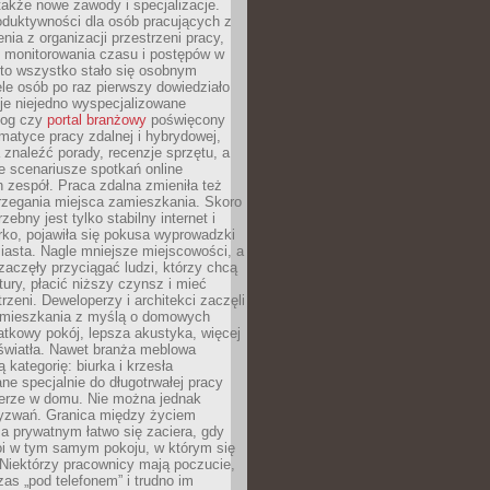
 także nowe zawody i specjalizacje.
oduktywności dla osób pracujących z
nia z organizacji przestrzeni pracy,
o monitorowania czasu i postępów w
 to wszystko stało się osobnym
le osób po raz pierwszy dowiedziało
ieje niejedno wyspecjalizowane
log czy
portal branżowy
poświęcony
matyce pracy zdalnej i hybrydowej,
znaleźć porady, recenzje sprzętu, a
e scenariusze spotkań online
h zespół. Praca zdalna zmieniła też
rzegania miejsca zamieszkania. Skoro
zebny jest tylko stabilny internet i
ko, pojawiła się pokusa wyprowadzki
iasta. Nagle mniejsze miejscowości, a
zaczęły przyciągać ludzi, którzy chcą
atury, płacić niższy czynsz i mieć
trzeni. Deweloperzy i architekci zaczęli
 mieszkania z myślą o domowych
atkowy pokój, lepsza akustyka, więcej
 światła. Nawet branża meblowa
 kategorię: biurka i krzesła
ne specjalnie do długotrwałej pracy
erze w domu. Nie można jednak
yzwań. Granica między życiem
 prywatnym łatwo się zaciera, gdy
oi w tym samym pokoju, w którym się
Niektórzy pracownicy mają poczucie,
zas „pod telefonem” i trudno im