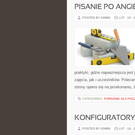
PISANIE PO ANG
POSTED BY ADMIN
LUT - 19 - 
praktyki, gdzie najważniejsza jes
zajęcia, jak i uczestników. Polec
strony opiera się na przekonaniu, 
CATEGORIES:
PORADNIK DLA POC
KONFIGURATORY 
POSTED BY ADMIN
LUT - 19 - 