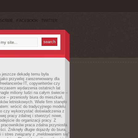
SCRIBE
FACEBOOK
TWITTER
a jeszcze dekadę temu była
jako przywilej zarezerwowany dla
 freelancerów IT, copywriterów czy
mczasem wydarzenia ostatnich lat
 nagle miliony ludzi na całym świecie –
ce – przeniosły biura do mieszkań,
ków letniskowych. Wiele firm stanęło
atem: wrócić do tradycyjnego modelu
go czy wykorzystać doświadczenia z
ej pracy zdalnej i stworzyć nowe,
dejście do organizacji pracy. Z
 pracowników praca zdalna przyniosła
ści. Zniknęły długie dojazdy do biura,
i i stres związany z „meldowaniem się”