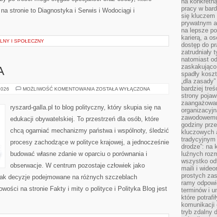
na konkretną
pracy w bard
na stronie to Diagnostyka i Serwis i Wodociągi i
się kluczem
prywatnym a
na lepsze p
karierą, a o
LNY I SPOŁECZNY
dostęp do pr
zatrudniały 
natomiast od
zaskakująco
A
spadły koszt
„dla zasady”
bardziej tre
MEDIA
2026
MOŻLIWOŚĆ KOMENTOWANIA
ZOSTAŁA WYŁĄCZONA
I
strony pojaw
POLITYKA
zaangażowani
ryszard-galla.pl to blog polityczny, który skupia się na
organizacyjn
zawodowemu 
edukacji obywatelskiej. To przestrzeń dla osób, które
godziny prz
chcą ogarniać mechanizmy państwa i wspólnoty, śledzić
kluczowych 
tradycyjnym 
procesy zachodzące w polityce krajowej, a jednocześnie
drodze”: na 
budować własne zdanie w oparciu o porównania i
luźnych rozm
wszystko od
obserwacje. W centrum pozostaje człowiek jako
maili i wide
prostych zas
, jak decyzje podejmowane na różnych szczeblach
ramy odpowie
wości na stronie Fakty i mity o polityce i Polityka Blog jest
terminów i u
które potraf
komunikacji 
tryb zdalny d