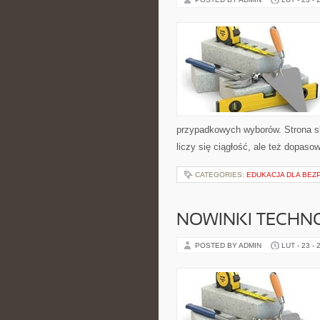
przypadkowych wyborów. Strona sk
liczy się ciągłość, ale też dopaso
CATEGORIES:
EDUKACJA DLA BEZ
NOWINKI TECHN
POSTED BY ADMIN
LUT - 23 - 