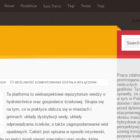
Nowe
Redakcja
Tagi
Twoje
Tagi
Spis Treści
SUB
Praca zdaln
postrzegana 
POMPY
2026
MOŻLIWOŚĆ KOMENTOWANIA
ZOSTAŁA WYŁĄCZONA
nielicznych:
CIEPŁA
grafików. Ty
sprawiły, że
Ta platforma to wieloaspektowe repozytorium wiedzy o
w tym w Pols
hydrotechnice oraz gospodarce ściekowej. Skupia się
domów i dom
przed dylem
na tym, co w praktyce oblicza się w miastach i
stacjonarne
gminach: układy dystrybucji wody, układy
okresu masow
hybrydowe po
odprowadzania ścieków, a także zagospodarowanie wód
perspektywy
szereg korzy
opadowych. Całość jest opisana w sposób inżynierski,
poranne kork
by po treści mogli sięgać specjaliści oraz osoby, które