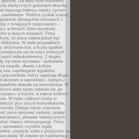
 godzinę. Dla wielu osób możliwość
ziej elastycznych godzinach okazała
 do lepszego balansu między życiem
 zawodowym. Rodzice zyskali szansę
ogodzenie obowiązków domowych z
soby z mniejszych miejscowości –
acy w firmach, które wcześniej
tylko w dużych miastach. Firmy
kryły, że praca zdalna potrafi być
 efektywna. W wielu przypadkach
y utrzymania biur, a liczba spotkań
 zmniejszyła się na rzecz krótszych,
ściwych wideokonferencji. Z drugiej
iły się nowe wyzwania – budowanie
a zespołu, dbanie o kulturę
ą oraz zapobieganie wypaleniu
pracowników, którzy spędzają długie
ed ekranem w samotności. Jednym z
aspektów okazała się komunikacja. W
biurze wiele spraw załatwia się „po
korytarzu, w kuchni, w trakcie krótkich
ów. W trybie zdalnym trzeba to
tworzyć przy użyciu komunikatorów,
orozmów. Dlatego rośnie znaczenie
ad: jasno opisywać zadania, ustalać
dzialności, pilnować realistycznych
nikać chaosu informacyjnego. Firmy,
iły wprowadzić czytelne reguły
online, poradziły sobie z przejściem na
użo lepiej. W połowie tej transformacji