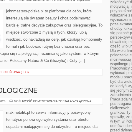
zakończyć dz
ROCHER
motywacją, i
(FRANCJA)
przynależnoś
johnmasters-polska.pl to platforma dla osób, które
wdrażanie za
interesują się światem beauty i chcą podejmować
wyznaczenie 
poza ekranem
bardziej trafne decyzje zakupowe oraz pielęgnacyjne. To
choćby kilka
miejsce stworzone z myślą o tych, którzy lubią
się poznać 
perspektywie
wiedzieć, co nakładają na cerę, jak działają komponenty
utrwali się
część w biur
formuł i jak budować rutynę bez chaosu oraz bez
Dla wielu fi
upia się na pielęgnacji rozumianej jako system, w którym
połączenie e
możliwością
wanie. Polecamy Natura & Co (Brazylia) i Coty […]
wspólnego pl
Pracownicy 
PIECZEŃSTWA (EDB)
wybierać pr
modelu prac
być dla wiel
co kiedyś w
OLOGICZNE
się jednym 
zatrudnienia.
Praca zdaln
NOWINKI
2026
MOŻLIWOŚĆ KOMENTOWANIA
ZOSTAŁA WYŁĄCZONA
postrzegana 
TECHNOLOGICZNE
nielicznych:
makmetalik.pl to serwis informacyjny poświęcony
grafików. Ty
sprawiły, że
tematyce ponownego wykorzystania oraz obrotu
w tym w Pols
domów i dom
odpadami nadającymi się do odzysku. To miejsce dla
przed dylem