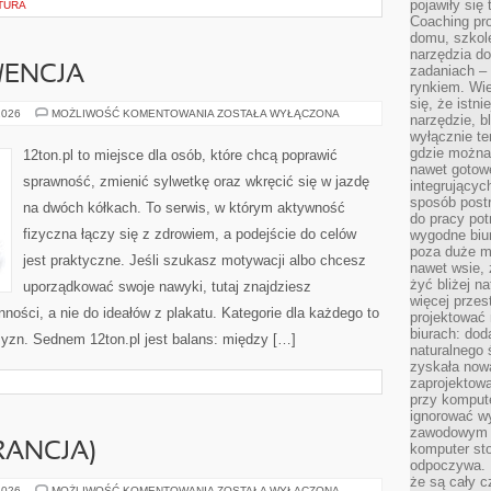
pojawiły się
TURA
Coaching pr
domu, szkole
narzędzia d
zadaniach –
WENCJA
rynkiem. Wie
się, że istn
KONTUZJE
2026
MOŻLIWOŚĆ KOMENTOWANIA
ZOSTAŁA WYŁĄCZONA
narzędzie, b
I
wyłącznie te
PREWENCJA
gdzie można 
12ton.pl to miejsce dla osób, które chcą poprawić
nawet gotow
sprawność, zmienić sylwetkę oraz wkręcić się w jazdę
integrującyc
sposób post
na dwóch kółkach. To serwis, w którym aktywność
do pracy potr
fizyczna łączy się z zdrowiem, a podejście do celów
wygodne biur
poza duże m
jest praktyczne. Jeśli szukasz motywacji albo chcesz
nawet wsie, 
żyć bliżej n
uporządkować swoje nawyki, tutaj znajdziesz
więcej przes
ści, a nie do ideałów z plakatu. Kategorie dla każdego to
projektować
biurach: dod
zyzn. Sednem 12ton.pl jest balans: między […]
naturalnego
zyskała nową
zaprojektowa
przy komput
ignorować w
zawodowym a
RANCJA)
komputer st
odpoczywa. 
że są cały c
YVES
2026
MOŻLIWOŚĆ KOMENTOWANIA
ZOSTAŁA WYŁĄCZONA