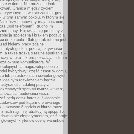
erze w domu. Nie można jednak
yzwań. Granica między życiem
 prywatnym łatwo się zaciera, gdy
oi w tym samym pokoju, w którym się
Niektórzy pracownicy mają poczucie,
zas „pod telefonem” i trudno im
ień pracy. Pojawiają się problemy z
zolacją społeczną i brakiem poczucia
ci do zespołu. Dlatego tak istotne jest
sad higieny pracy zdalnej:
stałych godzin, przerw, aktywności
, a także troska o realne spotkania –
 razy w roku – które pozwalają ludziom
poza oknem komunikatora. W
 kolejnych lat najprawdopodobniej
 model hybrydowy: część czasu w domu,
ze lub przestrzeniach coworkingowych.
rm idealnym rozwiązaniem będzie
lastyczności zdalnej pracy z
 okresowych spotkań twarzą w twarz,
anowania i budowania więzi.
zaś będą coraz bardziej świadomie
acodawców pod kątem oferowanego
y – sztywne 8 godzin w biurze może
u z nich najmniej atrakcyjną opcją. To,
ydawało się eksperymentem, dziś staje
z głównych kryteriów oceny warunków