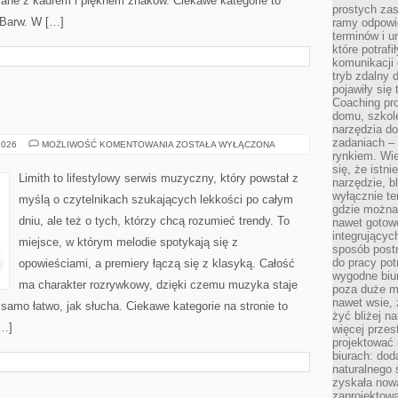
ane z kadrem i pięknem znaków. Ciekawe kategorie to
prostych zas
a Barw. W […]
ramy odpowie
terminów i u
które potraf
komunikacji 
tryb zdalny d
pojawiły się
Coaching pr
domu, szkole
narzędzia d
zadaniach –
IKONY
2026
MOŻLIWOŚĆ KOMENTOWANIA
ZOSTAŁA WYŁĄCZONA
MUZYKI
rynkiem. Wie
się, że istn
Limith to lifestylowy serwis muzyczny, który powstał z
narzędzie, b
wyłącznie te
myślą o czytelnikach szukających lekkości po całym
gdzie można 
dniu, ale też o tych, którzy chcą rozumieć trendy. To
nawet gotow
integrującyc
miejsce, w którym melodie spotykają się z
sposób post
do pracy potr
opowieściami, a premiery łączą się z klasyką. Całość
wygodne biur
ma charakter rozrywkowy, dzięki czemu muzyka staje
poza duże m
nawet wsie, 
k samo łatwo, jak słucha. Ciekawe kategorie na stronie to
żyć bliżej n
[…]
więcej przes
projektować
biurach: dod
naturalnego
zyskała nową
zaprojektowa