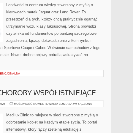
Landworld to centrum wiedzy stworzony z myślą o
kierowcach marek Jaguar oraz Land Rover. To
przestrzeń dla tych, którzy chcą praktycznie ogarnąć
utrzymanie wozu klasy luksusowej. Strona prowadzi
czytelnika od fundamentów po bardziej szczegółowe
zagadnienia, łącząc doświadczenie z tłem rynku i
a i Sportowe Coupe i Cabrio W świecie samochodów z logo
detale. Nawet drobne objawy potrafią wskazywać na
ENCJONALNA
CHOROBY WSPÓŁISTNIEJĄCE
GINEKOLOGIA
2026
MOŻLIWOŚĆ KOMENTOWANIA
ZOSTAŁA WYŁĄCZONA
A
CHOROBY
WSPÓŁISTNIEJĄCE
MediluxClinic to miejsce w sieci stworzone z myślą o
dobrostanie kobiet na każdym etapie życia. To portal
internetowy, który łączy rzetelną edukację z