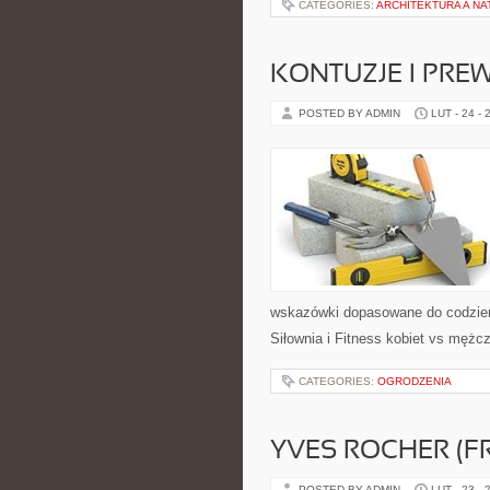
CATEGORIES:
ARCHITEKTURA A NA
KONTUZJE I PRE
POSTED BY ADMIN
LUT - 24 - 
wskazówki dopasowane do codzienno
Siłownia i Fitness kobiet vs mężc
CATEGORIES:
OGRODZENIA
YVES ROCHER (F
POSTED BY ADMIN
LUT - 23 - 