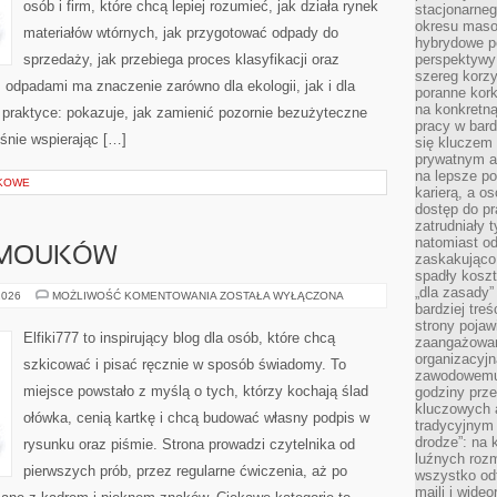
osób i firm, które chcą lepiej rozumieć, jak działa rynek
stacjonarne
okresu masow
materiałów wtórnych, jak przygotować odpady do
hybrydowe po
sprzedaży, jak przebiega proces klasyfikacji oraz
perspektywy
szereg korzy
odpadami ma znaczenie zarówno dla ekologii, jak i dla
poranne kork
na konkretną
a praktyce: pokazuje, jak zamienić pozornie bezużyteczne
pracy w bard
śnie wspierając […]
się kluczem
prywatnym a
na lepsze p
KOWE
karierą, a o
dostęp do pr
zatrudniały 
natomiast od
AMOUKÓW
zaskakująco
spadły koszt
„dla zasady”
PORADY
2026
MOŻLIWOŚĆ KOMENTOWANIA
ZOSTAŁA WYŁĄCZONA
DLA
bardziej tre
SAMOUKÓW
strony pojaw
Elfiki777 to inspirujący blog dla osób, które chcą
zaangażowani
organizacyjn
szkicować i pisać ręcznie w sposób świadomy. To
zawodowemu 
miejsce powstało z myślą o tych, którzy kochają ślad
godziny prz
kluczowych 
ołówka, cenią kartkę i chcą budować własny podpis w
tradycyjnym 
drodze”: na 
rysunku oraz piśmie. Strona prowadzi czytelnika od
luźnych rozm
pierwszych prób, przez regularne ćwiczenia, aż po
wszystko od
maili i wide