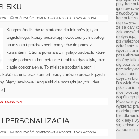
przy komput
IELSKU
ignorować w
zawodowym a
komputer st
PISANIE
2026
MOŻLIWOŚĆ KOMENTOWANIA
ZOSTAŁA WYŁĄCZONA
PO
odpoczywa. 
ANGIELSKU
że są cały c
Kongres Anglistów to platforma dla lektorów języka
zakończyć dz
motywacją, i
angielskiego, którzy poszukują nowoczesnych strategii
przynależnoś
nauczania i praktycznych pomysłów do pracy z
wdrażanie za
wyznaczenie 
kursantami. Strona powstała z myślą o osobach, które
poza ekranem
ciągle podnoszą kompetencje i traktują dydaktykę jako
choćby kilka
się poznać 
ciągłe doskonalenie. To miejsce spotkania teorii i
perspektywie
utrwali się
t jakość uczenia oraz komfort pracy zarówno prowadzących
część w biur
amy Błędy językowe i Angielski dla początkujących. Idea
Dla wielu fi
połączenie e
że […]
możliwością
wspólnego pl
Pracownicy 
ZĄTKUJĄCYCH
wybierać pr
modelu prac
być dla wiel
co kiedyś w
I PERSONALIZACJA
się jednym 
zatrudnienia.
KONFIGURATORY
2026
MOŻLIWOŚĆ KOMENTOWANIA
ZOSTAŁA WYŁĄCZONA
I
PERSONALIZACJA