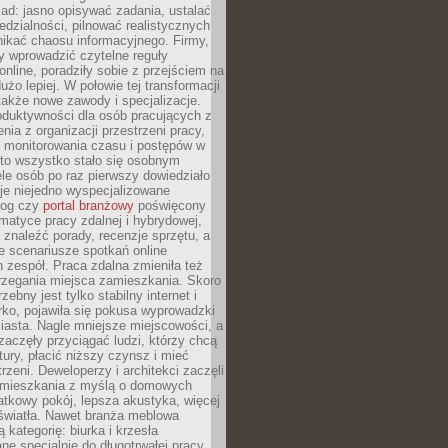
ad: jasno opisywać zadania, ustalać
dzialności, pilnować realistycznych
nikać chaosu informacyjnego. Firmy,
iły wprowadzić czytelne reguły
online, poradziły sobie z przejściem na
użo lepiej. W połowie tej transformacji
 także nowe zawody i specjalizacje.
oduktywności dla osób pracujących z
nia z organizacji przestrzeni pracy,
o monitorowania czasu i postępów w
 to wszystko stało się osobnym
le osób po raz pierwszy dowiedziało
ieje niejedno wyspecjalizowane
log czy
portal branżowy
poświęcony
matyce pracy zdalnej i hybrydowej,
znaleźć porady, recenzje sprzętu, a
e scenariusze spotkań online
h zespół. Praca zdalna zmieniła też
rzegania miejsca zamieszkania. Skoro
zebny jest tylko stabilny internet i
ko, pojawiła się pokusa wyprowadzki
iasta. Nagle mniejsze miejscowości, a
zaczęły przyciągać ludzi, którzy chcą
atury, płacić niższy czynsz i mieć
trzeni. Deweloperzy i architekci zaczęli
 mieszkania z myślą o domowych
atkowy pokój, lepsza akustyka, więcej
 światła. Nawet branża meblowa
 kategorię: biurka i krzesła
ne specjalnie do długotrwałej pracy