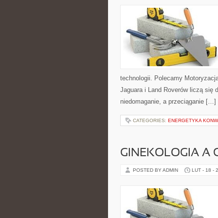
technologii. Polecamy Motoryzacj
Jaguara i Land Roverów liczą się 
niedomaganie, a przeciąganie […]
CATEGORIES:
ENERGETYKA KONW
GINEKOLOGIA A 
POSTED BY ADMIN
LUT - 18 - 