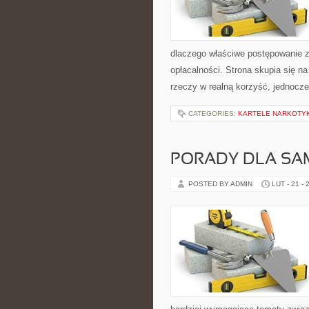
dlaczego właściwe postępowanie z 
opłacalności. Strona skupia się n
rzeczy w realną korzyść, jednocze
CATEGORIES:
KARTELE NARKOTY
PORADY DLA S
POSTED BY ADMIN
LUT - 21 - 