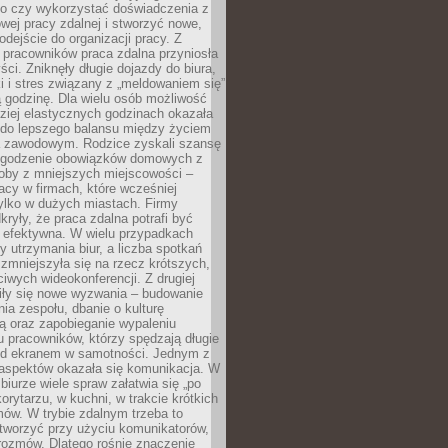
go czy wykorzystać doświadczenia z
ej pracy zdalnej i stworzyć nowe,
dejście do organizacji pracy. Z
 pracowników praca zdalna przyniosła
ści. Zniknęły długie dojazdy do biura,
i i stres związany z „meldowaniem się”
 godzinę. Dla wielu osób możliwość
ziej elastycznych godzinach okazała
 do lepszego balansu między życiem
 zawodowym. Rodzice zyskali szansę
ogodzenie obowiązków domowych z
soby z mniejszych miejscowości –
acy w firmach, które wcześniej
tylko w dużych miastach. Firmy
kryły, że praca zdalna potrafi być
 efektywna. W wielu przypadkach
y utrzymania biur, a liczba spotkań
 zmniejszyła się na rzecz krótszych,
ściwych wideokonferencji. Z drugiej
iły się nowe wyzwania – budowanie
a zespołu, dbanie o kulturę
ą oraz zapobieganie wypaleniu
pracowników, którzy spędzają długie
ed ekranem w samotności. Jednym z
aspektów okazała się komunikacja. W
biurze wiele spraw załatwia się „po
korytarzu, w kuchni, w trakcie krótkich
ów. W trybie zdalnym trzeba to
tworzyć przy użyciu komunikatorów,
orozmów. Dlatego rośnie znaczenie