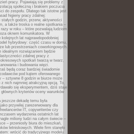
ień pracy. Pojawiają się problemy z
zolacją społeczną i brakiem poczucia
ci do zespołu. Dlatego tak istotne jest
sad higieny pracy zdalnej:
stałych godzin, przerw, aktywności
, a także troska o realne spotkania –
 razy w roku – które pozwalają ludziom
poza oknem komunikatora. W
 kolejnych lat najprawdopodobniej
 model hybrydowy: część czasu w domu,
ze lub przestrzeniach coworkingowych.
rm idealnym rozwiązaniem będzie
lastyczności zdalnej pracy z
 okresowych spotkań twarzą w twarz,
anowania i budowania więzi.
zaś będą coraz bardziej świadomie
acodawców pod kątem oferowanego
y – sztywne 8 godzin w biurze może
u z nich najmniej atrakcyjną opcją. To,
ydawało się eksperymentem, dziś staje
z głównych kryteriów oceny warunków
a jeszcze dekadę temu była
jako przywilej zarezerwowany dla
 freelancerów IT, copywriterów czy
mczasem wydarzenia ostatnich lat
 nagle miliony ludzi na całym świecie –
ce – przeniosły biura do mieszkań,
ków letniskowych. Wiele firm stanęło
atem: wrócić do tradycyjnego modelu