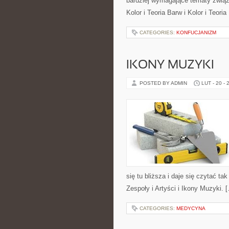
bardziej wymagające tematy związ
Kolor i Teoria Barw i Kolor i Teori
CATEGORIES:
KONFUCJANIZM
IKONY MUZYKI
POSTED BY ADMIN
LUT - 20 - 
się tu bliższa i daje się czytać ta
Zespoły i Artyści i Ikony Muzyki. 
CATEGORIES:
MEDYCYNA