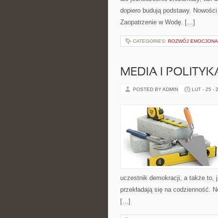
dopiero budują podstawy. Nowości 
Zaopatrzenie w Wodę. […]
CATEGORIES:
ROZWÓJ EMOCJONA
MEDIA I POLITYK
POSTED BY ADMIN
LUT - 25 - 
uczestnik demokracji, a także to
przekładają się na codzienność. No
[…]