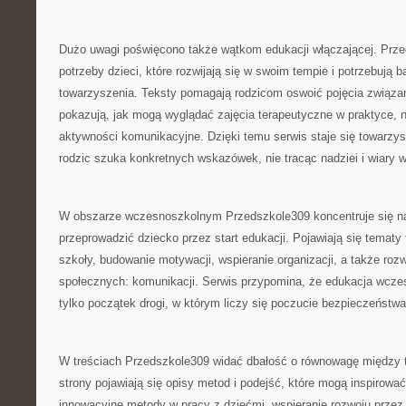
Dużo uwagi poświęcono także wątkom edukacji włączającej. Prze
potrzeby dzieci, które rozwijają się w swoim tempie i potrzebują 
towarzyszenia. Teksty pomagają rodzicom oswoić pojęcia związa
pokazują, jak mogą wyglądać zajęcia terapeutyczne w praktyce, 
aktywności komunikacyjne. Dzięki temu serwis staje się towarzy
rodzic szuka konkretnych wskazówek, nie tracąc nadziei i wiary w
W obszarze wczesnoszkolnym Przedszkole309 koncentruje się na
przeprowadzić dziecko przez start edukacji. Pojawiają się tematy 
szkoły, budowanie motywacji, wspieranie organizacji, a także rozw
społecznych: komunikacji. Serwis przypomina, że edukacja wczes
tylko początek drogi, w którym liczy się poczucie bezpieczeństwa
W treściach Przedszkole309 widać dbałość o równowagę między te
strony pojawiają się opisy metod i podejść, które mogą inspirować
innowacyjne metody w pracy z dziećmi, wspieranie rozwoju przez 