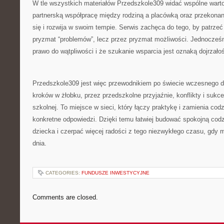
W tle wszystkich materiałów Przedszkole309 widać wspólne wart
partnerską współpracę między rodziną a placówką oraz przekonan
się i rozwija w swoim tempie. Serwis zachęca do tego, by patrze
pryzmat “problemów”, lecz przez pryzmat możliwości. Jednocześn
prawo do wątpliwości i że szukanie wsparcia jest oznaką dojrzałośc
Przedszkole309 jest więc przewodnikiem po świecie wczesnego d
kroków w żłobku, przez przedszkolne przyjaźnie, konflikty i sukce
szkolnej. To miejsce w sieci, który łączy praktykę i zamienia cod
konkretne odpowiedzi. Dzięki temu łatwiej budować spokojną cod
dziecka i czerpać więcej radości z tego niezwykłego czasu, gdy 
dnia.
CATEGORIES:
FUNDUSZE INWESTYCYJNE
Comments are closed.