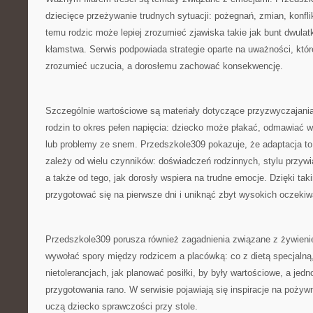
dziecięce przeżywanie trudnych sytuacji: pożegnań, zmian, konfl
temu rodzic może lepiej zrozumieć zjawiska takie jak bunt dwulat
kłamstwa. Serwis podpowiada strategie oparte na uważności, któ
zrozumieć uczucia, a dorosłemu zachować konsekwencję.
Szczególnie wartościowe są materiały dotyczące przyzwyczajania
rodzin to okres pełen napięcia: dziecko może płakać, odmawiać w
lub problemy ze snem. Przedszkole309 pokazuje, że adaptacja to
zależy od wielu czynników: doświadczeń rodzinnych, stylu przywi
a także od tego, jak dorosły wspiera na trudne emocje. Dzięki taki
przygotować się na pierwsze dni i uniknąć zbyt wysokich oczekiw
Przedszkole309 porusza również zagadnienia związane z żywieniem
wywołać spory między rodzicem a placówką: co z dietą specjalną
nietolerancjach, jak planować posiłki, by były wartościowe, a jed
przygotowania rano. W serwisie pojawiają się inspiracje na pożyw
uczą dziecko sprawczości przy stole.