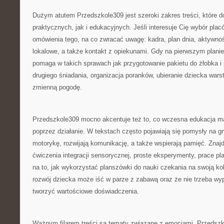
Dużym atutem Przedszkole309 jest szeroki zakres treści, które 
praktycznych, jak i edukacyjnych. Jeśli interesuje Cię wybór plac
omówienia tego, na co zwracać uwagę: kadra, plan dnia, aktywnoś
lokalowe, a także kontakt z opiekunami. Gdy na pierwszym planie
pomaga w takich sprawach jak przygotowanie pakietu do żłobka i
drugiego śniadania, organizacja poranków, ubieranie dziecka war
zmienną pogodę.
Przedszkole309 mocno akcentuje też to, co wczesna edukacja ma 
poprzez działanie. W tekstach często pojawiają się pomysły na g
motorykę, rozwijają komunikację, a także wspierają pamięć. Znajd
ćwiczenia integracji sensorycznej, proste eksperymenty, prace p
na to, jak wykorzystać planszówki do nauki czekania na swoją kol
rozwój dziecka może iść w parze z zabawą oraz że nie trzeba wy
tworzyć wartościowe doświadczenia.
Ważnym filarem treści są tematy związane z emocjami. Przedszko