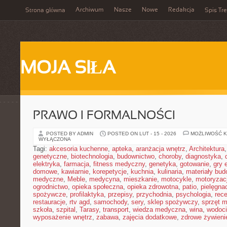
Archiwum
Nasze
Nowe
Redakcja
Strona główna
Spis Tre
MOJA SIŁA
PRAWO I FORMALNOŚCI
POSTED BY ADMIN
POSTED ON LUT - 15 - 2026
MOŻLIWOŚĆ 
WYŁĄCZONA
Tagi:
akcesoria kuchenne
,
apteka
,
aranżacja wnętrz
,
Architektura
genetyczne
,
biotechnologia
,
budownictwo
,
choroby
,
diagnostyka
,
elektryka
,
farmacja
,
fitness medyczny
,
genetyka
,
gotowanie
,
gry 
domowe
,
kawiarnie
,
korepetycje
,
kuchnia
,
kulinaria
,
materiały bud
medyczne
,
Meble
,
medycyna
,
mieszkanie
,
motocykle
,
motoryzac
ogrodnictwo
,
opieka społeczna
,
opieka zdrowotna
,
patio
,
pielęgnac
spożywcze
,
profilaktyka
,
przepisy
,
przychodnia
,
psychologia
,
rece
restauracje
,
rtv agd
,
samochody
,
sery
,
sklep spożywczy
,
sprzęt 
szkoła
,
szpital
,
Tarasy
,
transport
,
wiedza medyczna
,
wina
,
wodoci
wyposażenie wnętrz
,
zabawa
,
zajęcia dodatkowe
,
zdrowe żywieni