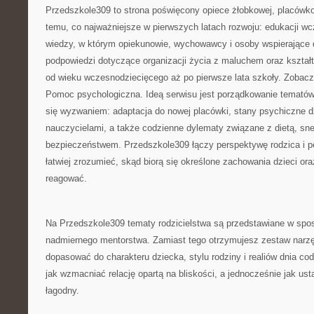
Przedszkole309 to strona poświęcony opiece żłobkowej, placów
temu, co najważniejsze w pierwszych latach rozwoju: edukacji w
wiedzy, w którym opiekunowie, wychowawcy i osoby wspierające d
podpowiedzi dotyczące organizacji życia z maluchem oraz kształ
od wieku wczesnodziecięcego aż po pierwsze lata szkoły. Zobac
Pomoc psychologiczna. Ideą serwisu jest porządkowanie tematów, 
się wyzwaniem: adaptacja do nowej placówki, stany psychiczne d
nauczycielami, a także codzienne dylematy związane z dietą, sn
bezpieczeństwem. Przedszkole309 łączy perspektywę rodzica i 
łatwiej zrozumieć, skąd biorą się określone zachowania dzieci ora
reagować.
Na Przedszkole309 tematy rodzicielstwa są przedstawiane w spo
nadmiernego mentorstwa. Zamiast tego otrzymujesz zestaw narzę
dopasować do charakteru dziecka, stylu rodziny i realiów dnia co
jak wzmacniać relację opartą na bliskości, a jednocześnie jak us
łagodny.