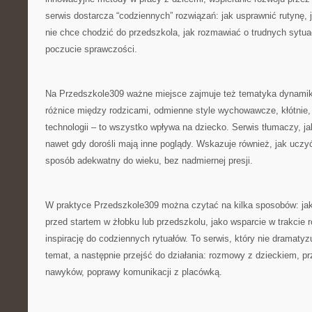
serwis dostarcza “codziennych” rozwiązań: jak usprawnić rutynę,
nie chce chodzić do przedszkola, jak rozmawiać o trudnych sytua
poczucie sprawczości.
Na Przedszkole309 ważne miejsce zajmuje też tematyka dynami
różnice między rodzicami, odmienne style wychowawcze, kłótnie, 
technologii – to wszystko wpływa na dziecko. Serwis tłumaczy, j
nawet gdy dorośli mają inne poglądy. Wskazuje również, jak uczy
sposób adekwatny do wieku, bez nadmiernej presji.
W praktyce Przedszkole309 można czytać na kilka sposobów: jako
przed startem w żłobku lub przedszkolu, jako wsparcie w trakcie 
inspirację do codziennych rytuałów. To serwis, który nie dramaty
temat, a następnie przejść do działania: rozmowy z dzieckiem, p
nawyków, poprawy komunikacji z placówką.