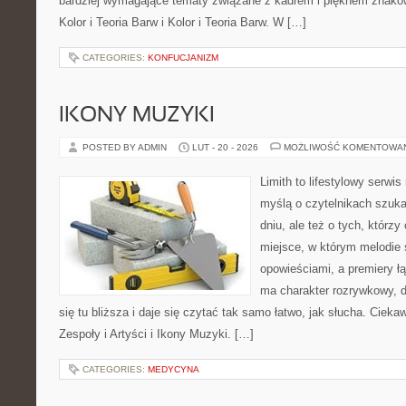
bardziej wymagające tematy związane z kadrem i pięknem znaków
Kolor i Teoria Barw i Kolor i Teoria Barw. W […]
CATEGORIES:
KONFUCJANIZM
IKONY MUZYKI
POSTED BY ADMIN
LUT - 20 - 2026
MOŻLIWOŚĆ KOMENTOWA
Limith to lifestylowy serwi
myślą o czytelnikach szuka
dniu, ale też o tych, którz
miejsce, w którym melodie 
opowieściami, a premiery ł
ma charakter rozrywkowy, 
się tu bliższa i daje się czytać tak samo łatwo, jak słucha. Ciekaw
Zespoły i Artyści i Ikony Muzyki. […]
CATEGORIES:
MEDYCYNA