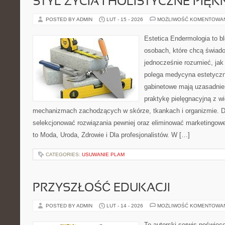
STYL ŻYCIA I HOLISTYCZNE PIĘ
POSTED BY ADMIN
LUT - 15 - 2026
MOŻLIWOŚĆ KOMENTOWA
Estetica Endermologia to b
osobach, które chcą świado
jednocześnie rozumieć, jak
polega medycyna estetyczn
gabinetowe mają uzasadnien
praktykę pielęgnacyjną z wi
mechanizmach zachodzących w skórze, tkankach i organizmie. D
selekcjonować rozwiązania pewniej oraz eliminować marketingowe
to Moda, Uroda, Zdrowie i Dla profesjonalistów. W […]
CATEGORIES:
USUWANIE PLAM
PRZYSZŁOŚĆ EDUKACJI
POSTED BY ADMIN
LUT - 14 - 2026
MOŻLIWOŚĆ KOMENTOWA
To autorski serwis poświęco