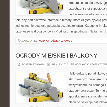
zrozumieniem dla zwyczajn
przestrzeni stoi zapobiega
budowanie świadomości zdr
tak, aby porządkować informacje tematy, które często bywają pr
jednocześnie dotykają poczucia bezpieczeństwa. Kategorie Infekc
przenoszone drogą płciową i Płodność i niepłodność. Na łamach 
CATEGORIES:
MUZYKA I DŹWIĘK W NAUCE
OGRODY MIEJSKIE I BALKONY
POSTED BY ADMIN
LUT - 17 - 2026
MOŻLIWOŚĆ KOMENTOWA
Hellerówka to poradnikowy
stylizowanym zielonym prz
wszystkiemu, co pomaga za
przydomową oazę. To miejs
spotyka się z rzemiosłem 
planu po selekcję gatunków,