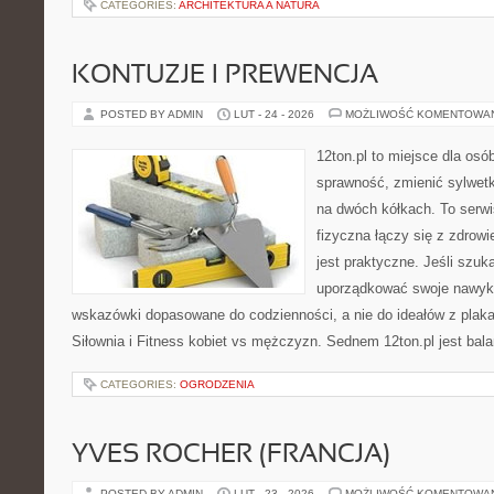
CATEGORIES:
ARCHITEKTURA A NATURA
KONTUZJE I PREWENCJA
POSTED BY ADMIN
LUT - 24 - 2026
MOŻLIWOŚĆ KOMENTOWA
12ton.pl to miejsce dla osó
sprawność, zmienić sylwetk
na dwóch kółkach. To serw
fizyczna łączy się z zdrowi
jest praktyczne. Jeśli szu
uporządkować swoje nawyki,
wskazówki dopasowane do codzienności, a nie do ideałów z plakat
Siłownia i Fitness kobiet vs mężczyzn. Sednem 12ton.pl jest bal
CATEGORIES:
OGRODZENIA
YVES ROCHER (FRANCJA)
POSTED BY ADMIN
LUT - 23 - 2026
MOŻLIWOŚĆ KOMENTOWA