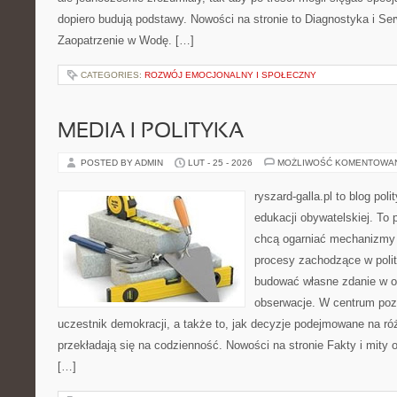
dopiero budują podstawy. Nowości na stronie to Diagnostyka i Ser
Zaopatrzenie w Wodę. […]
CATEGORIES:
ROZWÓJ EMOCJONALNY I SPOŁECZNY
MEDIA I POLITYKA
POSTED BY ADMIN
LUT - 25 - 2026
MOŻLIWOŚĆ KOMENTOWA
ryszard-galla.pl to blog pol
edukacji obywatelskiej. To 
chcą ogarniać mechanizmy p
procesy zachodzące w polit
budować własne zdanie w op
obserwacje. W centrum pozo
uczestnik demokracji, a także to, jak decyzje podejmowane na r
przekładają się na codzienność. Nowości na stronie Fakty i mity o 
[…]