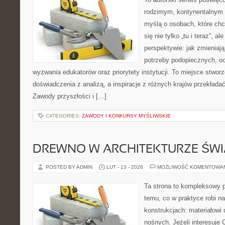
rodzimym, kontynentalnym 
myślą o osobach, które chc
się nie tylko „tu i teraz”, a
perspektywie: jak zmieniają
potrzeby podopiecznych, o
wyzwania edukatorów oraz priorytety instytucji. To miejsce stworz
doświadczenia z analizą, a inspiracje z różnych krajów przekład
Zawody przyszłości i […]
CATEGORIES:
ZAWODY I KONKURSY MYŚLIWSKIE
DREWNO W ARCHITEKTURZE ŚWI
POSTED BY ADMIN
LUT - 13 - 2026
MOŻLIWOŚĆ KOMENTOWA
Ta strona to kompleksowy p
temu, co w praktyce robi n
konstrukcjach: materiałow
nośnych. Jeżeli interesuje