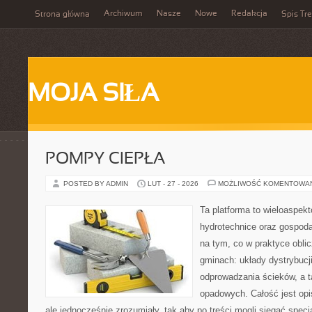
Archiwum
Nasze
Nowe
Redakcja
Strona główna
Spis Tre
MOJA SIŁA
POMPY CIEPŁA
POSTED BY ADMIN
LUT - 27 - 2026
MOŻLIWOŚĆ KOMENTOWA
Ta platforma to wieloaspek
hydrotechnice oraz gospoda
na tym, co w praktyce oblic
gminach: układy dystrybucj
odprowadzania ścieków, a 
opadowych. Całość jest opi
ale jednocześnie zrozumiały, tak aby po treści mogli sięgać specja