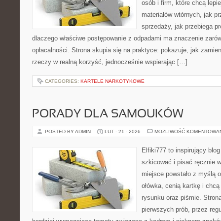
osób i firm, które chcą lepi
materiałów wtórnych, jak p
sprzedaży, jak przebiega pr
dlaczego właściwe postępowanie z odpadami ma znaczenie zarówno 
opłacalności. Strona skupia się na praktyce: pokazuje, jak zamie
rzeczy w realną korzyść, jednocześnie wspierając […]
CATEGORIES:
KARTELE NARKOTYKOWE
PORADY DLA SAMOUKÓW
POSTED BY ADMIN
LUT - 21 - 2026
MOŻLIWOŚĆ KOMENTOWA
Elfiki777 to inspirujący blo
szkicować i pisać ręcznie 
miejsce powstało z myślą o
ołówka, cenią kartkę i chc
rysunku oraz piśmie. Stron
pierwszych prób, przez regu