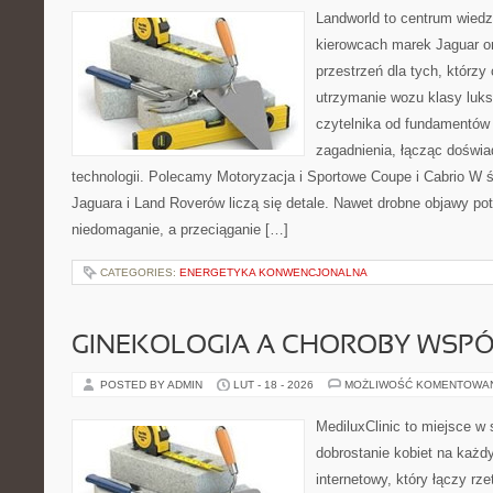
Landworld to centrum wied
kierowcach marek Jaguar o
przestrzeń dla tych, którzy
utrzymanie wozu klasy luks
czytelnika od fundamentów
zagadnienia, łącząc doświa
technologii. Polecamy Motoryzacja i Sportowe Coupe i Cabrio W
Jaguara i Land Roverów liczą się detale. Nawet drobne objawy po
niedomaganie, a przeciąganie […]
CATEGORIES:
ENERGETYKA KONWENCJONALNA
GINEKOLOGIA A CHOROBY WSPÓŁ
POSTED BY ADMIN
LUT - 18 - 2026
MOŻLIWOŚĆ KOMENTOWA
MediluxClinic to miejsce w 
dobrostanie kobiet na każdy
internetowy, który łączy rz