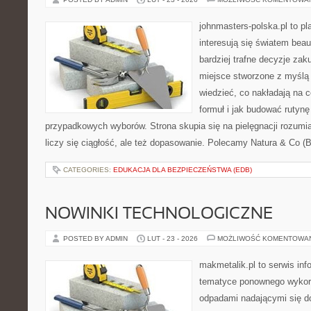
johnmasters-polska.pl to pl
interesują się światem bea
bardziej trafne decyzje zak
miejsce stworzone z myślą o
wiedzieć, co nakładają na c
formuł i jak budować rutyn
przypadkowych wyborów. Strona skupia się na pielęgnacji rozumi
liczy się ciągłość, ale też dopasowanie. Polecamy Natura & Co (Br
CATEGORIES:
EDUKACJA DLA BEZPIECZEŃSTWA (EDB)
NOWINKI TECHNOLOGICZNE
POSTED BY ADMIN
LUT - 23 - 2026
MOŻLIWOŚĆ KOMENTOWA
makmetalik.pl to serwis in
tematyce ponownego wykorz
odpadami nadającymi się d