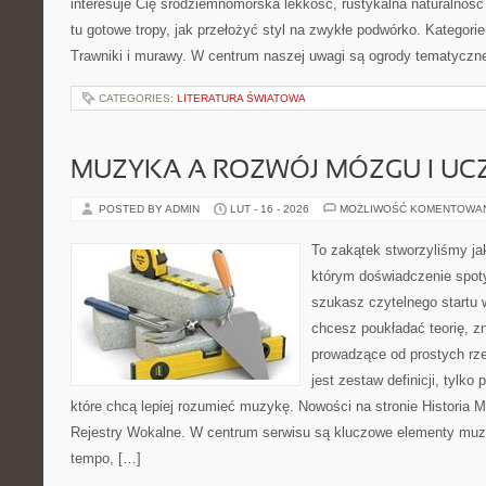
interesuje Cię śródziemnomorska lekkość, rustykalna naturalność
tu gotowe tropy, jak przełożyć styl na zwykłe podwórko. Kategori
Trawniki i murawy. W centrum naszej uwagi są ogrody tematyczn
CATEGORIES:
LITERATURA ŚWIATOWA
MUZYKA A ROZWÓJ MÓZGU I UCZ
POSTED BY ADMIN
LUT - 16 - 2026
MOŻLIWOŚĆ KOMENTOWA
To zakątek stworzyliśmy ja
którym doświadczenie spoty
szukasz czytelnego startu 
chcesz poukładać teorię, z
prowadzące od prostych rze
jest zestaw definicji, tylko
które chcą lepiej rozumieć muzykę. Nowości na stronie Historia M
Rejestry Wokalne. W centrum serwisu są kluczowe elementy muzy
tempo, […]