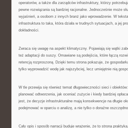
operatorów, a także dla zarządców infrastruktury, którzy potrzebu
pewne rozwiązania są bardziej racjonalne. Jednocześnie może sł
wyjaśnień, a osobom z innych branż jako wprowadzenie. W tekst
infrastruktura to taka, która działa w trudnych sytuacjach, a jej 
dokładności.
Zwraca się uwagę na aspekt klimatyczny. Pojawiają się wątki zab
też adaptacji do suszy. Omawiane są podejścia, które łączą rozwi
retencją rozproszoną. Dzięki temu strona pokazuje, że gospodark
tylko wyprowadzić wodę jak najszybciej, lecz umiejętnie nią gos
W tle przewija się również temat długowieczności sieci i obiektów
planować odtworzenia, jak oceniać zużycie i kiedy bardziej opła
jest, że decyzje infrastrukturalne mają konsekwencje na długie ok
podejmować w oparciu o analizę, a nie tylko o doraźne oszczędno
Cały opis i sposób narracji buduje wrażenie, że to strona praktyka,