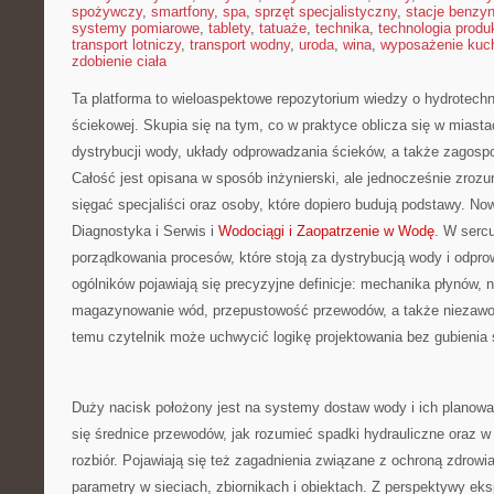
spożywczy
,
smartfony
,
spa
,
sprzęt specjalistyczny
,
stacje benzy
systemy pomiarowe
,
tablety
,
tatuaże
,
technika
,
technologia produk
transport lotniczy
,
transport wodny
,
uroda
,
wina
,
wyposażenie kuc
zdobienie ciała
Ta platforma to wieloaspektowe repozytorium wiedzy o hydrotech
ściekowej. Skupia się na tym, co w praktyce oblicza się w miasta
dystrybucji wody, układy odprowadzania ścieków, a także zagos
Całość jest opisana w sposób inżynierski, ale jednocześnie zrozum
sięgać specjaliści oraz osoby, które dopiero budują podstawy. Now
Diagnostyka i Serwis i
Wodociągi i Zaopatrzenie w Wodę
. W sercu
porządkowania procesów, które stoją za dystrybucją wody i odpr
ogólników pojawiają się precyzyjne definicje: mechanika płynów, 
magazynowanie wód, przepustowość przewodów, a także niezawodn
temu czytelnik może uchwycić logikę projektowania bez gubienia s
Duży nacisk położony jest na systemy dostaw wody i ich planowani
się średnice przewodów, jak rozumieć spadki hydrauliczne oraz w 
rozbiór. Pojawiają się też zagadnienia związane z ochroną zdrowia
parametry w sieciach, zbiornikach i obiektach. Z perspektywy eks