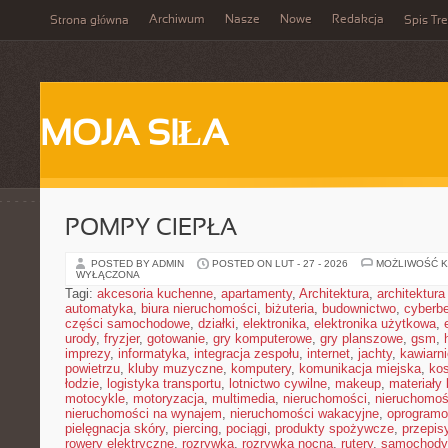
Archiwum
Nasze
Nowe
Redakcja
Strona główna
Spis Tre
MOJA SIŁA
POMPY CIEPŁA
POSTED BY ADMIN
POSTED ON LUT - 27 - 2026
MOŻLIWOŚĆ 
WYŁĄCZONA
Tagi:
akcesoria kuchenne
,
apartamenty
,
Architektura
,
architektura
automatyka
,
biura nieruchomości
,
biżuteria
,
budownictwo
,
cyberb
części samochodowe
,
działki
,
elektronika
,
elektronika użytkowa
,
urody
,
fryzjer
,
gotowanie
,
gry komputerowe
,
gry planszowe
,
gsm
,
imprezy
,
informatyka
,
integracja zespołu
,
internet
,
jachty
,
kawiarni
powietrzu
,
kluby muzyczne
,
komputery
,
komunikacja miejska
,
ko
łodzie
,
logistyka transportu
,
lotnictwo cywilne
,
makeup
,
materiały
motocykle
,
motoryzacja
,
multimedia
,
nieruchomości
,
nieruchomoś
nieruchomości na wynajem
,
nieruchomości wakacyjne
,
oprogramo
pielęgnacja skóry
,
piercing
,
pociągi
,
produkty spożywcze
,
przepis
rowery elektryczne
,
rozrywka
,
rozrywka nocna
,
rutery
,
samochody