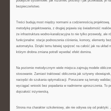
podejście systemowe: jak rozumieć procesy i jak przekładać je na
bezpieczeństwo.
Treści budują most między normami a codziennością projektową. 
metodykę projektowania, z drugiej pojawia się świadomość realió
że infrastruktura wodno-kanalizacyjna to nie tylko przewody, ale 
funkcjonalne: stacje podnoszenia ciśnienia, komory, elementy be
automatyka. Dzięki temu łatwiej spojrzeć na całość jak na układ
którym drobna zmiana potrafi wywołać efekt domina.
Na poziomie metodycznym wiele miejsca zajmują modele oblicze
stosowanie. Zamiast traktować obliczenia jak sztywny obowiązek,
narzędzi do szukania optymalizacji. Poruszane są tematy walidacj
wyciągać wnioski bez popadania w nadmierne uproszczenia. To 
dojrzałość inżynierską.
Strona ma charakter szkoleniowy, ale nie odrywa się od praktyki. 