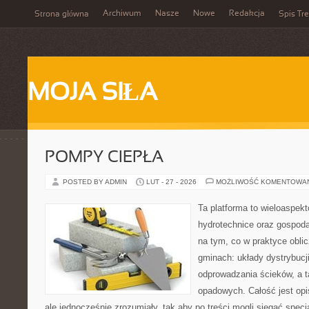
Archiwum
Nasze
Nowe
Redakcja
Strona główna
Spis Tre
MOJA SIŁA
POMPY CIEPŁA
POSTED BY ADMIN
LUT - 27 - 2026
MOŻLIWOŚĆ KOMENTOWA
Ta platforma to wieloaspek
hydrotechnice oraz gospoda
na tym, co w praktyce oblic
gminach: układy dystrybucj
odprowadzania ścieków, a 
opadowych. Całość jest opi
ale jednocześnie zrozumiały, tak aby po treści mogli sięgać specja