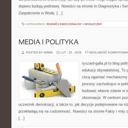
dopiero budują podstawy. Nowości na stronie to Diagnostyka i Ser
Zaopatrzenie w Wodę. […]
CATEGORIES:
ROZWÓJ EMOCJONALNY I SPOŁECZNY
MEDIA I POLITYKA
POSTED BY ADMIN
LUT - 25 - 2026
MOŻLIWOŚĆ KOMENTOWA
ryszard-galla.pl to blog pol
edukacji obywatelskiej. To 
chcą ogarniać mechanizmy p
procesy zachodzące w polit
budować własne zdanie w op
obserwacje. W centrum pozo
uczestnik demokracji, a także to, jak decyzje podejmowane na r
przekładają się na codzienność. Nowości na stronie Fakty i mity o 
[…]