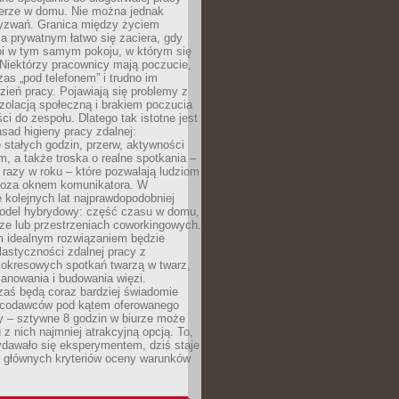
erze w domu. Nie można jednak
yzwań. Granica między życiem
 prywatnym łatwo się zaciera, gdy
oi w tym samym pokoju, w którym się
Niektórzy pracownicy mają poczucie,
zas „pod telefonem” i trudno im
ień pracy. Pojawiają się problemy z
zolacją społeczną i brakiem poczucia
ci do zespołu. Dlatego tak istotne jest
sad higieny pracy zdalnej:
stałych godzin, przerw, aktywności
, a także troska o realne spotkania –
 razy w roku – które pozwalają ludziom
poza oknem komunikatora. W
 kolejnych lat najprawdopodobniej
 model hybrydowy: część czasu w domu,
ze lub przestrzeniach coworkingowych.
rm idealnym rozwiązaniem będzie
lastyczności zdalnej pracy z
 okresowych spotkań twarzą w twarz,
anowania i budowania więzi.
zaś będą coraz bardziej świadomie
acodawców pod kątem oferowanego
y – sztywne 8 godzin w biurze może
u z nich najmniej atrakcyjną opcją. To,
ydawało się eksperymentem, dziś staje
z głównych kryteriów oceny warunków