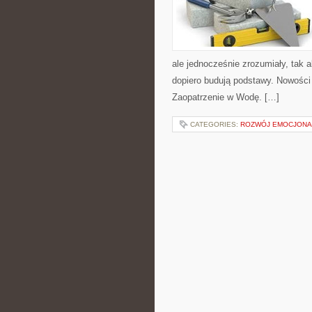
ale jednocześnie zrozumiały, tak a
dopiero budują podstawy. Nowości 
Zaopatrzenie w Wodę. […]
CATEGORIES:
ROZWÓJ EMOCJONA