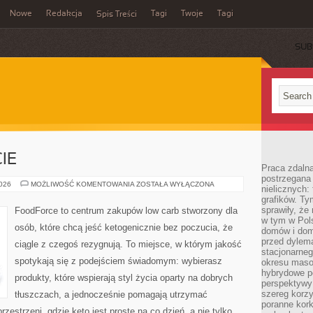
Nowe
Redakcja
Tagi
Twoje
Tagi
Spis Treści
SUB
IE
Praca zdaln
postrzegana 
KETO
2026
MOŻLIWOŚĆ KOMENTOWANIA
ZOSTAŁA WYŁĄCZONA
nielicznych:
NA
grafików. Ty
BUDŻECIE
sprawiły, że
FoodForce to centrum zakupów low carb stworzony dla
w tym w Pols
osób, które chcą jeść ketogenicznie bez poczucia, że
domów i dom
przed dylem
ciągle z czegoś rezygnują. To miejsce, w którym jakość
stacjonarne
spotykają się z podejściem świadomym: wybierasz
okresu masow
hybrydowe po
produkty, które wspierają styl życia oparty na dobrych
perspektywy
szereg korzy
tłuszczach, a jednocześnie pomagają utrzymać
poranne kork
zestrzeni, gdzie keto jest proste na co dzień, a nie tylko