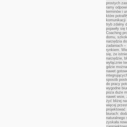
prostych zas
ramy odpowie
terminów i u
które potraf
komunikacji 
tryb zdalny d
pojawiły się
Coaching pr
domu, szkole
narzędzia d
zadaniach –
rynkiem. Wie
się, że istn
narzędzie, b
wyłącznie te
gdzie można 
nawet gotow
integrującyc
sposób post
do pracy potr
wygodne biur
poza duże m
nawet wsie, 
żyć bliżej n
więcej przes
projektować
biurach: dod
naturalnego
zyskała nową
zaprojektowa