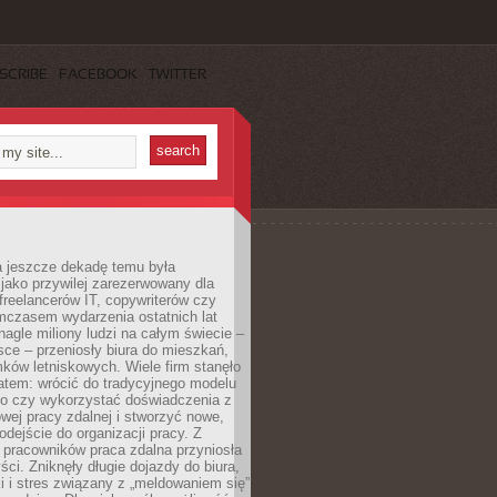
SCRIBE
FACEBOOK
TWITTER
a jeszcze dekadę temu była
jako przywilej zarezerwowany dla
 freelancerów IT, copywriterów czy
mczasem wydarzenia ostatnich lat
 nagle miliony ludzi na całym świecie –
ce – przeniosły biura do mieszkań,
ków letniskowych. Wiele firm stanęło
atem: wrócić do tradycyjnego modelu
go czy wykorzystać doświadczenia z
ej pracy zdalnej i stworzyć nowe,
dejście do organizacji pracy. Z
 pracowników praca zdalna przyniosła
ści. Zniknęły długie dojazdy do biura,
i i stres związany z „meldowaniem się”