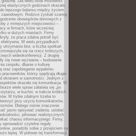
 godzinę. Dla wielu osób możliwość
ziej elastycznych godzinach okazała
 do lepszego balansu między życiem
 zawodowym. Rodzice zyskali szansę
ogodzenie obowiązków domowych z
soby z mniejszych miejscowości –
acy w firmach, które wcześniej
tylko w dużych miastach. Firmy
kryły, że praca zdalna potrafi być
 efektywna. W wielu przypadkach
y utrzymania biur, a liczba spotkań
 zmniejszyła się na rzecz krótszych,
ściwych wideokonferencji. Z drugiej
iły się nowe wyzwania – budowanie
a zespołu, dbanie o kulturę
ą oraz zapobieganie wypaleniu
pracowników, którzy spędzają długie
ed ekranem w samotności. Jednym z
aspektów okazała się komunikacja. W
biurze wiele spraw załatwia się „po
korytarzu, w kuchni, w trakcie krótkich
ów. W trybie zdalnym trzeba to
tworzyć przy użyciu komunikatorów,
orozmów. Dlatego rośnie znaczenie
ad: jasno opisywać zadania, ustalać
dzialności, pilnować realistycznych
nikać chaosu informacyjnego. Firmy,
iły wprowadzić czytelne reguły
online, poradziły sobie z przejściem na
użo lepiej. W połowie tej transformacji