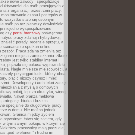
 także nowe zawody i specjalizacje.
oduktywności dla osób pracujących z
nia z organizacji przestrzeni pracy,
o monitorowania czasu i postępów w
 to wszystko stało się osobnym
le osób po raz pierwszy dowiedziało
ieje niejedno wyspecjalizowane
log czy
portal branżowy
poświęcony
matyce pracy zdalnej i hybrydowej,
znaleźć porady, recenzje sprzętu, a
e scenariusze spotkań online
h zespół. Praca zdalna zmieniła też
rzegania miejsca zamieszkania. Skoro
zebny jest tylko stabilny internet i
ko, pojawiła się pokusa wyprowadzki
iasta. Nagle mniejsze miejscowości, a
zaczęły przyciągać ludzi, którzy chcą
atury, płacić niższy czynsz i mieć
trzeni. Deweloperzy i architekci zaczęli
 mieszkania z myślą o domowych
atkowy pokój, lepsza akustyka, więcej
 światła. Nawet branża meblowa
 kategorię: biurka i krzesła
ne specjalnie do długotrwałej pracy
erze w domu. Nie można jednak
yzwań. Granica między życiem
 prywatnym łatwo się zaciera, gdy
oi w tym samym pokoju, w którym się
Niektórzy pracownicy mają poczucie,
zas „pod telefonem” i trudno im