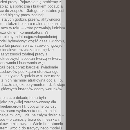
ień pracy. Pojawiają się problemy z
zolacją społeczną i brakiem poczucia
ci do zespołu. Dlatego tak istotne jest
sad higieny pracy zdalnej:
stałych godzin, przerw, aktywności
, a także troska o realne spotkania –
 razy w roku – które pozwalają ludziom
poza oknem komunikatora. W
 kolejnych lat najprawdopodobniej
 model hybrydowy: część czasu w domu,
ze lub przestrzeniach coworkingowych.
rm idealnym rozwiązaniem będzie
lastyczności zdalnej pracy z
 okresowych spotkań twarzą w twarz,
anowania i budowania więzi.
zaś będą coraz bardziej świadomie
acodawców pod kątem oferowanego
y – sztywne 8 godzin w biurze może
u z nich najmniej atrakcyjną opcją. To,
ydawało się eksperymentem, dziś staje
z głównych kryteriów oceny warunków
a jeszcze dekadę temu była
jako przywilej zarezerwowany dla
 freelancerów IT, copywriterów czy
mczasem wydarzenia ostatnich lat
 nagle miliony ludzi na całym świecie –
ce – przeniosły biura do mieszkań,
ków letniskowych. Wiele firm stanęło
atem: wrócić do tradycyjnego modelu