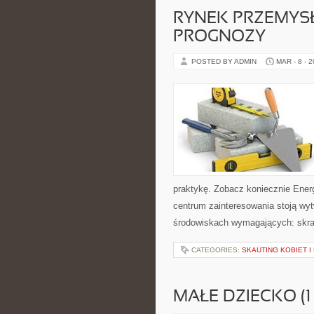
RYNEK PRZEMYSŁU
PROGNOZY
POSTED BY ADMIN
MAR - 8 - 
praktykę. Zobacz koniecznie Energ
centrum zainteresowania stoją wyt
środowiskach wymagających: skra
CATEGORIES:
SKAUTING KOBIET I
MAŁE DZIECKO (1