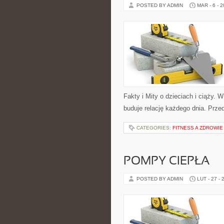
POSTED BY ADMIN
MAR - 6 - 
Fakty i Mity o dzieciach i ciąży. 
buduje relację każdego dnia. Prz
CATEGORIES:
FITNESS A ZDROWIE
POMPY CIEPŁA
POSTED BY ADMIN
LUT - 27 - 