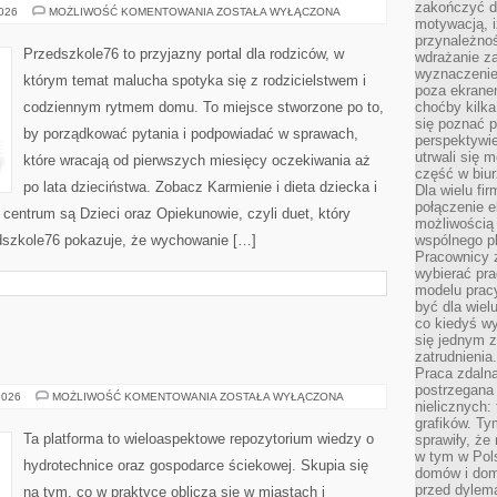
zakończyć dz
MAŁE
2026
MOŻLIWOŚĆ KOMENTOWANIA
ZOSTAŁA WYŁĄCZONA
motywacją, i
DZIECKO
(1–
przynależnoś
3
Przedszkole76 to przyjazny portal dla rodziców, w
wdrażanie za
LATA)
wyznaczenie 
którym temat malucha spotyka się z rodzicielstwem i
poza ekranem
codziennym rytmem domu. To miejsce stworzone po to,
choćby kilka
się poznać 
by porządkować pytania i podpowiadać w sprawach,
perspektywie
utrwali się
które wracają od pierwszych miesięcy oczekiwania aż
część w biur
po lata dzieciństwa. Zobacz Karmienie i dieta dziecka i
Dla wielu fi
połączenie e
W centrum są Dzieci oraz Opiekunowie, czyli duet, który
możliwością
edszkole76 pokazuje, że wychowanie […]
wspólnego pl
Pracownicy 
wybierać pr
modelu prac
być dla wiel
co kiedyś w
się jednym 
zatrudnienia.
Praca zdaln
postrzegana 
POMPY
2026
MOŻLIWOŚĆ KOMENTOWANIA
ZOSTAŁA WYŁĄCZONA
nielicznych:
CIEPŁA
grafików. Ty
Ta platforma to wieloaspektowe repozytorium wiedzy o
sprawiły, że
w tym w Pols
hydrotechnice oraz gospodarce ściekowej. Skupia się
domów i dom
przed dylem
na tym, co w praktyce oblicza się w miastach i