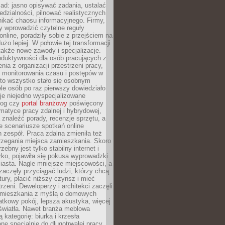
ad: jasno opisywać zadania, ustalać
dzialności, pilnować realistycznych
nikać chaosu informacyjnego. Firmy,
iły wprowadzić czytelne reguły
online, poradziły sobie z przejściem na
użo lepiej. W połowie tej transformacji
 także nowe zawody i specjalizacje.
oduktywności dla osób pracujących z
nia z organizacji przestrzeni pracy,
o monitorowania czasu i postępów w
 to wszystko stało się osobnym
le osób po raz pierwszy dowiedziało
ieje niejedno wyspecjalizowane
log czy
portal branżowy
poświęcony
matyce pracy zdalnej i hybrydowej,
znaleźć porady, recenzje sprzętu, a
e scenariusze spotkań online
h zespół. Praca zdalna zmieniła też
rzegania miejsca zamieszkania. Skoro
zebny jest tylko stabilny internet i
ko, pojawiła się pokusa wyprowadzki
iasta. Nagle mniejsze miejscowości, a
zaczęły przyciągać ludzi, którzy chcą
atury, płacić niższy czynsz i mieć
trzeni. Deweloperzy i architekci zaczęli
 mieszkania z myślą o domowych
atkowy pokój, lepsza akustyka, więcej
 światła. Nawet branża meblowa
 kategorię: biurka i krzesła
ne specjalnie do długotrwałej pracy