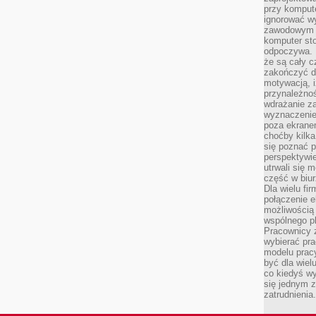
przy komput
ignorować w
zawodowym a
komputer st
odpoczywa. 
że są cały c
zakończyć dz
motywacją, i
przynależnoś
wdrażanie za
wyznaczenie 
poza ekranem
choćby kilka
się poznać 
perspektywie
utrwali się
część w biur
Dla wielu fi
połączenie e
możliwością
wspólnego pl
Pracownicy 
wybierać pr
modelu prac
być dla wiel
co kiedyś w
się jednym 
zatrudnienia.