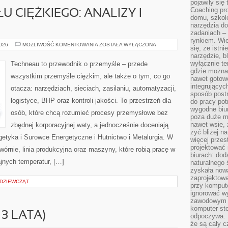
pojawiły się
Coaching pr
 CIĘŻKIEGO: ANALIZY I
domu, szkole
narzędzia d
zadaniach –
rynkiem. Wie
RYNEK
2026
MOŻLIWOŚĆ KOMENTOWANIA
ZOSTAŁA WYŁĄCZONA
się, że istn
PRZEMYSŁU
narzędzie, b
CIĘŻKIEGO:
ANALIZY
wyłącznie te
Techneau to przewodnik o przemyśle – przede
I
gdzie można 
PROGNOZY
wszystkim przemyśle ciężkim, ale także o tym, co go
nawet gotow
integrującyc
otacza: narzędziach, sieciach, zasilaniu, automatyzacji,
sposób post
logistyce, BHP oraz kontroli jakości. To przestrzeń dla
do pracy potr
wygodne biur
osób, które chcą rozumieć procesy przemysłowe bez
poza duże m
nawet wsie, 
zbędnej korporacyjnej waty, a jednocześnie doceniają
żyć bliżej n
etyka i Surowce Energetyczne i Hutnictwo i Metalurgia. W
więcej przes
projektować
wórnie, linia produkcyjna oraz maszyny, które robią pracę w
biurach: dod
jnych temperatur, […]
naturalnego
zyskała nową
zaprojektowa
 DZIEWCZĄT
przy komput
ignorować w
zawodowym a
komputer st
–3 LATA)
odpoczywa. 
że są cały c