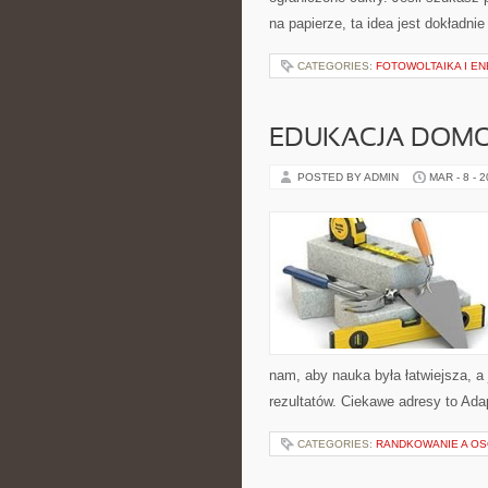
na papierze, ta idea jest dokładni
CATEGORIES:
FOTOWOLTAIKA I E
EDUKACJA DOMO
POSTED BY ADMIN
MAR - 8 - 
nam, aby nauka była łatwiejsza, a
rezultatów. Ciekawe adresy to Ada
CATEGORIES:
RANDKOWANIE A O