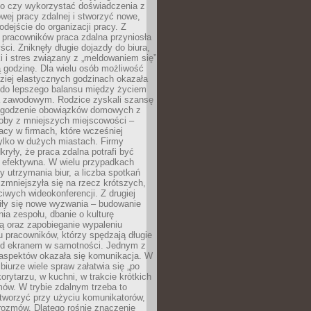
go czy wykorzystać doświadczenia z
ej pracy zdalnej i stworzyć nowe,
dejście do organizacji pracy. Z
 pracowników praca zdalna przyniosła
ści. Zniknęły długie dojazdy do biura,
i i stres związany z „meldowaniem się”
 godzinę. Dla wielu osób możliwość
ziej elastycznych godzinach okazała
 do lepszego balansu między życiem
 zawodowym. Rodzice zyskali szansę
ogodzenie obowiązków domowych z
soby z mniejszych miejscowości –
acy w firmach, które wcześniej
tylko w dużych miastach. Firmy
kryły, że praca zdalna potrafi być
 efektywna. W wielu przypadkach
y utrzymania biur, a liczba spotkań
 zmniejszyła się na rzecz krótszych,
ściwych wideokonferencji. Z drugiej
iły się nowe wyzwania – budowanie
a zespołu, dbanie o kulturę
ą oraz zapobieganie wypaleniu
pracowników, którzy spędzają długie
ed ekranem w samotności. Jednym z
aspektów okazała się komunikacja. W
biurze wiele spraw załatwia się „po
korytarzu, w kuchni, w trakcie krótkich
ów. W trybie zdalnym trzeba to
tworzyć przy użyciu komunikatorów,
orozmów. Dlatego rośnie znaczenie