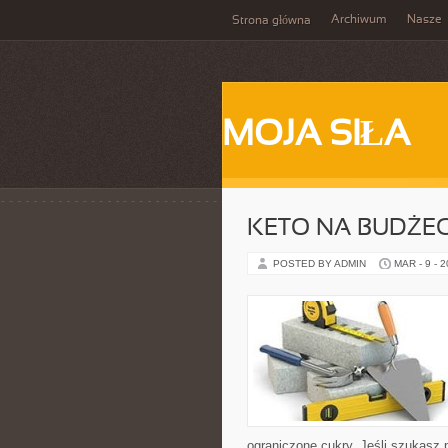
Archiwum
Nasze
Strona główna
MOJA SIŁA
KETO NA BUDŻEC
POSTED BY ADMIN
MAR - 9 - 
ograniczone cukry. Jeśli szukasz pr