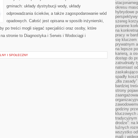
stacjonarne
gminach: układy dystrybucji wody, układy
okresu masow
hybrydowe po
odprowadzania ścieków, a także zagospodarowanie wód
perspektywy
opadowych. Całość jest opisana w sposób inżynierski,
szereg korzy
poranne kork
by po treści mogli sięgać specjaliści oraz osoby, które
na konkretną
pracy w bard
na stronie to Diagnostyka i Serwis i Wodociągi i
się kluczem
prywatnym a
na lepsze p
karierą, a o
LNY I SPOŁECZNY
dostęp do pr
zatrudniały 
natomiast od
zaskakująco
spadły koszt
„dla zasady”
bardziej tre
strony pojaw
zaangażowani
organizacyjn
zawodowemu 
godziny prz
kluczowych 
tradycyjnym 
drodze”: na 
luźnych rozm
wszystko od
maili i wide