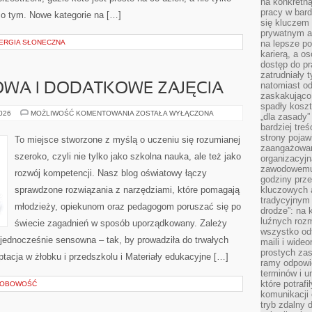
na konkretną
pracy w bard
e o tym. Nowe kategorie na […]
się kluczem
prywatnym a
NERGIA SŁONECZNA
na lepsze p
karierą, a o
dostęp do pr
zatrudniały 
natomiast od
WA I DODATKOWE ZAJĘCIA
zaskakująco
spadły koszt
EDUKACJA
2026
MOŻLIWOŚĆ KOMENTOWANIA
ZOSTAŁA WYŁĄCZONA
„dla zasady”
DOMOWA
bardziej tre
I
DODATKOWE
strony pojaw
To miejsce stworzone z myślą o uczeniu się rozumianej
ZAJĘCIA
zaangażowani
szeroko, czyli nie tylko jako szkolna nauka, ale też jako
organizacyjn
zawodowemu 
rozwój kompetencji. Nasz blog oświatowy łączy
godziny prz
sprawdzone rozwiązania z narzędziami, które pomagają
kluczowych 
tradycyjnym 
młodzieży, opiekunom oraz pedagogom poruszać się po
drodze”: na 
luźnych rozm
świecie zagadnień w sposób uporządkowany. Zależy
wszystko od
 jednocześnie sensowna – tak, by prowadziła do trwałych
maili i wide
prostych zas
ptacja w żłobku i przedszkolu i Materiały edukacyjne […]
ramy odpowie
terminów i u
które potraf
SOBOWOŚĆ
komunikacji 
tryb zdalny d