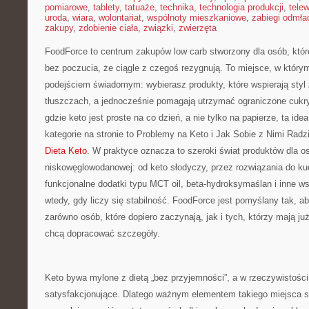
pomiarowe
,
tablety
,
tatuaże
,
technika
,
technologia produkcji
,
telew
uroda
,
wiara
,
wolontariat
,
wspólnoty mieszkaniowe
,
zabiegi odmła
zakupy
,
zdobienie ciała
,
związki
,
zwierzęta
FoodForce to centrum zakupów low carb stworzony dla osób, któr
bez poczucia, że ciągle z czegoś rezygnują. To miejsce, w którym
podejściem świadomym: wybierasz produkty, które wspierają styl 
tłuszczach, a jednocześnie pomagają utrzymać ograniczone cukry.
gdzie keto jest proste na co dzień, a nie tylko na papierze, ta ide
kategorie na stronie to Problemy na Keto i Jak Sobie z Nimi Radz
Dieta Keto
. W praktyce oznacza to szeroki świat produktów dla o
niskowęglowodanowej: od keto słodyczy, przez rozwiązania do kuch
funkcjonalne dodatki typu MCT oil, beta-hydroksymaślan i inne wsp
wtedy, gdy liczy się stabilność. FoodForce jest pomyślany tak, 
zarówno osób, które dopiero zaczynają, jak i tych, którzy mają ju
chcą dopracować szczegóły.
Keto bywa mylone z dietą „bez przyjemności”, a w rzeczywistośc
satysfakcjonujące. Dlatego ważnym elementem takiego miejsca są