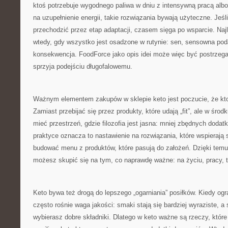
ktoś potrzebuje wygodnego paliwa w dniu z intensywną pracą alb
na uzupełnienie energii, takie rozwiązania bywają użyteczne. Jeśli
przechodzić przez etap adaptacji, czasem sięga po wsparcie. Najl
wtedy, gdy wszystko jest osadzone w rutynie: sen, sensowna poda
konsekwencja. FoodForce jako opis idei może więc być postrzega
sprzyja podejściu długofalowemu.
Ważnym elementem zakupów w sklepie keto jest poczucie, że ktoś
Zamiast przebijać się przez produkty, które udają „fit”, ale w śr
mieć przestrzeń, gdzie filozofia jest jasna: mniej zbędnych doda
praktyce oznacza to nastawienie na rozwiązania, które wspierają s
budować menu z produktów, które pasują do założeń. Dzięki temu
możesz skupić się na tym, co naprawdę ważne: na życiu, pracy, tr
Keto bywa też drogą do lepszego „ogarniania” posiłków. Kiedy og
często rośnie waga jakości: smaki stają się bardziej wyraziste, a
wybierasz dobre składniki. Dlatego w keto ważne są rzeczy, któr