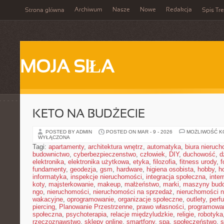
Archiwum
Nasze
Nowe
Redakcja
Strona główna
Spis Tre
MOJA SIŁA
KETO NA BUDŻECIE
POSTED BY ADMIN
POSTED ON MAR - 9 - 2026
MOŻLIWOŚĆ 
WYŁĄCZONA
Tagi:
apartamenty
,
architektura wnętrz
,
automatyka
,
biura nieruc
budownictwo
,
cyberbezpieczenstwo
,
człowiek
,
DIY
,
duchowość
,
d
elektronika
,
elektronika użytkowa
,
etyka
,
filozofia
,
fitness urody
,
f
fundamenty
,
geodezja
,
gsm
,
hardware
,
higiena osobista
,
hobby
,
h
informatyka
,
inspekcje nieruchomości
,
integracja społeczna
,
inter
koty
,
majsterkowanie
,
makeup
,
małżeństwo
,
marki
,
maszyny bud
ngo
,
nieruchomości
,
nieruchomości na sprzedaż
,
nieruchomości 
wakacyjne
,
oprogramowanie
,
organizacje społeczne
,
outlety
,
perf
piercing
,
Planowanie Przestrzenne
,
prawo własności
,
programowa
społeczna
,
psychoterapia
,
relacje międzyludzkie
,
religie
,
robotyka
rzeczoznawstwo
,
sklepy online
,
smartfony
,
spa
,
społeczeństwo
,
s