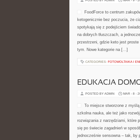
POSTED BY ADMIN
MAR - 9 - 
FoodForce to centrum zakupów 
ketogenicznie bez poczucia, że ci
spotykają się z podejściem świado
na dobrych tłuszczach, a jednocz
przestrzeni, gdzie keto jest proste
tym. Nowe kategorie na […]
CATEGORIES:
FOTOWOLTAIKA I E
EDUKACJA DOMO
POSTED BY ADMIN
MAR - 8 - 
To miejsce stworzone z myślą o
szkolna nauka, ale też jako rozw
rozwiązania z narzędziami, które
się po świecie zagadnień w sposó
jednocześnie sensowna – tak, by p