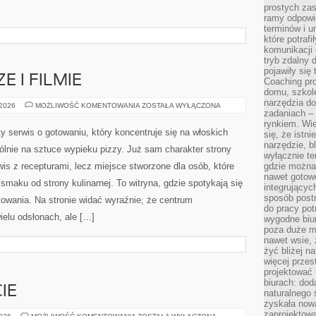
prostych zas
ramy odpowie
terminów i u
I
które potraf
komunikacji 
tryb zdalny d
pojawiły się
E I FILMIE
Coaching pr
domu, szkole
narzędzia d
PIZZA
 2026
MOŻLIWOŚĆ KOMENTOWANIA
ZOSTAŁA WYŁĄCZONA
zadaniach –
W
KULTURZE
rynkiem. Wie
I
y serwis o gotowaniu, który koncentruje się na włoskich
się, że istn
FILMIE
narzędzie, b
gólnie na sztuce wypieku pizzy. Już sam charakter strony
wyłącznie te
rwis z recepturami, lecz miejsce stworzone dla osób, które
gdzie można 
nawet gotow
maku od strony kulinarnej. To witryna, gdzie spotykają się
integrującyc
sposób post
otowania. Na stronie widać wyraźnie, że centrum
do pracy potr
ielu odsłonach, ale […]
wygodne biur
poza duże m
nawet wsie, 
żyć bliżej n
więcej przes
projektować
biurach: dod
IE
naturalnego
zyskała nową
zaprojektowa
KETO