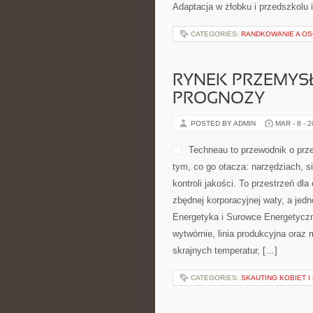
Adaptacja w żłobku i przedszkolu 
CATEGORIES:
RANDKOWANIE A O
RYNEK PRZEMYSŁU
PROGNOZY
POSTED BY ADMIN
MAR - 8 - 
Techneau to przewodnik o prz
tym, co go otacza: narzędziach, si
kontroli jakości. To przestrzeń d
zbędnej korporacyjnej waty, a jed
Energetyka i Surowce Energetyczne
wytwórnie, linia produkcyjna oraz
skrajnych temperatur, […]
CATEGORIES:
SKAUTING KOBIET I