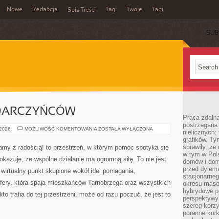
Nowe
Redakcja
Tagi
Twoje
Tagi
Spis Treści
SUB
 DARCZYŃCÓW
Praca zdaln
postrzegana 
PORADNIK
 2026
MOŻLIWOŚĆ KOMENTOWANIA
ZOSTAŁA WYŁĄCZONA
nielicznych:
DLA
grafików. Ty
DARCZYŃCÓW
sprawiły, że
y z radością! to przestrzeń, w którym pomoc spotyka się
w tym w Pols
okazuje, że wspólne działanie ma ogromną siłę. To nie jest
domów i dom
przed dylem
 wirtualny punkt skupione wokół idei pomagania,
stacjonarne
ery, która spaja mieszkańców Tarnobrzega oraz wszystkich
okresu masow
hybrydowe po
to trafia do tej przestrzeni, może od razu poczuć, że jest to
perspektywy
szereg korzy
poranne kork