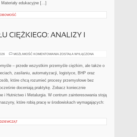
i Materiały edukacyjne […]
SOBOWOŚĆ
 CIĘŻKIEGO: ANALIZY I
RYNEK
2026
MOŻLIWOŚĆ KOMENTOWANIA
ZOSTAŁA WYŁĄCZONA
PRZEMYSŁU
CIĘŻKIEGO:
ANALIZY
emyśle – przede wszystkim przemyśle ciężkim, ale także o
I
PROGNOZY
eciach, zasilaniu, automatyzacji, logistyce, BHP oraz
la osób, które chcą rozumieć procesy przemysłowe bez
nocześnie doceniają praktykę. Zobacz koniecznie
 i Hutnictwo i Metalurgia. W centrum zainteresowania stoją
 maszyny, które robią pracę w środowiskach wymagających:
 DZIEWCZĄT