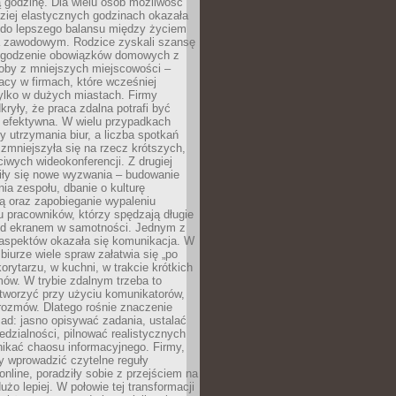
 godzinę. Dla wielu osób możliwość
ziej elastycznych godzinach okazała
 do lepszego balansu między życiem
 zawodowym. Rodzice zyskali szansę
ogodzenie obowiązków domowych z
soby z mniejszych miejscowości –
acy w firmach, które wcześniej
tylko w dużych miastach. Firmy
kryły, że praca zdalna potrafi być
 efektywna. W wielu przypadkach
y utrzymania biur, a liczba spotkań
 zmniejszyła się na rzecz krótszych,
ściwych wideokonferencji. Z drugiej
iły się nowe wyzwania – budowanie
a zespołu, dbanie o kulturę
ą oraz zapobieganie wypaleniu
pracowników, którzy spędzają długie
ed ekranem w samotności. Jednym z
aspektów okazała się komunikacja. W
biurze wiele spraw załatwia się „po
korytarzu, w kuchni, w trakcie krótkich
ów. W trybie zdalnym trzeba to
tworzyć przy użyciu komunikatorów,
orozmów. Dlatego rośnie znaczenie
ad: jasno opisywać zadania, ustalać
dzialności, pilnować realistycznych
nikać chaosu informacyjnego. Firmy,
iły wprowadzić czytelne reguły
online, poradziły sobie z przejściem na
użo lepiej. W połowie tej transformacji