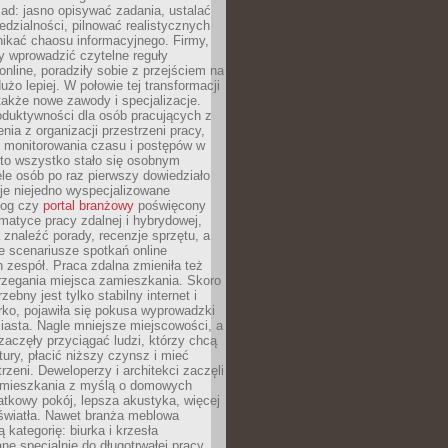
ad: jasno opisywać zadania, ustalać
dzialności, pilnować realistycznych
nikać chaosu informacyjnego. Firmy,
iły wprowadzić czytelne reguły
online, poradziły sobie z przejściem na
użo lepiej. W połowie tej transformacji
 także nowe zawody i specjalizacje.
oduktywności dla osób pracujących z
nia z organizacji przestrzeni pracy,
o monitorowania czasu i postępów w
 to wszystko stało się osobnym
le osób po raz pierwszy dowiedziało
ieje niejedno wyspecjalizowane
log czy
portal branżowy
poświęcony
matyce pracy zdalnej i hybrydowej,
znaleźć porady, recenzje sprzętu, a
e scenariusze spotkań online
h zespół. Praca zdalna zmieniła też
rzegania miejsca zamieszkania. Skoro
zebny jest tylko stabilny internet i
ko, pojawiła się pokusa wyprowadzki
iasta. Nagle mniejsze miejscowości, a
zaczęły przyciągać ludzi, którzy chcą
atury, płacić niższy czynsz i mieć
trzeni. Deweloperzy i architekci zaczęli
 mieszkania z myślą o domowych
atkowy pokój, lepsza akustyka, więcej
 światła. Nawet branża meblowa
 kategorię: biurka i krzesła
ne specjalnie do długotrwałej pracy