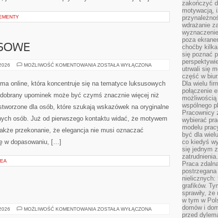
zakończyć dz
motywacją, i
PEMENTY
przynależnoś
wdrażanie za
wyznaczenie 
poza ekranem
ESOWE
choćby kilka
się poznać 
perspektywie
PREZENTY
 2026
MOŻLIWOŚĆ KOMENTOWANIA
ZOSTAŁA WYŁĄCZONA
utrwali się
BIZNESOWE
część w biur
orma online, która koncentruje się na tematyce luksusowych
Dla wielu fi
połączenie e
e dobrany upominek może być czymś znacznie więcej niż
możliwością
wspólnego pl
stworzone dla osób, które szukają wskazówek na oryginalne
Pracownicy 
óżnych osób. Już od pierwszego kontaktu widać, że motywem
wybierać pr
modelu prac
 także przekonanie, że elegancja nie musi oznaczać
być dla wiel
ię w dopasowaniu, […]
co kiedyś w
się jednym 
zatrudnienia.
ZEA
Praca zdaln
postrzegana 
nielicznych:
grafików. Ty
sprawiły, że
w tym w Pols
domów i dom
PRADA
 2026
MOŻLIWOŚĆ KOMENTOWANIA
ZOSTAŁA WYŁĄCZONA
przed dylem