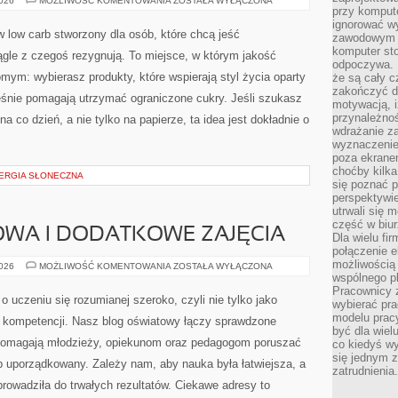
2026
MOŻLIWOŚĆ KOMENTOWANIA
ZOSTAŁA WYŁĄCZONA
NA
przy komput
BUDŻECIE
ignorować w
low carb stworzony dla osób, które chcą jeść
zawodowym a
komputer st
ągle z czegoś rezygnują. To miejsce, w którym jakość
odpoczywa. 
mym: wybierasz produkty, które wspierają styl życia oparty
że są cały c
zakończyć dz
eśnie pomagają utrzymać ograniczone cukry. Jeśli szukasz
motywacją, i
przynależnoś
 na co dzień, a nie tylko na papierze, ta idea jest dokładnie o
wdrażanie za
wyznaczenie 
poza ekranem
choćby kilka
NERGIA SŁONECZNA
się poznać 
perspektywie
utrwali się
część w biur
WA I DODATKOWE ZAJĘCIA
Dla wielu fi
połączenie e
możliwością
EDUKACJA
2026
MOŻLIWOŚĆ KOMENTOWANIA
ZOSTAŁA WYŁĄCZONA
DOMOWA
wspólnego pl
I
Pracownicy 
DODATKOWE
 uczeniu się rozumianej szeroko, czyli nie tylko jako
wybierać pr
ZAJĘCIA
modelu prac
ój kompetencji. Nasz blog oświatowy łączy sprawdzone
być dla wiel
 pomagają młodzieży, opiekunom oraz pedagogom poruszać
co kiedyś w
się jednym 
b uporządkowany. Zależy nam, aby nauka była łatwiejsza, a
zatrudnienia.
rowadziła do trwałych rezultatów. Ciekawe adresy to