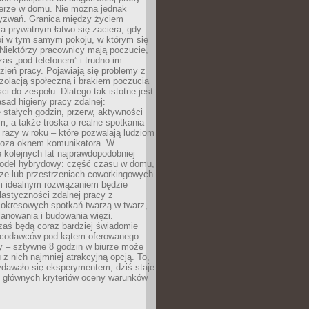
erze w domu. Nie można jednak
yzwań. Granica między życiem
 prywatnym łatwo się zaciera, gdy
oi w tym samym pokoju, w którym się
Niektórzy pracownicy mają poczucie,
zas „pod telefonem” i trudno im
ień pracy. Pojawiają się problemy z
zolacją społeczną i brakiem poczucia
ci do zespołu. Dlatego tak istotne jest
sad higieny pracy zdalnej:
stałych godzin, przerw, aktywności
, a także troska o realne spotkania –
 razy w roku – które pozwalają ludziom
poza oknem komunikatora. W
 kolejnych lat najprawdopodobniej
 model hybrydowy: część czasu w domu,
ze lub przestrzeniach coworkingowych.
rm idealnym rozwiązaniem będzie
lastyczności zdalnej pracy z
 okresowych spotkań twarzą w twarz,
anowania i budowania więzi.
zaś będą coraz bardziej świadomie
acodawców pod kątem oferowanego
y – sztywne 8 godzin w biurze może
u z nich najmniej atrakcyjną opcją. To,
ydawało się eksperymentem, dziś staje
z głównych kryteriów oceny warunków