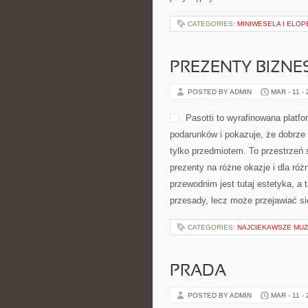
CATEGORIES:
MINIWESELA I ELO
PREZENTY BIZN
POSTED BY ADMIN
MAR - 11 -
Pasotti to wyrafinowana platf
podarunków i pokazuje, że dobrz
tylko przedmiotem. To przestrzeń 
prezenty na różne okazje i dla r
przewodnim jest tutaj estetyka, a
przesady, lecz może przejawiać s
CATEGORIES:
NAJCIEKAWSZE MU
PRADA
POSTED BY ADMIN
MAR - 11 -