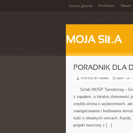
Archiwum
Nasze
Strona główna
MOJA SIŁA
PORADNIK DLA
POSTED BY ADMIN
MAR - 14 -
Sztab WOŚP Tarnobrzeg – Gram
z zapałem, a lokalna zbiorowość p
zwykła strona o wydarzeniach, ale
zaangażowania i budowania atmosf
ludzi o otwartych sercach. Każdy, k
projekt tworzony z […]