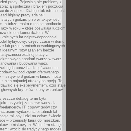
ień pracy. Pojawiają się problemy z
zolacją społeczną i brakiem poczucia
ci do zespołu. Dlatego tak istotne jest
sad higieny pracy zdalnej:
stałych godzin, przerw, aktywności
, a także troska o realne spotkania –
 razy w roku – które pozwalają ludziom
poza oknem komunikatora. W
 kolejnych lat najprawdopodobniej
 model hybrydowy: część czasu w domu,
ze lub przestrzeniach coworkingowych.
rm idealnym rozwiązaniem będzie
lastyczności zdalnej pracy z
 okresowych spotkań twarzą w twarz,
anowania i budowania więzi.
zaś będą coraz bardziej świadomie
acodawców pod kątem oferowanego
y – sztywne 8 godzin w biurze może
u z nich najmniej atrakcyjną opcją. To,
ydawało się eksperymentem, dziś staje
z głównych kryteriów oceny warunków
a jeszcze dekadę temu była
jako przywilej zarezerwowany dla
 freelancerów IT, copywriterów czy
mczasem wydarzenia ostatnich lat
 nagle miliony ludzi na całym świecie –
ce – przeniosły biura do mieszkań,
ków letniskowych. Wiele firm stanęło
atem: wrócić do tradycyjnego modelu