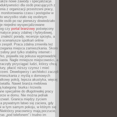
 także nowe zawody i specjalizacje.
oduktywności dla osób pracujących z
nia z organizacji przestrzeni pracy,
o monitorowania czasu i postępów w
 to wszystko stało się osobnym
le osób po raz pierwszy dowiedziało
ieje niejedno wyspecjalizowane
log czy
portal branżowy
poświęcony
matyce pracy zdalnej i hybrydowej,
znaleźć porady, recenzje sprzętu, a
e scenariusze spotkań online
h zespół. Praca zdalna zmieniła też
rzegania miejsca zamieszkania. Skoro
zebny jest tylko stabilny internet i
ko, pojawiła się pokusa wyprowadzki
iasta. Nagle mniejsze miejscowości, a
zaczęły przyciągać ludzi, którzy chcą
atury, płacić niższy czynsz i mieć
trzeni. Deweloperzy i architekci zaczęli
 mieszkania z myślą o domowych
atkowy pokój, lepsza akustyka, więcej
 światła. Nawet branża meblowa
 kategorię: biurka i krzesła
ne specjalnie do długotrwałej pracy
erze w domu. Nie można jednak
yzwań. Granica między życiem
 prywatnym łatwo się zaciera, gdy
oi w tym samym pokoju, w którym się
Niektórzy pracownicy mają poczucie,
zas „pod telefonem” i trudno im