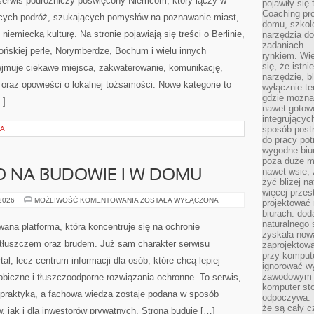
serwis podróżniczy poświęcony Niemcom, który łączy w
pojawiły się
Coaching pr
ących podróż, szukających pomysłów na poznawanie miast,
domu, szkole
iemiecką kulturę. Na stronie pojawiają się treści o Berlinie,
narzędzia d
zadaniach –
sońskiej perle, Norymberdze, Bochum i wielu innych
rynkiem. Wie
się, że istn
jmuje ciekawe miejsca, zakwaterowanie, komunikację,
narzędzie, b
 oraz opowieści o lokalnej tożsamości. Nowe kategorie to
wyłącznie te
gdzie można 
…]
nawet gotow
integrującyc
sposób post
NA
do pracy potr
wygodne biur
poza duże m
nawet wsie, 
O NA BUDOWIE I W DOMU
żyć bliżej n
więcej przes
BEZPIECZEŃSTWO
 2026
MOŻLIWOŚĆ KOMENTOWANIA
ZOSTAŁA WYŁĄCZONA
projektować
NA
biurach: dod
BUDOWIE
I
naturalnego
wana platforma, która koncentruje się na ochronie
W
zyskała nową
DOMU
tłuszczem oraz brudem. Już sam charakter serwisu
zaprojektowa
przy komput
tal, lecz centrum informacji dla osób, które chcą lepiej
ignorować w
zawodowym a
fobiczne i tłuszczoodporne rozwiązania ochronne. To serwis,
komputer st
z praktyką, a fachowa wiedza zostaje podana w sposób
odpoczywa. 
że są cały c
 jak i dla inwestorów prywatnych. Strona buduje […]