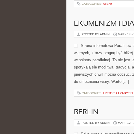
CATEGORIES:
ATENY
EKUMENIZM I DI
POSTED BY ADMIN
MAR - 14 -
Strona internetowa Parafii pw
wiernych, którzy pragną być bliże
wspólnoty parafialnej. To nie jest
spotykają się modlitwa, tradycja, 
pierwszych chwil można odczuć, że
do umocnienia wiary. Warto […]
CATEGORIES:
HISTORIA I ZABYTKI
BERLIN
POSTED BY ADMIN
MAR - 12 -