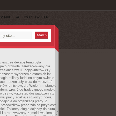
SCRIBE
FACEBOOK
TWITTER
a jeszcze dekadę temu była
jako przywilej zarezerwowany dla
 freelancerów IT, copywriterów czy
mczasem wydarzenia ostatnich lat
 nagle miliony ludzi na całym świecie –
ce – przeniosły biura do mieszkań,
ków letniskowych. Wiele firm stanęło
atem: wrócić do tradycyjnego modelu
go czy wykorzystać doświadczenia z
ej pracy zdalnej i stworzyć nowe,
dejście do organizacji pracy. Z
 pracowników praca zdalna przyniosła
ści. Zniknęły długie dojazdy do biura,
i i stres związany z „meldowaniem się”