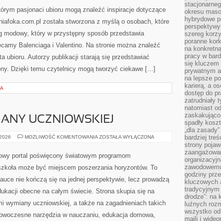
stacjonarne
tórym pasjonaci ubioru mogą znaleźć inspiracje dotyczące
okresu masow
hybrydowe po
alniafoka.com.pl została stworzona z myślą o osobach, które
perspektywy
og modowy, który w przystępny sposób przedstawia
szereg korzy
poranne kork
ecamy Balenciaga i Valentino. Na stronie można znaleźć
na konkretną
pracy w bard
a ubioru. Autorzy publikacji starają się przedstawiać
się kluczem
pny. Dzięki temu czytelnicy mogą tworzyć ciekawe […]
prywatnym a
na lepsze p
karierą, a o
NA
dostęp do pr
zatrudniały 
natomiast od
zaskakująco
ANY UCZNIOWSKIEJ
spadły koszt
„dla zasady”
PROGRAMY
bardziej tre
 2026
MOŻLIWOŚĆ KOMENTOWANIA
ZOSTAŁA WYŁĄCZONA
WYMIANY
strony pojaw
UCZNIOWSKIEJ
zaangażowani
iowy portal poświęcony światowym programom
organizacyjn
zawodowemu 
szkoła może być miejscem poszerzania horyzontów. To
godziny prz
nauce nie kończą się na jednej perspektywie, lecz prowadzą
kluczowych 
tradycyjnym 
ukacji obecne na całym świecie. Strona skupia się na
drodze”: na 
 wymiany uczniowskiej, a także na zagadnieniach takich
luźnych rozm
wszystko od
, nowoczesne narzędzia w nauczaniu, edukacja domowa,
maili i wide