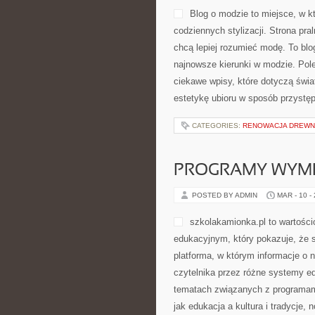
Blog o modzie to miejsce, w k
codziennych stylizacji. Strona pr
chcą lepiej rozumieć modę. To bl
najnowsze kierunki w modzie. Pol
ciekawe wpisy, które dotyczą świat
estetykę ubioru w sposób przystę
CATEGORIES:
RENOWACJA DREW
PROGRAMY WYMI
POSTED BY ADMIN
MAR - 10 -
szkolakamionka.pl to wartośc
edukacyjnym, który pokazuje, że 
platforma, w którym informacje o 
czytelnika przez różne systemy ed
tematach związanych z programami
jak edukacja a kultura i tradycje