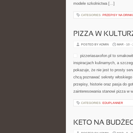
modele szkolnictwa […]
CATEGORIES:
PRZEPISY NA DRINK
PIZZA W KULTURZ
POSTED BY ADMIN
MAR - 10 -
pizzeriasaxofon.pl to smakowit
inspiracjach kulinarnych, a szcze
pokazuje, że nie jest to prosty se
chcą poznawać sekrety włoskiego s
przepisy, historie oraz pasja do g
zainteresowania stanowi pizza w w
CATEGORIES:
EDUPLANNER
KETO NA BUDŻEC