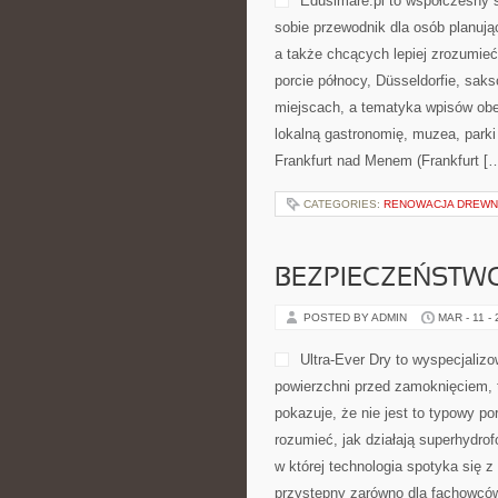
Edusimare.pl to współczesny 
sobie przewodnik dla osób planuj
a także chcących lepiej zrozumieć n
porcie północy, Düsseldorfie, sak
miejscach, a tematyka wpisów obe
lokalną gastronomię, muzea, parki
Frankfurt nad Menem (Frankfurt [
CATEGORIES:
RENOWACJA DREW
BEZPIECZEŃSTW
POSTED BY ADMIN
MAR - 11 -
Ultra-Ever Dry to wyspecjalizo
powierzchni przed zamoknięciem, 
pokazuje, że nie jest to typowy por
rozumieć, jak działają superhydro
w której technologia spotyka się 
przystępny zarówno dla fachowców,