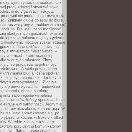
go czy wykorzystać doświadczenia z
ej pracy zdalnej i stworzyć nowe,
dejście do organizacji pracy. Z
 pracowników praca zdalna przyniosła
ści. Zniknęły długie dojazdy do biura,
i i stres związany z „meldowaniem się”
 godzinę. Dla wielu osób możliwość
ziej elastycznych godzinach okazała
 do lepszego balansu między życiem
 zawodowym. Rodzice zyskali szansę
ogodzenie obowiązków domowych z
soby z mniejszych miejscowości –
acy w firmach, które wcześniej
tylko w dużych miastach. Firmy
kryły, że praca zdalna potrafi być
 efektywna. W wielu przypadkach
y utrzymania biur, a liczba spotkań
 zmniejszyła się na rzecz krótszych,
ściwych wideokonferencji. Z drugiej
iły się nowe wyzwania – budowanie
a zespołu, dbanie o kulturę
ą oraz zapobieganie wypaleniu
pracowników, którzy spędzają długie
ed ekranem w samotności. Jednym z
aspektów okazała się komunikacja. W
biurze wiele spraw załatwia się „po
korytarzu, w kuchni, w trakcie krótkich
ów. W trybie zdalnym trzeba to
tworzyć przy użyciu komunikatorów,
orozmów. Dlatego rośnie znaczenie