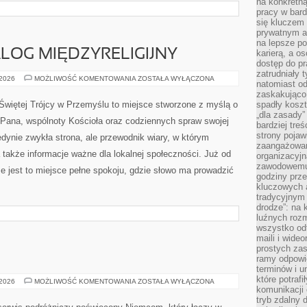
na konkretną
pracy w bard
się kluczem
prywatnym a
na lepsze p
ALOG MIĘDZYRELIGIJNY
karierą, a o
dostęp do pr
zatrudniały 
EKUMENIZM
 2026
MOŻLIWOŚĆ KOMENTOWANIA
ZOSTAŁA WYŁĄCZONA
natomiast od
I
DIALOG
zaskakująco
MIĘDZYRELIGIJNY
. Świętej Trójcy w Przemyślu to miejsce stworzone z myślą o
spadły koszt
„dla zasady”
j Pana, wspólnoty Kościoła oraz codziennych spraw swojej
bardziej tre
strony pojaw
 jedynie zwykła strona, ale przewodnik wiary, w którym
zaangażowani
a także informacje ważne dla lokalnej społeczności. Już od
organizacyjn
zawodowemu 
 jest to miejsce pełne spokoju, gdzie słowo ma prowadzić
godziny prz
kluczowych 
tradycyjnym 
drodze”: na 
luźnych rozm
wszystko od
maili i wide
prostych zas
ramy odpowie
terminów i u
które potraf
BERLIN
 2026
MOŻLIWOŚĆ KOMENTOWANIA
ZOSTAŁA WYŁĄCZONA
komunikacji 
tryb zdalny d