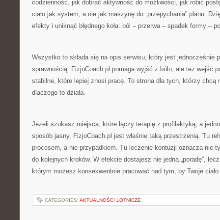
codzienność, jak dobrać aktywność do możliwości, jak robić postę
ciało jak system, a nie jak maszynę do „przepychania” planu. Dzi
efekty i uniknąć błędnego koła: ból – przerwa – spadek formy – p
Wszystko to składa się na opis serwisu, który jest jednocześnie 
sprawnością. FizjoCoach.pl pomaga wyjść z bólu, ale też wejść 
stabilne, które lepiej znosi pracę. To strona dla tych, którzy chcą 
dlaczego to działa.
Jeżeli szukasz miejsca, które łączy terapię z profilaktyką, a jed
sposób jasny, FizjoCoach.pl jest właśnie taką przestrzenią. Tu reha
procesem, a nie przypadkiem. Tu leczenie kontuzji oznacza nie ty
do kolejnych kroków. W efekcie dostajesz nie jedną „poradę”, lecz
którym możesz konsekwentnie pracować nad tym, by Twoje ciało 
CATEGORIES:
AKTUALNOŚCI LOTNICZE