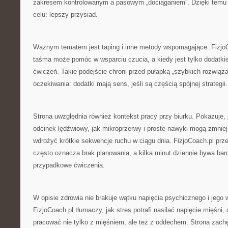
zakresem kontrolowanym a pasowym „dociąganiem”. Dzięki temu 
celu: lepszy przysiad.
Ważnym tematem jest taping i inne metody wspomagające. FizjoC
taśma może pomóc w wsparciu czucia, a kiedy jest tylko dodatkie
ćwiczeń. Takie podejście chroni przed pułapką „szybkich rozwiązań
oczekiwania: dodatki mają sens, jeśli są częścią spójnej strategii.
Strona uwzględnia również kontekst pracy przy biurku. Pokazuje,
odcinek lędźwiowy, jak mikroprzerwy i proste nawyki mogą zmniej
wdrożyć krótkie sekwencje ruchu w ciągu dnia. FizjoCoach.pl prze
często oznacza brak planowania, a kilka minut dziennie bywa bar
przypadkowe ćwiczenia.
W opisie zdrowia nie brakuje wątku napięcia psychicznego i jego 
FizjoCoach.pl tłumaczy, jak stres potrafi nasilać napięcie mięśni
pracować nie tylko z mięśniem, ale też z oddechem. Strona zach