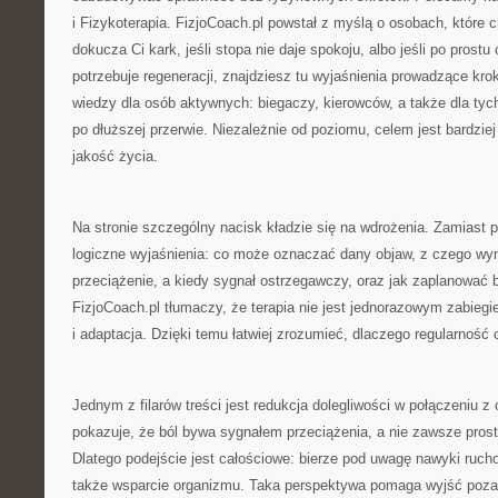
i Fizykoterapia. FizjoCoach.pl powstał z myślą o osobach, które c
dokucza Ci kark, jeśli stopa nie daje spokoju, albo jeśli po prostu
potrzebuje regeneracji, znajdziesz tu wyjaśnienia prowadzące kro
wiedzy dla osób aktywnych: biegaczy, kierowców, a także dla tyc
po dłuższej przerwie. Niezależnie od poziomu, celem jest bardziej
jakość życia.
Na stronie szczególny nacisk kładzie się na wdrożenia. Zamiast 
logiczne wyjaśnienia: co może oznaczać dany objaw, z czego wyni
przeciążenie, a kiedy sygnał ostrzegawczy, oraz jak zaplanować 
FizjoCoach.pl tłumaczy, że terapia nie jest jednorazowym zabieg
i adaptacja. Dzięki temu łatwiej zrozumieć, dlaczego regularnoś
Jednym z filarów treści jest redukcja dolegliwości w połączeniu z
pokazuje, że ból bywa sygnałem przeciążenia, a nie zawsze prost
Dlatego podejście jest całościowe: bierze pod uwagę nawyki ruch
także wsparcie organizmu. Taka perspektywa pomaga wyjść poza m