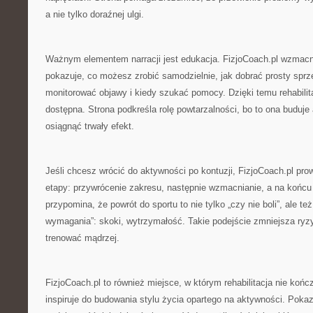
a nie tylko doraźnej ulgi.
Ważnym elementem narracji jest edukacja. FizjoCoach.pl wzmacn
pokazuje, co możesz zrobić samodzielnie, jak dobrać prosty sprz
monitorować objawy i kiedy szukać pomocy. Dzięki temu rehabilitac
dostępna. Strona podkreśla rolę powtarzalności, bo to ona buduje
osiągnąć trwały efekt.
Jeśli chcesz wrócić do aktywności po kontuzji, FizjoCoach.pl pr
etapy: przywrócenie zakresu, następnie wzmacnianie, a na końcu 
przypomina, że powrót do sportu to nie tylko „czy nie boli”, ale te
wymagania”: skoki, wytrzymałość. Takie podejście zmniejsza ryz
trenować mądrzej.
FizjoCoach.pl to również miejsce, w którym rehabilitacja nie końc
inspiruje do budowania stylu życia opartego na aktywności. Pokaz