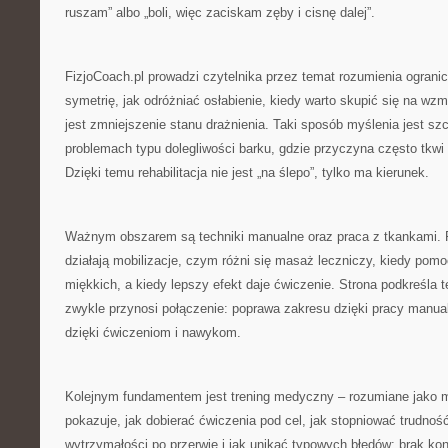
ruszam” albo „boli, więc zaciskam zęby i cisnę dalej”.
FizjoCoach.pl prowadzi czytelnika przez temat rozumienia ograni
symetrię, jak odróżniać osłabienie, kiedy warto skupić się na wzm
jest zmniejszenie stanu drażnienia. Taki sposób myślenia jest sz
problemach typu dolegliwości barku, gdzie przyczyna często tkwi
Dzięki temu rehabilitacja nie jest „na ślepo”, tylko ma kierunek.
Ważnym obszarem są techniki manualne oraz praca z tkankami. Fi
działają mobilizacje, czym różni się masaż leczniczy, kiedy pomo
miękkich, a kiedy lepszy efekt daje ćwiczenie. Strona podkreśla t
zwykle przynosi połączenie: poprawa zakresu dzięki pracy manual
dzięki ćwiczeniom i nawykom.
Kolejnym fundamentem jest trening medyczny – rozumiane jako mą
pokazuje, jak dobierać ćwiczenia pod cel, jak stopniować trudnoś
wytrzymałości po przerwie i jak unikać typowych błędów: brak kont