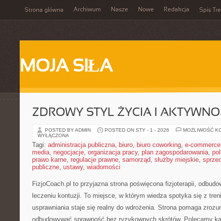
Archiwum
Nasze
Nowe
Redakcja
Strona główna
Spis Tre
MOJA SIŁA
ZDROWY STYL ŻYCIA I AKTYWNO
POSTED BY ADMIN
POSTED ON STY - 1 - 2026
MOŻLIWOŚĆ K
WYŁĄCZONA
Tagi:
administracja publiczna
,
biuro
,
biuro coworking
,
e-commerce
media
,
negocjacje
,
organizacja pracy
,
plan zagospodarowania
,
pol
prawo karne
,
regulacje prawne
,
samorząd
,
służby miejskie
,
sprze
publiczne
,
ustawy
,
wiadomości
FizjoCoach.pl to przyjazna strona poświęcona fizjoterapii, odbu
leczeniu kontuzji. To miejsce, w którym wiedza spotyka się z tren
usprawniania staje się realny do wdrożenia. Strona pomaga zrozum
odbudowywać sprawność bez ryzykownych skrótów. Polecamy ka