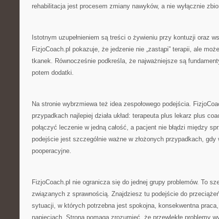
rehabilitacja jest procesem zmiany nawyków, a nie wyłącznie zbi
Istotnym uzupełnieniem są treści o żywieniu przy kontuzji oraz w
FizjoCoach.pl pokazuje, że jedzenie nie „zastąpi” terapii, ale moż
tkanek. Równocześnie podkreśla, że najważniejsze są fundamenty:
potem dodatki.
Na stronie wybrzmiewa też idea zespołowego podejścia. FizjoCoac
przypadkach najlepiej działa układ: terapeuta plus lekarz plus coa
połączyć leczenie w jedną całość, a pacjent nie błądzi między s
podejście jest szczególnie ważne w złożonych przypadkach, gdy
pooperacyjne.
FizjoCoach.pl nie ogranicza się do jednej grupy problemów. To 
związanych z sprawnością. Znajdziesz tu podejście do przeciążeń
sytuacji, w których potrzebna jest spokojna, konsekwentna praca
napięciach. Strona pomaga zrozumieć, że przewlekłe problemy 