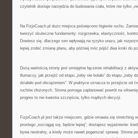
czytelnik dostaje narzędzia do budowania ciała, które nie tylko „nie
Na FizjoCoach.pl dużo miejsca poświęcono higienie ruchu. Zamias
tworzyć skuteczne fundamenty: rozgrzewka, elastyczność, kontro
Dowiesz się, dlaczego sen wpływają na ryzyko urazu, jak rozpozn
lepiej zrobić zmianę planu, aby później móc pójść dwa kroki do pr
Dużą wartością strony jest umiejętne łączenie rehabilitacji z akty
tłumaczy, jak przejść od etapu „żeby nie bolało” do etapu „żeby dzi
działało pod obciążeniem”. W praktyce oznacza to przejście od 
ruchów złożonych. Strona pomaga zaplanować powrót na siłownię
progres to nie kwestia szczęścia, tylko mądrych decyzji.
FizjoCoach.pl jest także miejscem, gdzie omawia się stretching 
prostego „rozciągaj się, będzie lepiej”, dostajesz wyjaśnienie: ki
bywa neutralny, a kiedy może nawet pogarszać sprawę. Strona p