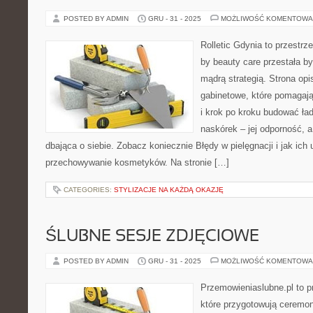
POSTED BY ADMIN
GRU - 31 - 2025
MOŻLIWOŚĆ KOMENTOWA
Rolletic Gdynia to przestrz
by beauty care przestała by
mądrą strategią. Strona opi
gabinetowe, które pomagaj
i krok po kroku budować ład
naskórek – jej odporność, a
dbająca o siebie. Zobacz koniecznie Błędy w pielęgnacji i jak ich u
przechowywanie kosmetyków. Na stronie […]
CATEGORIES:
STYLIZACJE NA KAŻDĄ OKAZJĘ
ŚLUBNE SESJE ZDJĘCIOWE
POSTED BY ADMIN
GRU - 31 - 2025
MOŻLIWOŚĆ KOMENTOWA
Przemowieniaslubne.pl to p
które przygotowują ceremon