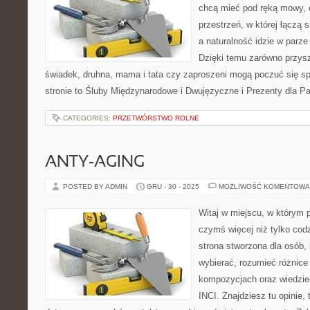
chcą mieć pod ręką mowy, c
przestrzeń, w której łączą 
a naturalność idzie w parze
Dzięki temu zarówno przysz
świadek, druhna, mama i tata czy zaproszeni mogą poczuć się spo
stronie to Śluby Międzynarodowe i Dwujęzyczne i Prezenty dla Pa
CATEGORIES:
PRZETWÓRSTWO ROLNE
ANTY-AGING
POSTED BY ADMIN
GRU - 30 - 2025
MOŻLIWOŚĆ KOMENTOWA
Witaj w miejscu, w którym p
czymś więcej niż tylko co
strona stworzona dla osób,
wybierać, rozumieć różnice
kompozycjach oraz wiedzieć
INCI. Znajdziesz tu opinie, 