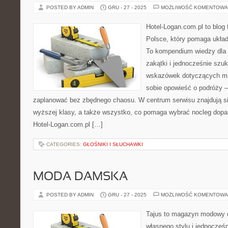
POSTED BY ADMIN
GRU - 27 - 2025
MOŻLIWOŚĆ KOMENTOWA
Hotel-Logan.com.pl to blog
Polsce, który pomaga ukła
To kompendium wiedzy dla 
zakątki i jednocześnie szu
wskazówek dotyczących mie
sobie opowieść o podróży –
zaplanować bez zbędnego chaosu. W centrum serwisu znajdują si
wyższej klasy, a także wszystko, co pomaga wybrać nocleg dop
Hotel-Logan.com.pl […]
CATEGORIES:
GŁOŚNIKI I SŁUCHAWKI
MODA DAMSKA
POSTED BY ADMIN
GRU - 27 - 2025
MOŻLIWOŚĆ KOMENTOWA
Tajus to magazyn modowy d
własnego stylu i jednocześn