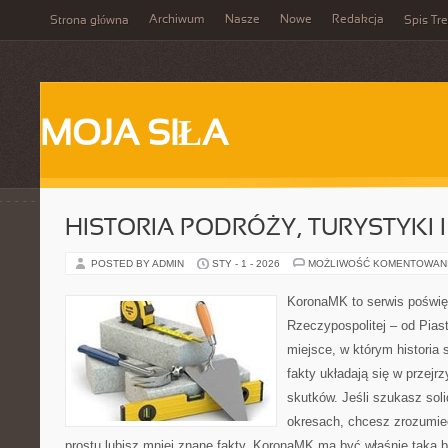
Archiwum
Nasze
Nowe
Redakcja
Strona główna
Spis Tre
MOJA SIŁA
HISTORIA PODRÓŻY, TURYSTYKI 
POSTED BY ADMIN
STY - 1 - 2026
MOŻLIWOŚĆ KOMENTOWAN
KoronaMK to serwis poświę
Rzeczypospolitej – od Pias
miejsce, w którym historia s
fakty układają się w przejrz
skutków. Jeśli szukasz sol
okresach, chcesz zrozumie
prostu lubisz mniej znane fakty, KoronaMK ma być właśnie taką 