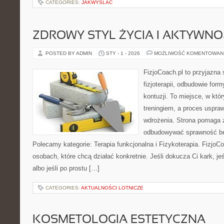
CATEGORIES:
JAKWYSLAC
ZDROWY STYL ŻYCIA I AKTYWNO
POSTED BY ADMIN
STY - 1 - 2026
MOŻLIWOŚĆ KOMENTOWAN
FizjoCoach.pl to przyjazna
fizjoterapii, odbudowie fo
kontuzji. To miejsce, w któ
treningiem, a proces uspraw
wdrożenia. Strona pomaga z
odbudowywać sprawność be
Polecamy kategorie: Terapia funkcjonalna i Fizykoterapia. FizjoC
osobach, które chcą działać konkretnie. Jeśli dokucza Ci kark, jeś
albo jeśli po prostu […]
CATEGORIES:
AKTUALNOŚCI LOTNICZE
KOSMETOLOGIA ESTETYCZNA