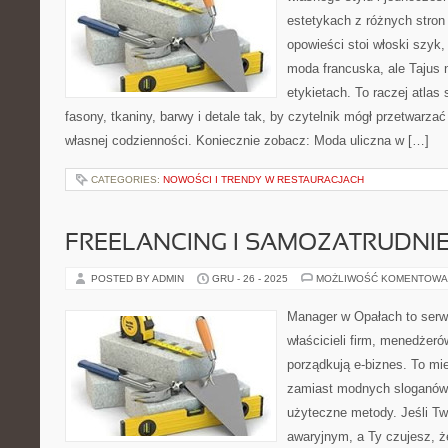
estetykach z różnych stron
opowieści stoi włoski szyk,
moda francuska, ale Tajus 
etykietach. To raczej atlas 
fasony, tkaniny, barwy i detale tak, by czytelnik mógł przetwarzać
własnej codzienności. Koniecznie zobacz: Moda uliczna w […]
CATEGORIES:
NOWOŚCI I TRENDY W RESTAURACJACH
FREELANCING I SAMOZATRUDNIE
POSTED BY ADMIN
GRU - 26 - 2025
MOŻLIWOŚĆ KOMENTOWA
Manager w Opałach to serw
właścicieli firm, menedżeró
porządkują e-biznes. To mie
zamiast modnych sloganów 
użyteczne metody. Jeśli Two
awaryjnym, a Ty czujesz, że