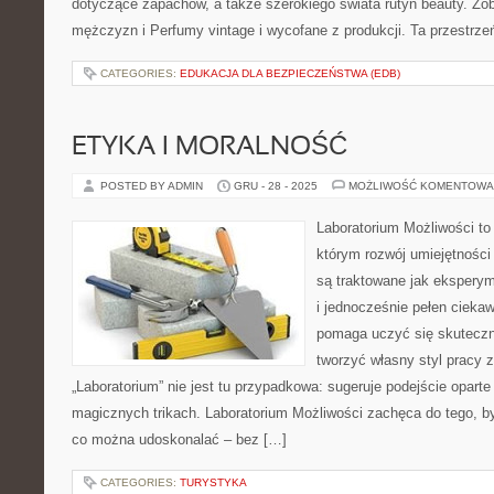
dotyczące zapachów, a także szerokiego świata rutyn beauty. Zo
mężczyzn i Perfumy vintage i wycofane z produkcji. Ta przestrze
CATEGORIES:
EDUKACJA DLA BEZPIECZEŃSTWA (EDB)
ETYKA I MORALNOŚĆ
POSTED BY ADMIN
GRU - 28 - 2025
MOŻLIWOŚĆ KOMENTOWA
Laboratorium Możliwości to 
którym rozwój umiejętności
są traktowane jak ekspery
i jednocześnie pełen ciekaw
pomaga uczyć się skuteczn
tworzyć własny styl pracy 
„Laboratorium” nie jest tu przypadkowa: sugeruje podejście oparte
magicznych trikach. Laboratorium Możliwości zachęca do tego, by
co można udoskonalać – bez […]
CATEGORIES:
TURYSTYKA