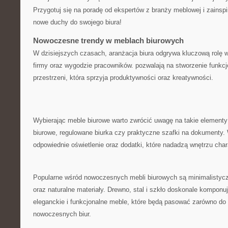
Przygotuj się⁢ na poradę od ekspertów z⁤ branży meblowej i zainsp
nowe duchy do swojego biura!
Nowoczesne trendy​ w meblach biurowych
W dzisiejszych czasach,⁤ aranżacja ⁢biura odgrywa kluczową rolę w
firmy‌ oraz wygodzie ⁢pracowników. pozwalają na stworzenie funkcjon
przestrzeni, która⁣ sprzyja produktywności oraz kreatywności.
Wybierając meble biurowe warto‍ zwrócić uwagę na takie‌ elementy
⁣biurowe, regulowane biurka czy praktyczne szafki na dokumenty. 
‌odpowiednie oświetlenie oraz dodatki, które nadadzą wnętrzu char
Popularne wśród nowoczesnych mebli ‍biurowych są​ minimalistyczn
oraz naturalne⁢ materiały. Drewno, stal i szkło doskonale komponują
⁣eleganckie i funkcjonalne meble, ⁣które‍ będą pasować zarówno do
nowoczesnych biur.