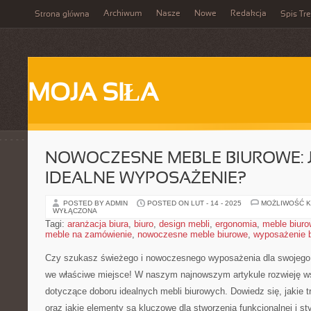
Archiwum
Nasze
Nowe
Redakcja
Strona główna
Spis Tre
MOJA SIŁA
NOWOCZESNE MEBLE BIUROWE: 
IDEALNE WYPOSAŻENIE?
POSTED BY ADMIN
POSTED ON LUT - 14 - 2025
MOŻLIWOŚĆ 
WYŁĄCZONA
Tagi:
aranżacja biura
,
biuro
,
design mebli
,
ergonomia
,
meble biur
meble na zamówienie
,
nowoczesne meble biurowe
,
wyposażenie b
Czy szukasz świeżego i nowoczesnego wyposażenia dla ‍swojego⁤ biu
we właściwe miejsce! W⁤ naszym​ najnowszym artykule rozwieję ws
dotyczące doboru idealnych mebli⁣ biurowych. Dowiedz się, ⁣jakie 
oraz jakie ‌elementy są kluczowe dla stworzenia funkcjonalnej i st