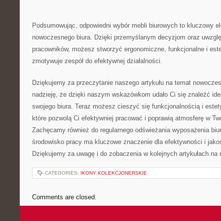
Podsumowując, odpowiedni ⁤wybór mebli biurowych⁤ to‍ kluczowy ‌
nowoczesnego biura.⁣ Dzięki przemyślanym decyzjom oraz uwzglę
pracowników, możesz stworzyć⁤ ergonomiczne, funkcjonalne​ i este
zmotywuje zespół do⁣ efektywnej działalności.
Dziękujemy za przeczytanie‍ naszego artykułu na temat ‍nowocze
nadzieję, że dzięki naszym wskazówkom udało Ci⁣ się ⁤znaleźć id
swojego⁢ biura. Teraz możesz cieszyć się funkcjonalnością‍ i est
które pozwolą Ci​ efektywniej ‌pracować i poprawią atmosferę w T
Zachęcamy również do regularnego odświeżania wyposażenia biu
środowisko ‍pracy ma kluczowe znaczenie dla efektywności ⁣i jak
Dziękujemy za uwagę i do zobaczenia⁤ w kolejnych artykułach na
CATEGORIES:
IKONY KOLEKCJONERSKIE
Comments are closed.