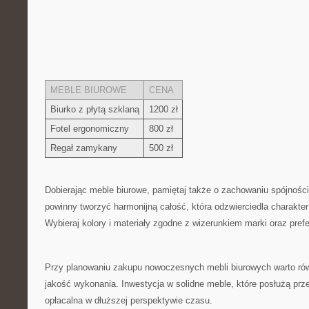
MEBLE BIUROWE
CENA
Biurko z płytą szklaną
1200 zł
Fotel ergonomiczny
800 zł
Regał zamykany
500 zł
Dobierając meble​ biurowe, pamiętaj także o zachowaniu ​spójności ‌
powinny tworzyć harmonijną całość, która odzwierciedla charakter 
Wybieraj kolory ⁢i materiały ‌zgodne z​ wizerunkiem marki oraz pre
Przy⁤ planowaniu zakupu ‍nowoczesnych mebli biurowych​ warto r
jakość wykonania. Inwestycja ‌w⁢ solidne meble, które posłużą prz
opłacalna w dłuższej perspektywie ⁢czasu.