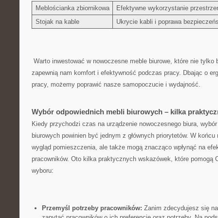
Meblościanka ⁣zbiornikowa
Efektywne wykorzystanie przestrze
Stojak na kable
Ukrycie kabli i poprawa⁣ bezpieczeń
⁣ Warto ​inwestować w nowoczesne meble biurowe,​ które nie tylko 
zapewnią nam komfort i efektywność ⁢podczas pracy.⁢ Dbając o​ er
pracy, ⁤możemy poprawić nasze samopoczucie i ​wydajność.
Wybór odpowiednich⁣ mebli biurowych – kilka ‍prakty
Kiedy przychodzi czas na urządzenie nowoczesnego biura, wybór 
biurowych powinien ‍być jednym z głównych priorytetów. ​W końcu 
wygląd ‌pomieszczenia, ale także mogą znacząco⁢ wpłynąć na efe
pracowników.‌ Oto kilka praktycznych wskazówek, które pomogą 
‌wyboru:
Przemyśl potrzeby pracowników:
‌Zanim⁣ zdecydujesz się n
zapytać pracowników o ich preferencje oraz potrzeby. Na podst